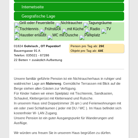
Internetseite
Geografische Lage
01824
Gohrisch , OT Papstdorf
Person pro Tag ab:
26€
Bauerngasse 91 A
Objekt pro Tag ab:
44€
Telefon: 035021 - 67286
22 Betten + zusätzlich Aufbettung
Unsere familiär geführte Pension ist ein Nichtraucherhaus in ruhiger und
waldreicher Lage am
Malerweg
. Gemütliche Terrassen mit Blick auf die
Berge stehen allen Gästen zur Verfügung.
Für Kinder haben wir einen Spielplatz mit Tischtennis, Sandkasten,
Schaukel, Klettergerüst mit Kletterwand und Rutsche.
In unserem Haus sind Doppelzimmer 26 qm ) und Ferienwohnungen mit
ein oder zwei Schlafräumen ( jeder mit DU / WC ). Im Haus befindet sich
kostenfreier W- LAN Zugang.
Unsere Pension ist ein guter Ausgangspunkt für Wanderungen und
Ausflüge.
Wir würden uns freuen Sie in unserem Haus begrüßen zu dürfen.