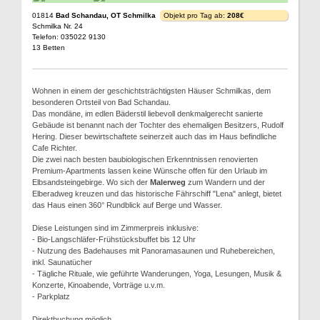
01814
Bad Schandau, OT Schmilka
Objekt pro Tag ab:
208€
Schmilka Nr. 24
Telefon: 035022 9130
13 Betten
Wohnen in einem der geschichtsträchtigsten Häuser Schmilkas, dem
besonderen Ortsteil von Bad Schandau.
Das mondäne, im edlen Bäderstil liebevoll denkmalgerecht sanierte
Gebäude ist benannt nach der Tochter des ehemaligen Besitzers, Rudolf
Hering. Dieser bewirtschaftete seinerzeit auch das im Haus befindliche
Cafe Richter.
Die zwei nach besten baubiologischen Erkenntnissen renovierten
Premium-Apartments lassen keine Wünsche offen für den Urlaub im
Elbsandsteingebirge. Wo sich der
Malerweg
zum Wandern und der
Elberadweg kreuzen und das historische Fährschiff "Lena" anlegt, bietet
das Haus einen 360° Rundblick auf Berge und Wasser.
Diese Leistungen sind im Zimmerpreis inklusive:
- Bio-Langschläfer-Frühstücksbuffet bis 12 Uhr
- Nutzung des Badehauses mit Panoramasaunen und Ruhebereichen,
inkl. Saunatücher
- Tägliche Rituale, wie geführte Wanderungen, Yoga, Lesungen, Musik &
Konzerte, Kinoabende, Vorträge u.v.m.
- Parkplatz
Direktbuchung möglich