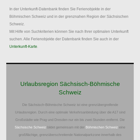
In der Unterkunft-Datenbank finden Sie Ferienobjekte in der
Böhmischen Schweiz und in der grenznahen Region der Sächsischen
Schweiz.
Mit Hilfe von Suchkriterien können Sie nach Ihrer optimalen Unterkunft
suchen. Alle Ferienobjekte der Datenbank finden Sie auch in der
Unterkunft-Karte
.
Urlaubsregion Sächsisch-Böhmische
Schweiz
Die Sächsisch-Böhmische Schweiz ist eine grenzübergreifende
Urlaubsregion. Durch eine optimale Verkehrsanbindung über die A17 sind
Großstädte wie Prag und Dresden nur ein bis zwei Stunden entfernt. Die
Sächsische Schweiz
bildet gemeinsam mit der
Böhmischen Schweiz
eine
großflächige, grenzüberschreitende Nationalparkzone innerhalb des