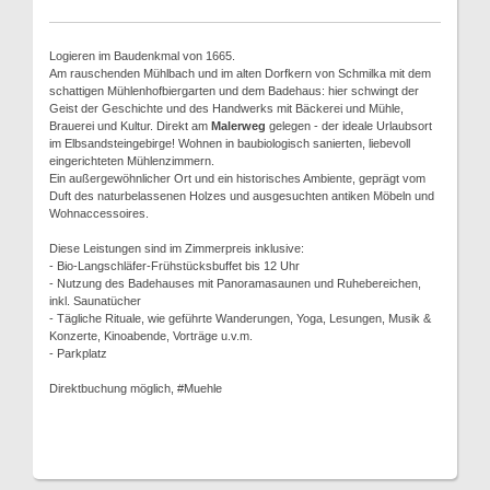
Logieren im Baudenkmal von 1665.
Am rauschenden Mühlbach und im alten Dorfkern von Schmilka mit dem
schattigen Mühlenhofbiergarten und dem Badehaus: hier schwingt der
Geist der Geschichte und des Handwerks mit Bäckerei und Mühle,
Brauerei und Kultur. Direkt am
Malerweg
gelegen - der ideale Urlaubsort
im Elbsandsteingebirge! Wohnen in baubiologisch sanierten, liebevoll
eingerichteten Mühlenzimmern.
Ein außergewöhnlicher Ort und ein historisches Ambiente, geprägt vom
Duft des naturbelassenen Holzes und ausgesuchten antiken Möbeln und
Wohnaccessoires.
Diese Leistungen sind im Zimmerpreis inklusive:
- Bio-Langschläfer-Frühstücksbuffet bis 12 Uhr
- Nutzung des Badehauses mit Panoramasaunen und Ruhebereichen,
inkl. Saunatücher
- Tägliche Rituale, wie geführte Wanderungen, Yoga, Lesungen, Musik &
Konzerte, Kinoabende, Vorträge u.v.m.
- Parkplatz
Direktbuchung möglich, #Muehle