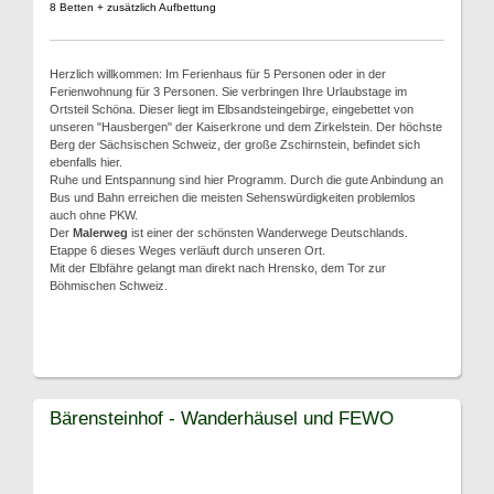
8 Betten + zusätzlich Aufbettung
Herzlich willkommen: Im Ferienhaus für 5 Personen oder in der
Ferienwohnung für 3 Personen. Sie verbringen Ihre Urlaubstage im
Ortsteil Schöna. Dieser liegt im Elbsandsteingebirge, eingebettet von
unseren "Hausbergen" der Kaiserkrone und dem Zirkelstein. Der höchste
Berg der Sächsischen Schweiz, der große Zschirnstein, befindet sich
ebenfalls hier.
Ruhe und Entspannung sind hier Programm. Durch die gute Anbindung an
Bus und Bahn erreichen die meisten Sehenswürdigkeiten problemlos
auch ohne PKW.
Der
Malerweg
ist einer der schönsten Wanderwege Deutschlands.
Etappe 6 dieses Weges verläuft durch unseren Ort.
Mit der Elbfähre gelangt man direkt nach Hrensko, dem Tor zur
Böhmischen Schweiz.
Bärensteinhof - Wanderhäusel und FEWO