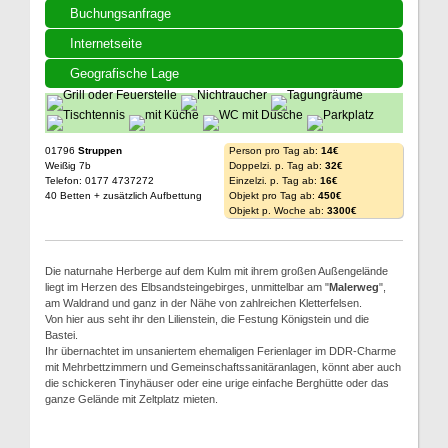
Buchungsanfrage
Internetseite
Geografische Lage
01796
Struppen
Person pro Tag ab:
14€
Weißig 7b
Doppelzi. p. Tag ab:
32€
Telefon: 0177 4737272
Einzelzi. p. Tag ab:
16€
40 Betten + zusätzlich Aufbettung
Objekt pro Tag ab:
450€
Objekt p. Woche ab:
3300€
Die naturnahe Herberge auf dem Kulm mit ihrem großen Außengelände
liegt im Herzen des Elbsandsteingebirges, unmittelbar am "
Malerweg
",
am Waldrand und ganz in der Nähe von zahlreichen Kletterfelsen.
Von hier aus seht ihr den Lilienstein, die Festung Königstein und die
Bastei.
Ihr übernachtet im unsaniertem ehemaligen Ferienlager im DDR-Charme
mit Mehrbettzimmern und Gemeinschaftssanitäranlagen, könnt aber auch
die schickeren Tinyhäuser oder eine urige einfache Berghütte oder das
ganze Gelände mit Zeltplatz mieten.