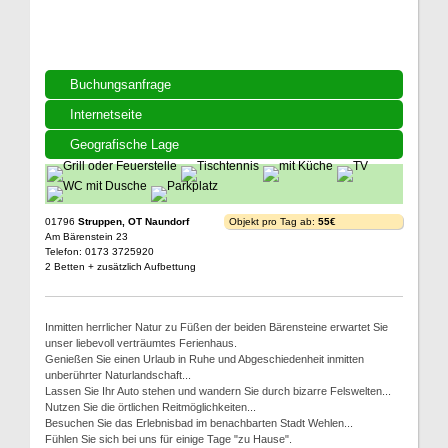
Buchungsanfrage
Internetseite
Geografische Lage
01796
Struppen, OT Naundorf
Objekt pro Tag ab:
55€
Am Bärenstein 23
Telefon: 0173 3725920
2 Betten + zusätzlich Aufbettung
Inmitten herrlicher Natur zu Füßen der beiden Bärensteine erwartet Sie
unser liebevoll verträumtes Ferienhaus.
Genießen Sie einen Urlaub in Ruhe und Abgeschiedenheit inmitten
unberührter Naturlandschaft...
Lassen Sie Ihr Auto stehen und wandern Sie durch bizarre Felswelten...
Nutzen Sie die örtlichen Reitmöglichkeiten...
Besuchen Sie das Erlebnisbad im benachbarten Stadt Wehlen...
Fühlen Sie sich bei uns für einige Tage "zu Hause".