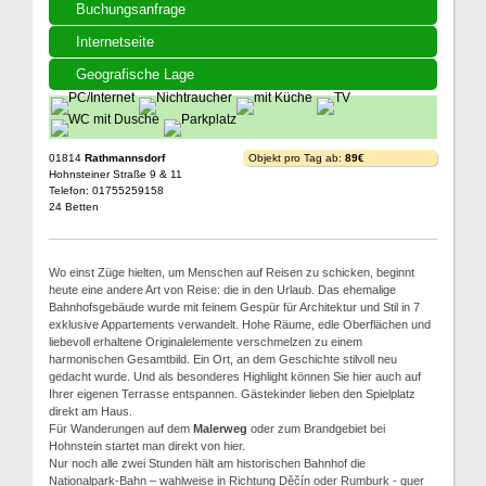
Buchungsanfrage
Internetseite
Geografische Lage
01814
Rathmannsdorf
Objekt pro Tag ab:
89€
Hohnsteiner Straße 9 & 11
Telefon: 01755259158
24 Betten
Wo einst Züge hielten, um Menschen auf Reisen zu schicken, beginnt
heute eine andere Art von Reise: die in den Urlaub. Das ehemalige
Bahnhofsgebäude wurde mit feinem Gespür für Architektur und Stil in 7
exklusive Appartements verwandelt. Hohe Räume, edle Oberflächen und
liebevoll erhaltene Originalelemente verschmelzen zu einem
harmonischen Gesamtbild. Ein Ort, an dem Geschichte stilvoll neu
gedacht wurde. Und als besonderes Highlight können Sie hier auch auf
Ihrer eigenen Terrasse entspannen. Gästekinder lieben den Spielplatz
direkt am Haus.
Für Wanderungen auf dem
Malerweg
oder zum Brandgebiet bei
Hohnstein startet man direkt von hier.
Nur noch alle zwei Stunden hält am historischen Bahnhof die
Nationalpark-Bahn – wahlweise in Richtung Děčín oder Rumburk - quer