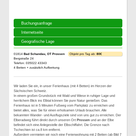
Buchungsanfrage
Internetseite
Geografische Lage
01814
Bad Schandau, OT Prossen
Objekt pro Tag ab:
80€
Bergstraße 24
Telefon: 035022 43343
4 Betten + zusätzlich Aufbettung
Wir laden Sie ein, in unser Ferienhaus (mit 4 Betten) im Herzen der
Sächsischen Schweiz.
In einem großen Grundstück mit Wald und Wiese in ruhiger Lage und
herrlichem Blick ins Elbtal können Sie pure Natur genießen. Das
Ferienhaus ist in 5 Minuten Fußweg vom Parkplatz zu erreichen und
bietet alles, was Sie für einen erholsamen Urlaub brauchen. Alle
bekannten Wander- und Ausflugsziele sind von uns gut zu erreichen. Der
Elberadweg führt direkt durch unseren Ort
Prossen
und an der Elbe
befindet sich eine Anlegestelle der Elbschiffahrt. Die Grenze nach
Tschechien ist ca.8 km entfernt.
Außerdem vermieten wir noch eine Ferienwohnung mit 2 Betten (ab Bild 7