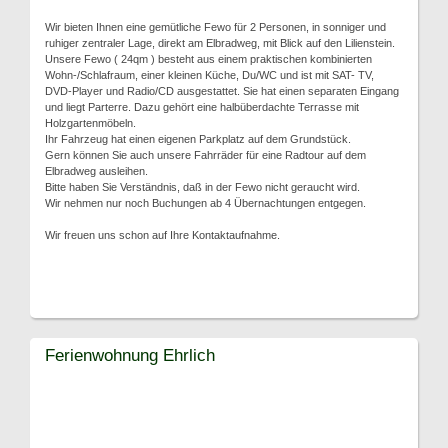
Wir bieten Ihnen eine gemütliche Fewo für 2 Personen, in sonniger und
ruhiger zentraler Lage, direkt am Elbradweg, mit Blick auf den Lilienstein.
Unsere Fewo ( 24qm ) besteht aus einem praktischen kombinierten
Wohn-/Schlafraum, einer kleinen Küche, Du/WC und ist mit SAT- TV,
DVD-Player und Radio/CD ausgestattet. Sie hat einen separaten Eingang
und liegt Parterre. Dazu gehört eine halbüberdachte Terrasse mit
Holzgartenmöbeln.
Ihr Fahrzeug hat einen eigenen Parkplatz auf dem Grundstück.
Gern können Sie auch unsere Fahrräder für eine Radtour auf dem
Elbradweg ausleihen.
Bitte haben Sie Verständnis, daß in der Fewo nicht geraucht wird.
Wir nehmen nur noch Buchungen ab 4 Übernachtungen entgegen.
Wir freuen uns schon auf Ihre Kontaktaufnahme.
Ferienwohnung Ehrlich