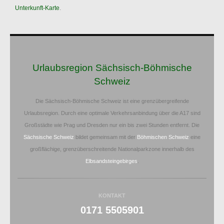
Unterkunft-Karte
.
Urlaubsregion Sächsisch-Böhmische
Schweiz
Die Sächsisch-Böhmische Schweiz ist eine grenzübergreifende
Urlaubsregion. Durch eine optimale Verkehrsanbindung über die A17 sind
Großstädte wie Prag und Dresden nur ein bis zwei Stunden entfernt. Die
Sächsische Schweiz
bildet gemeinsam mit der
Böhmischen Schweiz
eine
großflächige, grenzüberschreitende Nationalparkzone innerhalb des
Elbsandsteingebirges
.
KONTAKT
0171 5505901