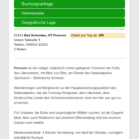
Buchungsanfrage
Internetseite
Geografische Lage
01814
Bad Schandau, OT Prossen
Objekt pro Tag ab:
45€
Untere Talstraße 5
Telefon: 035022 42522
2 Betten
Prossen
ist ein ruhiger, malerisch schön gelegener Ferienort am Fuße
des Liliensteines, mit Blick zur Elbe, am Rande des Nationalparks
Sächsisch – Böhmische Schweiz.
Wanderungen und Bergtouren zu den Hauptanziehungspunkten des
Nationalparks, wie der Festung Königstein, dem Lilienstein, dem
Kirnitzschtal, sowie dem Schrammsteinmassiv sind von hier aus gut zu
erreichen.
Für Urlauber, die Ruhe und ursprüngliche Wälder suchen, ist die Gegend
ideal. Aber auch Radtouren auf unserem Elberandweg sind bei unseren
Gästen sehr beliebt.
Mindestaufenthalt: 4 Nächte Vermietung, von April bis Oktober, zuzüglich
ortsübliche Kurtaxe