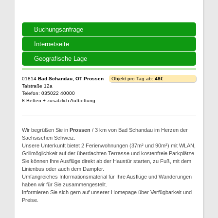
Buchungsanfrage
Internetseite
Geografische Lage
01814
Bad Schandau, OT Prossen
Objekt pro Tag ab:
48€
Talstraße 12a
Telefon: 035022 40000
8 Betten + zusätzlich Aufbettung
Wir begrüßen Sie in
Prossen
/ 3 km von Bad Schandau im Herzen der
Sächsischen Schweiz.
Unsere Unterkunft bietet 2 Ferienwohnungen (37m² und 90m²) mit WLAN,
Grillmöglichkeit auf der überdachten Terrasse und kostenfreie Parkplätze.
Sie können Ihre Ausflüge direkt ab der Haustür starten, zu Fuß, mit dem
Linienbus oder auch dem Dampfer.
Umfangreiches Informationsmaterial für Ihre Ausflüge und Wanderungen
haben wir für Sie zusammengestellt.
Informieren Sie sich gern auf unserer Homepage über Verfügbarkeit und
Preise.