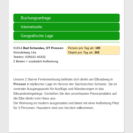
Buchungsanfrage
Internetseite
Geografische Lage
01814
Bad Schandau, OT Prossen
Person pro Tag ab:
18€
Gründelweg 14a
Objekt pro Tag ab:
36€
Telefon: 035022 40332
2 Betten + zusätzlich Aufbettung
Unsere 2 Sterne Ferienwohnung befindet sich direkt am Elbradweg in
Prossen
in idyllischer Lage im Herzen der Sächsischen Schweiz. Sie ist
zentraler Ausgangspunkt für Ausflüge und Wanderungen in das
Elbsandsteingebirge. Genießen Sie den unverbauten Panoramablick auf
die Elbe direkt vom Haus aus.
Die Wohnung ist modern ausgestattet und bietet mit einer Aufbettung Platz
für 3 Personen. Haustiere sind uns herzlich willkommen.