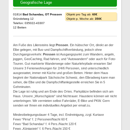
Geografische Lage
01814
Bad Schandau, OT Prossen
Objekt pro Tag ab:
60€
Gründelweg 12
Objekt p. Woche ab:
350€
Telefon: 035022-43307
12 Betten
Am Fuße des Liliensteins liegt
Prossen
. Ein hübscher Ort, direkt an der
Elbe gelegen, mit Bus-und Dampfschiffverbindung, jedoch ohne
Durchgangsverkehr.
Prossen
ist Ausgangspunkt zum Wandern, angeln,
joggen, GeoCaching, Rad fahren, und "Autowandern" oder auch für Foto-
Touren. Gut markierte Wanderwege oder Naturlehrpfade erwarten Sie!
Unsere 3 Ferienwohnungen für 2/4/6 Personen, sind unterschiedlich
ausgestattet, immer mit Küche und großen Betten. Hinter dem Haus
beginnt der Nationalpark Sächsische Schweiz, den Elbradweg kann man
sehen, die Elbe und die Dampfschiffanlegestelle erreichen Sie in 5
Gehminuten.
Die Lage ist ruhig und am Ende des Ortes. Parkplätze befinden sich am
Haus. Unsere „Wunschgäste“ sind Nichtrauer. Haustiere können wir nicht
unterbringen. Wir vermieten selbst Fahrräder, E-Bike und PKW. Gern
senden wir Ihnen ein individuelles Angebot per email zu.
Mindestbelegungsdauer 4 Tage, incl. Endreinigung, zzgl. Kurtaxe
Fewo “Pirna“ f. 2 Personen/Nacht 60 €
Fewo “Bad Schandau“ f. 4 Pers./Nacht 120 €
Fewo „Königstein“ f. 6 Pers./Nacht 150 €