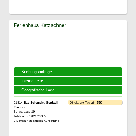
Ferienhaus Katzschner
Buchungsanfrage
Internetseite
Geografische Lage
01814
Bad Schandau Stadtteil
Objekt pro Tag ab:
55€
Prossen
Bergstrasse 29
Telefon: 035022/42974
2 Betten + zusätzlich Aufbettung