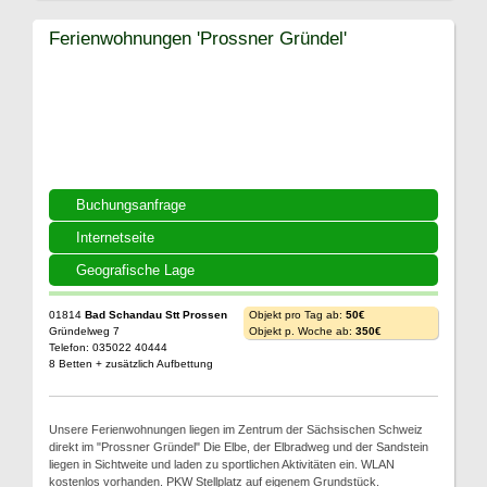
Ferienwohnungen 'Prossner Gründel'
Buchungsanfrage
Internetseite
Geografische Lage
01814
Bad Schandau Stt Prossen
Objekt pro Tag ab:
50€
Gründelweg 7
Objekt p. Woche ab:
350€
Telefon: 035022 40444
8 Betten + zusätzlich Aufbettung
Unsere Ferienwohnungen liegen im Zentrum der Sächsischen Schweiz
direkt im "Prossner Gründel" Die Elbe, der Elbradweg und der Sandstein
liegen in Sichtweite und laden zu sportlichen Aktivitäten ein. WLAN
kostenlos vorhanden. PKW Stellplatz auf eigenem Grundstück.