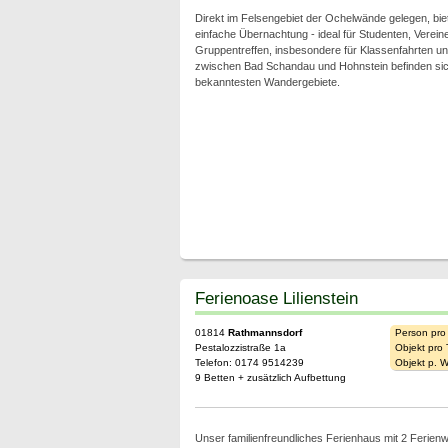
Direkt im Felsengebiet der Ochelwände gelegen, bie
einfache Übernachtung - ideal für Studenten, Vereine
Gruppentreffen, insbesondere für Klassenfahrten und 
zwischen Bad Schandau und Hohnstein befinden sic
bekanntesten Wandergebiete.
Ferienoase Lilienstein
01814
Rathmannsdorf
Person pro
Pestalozzistraße 1a
Objekt pro
Telefon: 0174 9514239
Objekt p. 
9 Betten + zusätzlich Aufbettung
Unser familienfreundliches Ferienhaus mit 2 Ferien