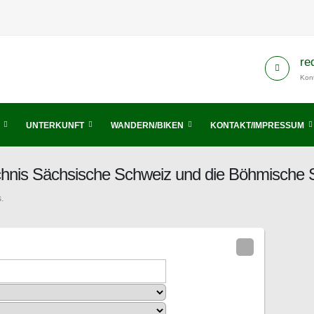
re
Kont
UNTERKUNFT
WANDERN/BIKEN
KONTAKT/IMPRESSUM
chnis Sächsische Schweiz und die Böhmische 
.