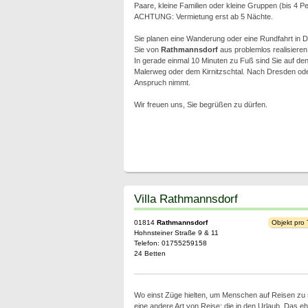
Paare, kleine Familien oder kleine Gruppen (bis 4
ACHTUNG: Vermietung erst ab 5 Nächte.
Sie planen eine Wanderung oder eine Rundfahrt in 
Sie von
Rathmannsdorf
aus problemlos realisieren
In gerade einmal 10 Minuten zu Fuß sind Sie auf 
Malerweg oder dem Kirnitzschtal. Nach Dresden od
Anspruch nimmt.
Wir freuen uns, Sie begrüßen zu dürfen.
Villa Rathmannsdorf
01814
Rathmannsdorf
Objekt pro
Hohnsteiner Straße 9 & 11
Telefon: 01755259158
24 Betten
Wo einst Züge hielten, um Menschen auf Reisen zu 
eine andere Art von Reise: die in den Urlaub. Das e