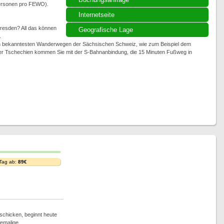
 Personen pro FEWO).
Internetseite
Dresden? All das können
Geografische Lage
.
den bekanntesten Wanderwegen der Sächsischen Schweiz, wie zum Beispiel dem
er Tschechien kommen Sie mit der S-Bahnanbindung, die 15 Minuten Fußweg in
 Tag ab:
89€
schicken, beginnt heute
hemalige