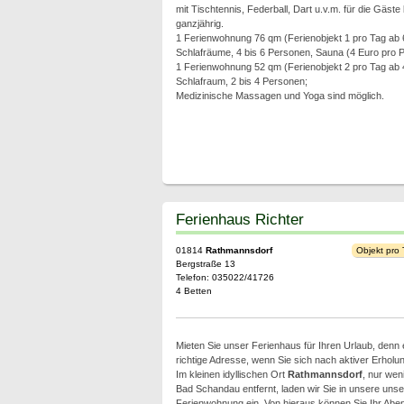
mit Tischtennis, Federball, Dart u.v.m. für die Gäste
ganzjährig.
1 Ferienwohnung 76 qm (Ferienobjekt 1 pro Tag ab
Schlafräume, 4 bis 6 Personen, Sauna (4 Euro pro P
1 Ferienwohnung 52 qm (Ferienobjekt 2 pro Tag ab
Schlafraum, 2 bis 4 Personen;
Medizinische Massagen und Yoga sind möglich.
Ferienhaus Richter
01814
Rathmannsdorf
Objekt pro
Bergstraße 13
Telefon: 035022/41726
4 Betten
Mieten Sie unser Ferienhaus für Ihren Urlaub, denn e
richtige Adresse, wenn Sie sich nach aktiver Erholu
Im kleinen idyllischen Ort
Rathmannsdorf
, nur wen
Bad Schandau entfernt, laden wir Sie in unsere uns
Ferienwohnung ein. Von hieraus können Sie Ihr Abe