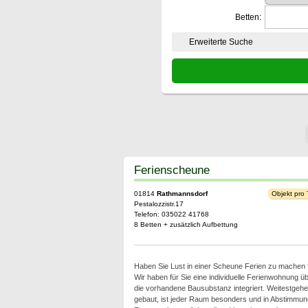
Betten:
Erweiterte Suche
Ferienscheune
01814
Rathmannsdorf
Objekt pro
Pestalozzistr.17
Telefon: 035022 41768
8 Betten + zusätzlich Aufbettung
Haben Sie Lust in einer Scheune Ferien zu machen 
Wir haben für Sie eine individuelle Ferienwohnung 
die vorhandene Bausubstanz integriert. Weitestgehe
gebaut, ist jeder Raum besonders und in Abstimmu