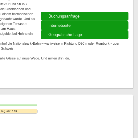
ktur und Stil in 7
dle Oberflächen und
 zu einem harmonischen
Buchungsanfrage
 gedacht wurde. Und als
r eigenen Terrasse
Internetseite
kt am Haus.
gebiet bei Hohnstein
Geografische Lage
hnhof die Nationalpark-Bahn – wahlweise in Richtung Děčín oder Rumburk - quer
 Schweiz.
alte Gleise auf neue Wege. Und mitten drin: du.
 Tag ab:
19€