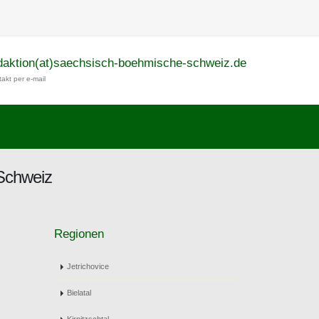
daktion(at)saechsisch-boehmische-schweiz.de
akt per e-mail
Schweiz
Regionen
Jetrichovice
Bielatal