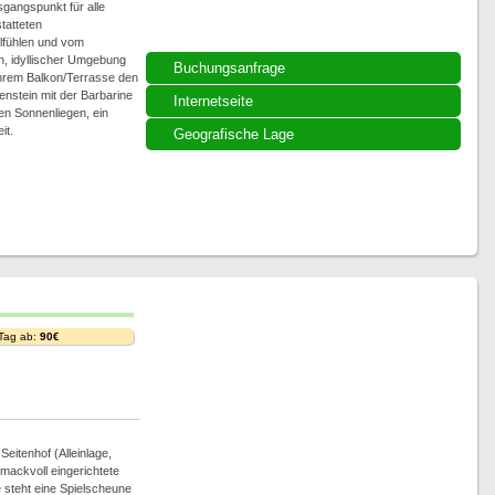
gangspunkt für alle
tatteten
lfühlen und vom
en, idyllischer Umgebung
Buchungsanfrage
Ihrem Balkon/Terrasse den
nstein mit der Barbarine
Internetseite
en Sonnenliegen, ein
it.
Geografische Lage
 Tag ab:
90€
eitenhof (Alleinlage,
hmackvoll eingerichtete
 steht eine Spielscheune