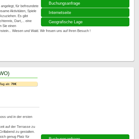
Buchungsanfrage
 angelegt, für befreundete
ame Aktivitäten, Spiele
Internetseite
kzuziehen. Es gibt
tennis, Dart,... eine
Geografische Lage
 Sie einen
tein... Wiesen und Wald. Wir freuen uns auf Ihren Besuch !
EWO)
 Tag ab:
70€
oss und in der ersten
eit auf der Terrasse zu
rillabend zu gestalten.
 sich genug Platz für
Buchungsanfrage