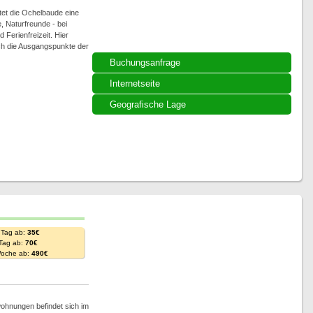
tet die Ochelbaude eine
, Naturfreunde - bei
Ferienfreizeit. Hier
h die Ausgangspunkte der
Buchungsanfrage
Internetseite
Geografische Lage
 Tag ab:
35€
 Tag ab:
70€
Woche ab:
490€
wohnungen befindet sich im