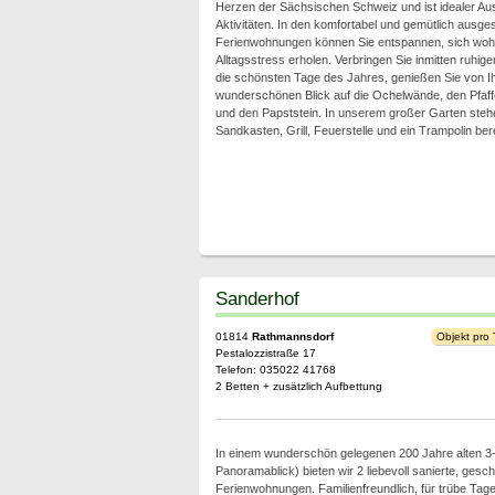
Herzen der Sächsischen Schweiz und ist idealer Aus
Aktivitäten. In den komfortabel und gemütlich ausges
Ferienwohnungen können Sie entspannen, sich woh
Alltagsstress erholen. Verbringen Sie inmitten ruhig
die schönsten Tage des Jahres, genießen Sie von 
wunderschönen Blick auf die Ochelwände, den Pfaffe
und den Papststein. In unserem großer Garten steh
Sandkasten, Grill, Feuerstelle und ein Trampolin bere
Sanderhof
01814
Rathmannsdorf
Objekt pro
Pestalozzistraße 17
Telefon: 035022 41768
2 Betten + zusätzlich Aufbettung
In einem wunderschön gelegenen 200 Jahre alten 3-S
Panoramablick) bieten wir 2 liebevoll sanierte, gesc
Ferienwohnungen. Familienfreundlich, für trübe Tage