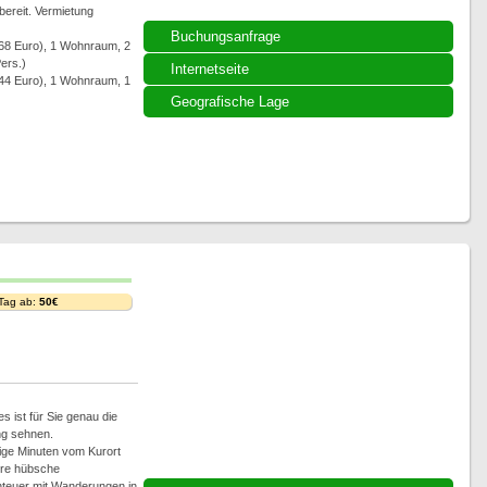
 bereit. Vermietung
Buchungsanfrage
 68 Euro), 1 Wohnraum, 2
ers.)
Internetseite
 44 Euro), 1 Wohnraum, 1
Geografische Lage
 Tag ab:
50€
s ist für Sie genau die
ng sehnen.
ige Minuten vom Kurort
ere hübsche
nteuer mit Wanderungen in