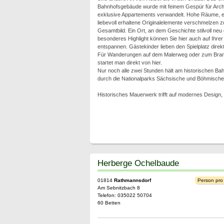
Bahnhofsgebäude wurde mit feinem Gespür für Archite
exklusive Appartements verwandelt. Hohe Räume, e
liebevoll erhaltene Originalelemente verschmelzen
Gesamtbild. Ein Ort, an dem Geschichte stilvoll neu
besonderes Highlight können Sie hier auch auf Ihre
entspannen. Gästekinder lieben den Spielplatz dire
Für Wanderungen auf dem Malerweg oder zum Brand
startet man direkt von hier.
Nur noch alle zwei Stunden hält am historischen Ba
durch die Nationalparks Sächsische und Böhmische
Historisches Mauerwerk trifft auf modernes Design, 
Herberge Ochelbaude
01814
Rathmannsdorf
Person pro
Am Sebnitzbach 8
Telefon: 035022 50704
60 Betten