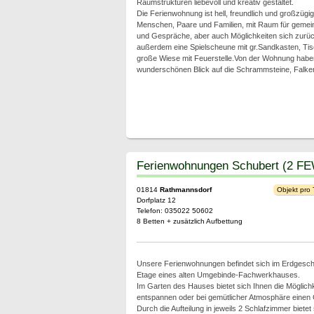
Raumstrukturen liebevoll und kreativ gestaltet.
Die Ferienwohnung ist hell, freundlich und großzügig
Menschen, Paare und Familien, mit Raum für gemeins
und Gespräche, aber auch Möglichkeiten sich zurüc
außerdem eine Spielscheune mit gr.Sandkasten, Tisch
große Wiese mit Feuerstelle.Von der Wohnung haben
wunderschönen Blick auf die Schrammsteine, Falkens
Ferienwohnungen Schubert (2 F
01814
Rathmannsdorf
Objekt pro
Dorfplatz 12
Telefon: 035022 50602
8 Betten + zusätzlich Aufbettung
Unsere Ferienwohnungen befindet sich im Erdgesch
Etage eines alten Umgebinde-Fachwerkhauses.
Im Garten des Hauses bietet sich Ihnen die Möglichk
entspannen oder bei gemütlicher Atmosphäre einen G
Durch die Aufteilung in jeweils 2 Schlafzimmer bietet