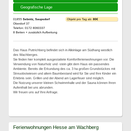
Geografische Lage
01855
Sebnitz, Saupsdorf
Objekt pro Tag ab:
80€
Oberdorf 37
Telefon: 0172 8060337
8 Betten + zusätzlich Aufbettung
Das Haus Puttrichberg befindet sich in Alleinlage am Südhang westlich
des Wachberges.
Sie finden hier komplett ausgestattete Komfortferienwohnungen vor. Die
Verwendung von Naturholz und -stein gibt dem Haus ein passendes
Ambiente. Bereits die Erkundung des ca. 3 ha großen Grundstückes mit
Streuobstwiesen und altem Baumbestand wird für Sie und Ihre Kinder ein
Erlebnis sein. Grillen und der Abend am Lagerfeuer sind möglich.
Die Nutzung unserer kleinen Schwimmhalle und der Sauna können Ihren
Aufenthalt bei uns abrunden.
Wir freuen uns auf Ihre Anfrage.
Ferienwohnungen Hesse am Wachberg