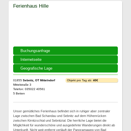
Ferienhaus Hille
Buchungsanfrage
Internetseite
Geografische Lage
01855
Sebnitz, OT Mittelndorf
Objekt pro Tag ab:
40€
Mittelstraße 3
Telefon: 035022 40561
5 Betten
Unser gemütliches Ferienhaus befindet sich in ruhiger aber zentraler
Lage zwischen Bad Schandau und Sebnitz auf dem Höhenrücken
zwischen Kirnitzschtal und Sebnitztal. Die herrliche Lage bietet die
Möglichkeit für wunderschöne und ausgedehnte Wanderungen direkt ab
Unterkunft. Nicht weit entfernt verläuft der Panoramaweg von Bad