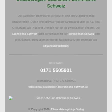
Schweiz
Die Sächsisch-Böhmische Schweiz ist eine grenzübergreifende
Urlaubsregion. Durch eine optimale Verkehrsanbindung über die A17 sind
Großstädte wie Prag und Dresden nur ein bis zwei Stunden entfernt. Die
Sächsische Schweiz
bildet gemeinsam mit der
Böhmischen Schweiz
eine
großflächige, grenzüberschreitende Nationalparkzone innerhalb des
Elbsandsteingebirges
.
KONTAKT
0171 5505901
International: (+49) 171 5505901
redaktion(at)saechsisch-boehmische-schweiz.de
© Copyright 2026,
Elbsandsteingebirge Verlag