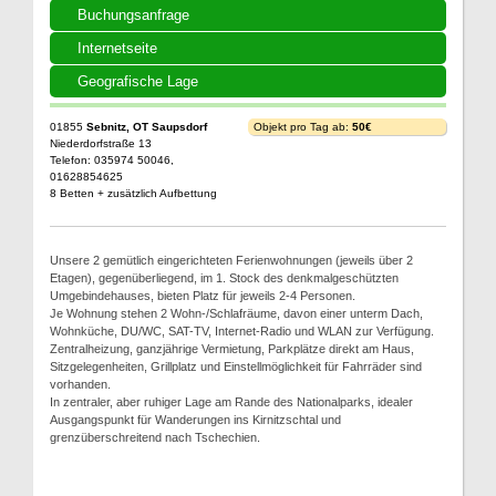
Buchungsanfrage
Internetseite
Geografische Lage
01855
Sebnitz, OT Saupsdorf
Objekt pro Tag ab:
50€
Niederdorfstraße 13
Telefon: 035974 50046,
01628854625
8 Betten + zusätzlich Aufbettung
Unsere 2 gemütlich eingerichteten Ferienwohnungen (jeweils über 2
Etagen), gegenüberliegend, im 1. Stock des denkmalgeschützten
Umgebindehauses, bieten Platz für jeweils 2-4 Personen.
Je Wohnung stehen 2 Wohn-/Schlafräume, davon einer unterm Dach,
Wohnküche, DU/WC, SAT-TV, Internet-Radio und WLAN zur Verfügung.
Zentralheizung, ganzjährige Vermietung, Parkplätze direkt am Haus,
Sitzgelegenheiten, Grillplatz und Einstellmöglichkeit für Fahrräder sind
vorhanden.
In zentraler, aber ruhiger Lage am Rande des Nationalparks, idealer
Ausgangspunkt für Wanderungen ins Kirnitzschtal und
grenzüberschreitend nach Tschechien.