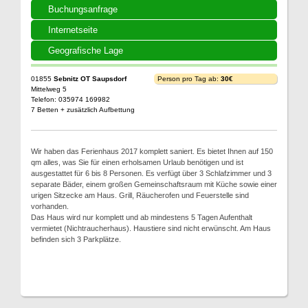
Buchungsanfrage
Internetseite
Geografische Lage
01855
Sebnitz OT Saupsdorf
Person pro Tag ab:
30€
Mittelweg 5
Telefon: 035974 169982
7 Betten + zusätzlich Aufbettung
Wir haben das Ferienhaus 2017 komplett saniert. Es bietet Ihnen auf 150
qm alles, was Sie für einen erholsamen Urlaub benötigen und ist
ausgestattet für 6 bis 8 Personen. Es verfügt über 3 Schlafzimmer und 3
separate Bäder, einem großen Gemeinschaftsraum mit Küche sowie einer
urigen Sitzecke am Haus. Grill, Räucherofen und Feuerstelle sind
vorhanden.
Das Haus wird nur komplett und ab mindestens 5 Tagen Aufenthalt
vermietet (Nichtraucherhaus). Haustiere sind nicht erwünscht. Am Haus
befinden sich 3 Parkplätze.