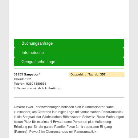
Buchungsanfrage
Internetseite
Geografische Lage
01855
Saupsdorf
Doppelzi. p. Tag ab:
35€
Oberdorf 32
Telefon: 03597450553
4 Betten + zusätzlich Aufbettung
Unsere zwei Ferienwohnungen befinden sich in unmittelbarer Nähe
zueinander, am Ortsrand in ruhiger Lage mit fantastischen Panoramablick
in die Bergwelt der Sächsischen-Böhmischen Schweiz. Beide Wohnungen
bieten Platz für maximal 4 Erwachsene Personen plus Aufbettung.
Erholung pur für die ganze Familie. Fewo 1 mit seperaten Eingang
(Paterre), Fewo 2 im Obergeschoss mit Panoramablick.