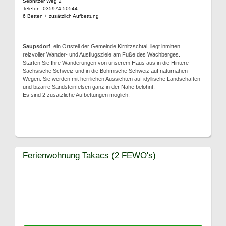
Sebnitzer Weg 2
Telefon: 035974 50544
6 Betten + zusätzlich Aufbettung
Saupsdorf
, ein Ortsteil der Gemeinde Kirnitzschtal, liegt inmitten
reizvoller Wander- und Ausflugsziele am Fuße des Wachberges.
Starten Sie Ihre Wanderungen von unserem Haus aus in die Hintere
Sächsische Schweiz und in die Böhmische Schweiz auf naturnahen
Wegen. Sie werden mit herrlichen Aussichten auf idyllische Landschaften
und bizarre Sandsteinfelsen ganz in der Nähe belohnt.
Es sind 2 zusätzliche Aufbettungen möglich.
Ferienwohnung Takacs (2 FEWO's)