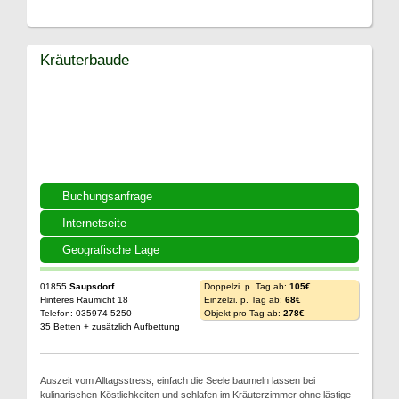
Kräuterbaude
Buchungsanfrage
Internetseite
Geografische Lage
01855
Saupsdorf
Doppelzi. p. Tag ab:
105€
Hinteres Räumicht 18
Einzelzi. p. Tag ab:
68€
Telefon: 035974 5250
Objekt pro Tag ab:
278€
35 Betten + zusätzlich Aufbettung
Auszeit vom Alltagsstress, einfach die Seele baumeln lassen bei
kulinarischen Köstlichkeiten und schlafen im Kräuterzimmer ohne lästige