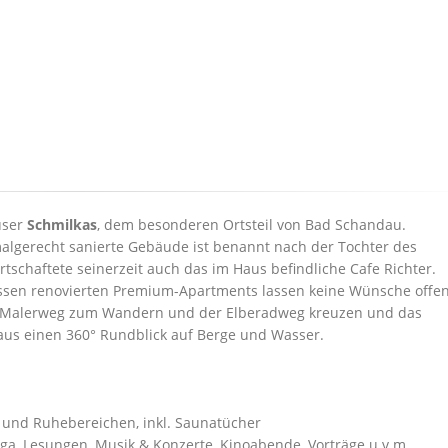
user
Schmilkas
, dem besonderen Ortsteil von Bad Schandau.
malgerecht sanierte Gebäude ist benannt nach der Tochter des
rtschaftete seinerzeit auch das im Haus befindliche Cafe Richter.
ssen renovierten Premium-Apartments lassen keine Wünsche offen
er Malerweg zum Wandern und der Elberadweg kreuzen und das
 Haus einen 360° Rundblick auf Berge und Wasser.
und Ruhebereichen, inkl. Saunatücher
oga, Lesungen, Musik & Konzerte, Kinoabende, Vorträge u.v.m.