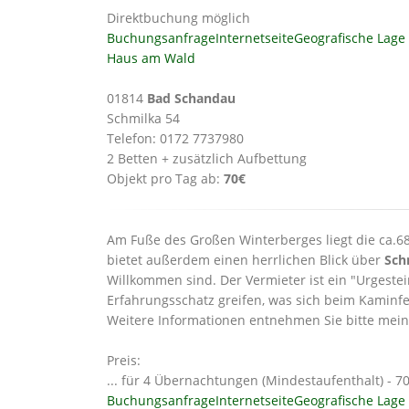
Direktbuchung möglich
Buchungsanfrage
Internetseite
Geografische Lage
Haus am Wald
01814
Bad Schandau
Schmilka 54
Telefon: 0172 7737980
2 Betten + zusätzlich Aufbettung
Objekt pro Tag ab:
70€
Am Fuße des Großen Winterberges liegt die ca
bietet außerdem einen herrlichen Blick über
Sch
Willkommen sind. Der Vermieter ist ein "Urgeste
Erfahrungsschatz greifen, was sich beim Kaminfe
Weitere Informationen entnehmen Sie bitte mein
Preis:
... für 4 Übernachtungen (Mindestaufenthalt) - 70
Buchungsanfrage
Internetseite
Geografische Lage