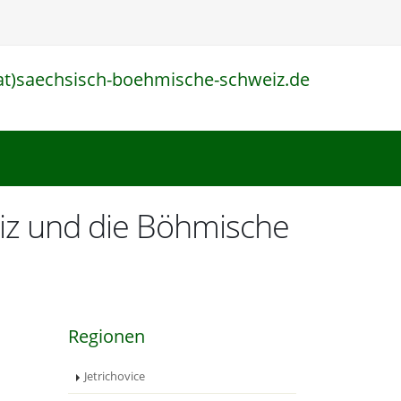
at)saechsisch-boehmische-schweiz.de
l
eiz und die Böhmische
Regionen
Jetrichovice