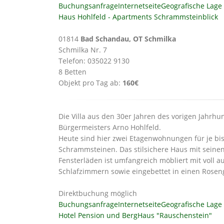
Buchungsanfrage
Internetseite
Geografische Lage
Haus Hohlfeld - Apartments Schrammsteinblick
01814
Bad Schandau, OT Schmilka
Schmilka Nr. 7
Telefon: 035022 9130
8 Betten
Objekt pro Tag ab:
160€
Die Villa aus den 30er Jahren des vorigen Jahr
Bürgermeisters Arno Hohlfeld.
Heute sind hier zwei Etagenwohnungen für je bi
Schrammsteinen. Das stilsichere Haus mit seine
Fensterläden ist umfangreich möbliert mit voll
Schlafzimmern sowie eingebettet in einen Rosen
Direktbuchung möglich
Buchungsanfrage
Internetseite
Geografische Lage
Hotel Pension und BergHaus "Rauschenstein"