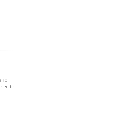
n
n 10
eisende