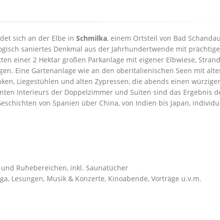
det sich an der Elbe in
Schmilka
, einem Ortsteil von Bad Schandau
logisch saniertes Denkmal aus der Jahrhundertwende mit prächtig
tten einer 2 Hektar großen Parkanlage mit eigener Elbwiese, Stran
gen. Eine Gartenanlage wie an den oberitalienischen Seen mit alt
en, Liegestühlen und alten Zypressen, die abends einen würzige
ganten Interieurs der Doppelzimmer und Suiten sind das Ergebnis d
eschichten von Spanien über China, von Indien bis Japan, individu
und Ruhebereichen, inkl. Saunatücher
oga, Lesungen, Musik & Konzerte, Kinoabende, Vorträge u.v.m.