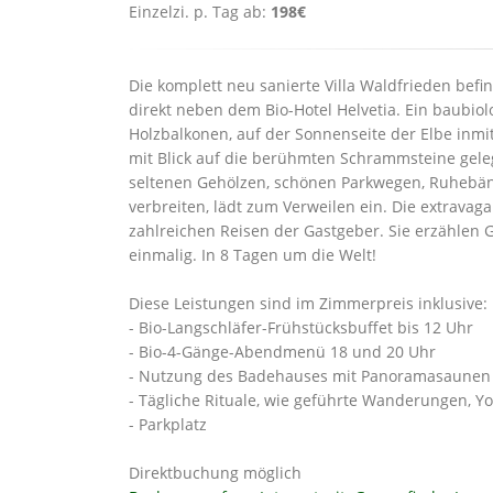
Einzelzi. p. Tag ab:
198€
Die komplett neu sanierte Villa Waldfrieden befin
direkt neben dem Bio-Hotel Helvetia. Ein baubio
Holzbalkonen, auf der Sonnenseite der Elbe inmi
mit Blick auf die berühmten Schrammsteine gele
seltenen Gehölzen, schönen Parkwegen, Ruhebänk
verbreiten, lädt zum Verweilen ein. Die extrava
zahlreichen Reisen der Gastgeber. Sie erzählen G
einmalig. In 8 Tagen um die Welt!
Diese Leistungen sind im Zimmerpreis inklusive:
- Bio-Langschläfer-Frühstücksbuffet bis 12 Uhr
- Bio-4-Gänge-Abendmenü 18 und 20 Uhr
- Nutzung des Badehauses mit Panoramasaunen 
- Tägliche Rituale, wie geführte Wanderungen, Y
- Parkplatz
Direktbuchung möglich