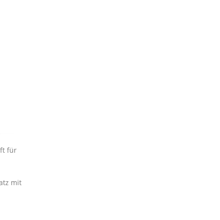
t für
atz mit