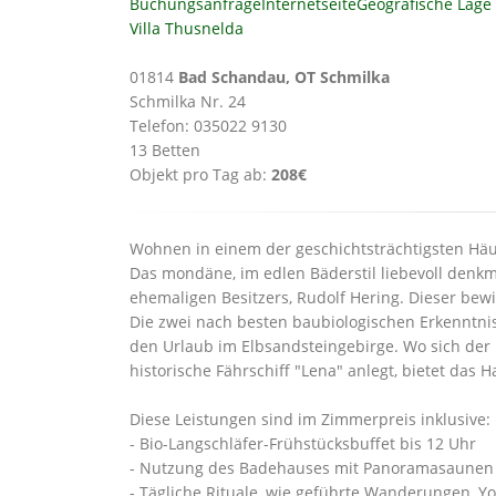
Buchungsanfrage
Internetseite
Geografische Lage
Villa Thusnelda
01814
Bad Schandau, OT Schmilka
Schmilka Nr. 24
Telefon: 035022 9130
13 Betten
Objekt pro Tag ab:
208€
Wohnen in einem der geschichtsträchtigsten Hä
Das mondäne, im edlen Bäderstil liebevoll denk
ehemaligen Besitzers, Rudolf Hering. Dieser bewi
Die zwei nach besten baubiologischen Erkenntni
den Urlaub im Elbsandsteingebirge. Wo sich d
historische Fährschiff "Lena" anlegt, bietet das
Diese Leistungen sind im Zimmerpreis inklusive:
- Bio-Langschläfer-Frühstücksbuffet bis 12 Uhr
- Nutzung des Badehauses mit Panoramasaunen 
- Tägliche Rituale, wie geführte Wanderungen, Y