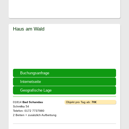
Haus am Wald
Buchungsanfrage
Internetseite
Geografische Lage
01814
Bad Schandau
Objekt pro Tag ab:
70€
Schmilka 54
Telefon: 0172 7737980
2 Betten + zusätzlich Aufbettung