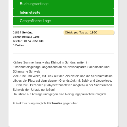
Buchungsanfrage
Internetseite
Geografische Lage
01814
Schöna
Objekt pro Tag ab:
130€
Bahnhofstraße 110c
Telefon: 0174 2056138
5 Betten
Käthes Sommerhaus – das Kleinod in Schöna, mitten im
Elbsandsteingebirge, angenzend an die Nationalparks Sächsische und
Böhmische Schweiz.
Viel Ruhe und Weite, mit Blick auf den Zirkelstein und die Schrammsteine,
gibt es viel Platz auf dem eigenen Grundstück mit Spiel- und Liegewiese.
Für bis zu 5 Personen (Babybett zusätzlich möglich) in der Sächsischen
Schweiz den Urlaub genießen!
Haustiere auf Anfrage und gegen eine Reinigungspauschale möglich.
#Direktbuchung möglich #
Schmilka
gegenüber