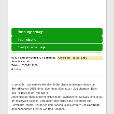
Buchungsanfrage
Internetseite
Geografische Lage
01814
Bad Schandau, OT Schmilka
Objekt pro Tag ab:
138€
Schmilka Nr. 36
Telefon: 035022 9130
4 Betten
Urgemütlich wohnen wie die alten Müllersleute im ältesten Haus von
Schmilka
von 1665, direkt über dem Mühlrad am plätschernden Bach
und mit Blick in den Mühlenhof.
Authentischer geht es nicht! Mitten in der Sächsischen Schweiz und direkt
am Malerweg gelegen, verzaubert das historische Ensemble aus
Forsthaus, Mühle, Biergarten und Badehaus im Dorfkern von
Schmilka
,
dem besonderen Ortsteil von Bad Schandau.