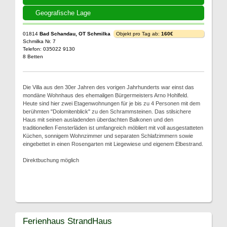
Geografische Lage
01814
Bad Schandau, OT Schmilka
Objekt pro Tag ab:
160€
Schmilka Nr. 7
Telefon: 035022 9130
8 Betten
Die Villa aus den 30er Jahren des vorigen Jahrhunderts war einst das
mondäne Wohnhaus des ehemaligen Bürgermeisters Arno Hohlfeld.
Heute sind hier zwei Etagenwohnungen für je bis zu 4 Personen mit dem
berühmten "Dolomitenblick" zu den Schrammsteinen. Das stilsichere
Haus mit seinen ausladenden überdachten Balkonen und den
traditionellen Fensterläden ist umfangreich möbliert mit voll ausgestatteten
Küchen, sonnigem Wohnzimmer und separaten Schlafzimmern sowie
eingebettet in einen Rosengarten mit Liegewiese und eigenem Elbestrand.
Direktbuchung möglich
Ferienhaus StrandHaus