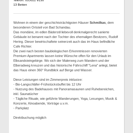
Telefon: 035022 9130
13 Betten
Wohnen in einem der geschichtsträchtigsten Häuser
Schmilkas
, dem
besonderen Ortsteil von Bad Schandau.
Das mondäne, im edlen Bäderstil liebevoll denkmalgerecht sanierte
Gebäude ist benannt nach der Tochter des ehemaligen Besitzers, Rudolf
Hering. Dieser bewirtschaftete seinerzeit auch das im Haus befindliche
Cafe Richter.
Die zwei nach besten baubiologischen Erkenntnissen renovierten
Premium-Apartments lassen keine Wünsche offen für den Urlaub im
Elbsandsteingebirge. Wo sich der Malerweg zum Wandern und der
Elberadweg kreuzen und das historische Fährschiff "Lena" anlegt, bietet
das Haus einen 360° Rundblick auf Berge und Wasser.
Diese Leistungen sind im Zimmerpreis inklusive:
- Bio-Langschläfer-Frühstücksbuffet bis 12 Uhr
- Nutzung des Badehauses mit Panoramasaunen und Ruhebereichen,
inkl. Saunatücher
- Tägliche Rituale, wie geführte Wanderungen, Yoga, Lesungen, Musik &
Konzerte, Kinoabende, Vorträge u.v.m.
- Parkplatz
Direktbuchung möglich