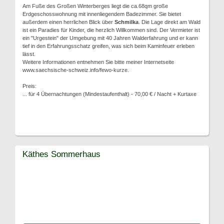
Am Fuße des Großen Winterberges liegt die ca.68qm große
Erdgeschosswohnung mit innenliegendem Badezimmer. Sie bietet
außerdem einen herrlichen Blick über
Schmilka
. Die Lage direkt am Wald
ist ein Paradies für Kinder, die herzlich Willkommen sind. Der Vermieter ist
ein "Urgestein" der Umgebung mit 40 Jahren Walderfahrung und er kann
tief in den Erfahrungsschatz greifen, was sich beim Kaminfeuer erleben
lässt.
Weitere Informationen entnehmen Sie bitte meiner Internetseite
www.saechsische-schweiz.info/fewo-kurze.
Preis:
... für 4 Übernachtungen (Mindestaufenthalt) - 70,00 € / Nacht + Kurtaxe
Käthes Sommerhaus