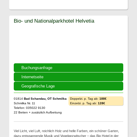
Bio- und Nationalparkhotel Helvetia
Buchungsanfrage
Internetseite
Geografische Lage
01814
Bad Schandau, OT Schmilka
Doppelzi. p. Tag ab:
188€
Schmilka Nr. 11
Einzelzi. p. Tag ab:
128€
Telefon: 035022 9130
22 Betten + zusätzlich Aufbettung
Viel Licht, viel Luft, reichlich Holz und helle Farben, ein schöner Garten,
dazu entspannende Musik und Vogelgezwitscher – das Bio Hotel in der