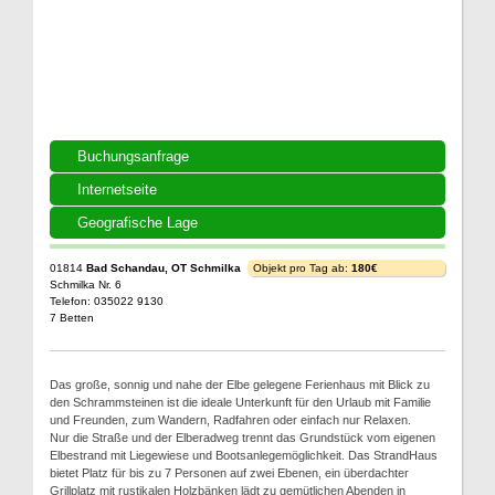
Buchungsanfrage
Internetseite
Geografische Lage
01814
Bad Schandau, OT Schmilka
Objekt pro Tag ab:
180€
Schmilka Nr. 6
Telefon: 035022 9130
7 Betten
Das große, sonnig und nahe der Elbe gelegene Ferienhaus mit Blick zu
den Schrammsteinen ist die ideale Unterkunft für den Urlaub mit Familie
und Freunden, zum Wandern, Radfahren oder einfach nur Relaxen.
Nur die Straße und der Elberadweg trennt das Grundstück vom eigenen
Elbestrand mit Liegewiese und Bootsanlegemöglichkeit. Das StrandHaus
bietet Platz für bis zu 7 Personen auf zwei Ebenen, ein überdachter
Grillplatz mit rustikalen Holzbänken lädt zu gemütlichen Abenden in