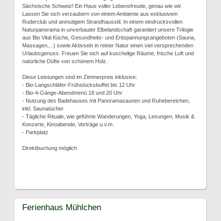
Sächsische Schweiz! Ein Haus voller Lebensfreude, genau wie wir.
Lassen Sie sich verzaubern von einem Ambiente aus exklusivem
Ruderclub und anmutigem Strandhausstil. In einem eindrucksvollen
Naturpanorama in unverbauter Elbelandschaft garantiert unsere Trilogie
aus Bio Vital Küche, Gesundheits- und Entspannungsangeboten (Sauna,
Massagen,...) sowie Aktivsein in reiner Natur einen viel versprechenden
Urlaubsgenuss. Freuen Sie sich auf kuschelige Räume, frische Luft und
natürliche Düfte von schönem Holz.
Diese Leistungen sind im Zimmerpreis inklusive:
- Bio-Langschläfer-Frühstücksbuffet bis 12 Uhr
- Bio-4-Gänge-Abendmenü 18 und 20 Uhr
- Nutzung des Badehauses mit Panoramasaunen und Ruhebereichen,
inkl. Saunatücher
- Tägliche Rituale, wie geführte Wanderungen, Yoga, Lesungen, Musik &
Konzerte, Kinoabende, Vorträge u.v.m.
- Parkplatz
Direktbuchung möglich
Ferienhaus Mühlchen