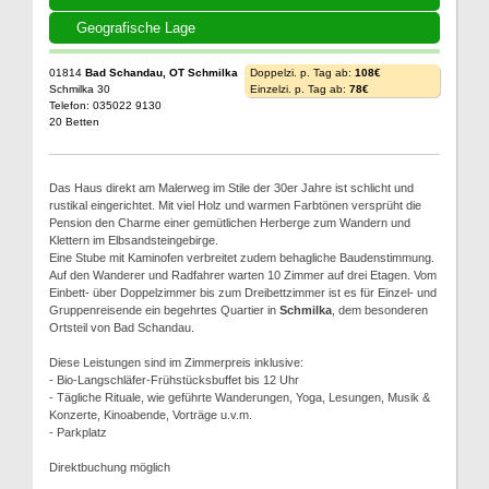
Geografische Lage
01814
Bad Schandau, OT Schmilka
Doppelzi. p. Tag ab:
108€
Schmilka 30
Einzelzi. p. Tag ab:
78€
Telefon: 035022 9130
20 Betten
Das Haus direkt am Malerweg im Stile der 30er Jahre ist schlicht und
rustikal eingerichtet. Mit viel Holz und warmen Farbtönen versprüht die
Pension den Charme einer gemütlichen Herberge zum Wandern und
Klettern im Elbsandsteingebirge.
Eine Stube mit Kaminofen verbreitet zudem behagliche Baudenstimmung.
Auf den Wanderer und Radfahrer warten 10 Zimmer auf drei Etagen. Vom
Einbett- über Doppelzimmer bis zum Dreibettzimmer ist es für Einzel- und
Gruppenreisende ein begehrtes Quartier in
Schmilka
, dem besonderen
Ortsteil von Bad Schandau.
Diese Leistungen sind im Zimmerpreis inklusive:
- Bio-Langschläfer-Frühstücksbuffet bis 12 Uhr
- Tägliche Rituale, wie geführte Wanderungen, Yoga, Lesungen, Musik &
Konzerte, Kinoabende, Vorträge u.v.m.
- Parkplatz
Direktbuchung möglich