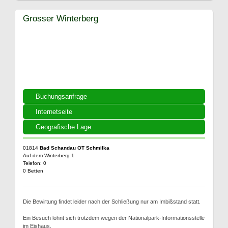
Grosser Winterberg
Buchungsanfrage
Internetseite
Geografische Lage
01814
Bad Schandau OT Schmilka
Auf dem Winterberg 1
Telefon: 0
0 Betten
Die Bewirtung findet leider nach der Schließung nur am Imbißstand statt.
Ein Besuch lohnt sich trotzdem wegen der Nationalpark-Informationsstelle
im Eishaus.