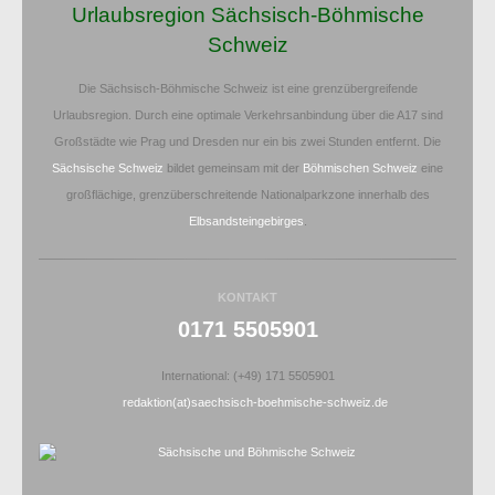
Urlaubsregion Sächsisch-Böhmische
Schweiz
Die Sächsisch-Böhmische Schweiz ist eine grenzübergreifende
Urlaubsregion. Durch eine optimale Verkehrsanbindung über die A17 sind
Großstädte wie Prag und Dresden nur ein bis zwei Stunden entfernt. Die
Sächsische Schweiz
bildet gemeinsam mit der
Böhmischen Schweiz
eine
großflächige, grenzüberschreitende Nationalparkzone innerhalb des
Elbsandsteingebirges
.
KONTAKT
0171 5505901
International: (+49) 171 5505901
redaktion(at)saechsisch-boehmische-schweiz.de