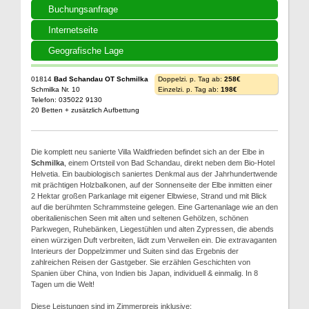
Buchungsanfrage
Internetseite
Geografische Lage
01814
Bad Schandau OT Schmilka
Doppelzi. p. Tag ab:
258€
Schmilka Nr. 10
Einzelzi. p. Tag ab:
198€
Telefon: 035022 9130
20 Betten + zusätzlich Aufbettung
Die komplett neu sanierte Villa Waldfrieden befindet sich an der Elbe in
Schmilka
, einem Ortsteil von Bad Schandau, direkt neben dem Bio-Hotel
Helvetia. Ein baubiologisch saniertes Denkmal aus der Jahrhundertwende
mit prächtigen Holzbalkonen, auf der Sonnenseite der Elbe inmitten einer
2 Hektar großen Parkanlage mit eigener Elbwiese, Strand und mit Blick
auf die berühmten Schrammsteine gelegen. Eine Gartenanlage wie an den
oberitalienischen Seen mit alten und seltenen Gehölzen, schönen
Parkwegen, Ruhebänken, Liegestühlen und alten Zypressen, die abends
einen würzigen Duft verbreiten, lädt zum Verweilen ein. Die extravaganten
Interieurs der Doppelzimmer und Suiten sind das Ergebnis der
zahlreichen Reisen der Gastgeber. Sie erzählen Geschichten von
Spanien über China, von Indien bis Japan, individuell & einmalig. In 8
Tagen um die Welt!
Diese Leistungen sind im Zimmerpreis inklusive: