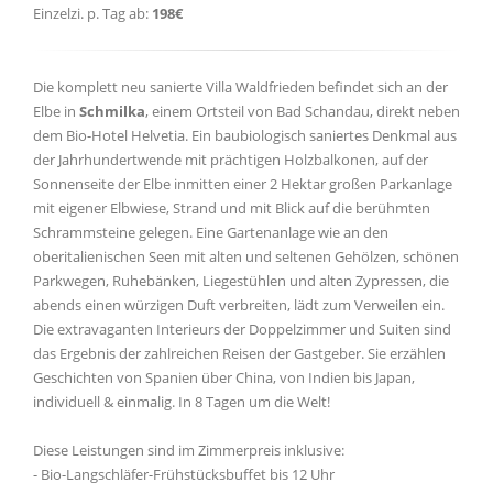
Einzelzi. p. Tag ab:
198€
Die komplett neu sanierte Villa Waldfrieden befindet sich an der
Elbe in
Schmilka
, einem Ortsteil von Bad Schandau, direkt neben
dem Bio-Hotel Helvetia. Ein baubiologisch saniertes Denkmal aus
der Jahrhundertwende mit prächtigen Holzbalkonen, auf der
Sonnenseite der Elbe inmitten einer 2 Hektar großen Parkanlage
mit eigener Elbwiese, Strand und mit Blick auf die berühmten
Schrammsteine gelegen. Eine Gartenanlage wie an den
oberitalienischen Seen mit alten und seltenen Gehölzen, schönen
Parkwegen, Ruhebänken, Liegestühlen und alten Zypressen, die
abends einen würzigen Duft verbreiten, lädt zum Verweilen ein.
Die extravaganten Interieurs der Doppelzimmer und Suiten sind
das Ergebnis der zahlreichen Reisen der Gastgeber. Sie erzählen
Geschichten von Spanien über China, von Indien bis Japan,
individuell & einmalig. In 8 Tagen um die Welt!
Diese Leistungen sind im Zimmerpreis inklusive:
- Bio-Langschläfer-Frühstücksbuffet bis 12 Uhr