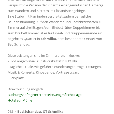
versprüht die Pension den Charme einer gemütlichen Herberge
zum Wandern und Klettern im Elbsandsteingebirge.
Eine Stube mit Kaminofen verbreitet zudem behagliche
Baudenstimmung. Auf den Wanderer und Radfahrer warten 10
Zimmer auf drei Etagen. Vom Einbett- über Doppelzimmer bis
zum Dreibettzimmer ist es für Einzel- und Gruppenreisende ein
begehrtes Quartier in
Schmilka
, dem besonderen Ortsteil von
Bad Schandau.
Diese Leistungen sind im Zimmerpreis inklusive:
- Bio-Langschläfer-Frühstücksbuffet bis 12 Uhr
- Tägliche Rituale, wie geführte Wanderungen, Yoga, Lesungen,
Musik & Konzerte, Kinoabende, Vorträge u.v.m.
- Parkplatz
Direktbuchung möglich
Buchungsanfrage
Internetseite
Geografische Lage
Hotel zur Mühle
01814
Bad Schandau, OT Schmilka