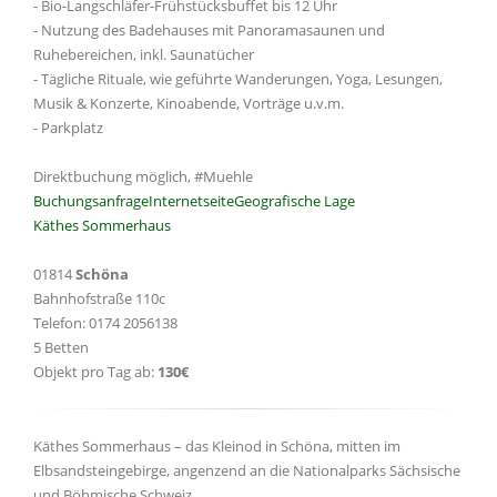
- Bio-Langschläfer-Frühstücksbuffet bis 12 Uhr
- Nutzung des Badehauses mit Panoramasaunen und
Ruhebereichen, inkl. Saunatücher
- Tägliche Rituale, wie geführte Wanderungen, Yoga, Lesungen,
Musik & Konzerte, Kinoabende, Vorträge u.v.m.
- Parkplatz
Direktbuchung möglich, #Muehle
Buchungsanfrage
Internetseite
Geografische Lage
Käthes Sommerhaus
01814
Schöna
Bahnhofstraße 110c
Telefon: 0174 2056138
5 Betten
Objekt pro Tag ab:
130€
Käthes Sommerhaus – das Kleinod in Schöna, mitten im
Elbsandsteingebirge, angenzend an die Nationalparks Sächsische
und Böhmische Schweiz.