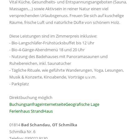
Vital Küche, Gesundheits- und Entspannungsangeboten (Sauna,
Massagen,...) sowie Aktivsein in reiner Natur einen viel
versprechenden Urlaubsgenuss. Freuen Sie sich auf kuschelige
Räume, frische Luft und natürliche Düfte von schönem Holz.
Diese Leistungen sind im Zimmerpreis inklusive:
- Bio-Langschläfer-Frühstücksbuffet bis 12 Uhr
- Bio-4-Gänge-Abendmenü 18 und 20 Uhr
- Nutzung des Badehauses mit Panoramasaunen und
Ruhebereichen, inkl. Saunatücher
- Tägliche Rituale, wie geführte Wanderungen, Yoga, Lesungen,
Musik & Konzerte, Kinoabende, Vorträge u.v.m.
- Parkplatz
Direktbuchung möglich
Buchungsanfrage
Internetseite
Geografische Lage
Ferienhaus StrandHaus
01814
Bad Schandau, OT Schmilka
Schmilka Nr. 6
Telefon: 035022 9130