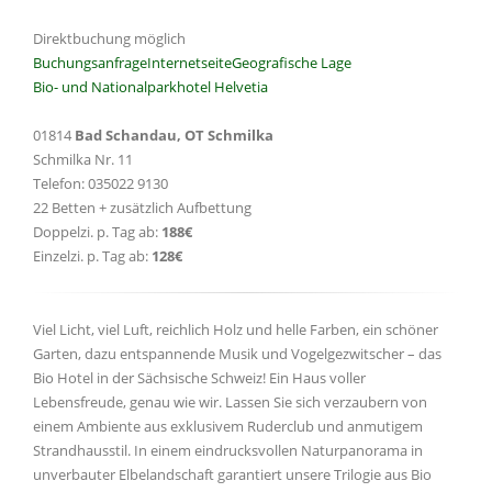
Direktbuchung möglich
Buchungsanfrage
Internetseite
Geografische Lage
Bio- und Nationalparkhotel Helvetia
01814
Bad Schandau, OT Schmilka
Schmilka Nr. 11
Telefon: 035022 9130
22 Betten + zusätzlich Aufbettung
Doppelzi. p. Tag ab:
188€
Einzelzi. p. Tag ab:
128€
Viel Licht, viel Luft, reichlich Holz und helle Farben, ein schöner
Garten, dazu entspannende Musik und Vogelgezwitscher – das
Bio Hotel in der Sächsische Schweiz! Ein Haus voller
Lebensfreude, genau wie wir. Lassen Sie sich verzaubern von
einem Ambiente aus exklusivem Ruderclub und anmutigem
Strandhausstil. In einem eindrucksvollen Naturpanorama in
unverbauter Elbelandschaft garantiert unsere Trilogie aus Bio