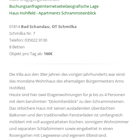
Buchungsanfrage
Internetseite
Geografische Lage
Haus Hohlfeld - Apartments Schrammsteinblick
01814
Bad Schandau, OT Schmilka
Schmilka Nr. 7
Telefon: 035022 9130
8 Betten
Objekt pro Tag ab:
160€
Die Villa aus den 30er Jahren des vorigen Jahrhunderts war einst
das mondäne Wohnhaus des ehemaligen Bürgermeisters Arno
Hohlfeld.
Heute sind hier zwei Etagenwohnungen für je bis zu 4 Personen
mit dem berühmten "Dolomitenblick" zu den Schrammsteinen.
Das stilsichere Haus mit seinen ausladenden überdachten
Balkonen und den traditionellen Fensterläden ist umfangreich
möbliert mit voll ausgestatteten Küchen, sonnigem Wohnzimmer
und separaten Schlafzimmern sowie eingebettet in einen
Rosengarten mit Liegewiese und eigenem Elbestrand.