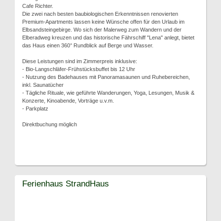
Cafe Richter.
Die zwei nach besten baubiologischen Erkenntnissen renovierten
Premium-Apartments lassen keine Wünsche offen für den Urlaub im
Elbsandsteingebirge. Wo sich der Malerweg zum Wandern und der
Elberadweg kreuzen und das historische Fährschiff "Lena" anlegt, bietet
das Haus einen 360° Rundblick auf Berge und Wasser.
Diese Leistungen sind im Zimmerpreis inklusive:
- Bio-Langschläfer-Frühstücksbuffet bis 12 Uhr
- Nutzung des Badehauses mit Panoramasaunen und Ruhebereichen,
inkl. Saunatücher
- Tägliche Rituale, wie geführte Wanderungen, Yoga, Lesungen, Musik &
Konzerte, Kinoabende, Vorträge u.v.m.
- Parkplatz
Direktbuchung möglich
Ferienhaus StrandHaus