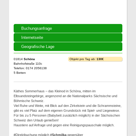
Buchungsanfrage
Internetseite
Geografische Lage
01814
Schöna
Objekt pro Tag ab:
130€
Bahnhofstraße 110c
Telefon: 0174 2056138
5 Betten
Käthes Sommerhaus – das Kleinod in Schöna, mitten im
Elbsandsteingebirge, angenzend an die Nationalparks Sächsische und
Böhmische Schweiz.
Viel Ruhe und Weite, mit Blick auf den Zirkelstein und die Schrammsteine,
gibt es viel Platz auf dem eigenen Grundstück mit Spiel- und Liegewiese.
Für bis zu 5 Personen (Babybett zusätzlich möglich) in der Sächsischen
Schweiz den Urlaub genießen!
Haustiere auf Anfrage und gegen eine Reinigungspauschale möglich.
#Direktbuchung möglich #
Schmilka
gegenüber