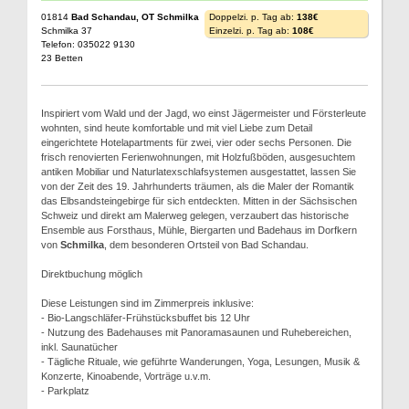
01814
Bad Schandau, OT Schmilka
Doppelzi. p. Tag ab:
138€
Schmilka 37
Einzelzi. p. Tag ab:
108€
Telefon: 035022 9130
23 Betten
Inspiriert vom Wald und der Jagd, wo einst Jägermeister und Försterleute
wohnten, sind heute komfortable und mit viel Liebe zum Detail
eingerichtete Hotelapartments für zwei, vier oder sechs Personen. Die
frisch renovierten Ferienwohnungen, mit Holzfußböden, ausgesuchtem
antiken Mobiliar und Naturlatexschlafsystemen ausgestattet, lassen Sie
von der Zeit des 19. Jahrhunderts träumen, als die Maler der Romantik
das Elbsandsteingebirge für sich entdeckten. Mitten in der Sächsischen
Schweiz und direkt am Malerweg gelegen, verzaubert das historische
Ensemble aus Forsthaus, Mühle, Biergarten und Badehaus im Dorfkern
von
Schmilka
, dem besonderen Ortsteil von Bad Schandau.
Direktbuchung möglich
Diese Leistungen sind im Zimmerpreis inklusive:
- Bio-Langschläfer-Frühstücksbuffet bis 12 Uhr
- Nutzung des Badehauses mit Panoramasaunen und Ruhebereichen,
inkl. Saunatücher
- Tägliche Rituale, wie geführte Wanderungen, Yoga, Lesungen, Musik &
Konzerte, Kinoabende, Vorträge u.v.m.
- Parkplatz