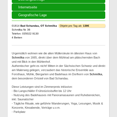
Internetseite
Geografische Lage
01814
Bad Schandau, OT Schmilka
Objekt pro Tag ab:
138€
Schmilka Nr. 36
Telefon: 035022 9130
4 Betten
Urgemütlich wohnen wie die alten Müllersleute im ältesten Haus von
Schmilka
von 1665, direkt über dem Mühlrad am plätschernden Bach
und mit Blick in den Mühlenhof.
Authentischer geht es nicht! Mitten in der Sächsischen Schweiz und direkt
am Malerweg gelegen, verzaubert das historische Ensemble aus
Forsthaus, Mühle, Biergarten und Badehaus im Dorfkern von
Schmilka
,
dem besonderen Ortsteil von Bad Schandau.
Diese Leistungen sind im Zimmerpreis inklusive:
- Bio-Langschläfer-Frühstücksbuffet bis 12 Uhr
- Nutzung des Badehauses mit Panoramasaunen und Ruhebereichen,
inkl. Saunatücher
- Tägliche Rituale, wie geführte Wanderungen, Yoga, Lesungen, Musik &
Konzerte, Kinoabende, Vorträge u.v.m.
- Parkplatz