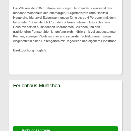
Die Villa aus den 30er Jahren des vorigen Jahrhunderts war einst das
mondäne Wohnhaus des ehemaligen Bürgermeisters Arno Hohlfeld.
Heute sind hier zwei Etagenwohnungen für je bis zu 4 Personen mit dem
berühmten "Dolomitenblick" zu den Schrammsteinen. Das stilsichere
Haus mit seinen ausladenden überdachten Balkonen und den
traditionellen Fensterläden ist umfangreich möbliert mit voll ausgestatteten
Küchen, sonnigem Wohnzimmer und separaten Schlafzimmern sowie
eingebettet in einen Rosengarten mit Liegewiese und eigenem Elbestrand.
Direktbuchung möglich
Ferienhaus Mühlchen
Buchungsanfrage