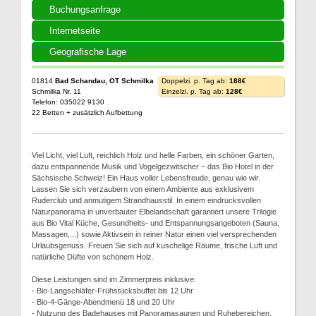
Buchungsanfrage
Internetseite
Geografische Lage
01814
Bad Schandau, OT Schmilka
Doppelzi. p. Tag ab:
188€
Schmilka Nr. 11
Einzelzi. p. Tag ab:
128€
Telefon: 035022 9130
22 Betten + zusätzlich Aufbettung
Viel Licht, viel Luft, reichlich Holz und helle Farben, ein schöner Garten,
dazu entspannende Musik und Vogelgezwitscher – das Bio Hotel in der
Sächsische Schweiz! Ein Haus voller Lebensfreude, genau wie wir.
Lassen Sie sich verzaubern von einem Ambiente aus exklusivem
Ruderclub und anmutigem Strandhausstil. In einem eindrucksvollen
Naturpanorama in unverbauter Elbelandschaft garantiert unsere Trilogie
aus Bio Vital Küche, Gesundheits- und Entspannungsangeboten (Sauna,
Massagen,...) sowie Aktivsein in reiner Natur einen viel versprechenden
Urlaubsgenuss. Freuen Sie sich auf kuschelige Räume, frische Luft und
natürliche Düfte von schönem Holz.
Diese Leistungen sind im Zimmerpreis inklusive:
- Bio-Langschläfer-Frühstücksbuffet bis 12 Uhr
- Bio-4-Gänge-Abendmenü 18 und 20 Uhr
- Nutzung des Badehauses mit Panoramasaunen und Ruhebereichen,