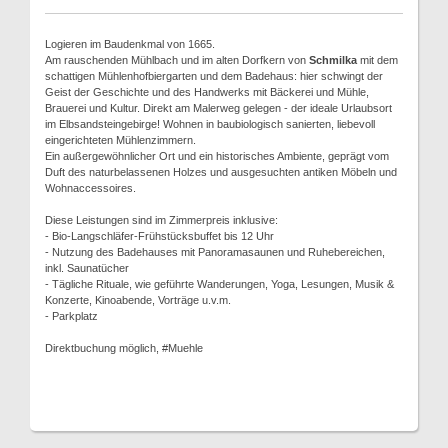
Logieren im Baudenkmal von 1665.
Am rauschenden Mühlbach und im alten Dorfkern von
Schmilka
mit dem
schattigen Mühlenhofbiergarten und dem Badehaus: hier schwingt der
Geist der Geschichte und des Handwerks mit Bäckerei und Mühle,
Brauerei und Kultur. Direkt am Malerweg gelegen - der ideale Urlaubsort
im Elbsandsteingebirge! Wohnen in baubiologisch sanierten, liebevoll
eingerichteten Mühlenzimmern.
Ein außergewöhnlicher Ort und ein historisches Ambiente, geprägt vom
Duft des naturbelassenen Holzes und ausgesuchten antiken Möbeln und
Wohnaccessoires.
Diese Leistungen sind im Zimmerpreis inklusive:
- Bio-Langschläfer-Frühstücksbuffet bis 12 Uhr
- Nutzung des Badehauses mit Panoramasaunen und Ruhebereichen,
inkl. Saunatücher
- Tägliche Rituale, wie geführte Wanderungen, Yoga, Lesungen, Musik &
Konzerte, Kinoabende, Vorträge u.v.m.
- Parkplatz
Direktbuchung möglich, #Muehle