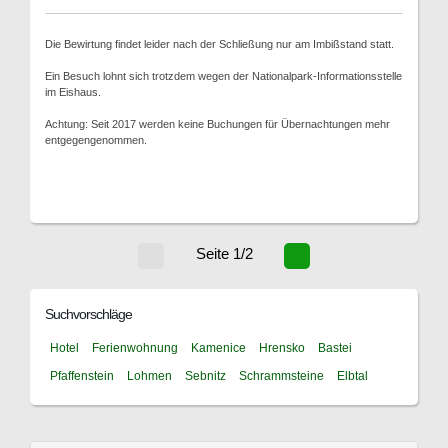
Die Bewirtung findet leider nach der Schließung nur am Imbißstand statt.
Ein Besuch lohnt sich trotzdem wegen der Nationalpark-Informationsstelle
im Eishaus.
Achtung: Seit 2017 werden keine Buchungen für Übernachtungen mehr
entgegengenommen.
Seite 1/2
Suchvorschläge
Hotel
Ferienwohnung
Kamenice
Hrensko
Bastei
Pfaffenstein
Lohmen
Sebnitz
Schrammsteine
Elbtal