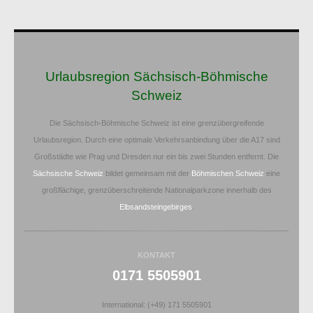
Urlaubsregion Sächsisch-Böhmische
Schweiz
Die Sächsisch-Böhmische Schweiz ist eine grenzübergreifende
Urlaubsregion. Durch eine optimale Verkehrsanbindung über die A17 sind
Großstädte wie Prag und Dresden nur ein bis zwei Stunden entfernt. Die
Sächsische Schweiz
bildet gemeinsam mit der
Böhmischen Schweiz
eine
großflächige, grenzüberschreitende Nationalparkzone innerhalb des
Elbsandsteingebirges
.
KONTAKT
0171 5505901
International: (+49) 171 5505901