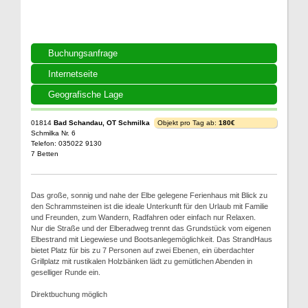
Buchungsanfrage
Internetseite
Geografische Lage
01814
Bad Schandau, OT Schmilka
Objekt pro Tag ab:
180€
Schmilka Nr. 6
Telefon: 035022 9130
7 Betten
Das große, sonnig und nahe der Elbe gelegene Ferienhaus mit Blick zu
den Schrammsteinen ist die ideale Unterkunft für den Urlaub mit Familie
und Freunden, zum Wandern, Radfahren oder einfach nur Relaxen.
Nur die Straße und der Elberadweg trennt das Grundstück vom eigenen
Elbestrand mit Liegewiese und Bootsanlegemöglichkeit. Das StrandHaus
bietet Platz für bis zu 7 Personen auf zwei Ebenen, ein überdachter
Grillplatz mit rustikalen Holzbänken lädt zu gemütlichen Abenden in
geselliger Runde ein.
Direktbuchung möglich