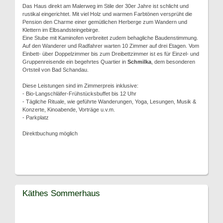
Das Haus direkt am Malerweg im Stile der 30er Jahre ist schlicht und
rustikal eingerichtet. Mit viel Holz und warmen Farbtönen versprüht die
Pension den Charme einer gemütlichen Herberge zum Wandern und
Klettern im Elbsandsteingebirge.
Eine Stube mit Kaminofen verbreitet zudem behagliche Baudenstimmung.
Auf den Wanderer und Radfahrer warten 10 Zimmer auf drei Etagen. Vom
Einbett- über Doppelzimmer bis zum Dreibettzimmer ist es für Einzel- und
Gruppenreisende ein begehrtes Quartier in
Schmilka
, dem besonderen
Ortsteil von Bad Schandau.
Diese Leistungen sind im Zimmerpreis inklusive:
- Bio-Langschläfer-Frühstücksbuffet bis 12 Uhr
- Tägliche Rituale, wie geführte Wanderungen, Yoga, Lesungen, Musik &
Konzerte, Kinoabende, Vorträge u.v.m.
- Parkplatz
Direktbuchung möglich
Käthes Sommerhaus