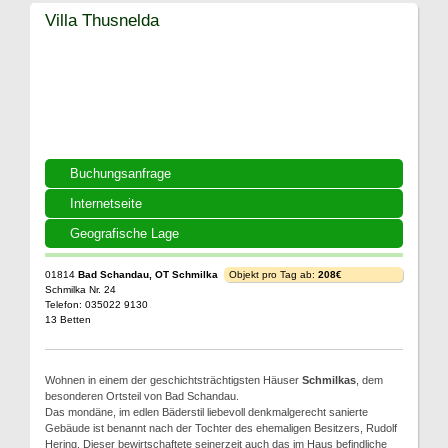
Villa Thusnelda
Buchungsanfrage
Internetseite
Geografische Lage
01814
Bad Schandau, OT Schmilka
Objekt pro Tag ab:
208€
Schmilka Nr. 24
Telefon: 035022 9130
13 Betten
Wohnen in einem der geschichtsträchtigsten Häuser
Schmilkas
, dem
besonderen Ortsteil von Bad Schandau.
Das mondäne, im edlen Bäderstil liebevoll denkmalgerecht sanierte
Gebäude ist benannt nach der Tochter des ehemaligen Besitzers, Rudolf
Hering. Dieser bewirtschaftete seinerzeit auch das im Haus befindliche