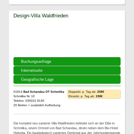
Design-Villa Waldfrieden
Buchungsanfrage
Internetseite
Geografische Lage
01814
Bad Schandau OT Schmilka
Doppelzi. p. Tag ab:
258€
Schmilka Nr. 10
Einzelzi. p. Tag ab:
198€
Telefon: 035022 9130
20 Betten + zusätzlich Aufbettung
Die komplett neu sanierte Villa Waldfrieden befindet sich an der Elbe in
Schmilka, einem Ortsteil von Bad Schandau, direkt neben dem Bio-Hotel
Helvetia. Ein baubiologisch saniertes Denkmal aus der Jahrhundertwende