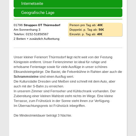
Internetseite
Geografische Lage
01796
Struppen OT Thürmsdorf
Person pro Tag ab:
40€
Am Sonnenhang 3
Doppelzi. p. Tag ab:
50€
Telefon: 0152-51856567
Einzelzi. p. Tag ab:
40€
2 Betten + zusätzlich Aufbettung
Unser kleiner Ferienort Thürmsdorf liegt nicht weit von der Festung
Königstein entfernt. Unser Ferienzimmer ist ideal für ruhige und
erholsame Ferientage sowie für viele Ausflüge in unser schönes
Elbsandsteingebirge. Die Bastei, die Felsenbühne in Rahten aber auch die
Schrammsteine
sind einen Ausflug wert.
Die Kulturstädte Dresden und Meißen sind schnell mit dem Auto, aber
auch mit der S-Bahn zu erreichen.
In unserem Zimmer sind Fernseher und Kühlschrank vorhanden. Der
Zubereitung einer kleinen Mahlzeit steht nichts im Wege. Eine kleine
Terrasse, zum Frühstück in der Sonne steht ihnen zur Verfügung.
Im Übernachtungspreis ist Frühstück inbegriffen.
Die Mindestmietdauer beträgt 3 Nächte.