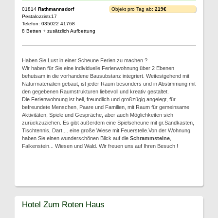
01814
Rathmannsdorf
Objekt pro Tag ab:
219€
Pestalozzistr.17
Telefon: 035022 41768
8 Betten + zusätzlich Aufbettung
Haben Sie Lust in einer Scheune Ferien zu machen ?
Wir haben für Sie eine individuelle Ferienwohnung über 2 Ebenen
behutsam in die vorhandene Bausubstanz integriert. Weitestgehend mit
Naturmaterialien gebaut, ist jeder Raum besonders und in Abstimmung mit
den gegebenen Raumstrukturen liebevoll und kreativ gestaltet.
Die Ferienwohnung ist hell, freundlich und großzügig angelegt, für
befreundete Menschen, Paare und Familien, mit Raum für gemeinsame
Aktivitäten, Spiele und Gespräche, aber auch Möglichkeiten sich
zurückzuziehen. Es gibt außerdem eine Spielscheune mit gr.Sandkasten,
Tischtennis, Dart,... eine große Wiese mit Feuerstelle.Von der Wohnung
haben Sie einen wunderschönen Blick auf die
Schrammsteine
,
Falkenstein... Wiesen und Wald. Wir freuen uns auf Ihren Besuch !
Hotel Zum Roten Haus