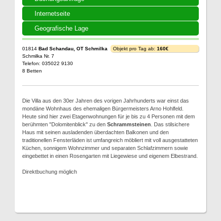
Internetseite
Geografische Lage
01814
Bad Schandau, OT Schmilka
Objekt pro Tag ab:
160€
Schmilka Nr. 7
Telefon: 035022 9130
8 Betten
Die Villa aus den 30er Jahren des vorigen Jahrhunderts war einst das
mondäne Wohnhaus des ehemaligen Bürgermeisters Arno Hohlfeld.
Heute sind hier zwei Etagenwohnungen für je bis zu 4 Personen mit dem
berühmten "Dolomitenblick" zu den
Schrammsteinen
. Das stilsichere
Haus mit seinen ausladenden überdachten Balkonen und den
traditionellen Fensterläden ist umfangreich möbliert mit voll ausgestatteten
Küchen, sonnigem Wohnzimmer und separaten Schlafzimmern sowie
eingebettet in einen Rosengarten mit Liegewiese und eigenem Elbestrand.
Direktbuchung möglich