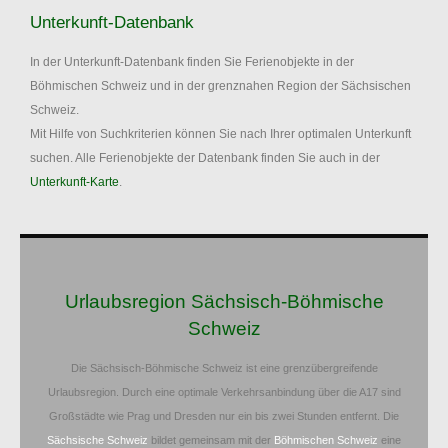
Unterkunft-Datenbank
In der Unterkunft-Datenbank finden Sie Ferienobjekte in der
Böhmischen Schweiz und in der grenznahen Region der Sächsischen
Schweiz.
Mit Hilfe von Suchkriterien können Sie nach Ihrer optimalen Unterkunft
suchen. Alle Ferienobjekte der Datenbank finden Sie auch in der
Unterkunft-Karte
.
Urlaubsregion Sächsisch-Böhmische
Schweiz
Die Sächsisch-Böhmische Schweiz ist eine grenzübergreifende
Urlaubsregion. Durch eine optimale Verkehrsanbindung über die A17 sind
Großstädte wie Prag und Dresden nur ein bis zwei Stunden entfernt. Die
Sächsische Schweiz
bildet gemeinsam mit der
Böhmischen Schweiz
eine