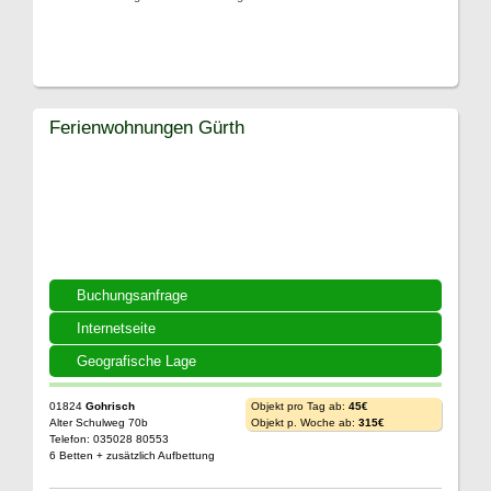
Ferienwohnungen Gürth
Buchungsanfrage
Internetseite
Geografische Lage
01824
Gohrisch
Objekt pro Tag ab:
45€
Alter Schulweg 70b
Objekt p. Woche ab:
315€
Telefon: 035028 80553
6 Betten + zusätzlich Aufbettung