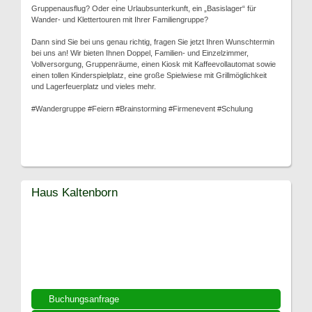
Gruppenausflug? Oder eine Urlaubsunterkunft, ein „Basislager“ für
Wander- und Klettertouren mit Ihrer Familiengruppe?
Dann sind Sie bei uns genau richtig, fragen Sie jetzt Ihren Wunschtermin
bei uns an! Wir bieten Ihnen Doppel, Familien- und Einzelzimmer,
Vollversorgung, Gruppenräume, einen Kiosk mit Kaffeevollautomat sowie
einen tollen Kinderspielplatz, eine große Spielwiese mit Grillmöglichkeit
und Lagerfeuerplatz und vieles mehr.
#Wandergruppe #Feiern #Brainstorming #Firmenevent #Schulung
Haus Kaltenborn
Buchungsanfrage