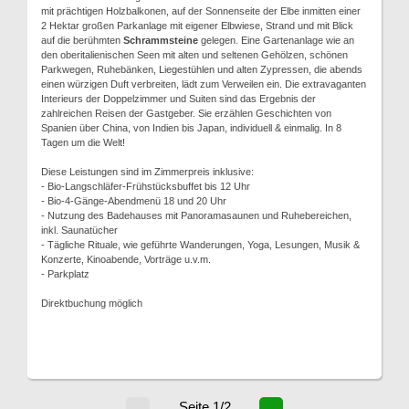
mit prächtigen Holzbalkonen, auf der Sonnenseite der Elbe inmitten einer
2 Hektar großen Parkanlage mit eigener Elbwiese, Strand und mit Blick
auf die berühmten
Schrammsteine
gelegen. Eine Gartenanlage wie an
den oberitalienischen Seen mit alten und seltenen Gehölzen, schönen
Parkwegen, Ruhebänken, Liegestühlen und alten Zypressen, die abends
einen würzigen Duft verbreiten, lädt zum Verweilen ein. Die extravaganten
Interieurs der Doppelzimmer und Suiten sind das Ergebnis der
zahlreichen Reisen der Gastgeber. Sie erzählen Geschichten von
Spanien über China, von Indien bis Japan, individuell & einmalig. In 8
Tagen um die Welt!
Diese Leistungen sind im Zimmerpreis inklusive:
- Bio-Langschläfer-Frühstücksbuffet bis 12 Uhr
- Bio-4-Gänge-Abendmenü 18 und 20 Uhr
- Nutzung des Badehauses mit Panoramasaunen und Ruhebereichen,
inkl. Saunatücher
- Tägliche Rituale, wie geführte Wanderungen, Yoga, Lesungen, Musik &
Konzerte, Kinoabende, Vorträge u.v.m.
- Parkplatz
Direktbuchung möglich
Seite 1/2