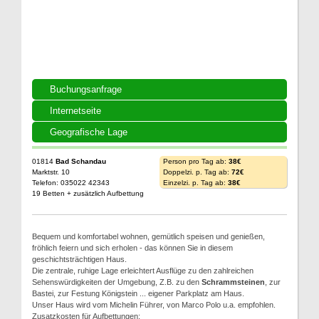
Buchungsanfrage
Internetseite
Geografische Lage
01814
Bad Schandau
Person pro Tag ab:
38€
Marktstr. 10
Doppelzi. p. Tag ab:
72€
Telefon: 035022 42343
Einzelzi. p. Tag ab:
38€
19 Betten + zusätzlich Aufbettung
Bequem und komfortabel wohnen, gemütlich speisen und genießen,
fröhlich feiern und sich erholen - das können Sie in diesem
geschichtsträchtigen Haus.
Die zentrale, ruhige Lage erleichtert Ausflüge zu den zahlreichen
Sehenswürdigkeiten der Umgebung, Z.B. zu den
Schrammsteinen
, zur
Bastei, zur Festung Königstein ... eigener Parkplatz am Haus.
Unser Haus wird vom Michelin Führer, von Marco Polo u.a. empfohlen.
Zusatzkosten für Aufbettungen: