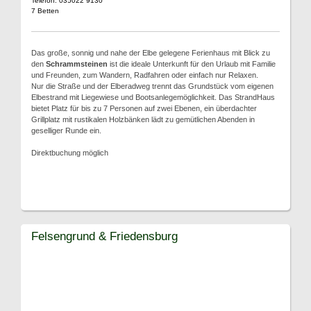
Telefon: 035022 9130
7 Betten
Das große, sonnig und nahe der Elbe gelegene Ferienhaus mit Blick zu
den
Schrammsteinen
ist die ideale Unterkunft für den Urlaub mit Familie
und Freunden, zum Wandern, Radfahren oder einfach nur Relaxen.
Nur die Straße und der Elberadweg trennt das Grundstück vom eigenen
Elbestrand mit Liegewiese und Bootsanlegemöglichkeit. Das StrandHaus
bietet Platz für bis zu 7 Personen auf zwei Ebenen, ein überdachter
Grillplatz mit rustikalen Holzbänken lädt zu gemütlichen Abenden in
geselliger Runde ein.
Direktbuchung möglich
Felsengrund & Friedensburg