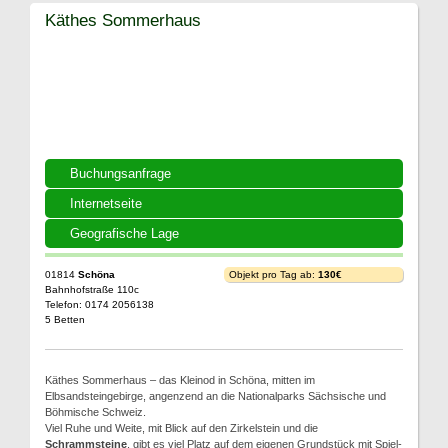
Käthes Sommerhaus
Buchungsanfrage
Internetseite
Geografische Lage
01814
Schöna
Objekt pro Tag ab:
130€
Bahnhofstraße 110c
Telefon: 0174 2056138
5 Betten
Käthes Sommerhaus – das Kleinod in Schöna, mitten im
Elbsandsteingebirge, angenzend an die Nationalparks Sächsische und
Böhmische Schweiz.
Viel Ruhe und Weite, mit Blick auf den Zirkelstein und die
Schrammsteine
, gibt es viel Platz auf dem eigenen Grundstück mit Spiel-