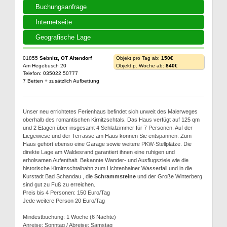
Buchungsanfrage
Internetseite
Geografische Lage
01855
Sebnitz, OT Altendorf
Objekt pro Tag ab:
150€
Am Hegebusch 20
Objekt p. Woche ab:
840€
Telefon: 035022 50777
7 Betten + zusätzlich Aufbettung
Unser neu errichtetes Ferienhaus befindet sich unweit des Malerweges
oberhalb des romantischen Kirnitzschtals. Das Haus verfügt auf 125 qm
und 2 Etagen über insgesamt 4 Schlafzimmer für 7 Personen. Auf der
Liegewiese und der Terrasse am Haus können Sie entspannen. Zum
Haus gehört ebenso eine Garage sowie weitere PKW-Stellplätze. Die
direkte Lage am Waldesrand garantiert ihnen eine ruhigen und
erholsamen Aufenthalt. Bekannte Wander- und Ausflugsziele wie die
historische Kirnitzschtalbahn zum Lichtenhainer Wasserfall und in die
Kurstadt Bad Schandau , die
Schrammsteine
und der Große Winterberg
sind gut zu Fuß zu erreichen.
Preis bis 4 Personen: 150 Euro/Tag
Jede weitere Person 20 Euro/Tag
Mindestbuchung: 1 Woche (6 Nächte)
Anreise: Sonntag / Abreise: Samstag