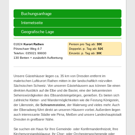
Buchungsanfrage
Internetseite
Geografische Lage
01824
Kurort Rathen
Person pro Tag ab:
30€
Pötzschaer Weg 4-7
Doppelzi. p. Tag ab:
52€
Telefon: 035021 99930
Einzelzi. p. Tag ab:
30€
130 Betten + zusätzlich Aufbettung
Unsere Gästehäuser liegen ca. 35 km von Dresden entfernt im
malerischen Luftkurort Rathen mitten in der landschaftlich reizvollen
Sächsischen Schweiz. Von unseren Gästehäusern aus können Sie einen
direkten Ausblick auf die Elbe und die Bastei, eine der bekanntesten
Sehenswürdigkeiten des Elbsandsteingebirges, genießen. Es bieten sich
zahlreiche Kletter- und Wandermöglichkeiten wie die Festung Königstein,
der Lilienstein, die
Schrammsteine
, der Malerweg und vieles mehr. Auch
der Elberadweg führt direkt an unseren Häusern vorbei. Außerdem liegen
auch interessante Städte wie Pirna, Meißen und unsere Landeshauptstadt
Dresden in greifbarer Nähe.
Sie suchen ein Haus für Ihre Gemeinde- oder Konfirmandenfreizeit, Ihre
Kirchenvorstandsklausur, Ihr Chor- oder Orchesterwochenende oder