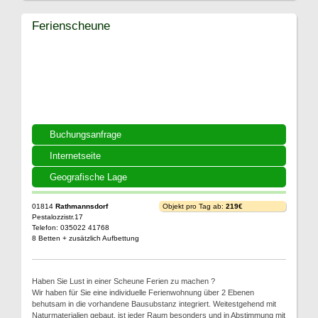
Ferienscheune
Buchungsanfrage
Internetseite
Geografische Lage
01814
Rathmannsdorf
Objekt pro Tag ab:
219€
Pestalozzistr.17
Telefon: 035022 41768
8 Betten + zusätzlich Aufbettung
Haben Sie Lust in einer Scheune Ferien zu machen ?
Wir haben für Sie eine individuelle Ferienwohnung über 2 Ebenen
behutsam in die vorhandene Bausubstanz integriert. Weitestgehend mit
Naturmaterialien gebaut, ist jeder Raum besonders und in Abstimmung mit