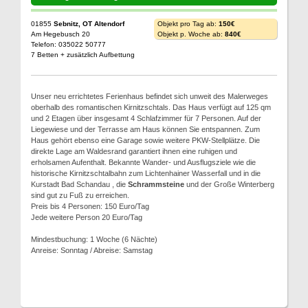
01855
Sebnitz, OT Altendorf
Objekt pro Tag ab:
150€
Am Hegebusch 20
Objekt p. Woche ab:
840€
Telefon: 035022 50777
7 Betten + zusätzlich Aufbettung
Unser neu errichtetes Ferienhaus befindet sich unweit des Malerweges
oberhalb des romantischen Kirnitzschtals. Das Haus verfügt auf 125 qm
und 2 Etagen über insgesamt 4 Schlafzimmer für 7 Personen. Auf der
Liegewiese und der Terrasse am Haus können Sie entspannen. Zum
Haus gehört ebenso eine Garage sowie weitere PKW-Stellplätze. Die
direkte Lage am Waldesrand garantiert ihnen eine ruhigen und
erholsamen Aufenthalt. Bekannte Wander- und Ausflugsziele wie die
historische Kirnitzschtalbahn zum Lichtenhainer Wasserfall und in die
Kurstadt Bad Schandau , die
Schrammsteine
und der Große Winterberg
sind gut zu Fuß zu erreichen.
Preis bis 4 Personen: 150 Euro/Tag
Jede weitere Person 20 Euro/Tag
Mindestbuchung: 1 Woche (6 Nächte)
Anreise: Sonntag / Abreise: Samstag