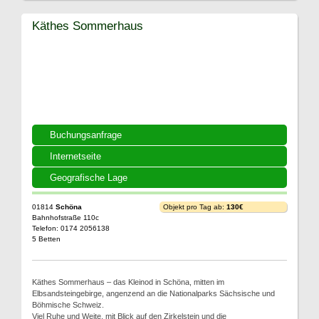
Käthes Sommerhaus
Buchungsanfrage
Internetseite
Geografische Lage
01814
Schöna
Objekt pro Tag ab:
130€
Bahnhofstraße 110c
Telefon: 0174 2056138
5 Betten
Käthes Sommerhaus – das Kleinod in Schöna, mitten im
Elbsandsteingebirge, angenzend an die Nationalparks Sächsische und
Böhmische Schweiz.
Viel Ruhe und Weite, mit Blick auf den Zirkelstein und die