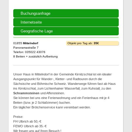
Buchungsanfrage
Internetseite
Geografische Lage
01855
Mittelndorf
Objekt pro Tag ab:
35€
Panoramastraße 7
Telefon: 035022 43076
8 Betten + zusätzlich Aufbettung
Unser Haus in Mittelndorf in der Gemeinde Kirnitzschtal ist ein idealer
Ausgangspunkt für Wander-, Kletter- und Radtouren durch die
Sächsische und Böhmische Schweiz. Wanderwege führen fast ab Haus
ins Kirnitzschtal, zum Lichtenhainer Wasserfall, zum Kuhstall, zu den
Schrammsteinen
und Affensteinen.
Sie können bei uns eine Ferienwohnung und ein Ferienhaus mit je 4
Betten (bzw. je 2 Schlafzimmer) buchen.
Ein täglicher Brötchenservice kann vereinbart werden.
Preise:
FH Ulbrich ab 50,-€
FEWO Ulbrich ab 35.-€
Wir freuen uns auf Ihren Besuch !