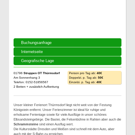
Buchungsanfrage
Internetseite
Geografische Lage
01796
Struppen OT Thürmsdorf
Person pro Tag ab:
40€
Am Sonnenhang 3
Doppelzi. p. Tag ab:
50€
Telefon: 0152-51856567
Einzelzi. p. Tag ab:
40€
2 Betten + zusätzlich Aufbettung
Unser kleiner Ferienort Thürmsdorf liegt nicht weit von der Festung
Königstein entfernt. Unser Ferienzimmer ist ideal für ruhige und
erholsame Ferientage sowie für viele Ausflüge in unser schönes
Elbsandsteingebirge. Die Bastei, die Felsenbühne in Rahten aber auch die
Schrammsteine
sind einen Ausflug wert.
Die Kulturstädte Dresden und Meißen sind schnell mit dem Auto, aber
auch mit der S-Bahn zu erreichen.