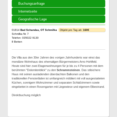
Buchungsanfrage
Internetseite
Geografische Lage
01814
Bad Schandau, OT Schmilka
Objekt pro Tag ab:
160€
Schmilka Nr. 7
Telefon: 035022 9130
8 Betten
Die Villa aus den 30er Jahren des vorigen Jahrhunderts war einst das
mondäne Wohnhaus des ehemaligen Bürgermeisters Arno Hohlfeld.
Heute sind hier zwei Etagenwohnungen für je bis zu 4 Personen mit dem
berühmten "Dolomitenblick" zu den
Schrammsteinen
. Das stilsichere
Haus mit seinen ausladenden überdachten Balkonen und den
traditionellen Fensterläden ist umfangreich möbliert mit voll ausgestatteten
Küchen, sonnigem Wohnzimmer und separaten Schlafzimmern sowie
eingebettet in einen Rosengarten mit Liegewiese und eigenem Elbestrand.
Direktbuchung möglich