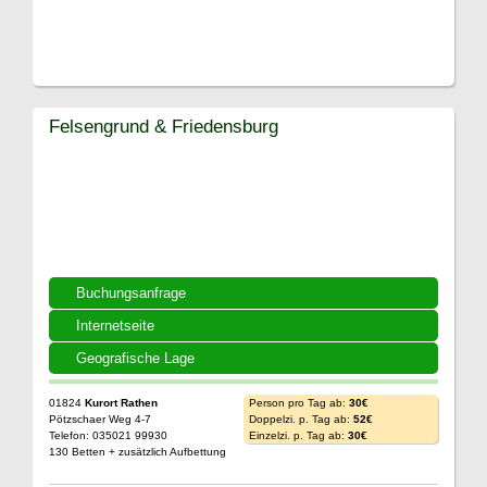
Felsengrund & Friedensburg
Buchungsanfrage
Internetseite
Geografische Lage
01824
Kurort Rathen
Person pro Tag ab:
30€
Pötzschaer Weg 4-7
Doppelzi. p. Tag ab:
52€
Telefon: 035021 99930
Einzelzi. p. Tag ab:
30€
130 Betten + zusätzlich Aufbettung