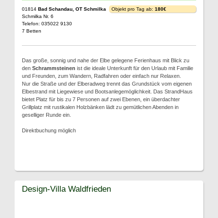
01814
Bad Schandau, OT Schmilka
Objekt pro Tag ab:
180€
Schmilka Nr. 6
Telefon: 035022 9130
7 Betten
Das große, sonnig und nahe der Elbe gelegene Ferienhaus mit Blick zu
den
Schrammsteinen
ist die ideale Unterkunft für den Urlaub mit Familie
und Freunden, zum Wandern, Radfahren oder einfach nur Relaxen.
Nur die Straße und der Elberadweg trennt das Grundstück vom eigenen
Elbestrand mit Liegewiese und Bootsanlegemöglichkeit. Das StrandHaus
bietet Platz für bis zu 7 Personen auf zwei Ebenen, ein überdachter
Grillplatz mit rustikalen Holzbänken lädt zu gemütlichen Abenden in
geselliger Runde ein.
Direktbuchung möglich
Design-Villa Waldfrieden