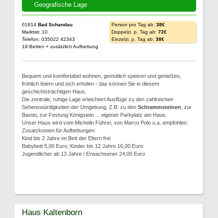
Geografische Lage
01814
Bad Schandau
Person pro Tag ab:
38€
Marktstr. 10
Doppelzi. p. Tag ab:
72€
Telefon: 035022 42343
Einzelzi. p. Tag ab:
38€
19 Betten + zusätzlich Aufbettung
Bequem und komfortabel wohnen, gemütlich speisen und genießen,
fröhlich feiern und sich erholen - das können Sie in diesem
geschichtsträchtigen Haus.
Die zentrale, ruhige Lage erleichtert Ausflüge zu den zahlreichen
Sehenswürdigkeiten der Umgebung, Z.B. zu den
Schrammsteinen
, zur
Bastei, zur Festung Königstein ... eigener Parkplatz am Haus.
Unser Haus wird vom Michelin Führer, von Marco Polo u.a. empfohlen.
Zusatzkosten für Aufbettungen:
Kind bis 2 Jahre im Bett der Eltern frei
Babybett 5,00 Euro; Kinder bis 12 Jahre 16,00 Euro
Jugendlicher ab 13 Jahre / Erwachsener 24,00 Euro
Haus Kaltenborn