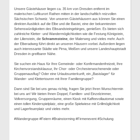
Unsere Gästehäuser liegen ca. 35 km von Dresden entfernt im
malerischen Luftkurort Rathen mitten in der landschaftlich reizvollen
Sächsischen Schweiz. Von unseren Gästehäusern aus können Sie einen
direkten Ausblick auf die Elbe und die Bastei, eine der bekanntesten
Sehenswürdigkeiten des Elbsandsteingebirges, genießen. Es bieten sich
zahlreiche Kletter- und Wandermöglichkeiten wie die Festung Königstein,
der Lilienstein, die
Schrammsteine
, der Malerweg und vieles mehr. Auch
der Elberadweg führt direkt an unseren Häusern vorbei. Außerdem liegen
auch interessante Städte wie Pirna, Meißen und unsere Landeshauptstadt
Dresden in greifbarer Nähe.
Sie suchen ein Haus für Ihre Gemeinde- oder Konfirmandenfreizeit, Ihre
Kirchenvorstandsklausur, Ihr Chor- oder Orchesterwochenende oder
Gruppenausflug? Oder eine Urlaubsunterkunft, ein „Basislager“ für
Wander- und Klettertouren mit Ihrer Familiengruppe?
Dann sind Sie bei uns genau richtig, fragen Sie jetzt Ihren Wunschtermin
bei uns an! Wir bieten Ihnen Doppel, Familien- und Einzelzimmer,
Vollversorgung, Gruppenräume, einen Kiosk mit Kaffeevollautomat sowie
einen tollen Kinderspielplatz, eine große Spielwiese mit Grillmöglichkeit
und Lagerfeuerplatz und vieles mehr.
#Wandergruppe #Feiern #Brainstorming #Firmenevent #Schulung