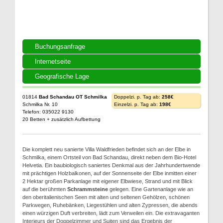
Buchungsanfrage
Internetseite
Geografische Lage
01814
Bad Schandau OT Schmilka
Doppelzi. p. Tag ab:
258€
Schmilka Nr. 10
Einzelzi. p. Tag ab:
198€
Telefon: 035022 9130
20 Betten + zusätzlich Aufbettung
Die komplett neu sanierte Villa Waldfrieden befindet sich an der Elbe in
Schmilka, einem Ortsteil von Bad Schandau, direkt neben dem Bio-Hotel
Helvetia. Ein baubiologisch saniertes Denkmal aus der Jahrhundertwende
mit prächtigen Holzbalkonen, auf der Sonnenseite der Elbe inmitten einer
2 Hektar großen Parkanlage mit eigener Elbwiese, Strand und mit Blick
auf die berühmten
Schrammsteine
gelegen. Eine Gartenanlage wie an
den oberitalienischen Seen mit alten und seltenen Gehölzen, schönen
Parkwegen, Ruhebänken, Liegestühlen und alten Zypressen, die abends
einen würzigen Duft verbreiten, lädt zum Verweilen ein. Die extravaganten
Interieurs der Doppelzimmer und Suiten sind das Ergebnis der