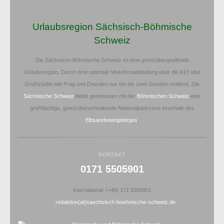
Urlaubsregion Sächsisch-Böhmische
Schweiz
Die Sächsisch-Böhmische Schweiz ist eine grenzübergreifende
Urlaubsregion. Durch eine optimale Verkehrsanbindung über die A17 sind
Großstädte wie Prag und Dresden nur ein bis zwei Stunden entfernt. Die
Sächsische Schweiz
bildet gemeinsam mit der
Böhmischen Schweiz
eine
großflächige, grenzüberschreitende Nationalparkzone innerhalb des
Elbsandsteingebirges
.
KONTAKT
0171 5505901
International: (+49) 171 5505901
redaktion(at)saechsisch-boehmische-schweiz.de