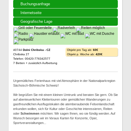
Buchungsanfrage
Internetseite
Geografische Lage
40744
Dolni Chribska - CZ
Objekt pro Tag ab:
60€
Chribska 27
Objekt p. Woche ab:
420€
Telefon: 00420-776342577
7 Betten + zusätzlich Aufbettung
Urgemütliches Ferienhaus mit viel Atmosphäre in der Nationalparkregion
Sächsisch-Böhmische Schweiz!
Wir begrüßen Sie mit einem kleinen Umtrunk und beraten Sie gern. Ob Sie
auf abenteuerlichen Klettertouren oder gemütlichen Wanderungen zu
gastfreundlichen Ausflugslokalen die atemberaubende Felsenlandschaft
erkunden wollen, sich für Kultur oder Geschichte interessieren, Reiten
oder
Schwimmen
möchten: Wir sagen Ihnen, wo sie fündig werden. Auf
Wunsch besorgen wir im Voraus Karten für Konzerte, Oper,
Sportveranstaltungen...