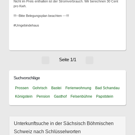
Nicht im Preis enthalten ist der Stromverbrauch. Wir berechnen 30 Cent
pro Kwh.
!!!--Bitte Belegungsplan beachten ---!!!
#Umgebindehaus
Seite 1/1
Suchvorschläge
Prossen
Gohrisch
Bastei
Ferienwohnung
Bad Schandau
Königstein
Pension
Gasthof
Felsenbühne
Papststein
Unterkunftsuche in der Sächsisch Böhmischen
Schweiz nach Schlüsselworten