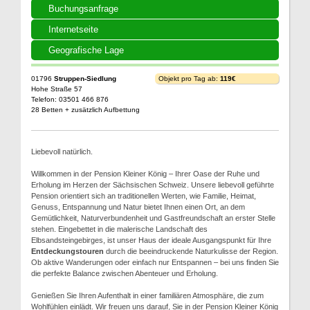
Buchungsanfrage
Internetseite
Geografische Lage
01796
Struppen-Siedlung
Objekt pro Tag ab:
119€
Hohe Straße 57
Telefon: 03501 466 876
28 Betten + zusätzlich Aufbettung
Liebevoll natürlich.
Willkommen in der Pension Kleiner König – Ihrer Oase der Ruhe und
Erholung im Herzen der Sächsischen Schweiz. Unsere liebevoll geführte
Pension orientiert sich an traditionellen Werten, wie Familie, Heimat,
Genuss, Entspannung und Natur bietet Ihnen einen Ort, an dem
Gemütlichkeit, Naturverbundenheit und Gastfreundschaft an erster Stelle
stehen. Eingebettet in die malerische Landschaft des
Elbsandsteingebirges, ist unser Haus der ideale Ausgangspunkt für Ihre
Entdeckungstouren
durch die beeindruckende Naturkulisse der Region.
Ob aktive Wanderungen oder einfach nur Entspannen – bei uns finden Sie
die perfekte Balance zwischen Abenteuer und Erholung.
Genießen Sie Ihren Aufenthalt in einer familiären Atmosphäre, die zum
Wohlfühlen einlädt. Wir freuen uns darauf, Sie in der Pension Kleiner König