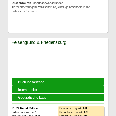
Stiegentouren
, Mehrtageswanderungen,
Tierbeobachtungen/Rothirschbrunft, Ausflüge besonders in die
Böhmische Schweiz.
Felsengrund & Friedensburg
Buchungsanfrage
Internetseite
Geografische Lage
01824
Kurort Rathen
Person pro Tag ab:
30€
Pötzschaer Weg 4-7
Doppelzi. p. Tag ab:
52€
Telefon: 035021 99930
Einzelzi. p. Tag ab:
30€