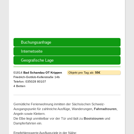
Buchungsanfrage
Internetseite
Geografische Lage
01814
Bad Schandau OT Krippen
Objekt pro Tag ab:
55€
Friedrich-Gottlob-Kellerstraße 14b
Telefon: 035028 80107
4 Betten
Gemütliche Ferienwohnung inmitten der Sächsischen Schweiz-
Ausgangspunkt für zahlreiche Ausflüge, Wanderungen,
Fahrradtouren
,
Angeln sowie Klettern.
Die Elbe liegt unmittelbar vor der Tür und lädt zu
Bootstouren
und
Dampferfahrten ein.
Empfehlenswerte Ausflugsziele in der Nähe: