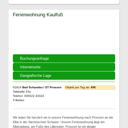
Ferienwohnung Kaulfuß
Buchungsanfrage
Internetseite
Geografische Lage
01814
Bad Schandau / ST Prossen
Objekt pro Tag ab:
60€
Talstraße 15a
Telefon: 035022 43324
3 Betten
Wir laden Sie herzlich ein in unsere Ferienwohnung nach Prossen an der
Elbe in der Sächsischen Schweiz. Unsere Ferienwohnung liegt am
Elberadweg, am Fuße des Lilienstein. Prossen ist ein idealer