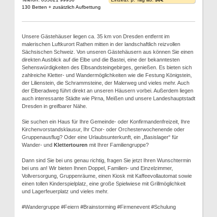
130 Betten + zusätzlich Aufbettung
Unsere Gästehäuser liegen ca. 35 km von Dresden entfernt im
malerischen Luftkurort Rathen mitten in der landschaftlich reizvollen
Sächsischen Schweiz. Von unseren Gästehäusern aus können Sie einen
direkten Ausblick auf die Elbe und die Bastei, eine der bekanntesten
Sehenswürdigkeiten des Elbsandsteingebirges, genießen. Es bieten sich
zahlreiche Kletter- und Wandermöglichkeiten wie die Festung Königstein,
der Lilienstein, die Schrammsteine, der Malerweg und vieles mehr. Auch
der Elberadweg führt direkt an unseren Häusern vorbei. Außerdem liegen
auch interessante Städte wie Pirna, Meißen und unsere Landeshauptstadt
Dresden in greifbarer Nähe.
Sie suchen ein Haus für Ihre Gemeinde- oder Konfirmandenfreizeit, Ihre
Kirchenvorstandsklausur, Ihr Chor- oder Orchesterwochenende oder
Gruppenausflug? Oder eine Urlaubsunterkunft, ein „Basislager“ für
Wander- und
Klettertouren
mit Ihrer Familiengruppe?
Dann sind Sie bei uns genau richtig, fragen Sie jetzt Ihren Wunschtermin
bei uns an! Wir bieten Ihnen Doppel, Familien- und Einzelzimmer,
Vollversorgung, Gruppenräume, einen Kiosk mit Kaffeevollautomat sowie
einen tollen Kinderspielplatz, eine große Spielwiese mit Grillmöglichkeit
und Lagerfeuerplatz und vieles mehr.
#Wandergruppe #Feiern #Brainstorming #Firmenevent #Schulung