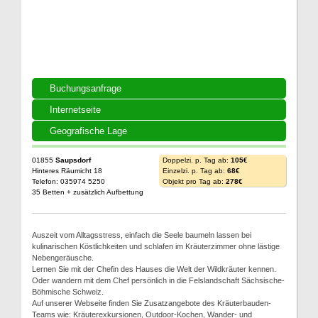
Buchungsanfrage
Internetseite
Geografische Lage
01855
Saupsdorf
Doppelzi. p. Tag ab:
105€
Hinteres Räumicht 18
Einzelzi. p. Tag ab:
68€
Telefon: 035974 5250
Objekt pro Tag ab:
278€
35 Betten + zusätzlich Aufbettung
Auszeit vom Alltagsstress, einfach die Seele baumeln lassen bei
kulinarischen Köstlichkeiten und schlafen im Kräuterzimmer ohne lästige
Nebengeräusche.
Lernen Sie mit der Chefin des Hauses die Welt der Wildkräuter kennen.
Oder wandern mit dem Chef persönlich in die Felslandschaft Sächsische-
Böhmische Schweiz.
Auf unserer Webseite finden Sie Zusatzangebote des Kräuterbauden-
Teams wie: Kräuterexkursionen, Outdoor-Kochen, Wander- und