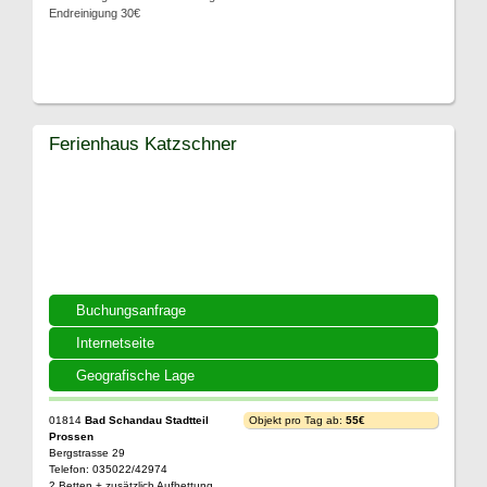
Endreinigung 30€
Ferienhaus Katzschner
Buchungsanfrage
Internetseite
Geografische Lage
01814
Bad Schandau Stadtteil
Objekt pro Tag ab:
55€
Prossen
Bergstrasse 29
Telefon: 035022/42974
2 Betten + zusätzlich Aufbettung