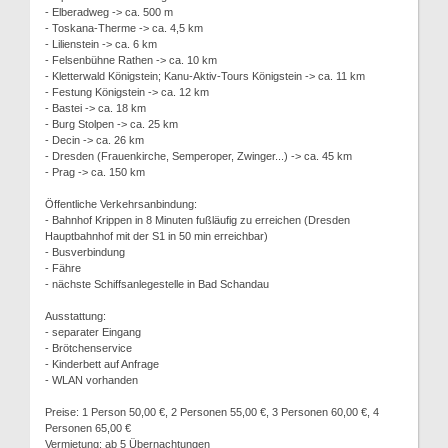
- Elberadweg -> ca. 500 m
- Toskana-Therme -> ca. 4,5 km
- Lilienstein -> ca. 6 km
- Felsenbühne Rathen -> ca. 10 km
- Kletterwald Königstein; Kanu-Aktiv-Tours Königstein -> ca. 11 km
- Festung Königstein -> ca. 12 km
- Bastei -> ca. 18 km
- Burg Stolpen -> ca. 25 km
- Decin -> ca. 26 km
- Dresden (Frauenkirche, Semperoper, Zwinger...) -> ca. 45 km
- Prag -> ca. 150 km
Öffentliche Verkehrsanbindung:
- Bahnhof Krippen in 8 Minuten fußläufig zu erreichen (Dresden
Hauptbahnhof mit der S1 in 50 min erreichbar)
- Busverbindung
- Fähre
- nächste Schiffsanlegestelle in Bad Schandau
Ausstattung:
- separater Eingang
- Brötchenservice
- Kinderbett auf Anfrage
- WLAN vorhanden
Preise: 1 Person 50,00 €, 2 Personen 55,00 €, 3 Personen 60,00 €, 4
Personen 65,00 €
Vermietung: ab 5 Übernachtungen