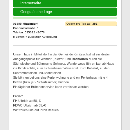
Internetseite
Geografische Lage
01855
Mittelndorf
Objekt pro Tag ab:
35€
Panoramastraße 7
Telefon: 035022 43076
8 Betten + zusätzlich Aufbettung
Unser Haus in Mittelndorf in der Gemeinde Kirnitzschtal ist ein idealer
Ausgangspunkt für Wander-, Kletter- und
Radtouren
durch die
Sächsische und Böhmische Schweiz. Wanderwege führen fast ab Haus
ins Kirnitzschtal, zum Lichtenhainer Wasserfall, zum Kuhstall, zu den
Schrammsteinen und Affensteinen.
Sie können bei uns eine Ferienwohnung und ein Ferienhaus mit je 4
Betten (bzw. je 2 Schlafzimmer) buchen.
Ein täglicher Brötchenservice kann vereinbart werden.
Preise:
FH Ulbrich ab 50,-€
FEWO Ulbrich ab 35.-€
Wir freuen uns auf Ihren Besuch !