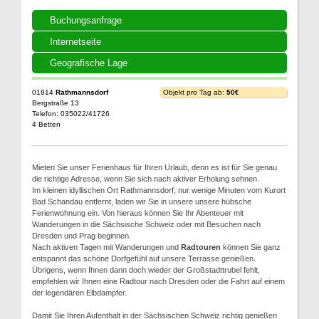
Buchungsanfrage
Internetseite
Geografische Lage
01814
Rathmannsdorf
Objekt pro Tag ab:
50€
Bergstraße 13
Telefon: 035022/41726
4 Betten
Mieten Sie unser Ferienhaus für Ihren Urlaub, denn es ist für Sie genau
die richtige Adresse, wenn Sie sich nach aktiver Erholung sehnen.
Im kleinen idyllischen Ort Rathmannsdorf, nur wenige Minuten vom Kurort
Bad Schandau entfernt, laden wir Sie in unsere unsere hübsche
Ferienwohnung ein. Von hieraus können Sie Ihr Abenteuer mit
Wanderungen in die Sächsische Schweiz oder mit Besuchen nach
Dresden und Prag beginnen.
Nach aktiven Tagen mit Wanderungen und
Radtouren
können Sie ganz
entspannt das schöne Dorfgefühl auf unsere Terrasse genießen.
Übrigens, wenn Ihnen dann doch wieder der Großstadttrubel fehlt,
empfehlen wir Ihnen eine Radtour nach Dresden oder die Fahrt auf einem
der legendären Elbdampfer.
Damit Sie Ihren Aufenthalt in der Sächsischen Schweiz richtig genießen