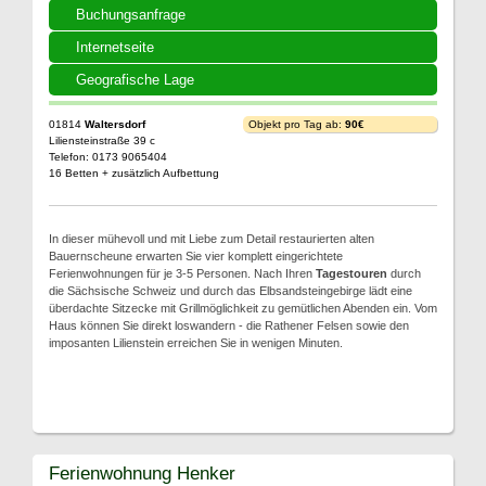
Buchungsanfrage
Internetseite
Geografische Lage
01814
Waltersdorf
Objekt pro Tag ab:
90€
Liliensteinstraße 39 c
Telefon: 0173 9065404
16 Betten + zusätzlich Aufbettung
In dieser mühevoll und mit Liebe zum Detail restaurierten alten
Bauernscheune erwarten Sie vier komplett eingerichtete
Ferienwohnungen für je 3-5 Personen. Nach Ihren
Tagestouren
durch
die Sächsische Schweiz und durch das Elbsandsteingebirge lädt eine
überdachte Sitzecke mit Grillmöglichkeit zu gemütlichen Abenden ein. Vom
Haus können Sie direkt loswandern - die Rathener Felsen sowie den
imposanten Lilienstein erreichen Sie in wenigen Minuten.
Ferienwohnung Henker