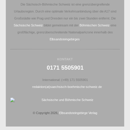
Die Sächsisch-Böhmische Schweiz ist eine grenzübergreifende
Urlaubsregion. Durch eine optimale Verkehrsanbindung über die A17 sind
Großstädte wie Prag und Dresden nur ein bis zwei Stunden entfernt. Die
Sächsische Schweiz
bildet gemeinsam mit der
Böhmischen Schweiz
eine
großflächige, grenzüberschreitende Nationalparkzone innerhalb des
Elbsandsteingebirges
.
KONTAKT
0171 5505901
International: (+49) 171 5505901
redaktion(at)saechsisch-boehmische-schweiz.de
© Copyright 2026,
Elbsandsteingebirge Verlag