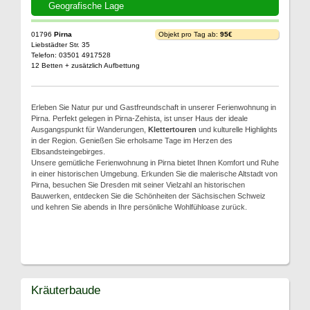
Geografische Lage
01796
Pirna
Objekt pro Tag ab:
95€
Liebstädter Str. 35
Telefon: 03501 4917528
12 Betten + zusätzlich Aufbettung
Erleben Sie Natur pur und Gastfreundschaft in unserer Ferienwohnung in
Pirna. Perfekt gelegen in Pirna-Zehista, ist unser Haus der ideale
Ausgangspunkt für Wanderungen,
Klettertouren
und kulturelle Highlights
in der Region. Genießen Sie erholsame Tage im Herzen des
Elbsandsteingebirges.
Unsere gemütliche Ferienwohnung in Pirna bietet Ihnen Komfort und Ruhe
in einer historischen Umgebung. Erkunden Sie die malerische Altstadt von
Pirna, besuchen Sie Dresden mit seiner Vielzahl an historischen
Bauwerken, entdecken Sie die Schönheiten der Sächsischen Schweiz
und kehren Sie abends in Ihre persönliche Wohlfühloase zurück.
Kräuterbaude