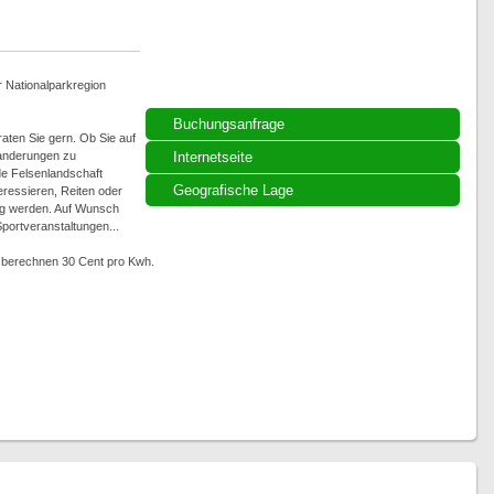
r Nationalparkregion
Buchungsanfrage
aten Sie gern. Ob Sie auf
anderungen zu
Internetseite
de Felsenlandschaft
Geografische Lage
eressieren, Reiten oder
ig werden. Auf Wunsch
portveranstaltungen...
ir berechnen 30 Cent pro Kwh.