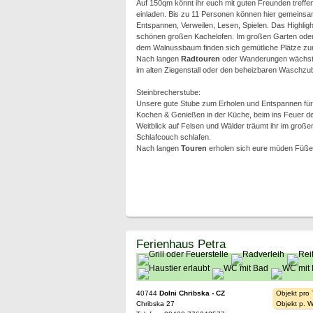
Auf 150qm könnt ihr euch mit guten Freunden treffen
einladen. Bis zu 11 Personen können hier gemeins
Entspannen, Verweilen, Lesen, Spielen. Das Highligh
schönen großen Kachelofen. Im großen Garten oder 
dem Walnussbaum finden sich gemütliche Plätze zu
Nach langen
Radtouren
oder Wanderungen wächst 
im alten Ziegenstall oder den beheizbaren Waschzu
Steinbrecherstube:
Unsere gute Stube zum Erholen und Entspannen für
Kochen & Genießen in der Küche, beim ins Feuer d
Weitblick auf Felsen und Wälder träumt ihr im gro
Schlafcouch schlafen.
Nach langen
Touren
erholen sich eure müden Füße
Ferienhaus Petra
40744
Dolni Chribska - CZ
Objekt pro
Chribska 27
Objekt p. 