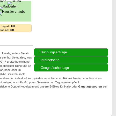
. Tag ab:
89€
. Tag ab:
58€
Buchungsanfrage
 Hotels, in dem Sie als
etenhof bietet alles, was
Internetseite
00 m² große hoteleigene
In absoluter Ruhe und an
Geografische Lage
Parkbank oder im
al die Seele baumeln
modern und individuell konzipierten verschiedenen Räumlichkeiten erlauben einen
ividualgast auch für Gruppen, Seminare und Tagungen empfiehlt.
oteleigene Doppel-Kegelbahn und unsere E-Bikes für Halb- oder
Ganztagestouren
zur