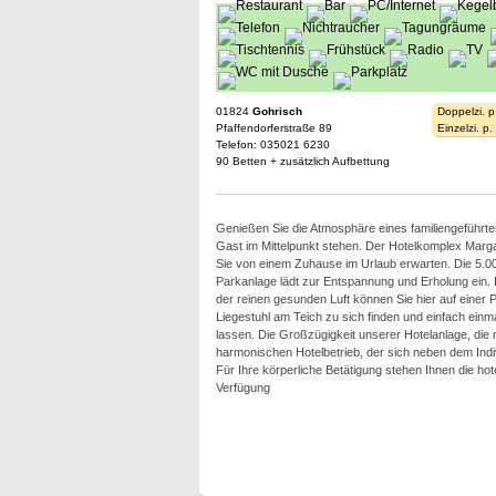
01824
Gohrisch
Doppelzi. p
Pfaffendorferstraße 89
Einzelzi. p
Telefon: 035021 6230
90 Betten + zusätzlich Aufbettung
Genießen Sie die Atmosphäre eines familiengeführten
Gast im Mittelpunkt stehen. Der Hotelkomplex Margar
Sie von einem Zuhause im Urlaub erwarten. Die 5.0
Parkanlage lädt zur Entspannung und Erholung ein. 
der reinen gesunden Luft können Sie hier auf einer 
Liegestuhl am Teich zu sich finden und einfach einm
lassen. Die Großzügigkeit unserer Hotelanlage, die 
harmonischen Hotelbetrieb, der sich neben dem Ind
Für Ihre körperliche Betätigung stehen Ihnen die h
Verfügung