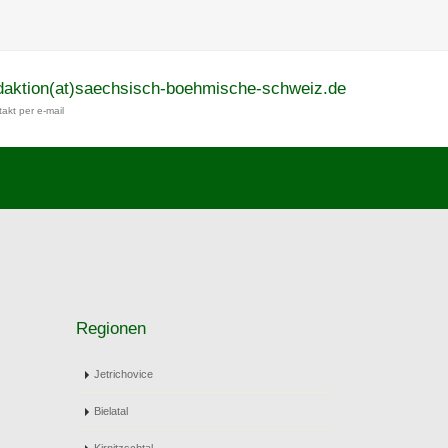
daktion(at)saechsisch-boehmische-schweiz.de
akt per e-mail
Regionen
Jetrichovice
Bielatal