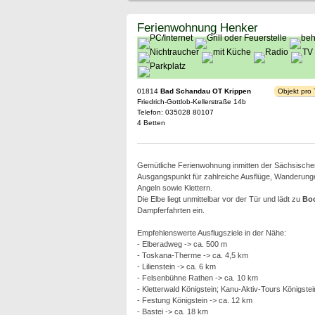
Ferienwohnung Henker
01814
Bad Schandau OT Krippen
Objekt pro
Friedrich-Gottlob-Kellerstraße 14b
Telefon: 035028 80107
4 Betten
Gemütliche Ferienwohnung inmitten der Sächsische
Ausgangspunkt für zahlreiche Ausflüge, Wanderung
Angeln sowie Klettern.
Die Elbe liegt unmittelbar vor der Tür und lädt zu
Boo
Dampferfahrten ein.
Empfehlenswerte Ausflugsziele in der Nähe:
- Elberadweg -> ca. 500 m
- Toskana-Therme -> ca. 4,5 km
- Lilienstein -> ca. 6 km
- Felsenbühne Rathen -> ca. 10 km
- Kletterwald Königstein; Kanu-Aktiv-Tours Königstei
- Festung Königstein -> ca. 12 km
- Bastei -> ca. 18 km