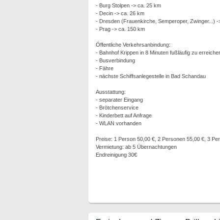
- Burg Stolpen -> ca. 25 km
- Decin -> ca. 26 km
- Dresden (Frauenkirche, Semperoper, Zwinger...) -
- Prag -> ca. 150 km
Öffentliche Verkehrsanbindung:
- Bahnhof Krippen in 8 Minuten fußläufig zu erreich
- Busverbindung
- Fähre
- nächste Schiffsanlegestelle in Bad Schandau
Ausstattung:
- separater Eingang
- Brötchenservice
- Kinderbett auf Anfrage
- WLAN vorhanden
Preise: 1 Person 50,00 €, 2 Personen 55,00 €, 3 Pe
Vermietung: ab 5 Übernachtungen
Endreinigung 30€