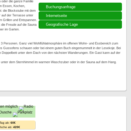
 oder die ganze Familie
am Essen, Kochen,
Buchungsanfrage
t: die Blockstube mit dem
auf der Terrasse unter
Internetseite
m Grillen und Entspannen.
Geografische Lage
die Freude auf die Sauna
ber im Garten.
 3 Personen. Ganz viel Wohlfühlatmosphäre im offenen Wohn- und Essbereich zum
es Gussofens schauen oder bei einem guten Buch eingemummelt in der Lesekoje. Bei
ßen Doppelbett unter dem Dach von den nächsten Wanderungen. Ein Gast kann auf der
 unter dem Sternhimmel im warmen Waschzuber oder in der Sauna auf dem Hang.
 Tag ab:
60€
Woche ab:
420€