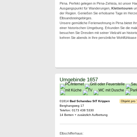
Pirna. Perfekt gelegen in Pirna-Zehista, ist unser Ha
Ausgangspunkt für Wanderungen,
Klettertouren
und
der Region. Genießen Sie erholsame Tage im Herz
Elbsandsteingebirges.
Unsere gemütliche Ferienwohnung in Pirna bietet Ih
einer historischen Umgebung. Erkunden Sie die maler
besuchen Sie Dresden mit seiner Vielzahl an histo
kehren Sie abends in Ihre persönliche Wohlfühloase
Umgebinde 1657
01814
Bad Schandau StT Krippen
Objekt pro
Berghangweg 17
Telefon: 0173 438 5330
14 Betten + zusätzlich Aufbettung
Elbschifferhaus: