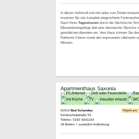
In dieser mühevoll und mit Liebe zum Detail restaur
erwarten Sie vier komplett eingerichtete Ferienwohn
Nach Ihren
Tagestouren
durch die Sächsische Sch
Elbsandsteingebirge lädt eine überdachte Sitzecke mi
gemütlichen Abenden ein. Vom Haus können Sie dire
Rathener Felsen sowie den imposanten Lilienstein e
Minuten.
Apartmenthaus Saxonia
01814
Bad Schandau
Objekt pro
Kirnitzschtalstraße 53
Telefon: 0163 4441144
18 Betten + zusätzlich Aufbettung