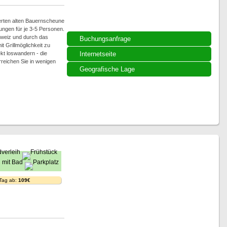
ierten alten Bauernscheune
ungen für je 3-5 Personen.
weiz und durch das
Buchungsanfrage
t Grillmöglichkeit zu
kt loswandern - die
Internetseite
rreichen Sie in wenigen
Geografische Lage
 Tag ab:
109€