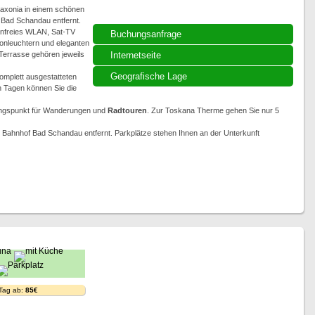
Saxonia in einem schönen
Bad Schandau entfernt.
enfreies WLAN, Sat-TV
Buchungsanfrage
Kronleuchtern und eleganten
 Terrasse gehören jeweils
Internetseite
Geografische Lage
komplett ausgestatteten
n Tagen können Sie die
sgangspunkt für Wanderungen und
Radtouren
. Zur Toskana Therme gehen Sie nur 5
Bahnhof Bad Schandau entfernt. Parkplätze stehen Ihnen an der Unterkunft
 Tag ab:
85€