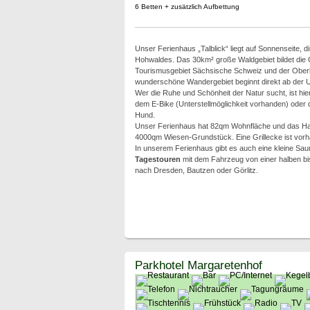
6 Betten + zusätzlich Aufbettung
Unser Ferienhaus „Talblick“ liegt auf Sonnenseite, 
Hohwaldes. Das 30km² große Waldgebiet bildet di
Tourismusgebiet Sächsische Schweiz und der Oberl
wunderschöne Wandergebiet beginnt direkt ab der U
Wer die Ruhe und Schönheit der Natur sucht, ist hier
dem E-Bike (Unterstellmöglichkeit vorhanden) oder 
Hund.
Unser Ferienhaus hat 82qm Wohnfläche und das Ha
4000qm Wiesen-Grundstück. Eine Grillecke ist vor
In unserem Ferienhaus gibt es auch eine kleine Sau
Tagestouren
mit dem Fahrzeug von einer halben bi
nach Dresden, Bautzen oder Görlitz.
Parkhotel Margaretenhof