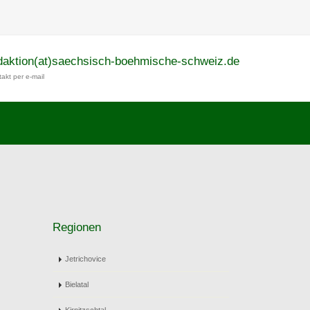
daktion(at)saechsisch-boehmische-schweiz.de
akt per e-mail
Regionen
Jetrichovice
Bielatal