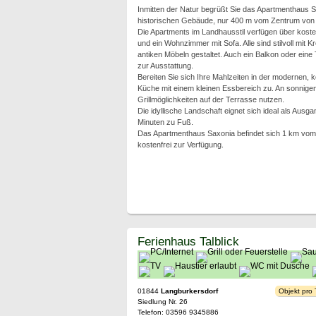
Inmitten der Natur begrüßt Sie das Apartmenthaus 
historischen Gebäude, nur 400 m vom Zentrum von 
Die Apartments im Landhausstil verfügen über kost
und ein Wohnzimmer mit Sofa. Alle sind stilvoll mit 
antiken Möbeln gestaltet. Auch ein Balkon oder eine
zur Ausstattung.
Bereiten Sie sich Ihre Mahlzeiten in der modernen, 
Küche mit einem kleinen Essbereich zu. An sonnige
Grillmöglichkeiten auf der Terrasse nutzen.
Die idyllische Landschaft eignet sich ideal als Au
Minuten zu Fuß.
Das Apartmenthaus Saxonia befindet sich 1 km vom 
kostenfrei zur Verfügung.
Ferienhaus Talblick
01844
Langburkersdorf
Objekt pro
Siedlung Nr. 26
Telefon: 03596 9345886