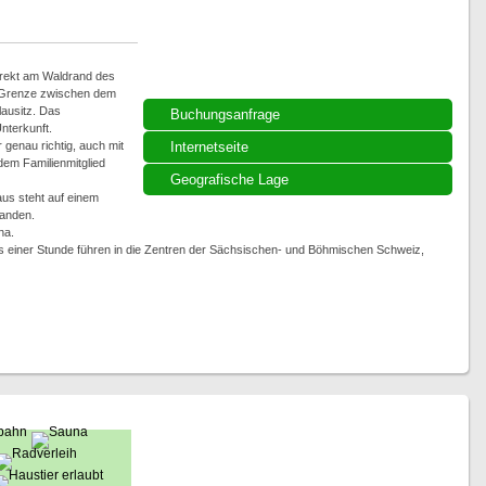
direkt am Waldrand des
e Grenze zwischen dem
ausitz. Das
Buchungsanfrage
nterkunft.
 genau richtig, auch mit
Internetseite
dem Familienmitglied
Geografische Lage
us steht auf einem
handen.
na.
s einer Stunde führen in die Zentren der Sächsischen- und Böhmischen Schweiz,