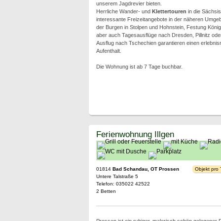
unserem Jagdrevier bieten.
Herrliche Wander- und
Klettertouren
in die Sächsi
interessante Freizeitangebote in der näheren Umgeb
der Burgen in Stolpen und Hohnstein, Festung König
aber auch Tagesausflüge nach Dresden, Pillnitz ode
Ausflug nach Tschechien garantieren einen erlebnisr
Aufenthalt.
Die Wohnung ist ab 7 Tage buchbar.
Ferienwohnung Illgen
01814
Bad Schandau, OT Prossen
Objekt pro
Untere Talstraße 5
Telefon: 035022 42522
2 Betten