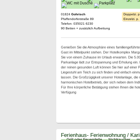
01824
Gohrisch
Doppelzi. p
Pfaffendorferstraße 89
Einzelzi. p
Telefon: 035021 6230
90 Betten + zusätzlich Aufbettung
Genießen Sie die Atmosphäre eines familiengeführten
Gast im Mittelpunkt stehen. Der Hotelkomplex Margar
Sie von einem Zuhause im Urlaub erwarten. Die 5.0
Parkanlage lädt zur Entspannung und Erholung ein. 
der reinen gesunden Luft können Sie hier auf einer 
Liegestuhl am Teich zu sich finden und einfach einm
lassen. Die Großzügigkeit unserer Hotelanlage, die 
harmonischen Hotelbetrieb, der sich neben dem Ind
Für Ihre körperliche Betätigung stehen Ihnen die h
Verfügung
Ferienhaus- Ferienwohnung / Kar