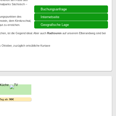
 Ferienort am Fuße des
ionalparks Sächsisch –
Buchungsanfrage
ungspunkten des
Internetseite
stein, dem Kirnitzschtal,
Geografische Lage
t zu erreichen.
chen, ist die Gegend ideal. Aber auch
Radtouren
auf unserem Elberandweg sind bei
s Oktober, zuzüglich ortsübliche Kurtaxe
 Tag ab:
90€