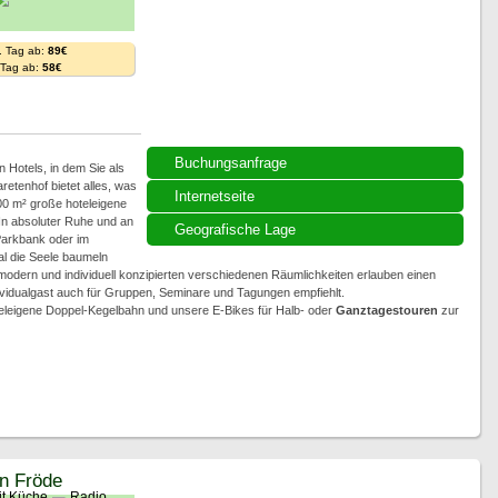
. Tag ab:
89€
. Tag ab:
58€
Buchungsanfrage
 Hotels, in dem Sie als
etenhof bietet alles, was
Internetseite
00 m² große hoteleigene
In absoluter Ruhe und an
Geografische Lage
Parkbank oder im
al die Seele baumeln
modern und individuell konzipierten verschiedenen Räumlichkeiten erlauben einen
ividualgast auch für Gruppen, Seminare und Tagungen empfiehlt.
oteleigene Doppel-Kegelbahn und unsere E-Bikes für Halb- oder
Ganztagestouren
zur
in Fröde