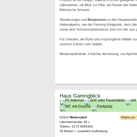
Prossen ist ein ruhiger, malerisch schön gelegener
Liliensteines, mit Blick zur Elbe, am Rande des Nat
Böhmische Schweiz.
Wanderungen und
Bergtouren
zu den Hauptanzieh
Nationalparks, wie der Festung Königstein, dem Lilien
sowie dem Schrammsteinmassiv sind von hier aus gu
Für Urlauber, die Ruhe und ursprüngliche Wälder su
unseren Gästen sehr beliebt.
Mindestaufenthalt: 4 Nächte Vermietung, von April bi
Haus Gamrigblick
01814
Waltersdorf
Objekt pro
Liliensteinstraße 39 c
Telefon: 0173 9065404
16 Betten + zusätzlich Aufbettung