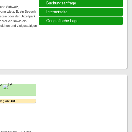
Buchungsanfrage
sche Schweiz,
ung wie z. B. ein Besuch
Internetseite
stein oder der Urzeitpark
Geografische Lage
r Meißen sowie ein
eichen und vielgestaltigen
 Tag ab:
45€