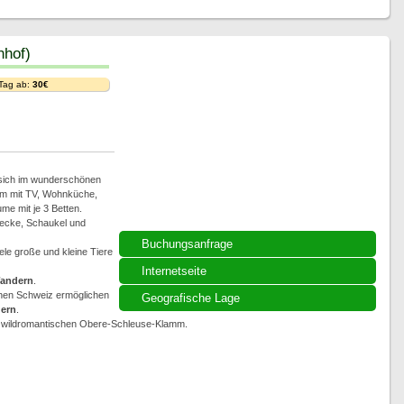
nhof)
 Tag ab:
30€
 sich im wunderschönen
um mit TV, Wohnküche,
e mit je 3 Betten.
lecke, Schaukel und
Buchungsanfrage
le große und kleine Tiere
Internetseite
andern
.
en Schweiz ermöglichen
Geografische Lage
ern
.
der wildromantischen Obere-Schleuse-Klamm.