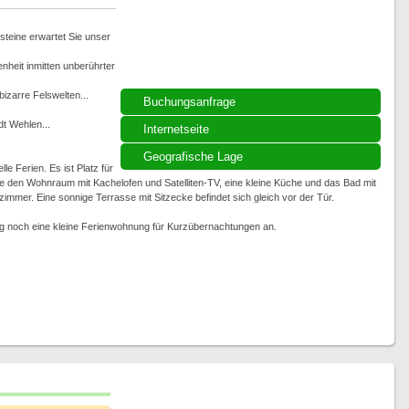
steine erwartet Sie unser
heit inmitten unberührter
izarre Felswelten...
Buchungsanfrage
t Wehlen...
Internetseite
Geografische Lage
e Ferien. Es ist Platz für
 den Wohnraum mit Kachelofen und Satelliten-TV, eine kleine Küche und das Bad mit
mer. Eine sonnige Terrasse mit Sitzecke befindet sich gleich vor der Tür.
eg noch eine kleine Ferienwohnung für Kurzübernachtungen an.