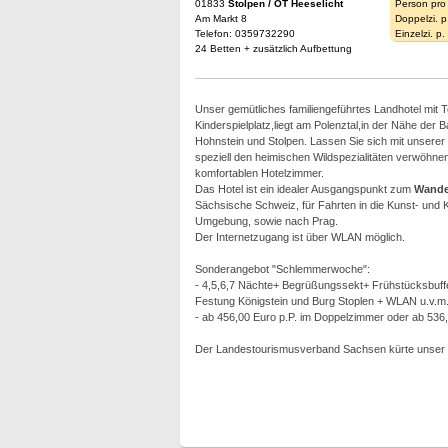
01833
Stolpen / OT Heeselicht
Person pro
Am Markt 8
Doppelzi. p
Telefon: 0359732290
Einzelzi. p
24 Betten + zusätzlich Aufbettung
Unser gemütliches familiengeführtes Landhotel mit 
Kinderspielplatz,liegt am Polenztal,in der Nähe der 
Hohnstein und Stolpen. Lassen Sie sich mit unsere
speziell den heimischen Wildspezialitäten verwöhne
komfortablen Hotelzimmer.
Das Hotel ist ein idealer Ausgangspunkt zum
Wande
Sächsische Schweiz, für Fahrten in die Kunst- und 
Umgebung, sowie nach Prag.
Der Internetzugang ist über WLAN möglich.
Sonderangebot "Schlemmerwoche":
- 4,5,6,7 Nächte+ Begrüßungssekt+ Frühstücksbuffet+
Festung Königstein und Burg Stoplen + WLAN u.v.m
- ab 456,00 Euro p.P. im Doppelzimmer oder ab 536
Der Landestourismusverband Sachsen kürte unser H