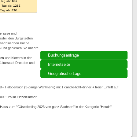
 Tag ab:
63€
. Tag ab:
126€
. Tag ab:
83€
Terasse und
Bastei, den Burgstädten
r sächsischen Küche;
n und genießen Sie unsere
Buchungsanfrage
rn
und Klettern in der
Kulturstadt Dresden und
Internetseite
Geografische Lage
 Halbpension (3-gänge Wahlmenü) mit 1 candle-light-dinner + freier Eintritt auf
.
,00 Euro im Einzelzimmer
aus zum "Gästeliebling 2023 von ganz Sachsen" in der Kategorie "Hotels".