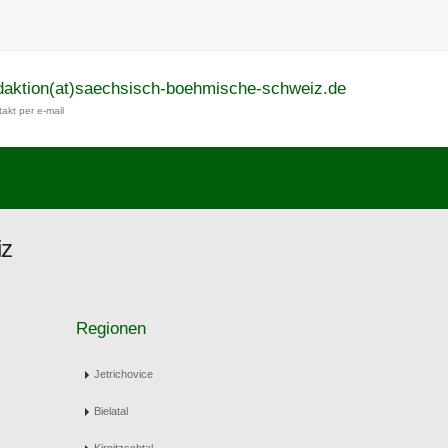
daktion(at)saechsisch-boehmische-schweiz.de
akt per e-mail
iz
Regionen
Jetrichovice
Bielatal