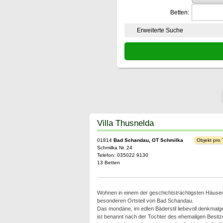
Betten:
Erweiterte Suche
Villa Thusnelda
01814
Bad Schandau, OT Schmilka
Objekt pro
Schmilka Nr. 24
Telefon: 035022 9130
13 Betten
Wohnen in einem der geschichtsträchtigsten Häuse
besonderen Ortsteil von Bad Schandau.
Das mondäne, im edlen Bäderstil liebevoll denkmal
ist benannt nach der Tochter des ehemaligen Besitze