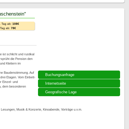
schenstein"
. Tag ab:
108€
. Tag ab:
78€
ist schlicht und rustikal
rsprüht die Pension den
und Klettern im
che Baudenstimmung. Auf
Buchungsanfrage
rei Etagen. Vom Einbett-
r Einzel- und
Internetseite
ka, dem besonderen
Geografische Lage
, Lesungen, Musik & Konzerte, Kinoabende, Vorträge u.v.m.