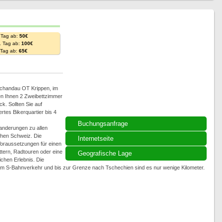
 Tag ab:
50€
. Tag ab:
100€
. Tag ab:
65€
 Schandau OT Krippen, im
en Ihnen 2 Zweibettzimmer
. Sollten Sie auf
rtes Bikerquartier bis 4
Buchungsanfrage
anderungen zu allen
hen Schweiz. Die
Internetseite
 Voraussetzungen für einen
ettern, Radtouren oder eine
Geografische Lage
chen Erlebnis. Die
m S-Bahnverkehr und bis zur Grenze nach Tschechien sind es nur wenige Kilometer.