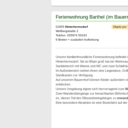
Ferienwohnung Barthel (im Bauer
01855
Hinterhermsdorf
Objekt pro
Weifbergstraße 2
Telefon: 035974 50243
6 Betten + zusätzlich Aufbettung
Unsere familienfreundliche Ferienwohnung befindet
Hinterhermsdorf. Sie ist 80qm groß hat ein Wohnra
Sanitärberich mit Wanne und WC und zwei Schlafräum
Im Außenbereich stehen ihnen eine Liegewiese, Gril
Sandkasten zur Verfügung.
Auf unserem Bauernhof können Kinder außerdem vie
entdecken.
Unsere Umgebung eignet sich hervorragend zum
W
Zwei Wanderübergänge zur benachbarten Böhmisch
es, diesen Teil des Elbsandsteingebirges zu
erwand
Eine besondere Attraktion ist eine Bootsfahrt auf 