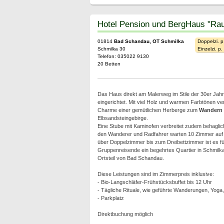
Hotel Pension und BergHaus "Rau
01814
Bad Schandau, OT Schmilka
Doppelzi. p
Schmilka 30
Einzelzi. p
Telefon: 035022 9130
20 Betten
Das Haus direkt am Malerweg im Stile der 30er Jahre 
eingerichtet. Mit viel Holz und warmen Farbtönen ve
Charme einer gemütlichen Herberge zum
Wandern
Elbsandsteingebirge.
Eine Stube mit Kaminofen verbreitet zudem behagli
den Wanderer und Radfahrer warten 10 Zimmer auf d
über Doppelzimmer bis zum Dreibettzimmer ist es fü
Gruppenreisende ein begehrtes Quartier in Schmil
Ortsteil von Bad Schandau.
Diese Leistungen sind im Zimmerpreis inklusive:
- Bio-Langschläfer-Frühstücksbuffet bis 12 Uhr
- Tägliche Rituale, wie geführte Wanderungen, Yoga
- Parkplatz
Direktbuchung möglich