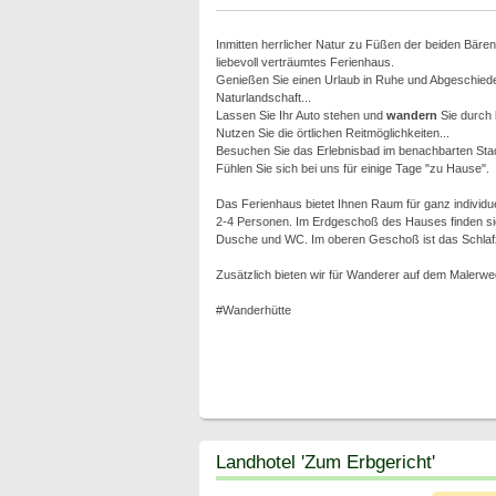
Inmitten herrlicher Natur zu Füßen der beiden Bären
liebevoll verträumtes Ferienhaus.
Genießen Sie einen Urlaub in Ruhe und Abgeschieden
Naturlandschaft...
Lassen Sie Ihr Auto stehen und
wandern
Sie durch b
Nutzen Sie die örtlichen Reitmöglichkeiten...
Besuchen Sie das Erlebnisbad im benachbarten Stad
Fühlen Sie sich bei uns für einige Tage "zu Hause".
Das Ferienhaus bietet Ihnen Raum für ganz individuell
2-4 Personen. Im Erdgeschoß des Hauses finden sie
Dusche und WC. Im oberen Geschoß ist das Schlafzim
Zusätzlich bieten wir für Wanderer auf dem Malerw
#Wanderhütte
Landhotel 'Zum Erbgericht'