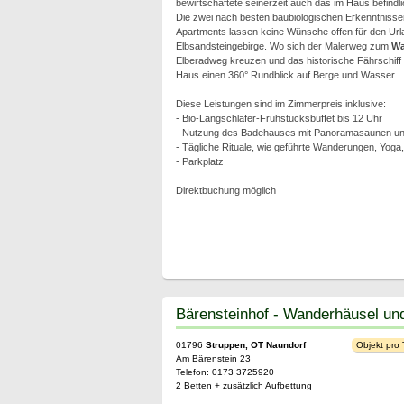
bewirtschaftete seinerzeit auch das im Haus befindli
Die zwei nach besten baubiologischen Erkenntnisse
Apartments lassen keine Wünsche offen für den Url
Elbsandsteingebirge. Wo sich der Malerweg zum
Wa
Elberadweg kreuzen und das historische Fährschiff "
Haus einen 360° Rundblick auf Berge und Wasser.
Diese Leistungen sind im Zimmerpreis inklusive:
- Bio-Langschläfer-Frühstücksbuffet bis 12 Uhr
- Nutzung des Badehauses mit Panoramasaunen und
- Tägliche Rituale, wie geführte Wanderungen, Yoga
- Parkplatz
Direktbuchung möglich
Bärensteinhof - Wanderhäusel u
01796
Struppen, OT Naundorf
Objekt pro
Am Bärenstein 23
Telefon: 0173 3725920
2 Betten + zusätzlich Aufbettung