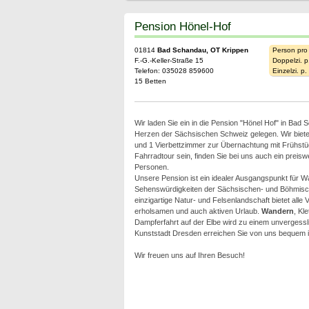
Pension Hönel-Hof
01814
Bad Schandau, OT Krippen
Person pro
F.-G.-Keller-Straße 15
Doppelzi. p
Telefon: 035028 859600
Einzelzi. p
15 Betten
Wir laden Sie ein in die Pension "Hönel Hof" in Bad
Herzen der Sächsischen Schweiz gelegen. Wir biet
und 1 Vierbettzimmer zur Übernachtung mit Frühstück
Fahrradtour sein, finden Sie bei uns auch ein preiswe
Personen.
Unsere Pension ist ein idealer Ausgangspunkt für W
Sehenswürdigkeiten der Sächsischen- und Böhmisc
einzigartige Natur- und Felsenlandschaft bietet alle
erholsamen und auch aktiven Urlaub.
Wandern
, Kl
Dampferfahrt auf der Elbe wird zu einem unvergessli
Kunststadt Dresden erreichen Sie von uns bequem i
Wir freuen uns auf Ihren Besuch!