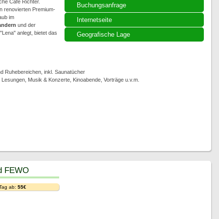
che Cafe Richter.
Buchungsanfrage
n renovierten Premium-
aub im
Internetseite
ndern
und der
Lena" anlegt, bietet das
Geografische Lage
 Ruhebereichen, inkl. Saunatücher
, Lesungen, Musik & Konzerte, Kinoabende, Vorträge u.v.m.
nd FEWO
 Tag ab:
55€