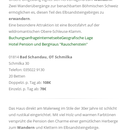
Zwei Wanderübergänge zur benachbarten Böhmischen Schweiz
ermöglichen es, diesen Teil des Elbsandsteingebirges zu
erwandern
.
Eine besondere Attraktion ist eine Bootsfahrt auf der
wildromantischen Obere-Schleuse-Klamm.
Buchungsanfrage
Internetseite
Geografische Lage
Hotel Pension und BergHaus "Rauschenstein"
01814
Bad Schandau, OT Schmilka
Schmilka 30
Telefon: 035022 9130
20 Betten
Doppelzi. p. Tag ab:
108€
Einzelzi. p. Tag ab:
78€
Das Haus direkt am Malerweg im Stile der 30er Jahre ist schlicht
und rustikal eingerichtet. Mit viel Holz und warmen Farbtönen
versprüht die Pension den Charme einer gemütlichen Herberge
zum
Wandern
und Klettern im Elbsandsteingebirge.