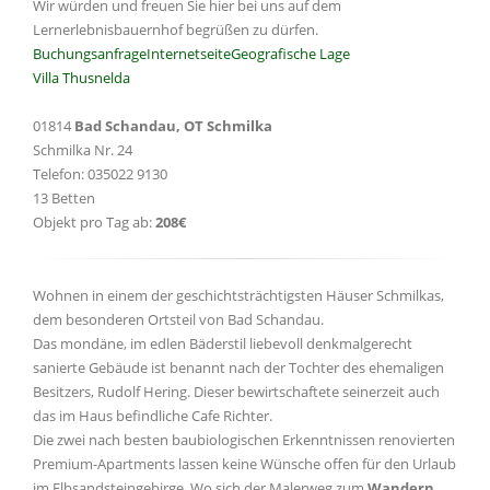
Wir würden und freuen Sie hier bei uns auf dem
Lernerlebnisbauernhof begrüßen zu dürfen.
Buchungsanfrage
Internetseite
Geografische Lage
Villa Thusnelda
01814
Bad Schandau, OT Schmilka
Schmilka Nr. 24
Telefon: 035022 9130
13 Betten
Objekt pro Tag ab:
208€
Wohnen in einem der geschichtsträchtigsten Häuser Schmilkas,
dem besonderen Ortsteil von Bad Schandau.
Das mondäne, im edlen Bäderstil liebevoll denkmalgerecht
sanierte Gebäude ist benannt nach der Tochter des ehemaligen
Besitzers, Rudolf Hering. Dieser bewirtschaftete seinerzeit auch
das im Haus befindliche Cafe Richter.
Die zwei nach besten baubiologischen Erkenntnissen renovierten
Premium-Apartments lassen keine Wünsche offen für den Urlaub
im Elbsandsteingebirge. Wo sich der Malerweg zum
Wandern