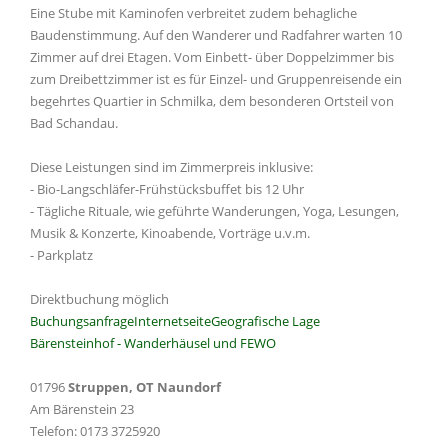
Eine Stube mit Kaminofen verbreitet zudem behagliche
Baudenstimmung. Auf den Wanderer und Radfahrer warten 10
Zimmer auf drei Etagen. Vom Einbett- über Doppelzimmer bis
zum Dreibettzimmer ist es für Einzel- und Gruppenreisende ein
begehrtes Quartier in Schmilka, dem besonderen Ortsteil von
Bad Schandau.
Diese Leistungen sind im Zimmerpreis inklusive:
- Bio-Langschläfer-Frühstücksbuffet bis 12 Uhr
- Tägliche Rituale, wie geführte Wanderungen, Yoga, Lesungen,
Musik & Konzerte, Kinoabende, Vorträge u.v.m.
- Parkplatz
Direktbuchung möglich
Buchungsanfrage
Internetseite
Geografische Lage
Bärensteinhof - Wanderhäusel und FEWO
01796
Struppen, OT Naundorf
Am Bärenstein 23
Telefon: 0173 3725920