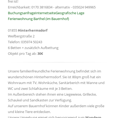
frei ist!
Erreichbarkeit: 0170 3816834 - alternativ - 035024 949965
Buchungsanfrage
Internetseite
Geografische Lage
Ferienwohnung Barthel (im Bauernhof)
01855
Hinterhermsdorf
Weifbergstraße 2
Telefon: 035974 50243
6 Betten + zusätzlich Aufbettung
Objekt pro Tag ab:
30€
Unsere familienfreundliche Ferienwohnung befindet sich im
wunderschönen Hinterhermsdorf. Sie ist 80qm groß hat ein
Wohnraum mit TV, Wohnküche, Sanitärberich mit Wanne und
WC und zwei Schlafräume mit je 3 Betten.
Im Außenbereich stehen ihnen eine Liegewiese, Grillecke,
Schaukel und Sandkasten zur Verfügung.
Auf unserem Bauernhof können Kinder außerdem viele große
und kleine Tiere entdecken.
Unsere Umgebung eignet sich hervorragend zum
Wandern
.