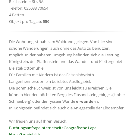
Reichsteiner Str. 9A
Telefon: 035033 70654
4 Betten
Objekt pro Tag ab:
55€
Die Wohnung ist nahe am Waldrand gelegen. Von hier sind
schöne Wanderungen, auch ohne das Auto zu benutzen,
möglich. In der näheren Umgebung befinden sich die Festung
Königstein, der Pfaffenstein und das Wander- und Klettergebiet
Bielatal/Ottomühle.
Für Familien mit Kindern ist das Felsenlabyrinth
Langenhennersdorf ein beliebtes Ausflugsziel.
Die Böhmische Schweiz ist von uns leicht zu erreichen. Sie
können hier den höchsten Berg des Elbsandsteingebirges (Hoher
Schneeberg) oder die Tyssaer Wände
erwandern
.
In Königstein befindet sich auch die Anlegestelle der Elbdampfer.
Wir freuen uns auf Ihren Besuch.
Buchungsanfrage
Internetseite
Geografische Lage
Haus Gamrigblick