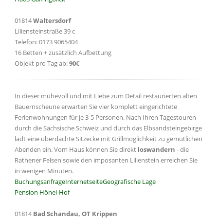
01814
Waltersdorf
Liliensteinstraße 39 c
Telefon: 0173 9065404
16 Betten + zusätzlich Aufbettung
Objekt pro Tag ab:
90€
In dieser mühevoll und mit Liebe zum Detail restaurierten alten
Bauernscheune erwarten Sie vier komplett eingerichtete
Ferienwohnungen für je 3-5 Personen. Nach Ihren Tagestouren
durch die Sächsische Schweiz und durch das Elbsandsteingebirge
lädt eine überdachte Sitzecke mit Grillmöglichkeit zu gemütlichen
Abenden ein. Vom Haus können Sie direkt
loswandern
- die
Rathener Felsen sowie den imposanten Lilienstein erreichen Sie
in wenigen Minuten.
Buchungsanfrage
Internetseite
Geografische Lage
Pension Hönel-Hof
01814
Bad Schandau, OT Krippen