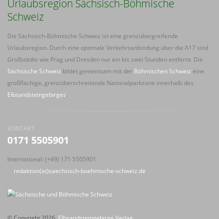
Urlaubsregion Sächsisch-Böhmische
Schweiz
Die Sächsisch-Böhmische Schweiz ist eine grenzübergreifende
Urlaubsregion. Durch eine optimale Verkehrsanbindung über die A17 sind
Großstädte wie Prag und Dresden nur ein bis zwei Stunden entfernt. Die
Sächsische Schweiz
bildet gemeinsam mit der
Böhmischen Schweiz
eine
großflächige, grenzüberschreitende Nationalparkzone innerhalb des
Elbsandsteingebirges
.
KONTAKT
0171 5505901
International: (+49) 171 5505901
redaktion(at)saechsisch-boehmische-schweiz.de
© Copyright 2026,
Elbsandsteingebirge Verlag