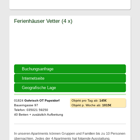
Ferienhäuser Vetter (4 x)
Buchungsanfrage
Internetseite
Geografische Lage
01824
Gohrisch OT Papstdorf
Objekt pro Tag ab:
145€
Bauerngasse 97
Objekt p. Woche ab:
1015€
Telefon: 035021 59250
40 Betten + zusätzlich Aufbettung
In unseren Apartments können Gruppen und Familien bis zu 10 Personen
übernachten. Jedes der 4 Apartments hat folgende Ausstattung.