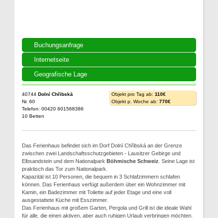
Buchungsanfrage
Internetseite
Geografische Lage
40744
Dolní Chřibská
Objekt pro Tag ab:
110€
Nr. 60
Objekt p. Woche ab:
770€
Telefon: 00420 601568386
10 Betten
Das Ferienhaus befindet sich im Dorf Dolní Chřibská an der Grenze
zwischen zwei Landschaftsschutzgebieten - Lausitzer Gebirge und
Elbsandstein und dem Nationalpark
Böhmische Schweiz
. Seine Lage ist
praktisch das Tor zum Nationalpark.
Kapazität ist 10 Personen, die bequem in 3 Schlafzimmern schlafen
können. Das Ferienhaus verfügt außerdem über ein Wohnzimmer mit
Kamin, ein Badezimmer mit Toilette auf jeder Etage und eine voll
ausgestattete Küche mit Esszimmer.
Das Ferienhaus mit großem Garten, Pergola und Grill ist die ideale Wahl
für alle, die einen aktiven, aber auch ruhigen Urlaub verbringen möchten.