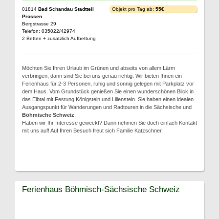
01814
Bad Schandau Stadtteil
Objekt pro Tag ab:
55€
Prossen
Bergstrasse 29
Telefon: 035022/42974
2 Betten + zusätzlich Aufbettung
Möchten Sie Ihren Urlaub im Grünen und abseits von allem Lärm
verbringen, dann sind Sie bei uns genau richtig. Wir bieten Ihnen ein
Ferienhaus für 2-3 Personen, ruhig und sonnig gelegen mit Parkplatz vor
dem Haus. Vom Grundstück genießen Sie einen wunderschönen Blick in
das Elbtal mit Festung Königstein und Lilienstein. Sie haben einen idealen
Ausgangspunkt für Wanderungen und Radtouren in die Sächsische und
Böhmische Schweiz
.
Haben wir Ihr Interesse geweckt? Dann nehmen Sie doch einfach Kontakt
mit uns auf! Auf Ihren Besuch freut sich Familie Katzschner.
Ferienhaus Böhmisch-Sächsische Schweiz