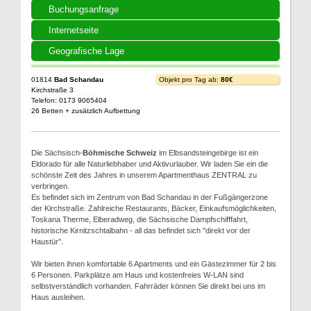
Buchungsanfrage
Internetseite
Geografische Lage
01814
Bad Schandau
Objekt pro Tag ab:
80€
Kirchstraße 3
Telefon: 0173 9065404
26 Betten + zusätzlich Aufbettung
Die Sächsisch-
Böhmische Schweiz
im Elbsandsteingebirge ist ein
Eldorado für alle Naturliebhaber und Aktivurlauber. Wir laden Sie ein die
schönste Zeit des Jahres in unserem Apartmenthaus ZENTRAL zu
verbringen.
Es befindet sich im Zentrum von Bad Schandau in der Fußgängerzone
der Kirchstraße. Zahlreiche Restaurants, Bäcker, Einkaufsmöglichkeiten,
Toskana Therme, Elberadweg, die Sächsische Dampfschifffahrt,
historische Kirnitzschtalbahn - all das befindet sich "direkt vor der
Haustür".
Wir bieten ihnen komfortable 6 Apartments und ein Gästezimmer für 2 bis
6 Personen. Parkplätze am Haus und kostenfreies W-LAN sind
selbstverständlich vorhanden. Fahrräder können Sie direkt bei uns im
Haus ausleihen.