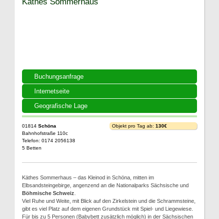
Käthes Sommerhaus
Buchungsanfrage
Internetseite
Geografische Lage
01814
Schöna
Objekt pro Tag ab:
130€
Bahnhofstraße 110c
Telefon: 0174 2056138
5 Betten
Käthes Sommerhaus – das Kleinod in Schöna, mitten im
Elbsandsteingebirge, angenzend an die Nationalparks Sächsische und
Böhmische Schweiz
.
Viel Ruhe und Weite, mit Blick auf den Zirkelstein und die Schrammsteine,
gibt es viel Platz auf dem eigenen Grundstück mit Spiel- und Liegewiese.
Für bis zu 5 Personen (Babybett zusätzlich möglich) in der Sächsischen