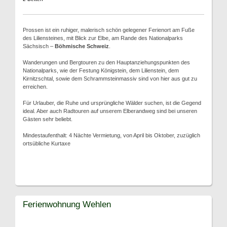
Prossen ist ein ruhiger, malerisch schön gelegener Ferienort am Fuße
des Liliensteines, mit Blick zur Elbe, am Rande des Nationalparks
Sächsisch –
Böhmische Schweiz
.
Wanderungen und Bergtouren zu den Hauptanziehungspunkten des
Nationalparks, wie der Festung Königstein, dem Lilienstein, dem
Kirnitzschtal, sowie dem Schrammsteinmassiv sind von hier aus gut zu
erreichen.
Für Urlauber, die Ruhe und ursprüngliche Wälder suchen, ist die Gegend
ideal. Aber auch Radtouren auf unserem Elberandweg sind bei unseren
Gästen sehr beliebt.
Mindestaufenthalt: 4 Nächte Vermietung, von April bis Oktober, zuzüglich
ortsübliche Kurtaxe
Ferienwohnung Wehlen