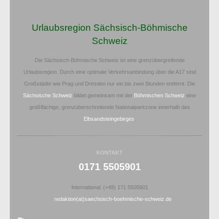
Urlaubsregion Sächsisch-Böhmische
Schweiz
Die Sächsisch-Böhmische Schweiz ist eine grenzübergreifende
Urlaubsregion. Durch eine optimale Verkehrsanbindung über die A17 sind
Großstädte wie Prag und Dresden nur ein bis zwei Stunden entfernt. Die
Sächsische Schweiz
bildet gemeinsam mit der
Böhmischen Schweiz
eine
großflächige, grenzüberschreitende Nationalparkzone innerhalb des
Elbsandsteingebirges
.
KONTAKT
0171 5505901
International: (+49) 171 5505901
redaktion(at)saechsisch-boehmische-schweiz.de