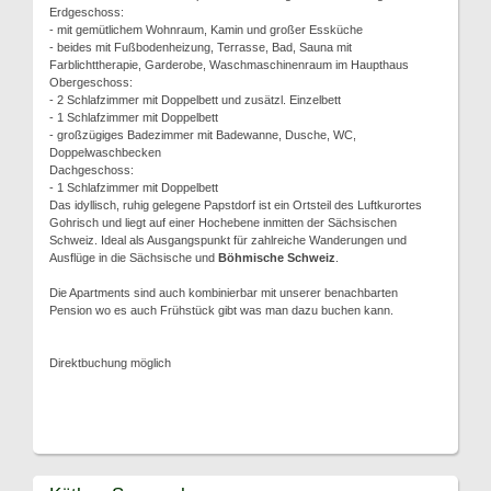
Erdgeschoss:
- mit gemütlichem Wohnraum, Kamin und großer Essküche
- beides mit Fußbodenheizung, Terrasse, Bad, Sauna mit
Farblichttherapie, Garderobe, Waschmaschinenraum im Haupthaus
Obergeschoss:
- 2 Schlafzimmer mit Doppelbett und zusätzl. Einzelbett
- 1 Schlafzimmer mit Doppelbett
- großzügiges Badezimmer mit Badewanne, Dusche, WC,
Doppelwaschbecken
Dachgeschoss:
- 1 Schlafzimmer mit Doppelbett
Das idyllisch, ruhig gelegene Papstdorf ist ein Ortsteil des Luftkurortes
Gohrisch und liegt auf einer Hochebene inmitten der Sächsischen
Schweiz. Ideal als Ausgangspunkt für zahlreiche Wanderungen und
Ausflüge in die Sächsische und
Böhmische Schweiz
.
Die Apartments sind auch kombinierbar mit unserer benachbarten
Pension wo es auch Frühstück gibt was man dazu buchen kann.
Direktbuchung möglich