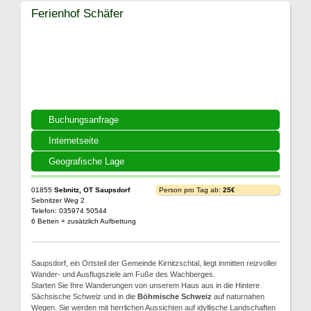
Ferienhof Schäfer
Buchungsanfrage
Internetseite
Geografische Lage
01855
Sebnitz, OT Saupsdorf
Person pro Tag ab:
25€
Sebnitzer Weg 2
Telefon: 035974 50544
6 Betten + zusätzlich Aufbettung
Saupsdorf, ein Ortsteil der Gemeinde Kirnitzschtal, liegt inmitten reizvoller
Wander- und Ausflugsziele am Fuße des Wachberges.
Starten Sie Ihre Wanderungen von unserem Haus aus in die Hintere
Sächsische Schweiz und in die
Böhmische Schweiz
auf naturnahen
Wegen. Sie werden mit herrlichen Aussichten auf idyllische Landschaften