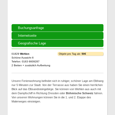
Buchungsanfrage
Internetseite
Geografische Lage
01829
Wehlen
Objekt pro Tag ab:
50€
Schöne Aussicht 6
Telefon: 0163 6609287
2 Betten + zusätzlich Aufbettung
Unsere Ferienwohnung befindet sich in ruhiger, schöner Lage am Elbhang
nur 5 Minuten zur Stadt. Von der Terrasse aus haben Sie einen herrlichen
Blick auf das Elbsandsteingebirge. Sie können von Wehlen aus auch mit
dem Dampfschiff in Richtung Dresden oder
Böhmische Schweiz
fahren.
Von unseren Wohnungen können Sie in die 1. und 2. Etappe des
Malerweges einsteigen.