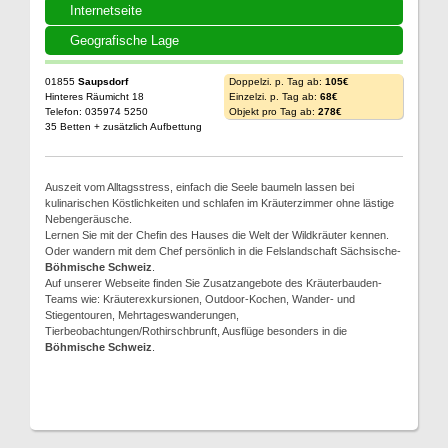
Internetseite
Geografische Lage
01855
Saupsdorf
Doppelzi. p. Tag ab:
105€
Hinteres Räumicht 18
Einzelzi. p. Tag ab:
68€
Telefon: 035974 5250
Objekt pro Tag ab:
278€
35 Betten + zusätzlich Aufbettung
Auszeit vom Alltagsstress, einfach die Seele baumeln lassen bei
kulinarischen Köstlichkeiten und schlafen im Kräuterzimmer ohne lästige
Nebengeräusche.
Lernen Sie mit der Chefin des Hauses die Welt der Wildkräuter kennen.
Oder wandern mit dem Chef persönlich in die Felslandschaft Sächsische-
Böhmische Schweiz
.
Auf unserer Webseite finden Sie Zusatzangebote des Kräuterbauden-
Teams wie: Kräuterexkursionen, Outdoor-Kochen, Wander- und
Stiegentouren, Mehrtageswanderungen,
Tierbeobachtungen/Rothirschbrunft, Ausflüge besonders in die
Böhmische Schweiz
.