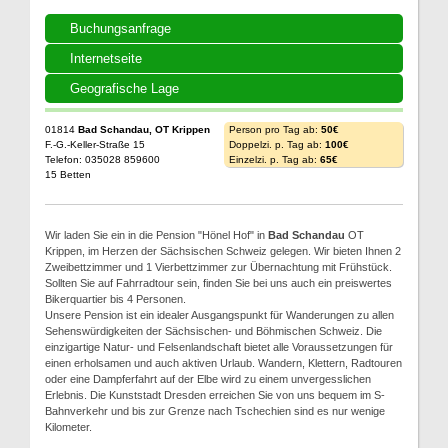
Buchungsanfrage
Internetseite
Geografische Lage
01814
Bad Schandau, OT Krippen
Person pro Tag ab:
50€
F.-G.-Keller-Straße 15
Doppelzi. p. Tag ab:
100€
Telefon: 035028 859600
Einzelzi. p. Tag ab:
65€
15 Betten
Wir laden Sie ein in die Pension "Hönel Hof" in
Bad Schandau
OT
Krippen, im Herzen der Sächsischen Schweiz gelegen. Wir bieten Ihnen 2
Zweibettzimmer und 1 Vierbettzimmer zur Übernachtung mit Frühstück.
Sollten Sie auf Fahrradtour sein, finden Sie bei uns auch ein preiswertes
Bikerquartier bis 4 Personen.
Unsere Pension ist ein idealer Ausgangspunkt für Wanderungen zu allen
Sehenswürdigkeiten der Sächsischen- und Böhmischen Schweiz. Die
einzigartige Natur- und Felsenlandschaft bietet alle Voraussetzungen für
einen erholsamen und auch aktiven Urlaub. Wandern, Klettern, Radtouren
oder eine Dampferfahrt auf der Elbe wird zu einem unvergesslichen
Erlebnis. Die Kunststadt Dresden erreichen Sie von uns bequem im S-
Bahnverkehr und bis zur Grenze nach Tschechien sind es nur wenige
Kilometer.