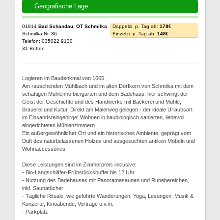
Geografische Lage
01814
Bad Schandau, OT Schmilka
Doppelzi. p. Tag ab:
178€
Schmilka Nr. 36
Einzelzi. p. Tag ab:
148€
Telefon: 035022 9130
31 Betten
Logieren im Baudenkmal von 1665.
Am rauschenden Mühlbach und im alten Dorfkern von Schmilka mit dem
schattigen Mühlenhofbiergarten und dem Badehaus: hier schwingt der
Geist der Geschichte und des Handwerks mit Bäckerei und Mühle,
Brauerei und Kultur. Direkt am Malerweg gelegen - der ideale Urlaubsort
im Elbsandsteingebirge! Wohnen in baubiologisch sanierten, liebevoll
eingerichteten Mühlenzimmern.
Ein außergewöhnlicher Ort und ein historisches Ambiente, geprägt vom
Duft des naturbelassenen Holzes und ausgesuchten antiken Möbeln und
Wohnaccessoires.
Diese Leistungen sind im Zimmerpreis inklusive:
- Bio-Langschläfer-Frühstücksbuffet bis 12 Uhr
- Nutzung des Badehauses mit Panoramasaunen und Ruhebereichen,
inkl. Saunatücher
- Tägliche Rituale, wie geführte Wanderungen, Yoga, Lesungen, Musik &
Konzerte, Kinoabende, Vorträge u.v.m.
- Parkplatz