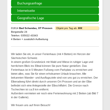
Buchungsanfrage
Internetseite
Geografische Lage
01814
Bad Schandau, OT Prossen
Objekt pro Tag ab:
80€
Bergstraße 24
Telefon: 035022 43343
4 Betten + zusätzlich Aufbettung
Wir laden Sie ein, in unser Ferienhaus (mit 4 Betten) im Herzen der
Sächsischen Schweiz.
In einem großen Grundstück mit Wald und Wiese in ruhiger Lage und
herrlichem Blick ins Elbtal können Sie pure Natur genießen. Das
Ferienhaus ist in 5 Minuten Fußweg vom Parkplatz zu erreichen und
bietet alles, was Sie für einen erholsamen Urlaub brauchen. Alle
bekannten Wander- und Ausflugsziele sind von uns gut zu erreichen. Der
Elberadweg führt direkt durch unseren Ort Prossen und an der Elbe
befindet sich eine Anlegestelle der Elbschiffahrt. Die Grenze nach
Tschechien ist ca.8 km entfernt.
Außerdem vermieten wir noch eine Ferienwohnung mit 2 Betten (ab Bild 7
in der Gallerie).
Wir freuen uns auf Ihren Besuch!