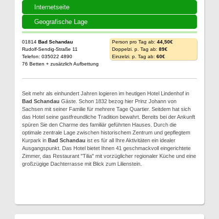
Internetseite
Geografische Lage
01814
Bad Schandau
Person pro Tag ab:
44,50€
Rudolf-Sendig-Straße 11
Doppelzi. p. Tag ab:
89€
Telefon: 035022 4890
Einzelzi. p. Tag ab:
60€
76 Betten + zusätzlich Aufbettung
Seit mehr als einhundert Jahren logieren im heutigen Hotel Lindenhof in
Bad Schandau
Gäste. Schon 1832 bezog hier Prinz Johann von
Sachsen mit seiner Familie für mehrere Tage Quartier. Seitdem hat sich
das Hotel seine gastfreundliche Tradition bewahrt. Bereits bei der Ankunft
spüren Sie den Charme des familiär geführten Hauses. Durch die
optimale zentrale Lage zwischen historischem Zentrum und gepflegtem
Kurpark in
Bad Schandau
ist es für all Ihre Aktivitäten ein idealer
Ausgangspunkt. Das Hotel bietet Ihnen 41 geschmackvoll eingerichtete
Zimmer, das Restaurant "Tilia" mit vorzüglicher regionaler Küche und eine
großzügige Dachterrasse mit Blick zum Lilienstein.