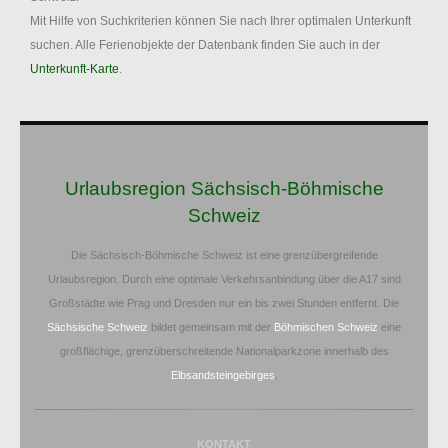
Mit Hilfe von Suchkriterien können Sie nach Ihrer optimalen Unterkunft
suchen. Alle Ferienobjekte der Datenbank finden Sie auch in der
Unterkunft-Karte
.
Urlaubsregion Sächsisch-Böhmische
Schweiz
Die Sächsisch-Böhmische Schweiz ist eine grenzübergreifende
Urlaubsregion. Durch eine optimale Verkehrsanbindung über die A17 sind
Großstädte wie Prag und Dresden nur ein bis zwei Stunden entfernt. Die
Sächsische Schweiz
bildet gemeinsam mit der
Böhmischen Schweiz
eine
großflächige, grenzüberschreitende Nationalparkzone innerhalb des
Elbsandsteingebirges
.
KONTAKT