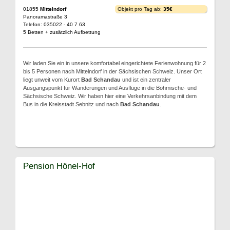
01855
Mittelndorf
Objekt pro Tag ab:
35€
Panoramastraße 3
Telefon: 035022 - 40 7 63
5 Betten + zusätzlich Aufbettung
Wir laden Sie ein in unsere komfortabel eingerichtete Ferienwohnung für 2
bis 5 Personen nach Mittelndorf in der Sächsischen Schweiz. Unser Ort
liegt unweit vom Kurort
Bad Schandau
und ist ein zentraler
Ausgangspunkt für Wanderungen und Ausflüge in die Böhmische- und
Sächsische Schweiz. Wir haben hier eine Verkehrsanbindung mit dem
Bus in die Kreisstadt Sebnitz und nach
Bad Schandau
.
Pension Hönel-Hof