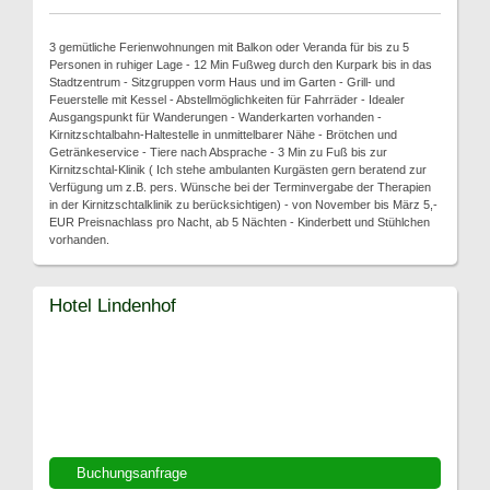
3 gemütliche Ferienwohnungen mit Balkon oder Veranda für bis zu 5
Personen in ruhiger Lage - 12 Min Fußweg durch den Kurpark bis in das
Stadtzentrum - Sitzgruppen vorm Haus und im Garten - Grill- und
Feuerstelle mit Kessel - Abstellmöglichkeiten für Fahrräder - Idealer
Ausgangspunkt für Wanderungen - Wanderkarten vorhanden -
Kirnitzschtalbahn-Haltestelle in unmittelbarer Nähe - Brötchen und
Getränkeservice - Tiere nach Absprache - 3 Min zu Fuß bis zur
Kirnitzschtal-Klinik ( Ich stehe ambulanten Kurgästen gern beratend zur
Verfügung um z.B. pers. Wünsche bei der Terminvergabe der Therapien
in der Kirnitzschtalklinik zu berücksichtigen) - von November bis März 5,-
EUR Preisnachlass pro Nacht, ab 5 Nächten - Kinderbett und Stühlchen
vorhanden.
Hotel Lindenhof
Buchungsanfrage