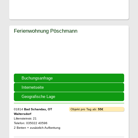
Ferienwohnung Pöschmann
Buchungsanfrage
Internetseite
Geografische Lage
01814
Bad Schandau, OT
Objekt pro Tag ab:
55€
Waltersdorf
Liliensteinstr. 21
Telefon: 035022 40596
2 Betten + zusätzlich Aufbettung