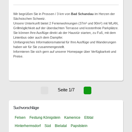
Wir begrüßen Sie in Prossen / 3 km von
Bad Schandau
im Herzen der
Sächsischen Schweiz.
Unsere Unterkunft bietet 2 Ferienwohnungen (37m² und 90m²) mit WLAN,
Grillmöglichkeit auf der überdachten Terrasse und kostenfreie Parkplätze.
Sie können Ihre Ausflüge direkt ab der Haustür starten, zu Fuß, mit dem
Linienbus oder auch dem Dampfer.
Umfangreiches Informationsmaterial für Ihre Ausflüge und Wanderungen
haben wir für Sie zusammengestellt.
Informieren Sie sich gern auf unserer Homepage über Verfügbarkeit und
Preise.
Seite 1/7
Suchvorschläge
Felsen
Festung Königstein
Kamenice
Elbtal
Hinterhermsdorf
Süd
Bielatal
Papststein