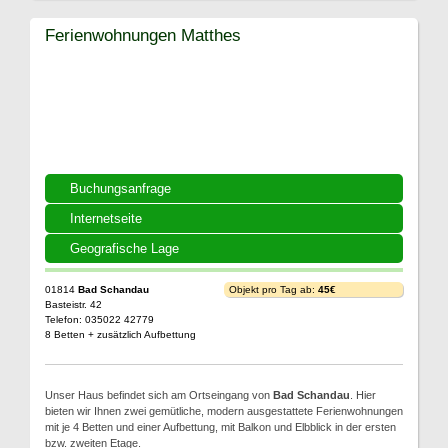
Ferienwohnungen Matthes
Buchungsanfrage
Internetseite
Geografische Lage
01814
Bad Schandau
Objekt pro Tag ab:
45€
Basteistr. 42
Telefon: 035022 42779
8 Betten + zusätzlich Aufbettung
Unser Haus befindet sich am Ortseingang von
Bad Schandau
. Hier
bieten wir Ihnen zwei gemütliche, modern ausgestattete Ferienwohnungen
mit je 4 Betten und einer Aufbettung, mit Balkon und Elbblick in der ersten
bzw. zweiten Etage.