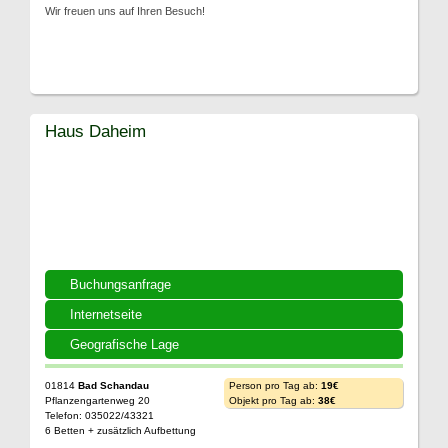
Wir freuen uns auf Ihren Besuch!
Haus Daheim
Buchungsanfrage
Internetseite
Geografische Lage
01814
Bad Schandau
Person pro Tag ab:
19€
Pflanzengartenweg 20
Objekt pro Tag ab:
38€
Telefon: 035022/43321
6 Betten + zusätzlich Aufbettung