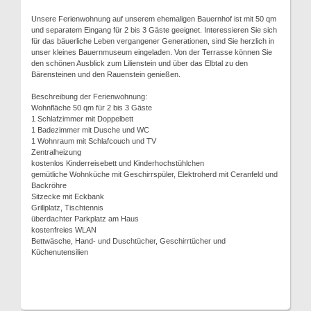
Unsere Ferienwohnung auf unserem ehemaligen Bauernhof ist mit 50 qm
und separatem Eingang für 2 bis 3 Gäste geeignet. Interessieren Sie sich
für das bäuerliche Leben vergangener Generationen, sind Sie herzlich in
unser kleines Bauernmuseum eingeladen. Von der Terrasse können Sie
den schönen Ausblick zum Lilienstein und über das Elbtal zu den
Bärensteinen und den Rauenstein genießen.
Beschreibung der Ferienwohnung:
Wohnfläche 50 qm für 2 bis 3 Gäste
1 Schlafzimmer mit Doppelbett
1 Badezimmer mit Dusche und WC
1 Wohnraum mit Schlafcouch und TV
Zentralheizung
kostenlos Kinderreisebett und Kinderhochstühlchen
gemütliche Wohnküche mit Geschirrspüler, Elektroherd mit Ceranfeld und
Backröhre
Sitzecke mit Eckbank
Grillplatz, Tischtennis
überdachter Parkplatz am Haus
kostenfreies WLAN
Bettwäsche, Hand- und Duschtücher, Geschirrtücher und
Küchenutensilien