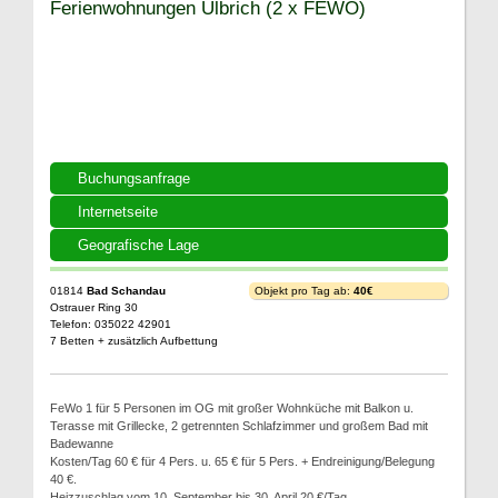
Ferienwohnungen Ulbrich (2 x FEWO)
Buchungsanfrage
Internetseite
Geografische Lage
01814
Bad Schandau
Objekt pro Tag ab:
40€
Ostrauer Ring 30
Telefon: 035022 42901
7 Betten + zusätzlich Aufbettung
FeWo 1 für 5 Personen im OG mit großer Wohnküche mit Balkon u.
Terasse mit Grillecke, 2 getrennten Schlafzimmer und großem Bad mit
Badewanne
Kosten/Tag 60 € für 4 Pers. u. 65 € für 5 Pers. + Endreinigung/Belegung
40 €.
Heizzuschlag vom 10. September bis 30. April 20 €/Tag.