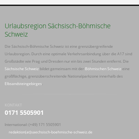
Urlaubsregion Sächsisch-Böhmische
Schweiz
Die Sächsisch-Böhmische Schweiz ist eine grenzübergreifende
Urlaubsregion. Durch eine optimale Verkehrsanbindung über die A17 sind
Großstädte wie Prag und Dresden nur ein bis zwei Stunden entfernt. Die
Sächsische Schweiz
bildet gemeinsam mit der
Böhmischen Schweiz
eine
großflächige, grenzüberschreitende Nationalparkzone innerhalb des
Elbsandsteingebirges
.
KONTAKT
0171 5505901
International: (+49) 171 5505901
redaktion(at)saechsisch-boehmische-schweiz.de