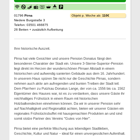
01796
Pirna
Objekt p. Woche ab:
110€
Niedere Burgstraße 3
Telefon: 03501 466875
26 Betten + zusätzlich Aufbettung
Ihre historische Auszeit.
Pirna hat viele Gesichter und unsere Pension Donatus fängt den
besonderen Charakter der Stadt ein. Unsere 3-Sterne-Superior-Pension
liegt direkt im Herzen der wunderschönen Pirnaer Altstadt in einem
historischen und aufwendig sanierten Gebäude aus dem 16. Jahrhundert.
In unserem Haus spüren Sie nicht nur die Geschichte Pirnas, sondern
nehmen auch aktiv am aufregenden und bunten Treiben der Stadt teil.
Dem Pfarrherr zu Putzkau Donatus Lange, der von ca. 1556 bis ca. 1562
Eigentümer des Hauses war, ist es zu verdanken, dass unsere Gäste ihr
reichhaltiges Frühstück in einem Raum mit historischen
Holzbalkendecken einnehmen können. Da wir in unserer Pension sehr
auf Nachhaltigkeit und Regionalität achten, bieten wir unserer Gästen ein
regionales Frühstücksbuffet mit hausgemachten Produkten an und sind
somit stolze Partner des Vereins "Gutes von Hier".
Pirna bietet eine perfekte Mischung aus lebendigen Stadtleben,
Geschichte, Kultur und Natur – ideal für einen unvergesslichen Aufenthalt.