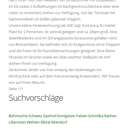
nach Ihrer Tour zum Relaxen. Ein Schlafzimmer mit Doppelbett
im EG sowie 2 Aufbettungen im Dachgeschoss,(letztere über eine
Leiter zu erreichen) stehen zur Verfügung. Auf der Terrasse mit
Gartenmöbeln ist Grillen jederzeit möglich.
Unsere kleine Ferienwohnung (ab 42€ zzgl. Kurtaxe p.N.) bietet
Platz für 2 Personen, ist zentral gelegen und ca. 28qm groß. Eine
Gewölbedecke und im Stil angepasste Accessoires gefallen nicht
nur Romantikern. Sie befindet sich im Erdgeschoss ohne Treppen
und die Fewo ist für Kurzübernachtungen geeignet. Eine kleine
Sitzecke im Grünen sowie ein über-dachter Stellplatz im Hof
stehen Ihnen zur Verfügung.
Sie können direkt von hier entlang des Malerweges ins
Kirnitzschtal oder auf dem Panoramaweg loswandern. Wir freuen
uns auf Ihren Besuch.
Seite 1/1
Suchvorschläge
Böhmische Schweiz
Gasthof
Königstein
Felsen
Schmilka
Rathen
Lilienstein
Wehlen
Elbtal
Altendorf