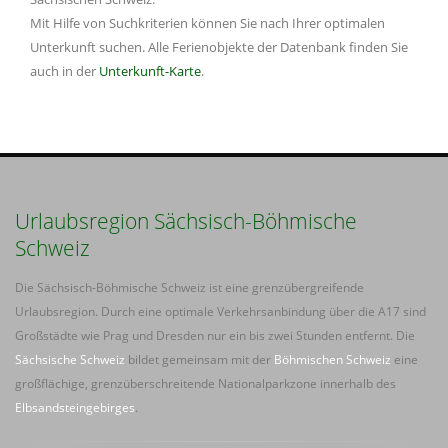
Mit Hilfe von Suchkriterien können Sie nach Ihrer optimalen
Unterkunft suchen. Alle Ferienobjekte der Datenbank finden Sie
auch in der
Unterkunft-Karte
.
Urlaubsregion Sächsisch-Böhmische
Schweiz
Die Sächsisch-Böhmische Schweiz ist eine grenzübergreifende
Urlaubsregion. Durch eine optimale Verkehrsanbindung über die A17 sind
Großstädte wie Prag und Dresden nur ein bis zwei Stunden entfernt. Die
Sächsische Schweiz
bildet gemeinsam mit der
Böhmischen Schweiz
eine
großflächige, grenzüberschreitende Nationalparkzone innerhalb des
Elbsandsteingebirges
.