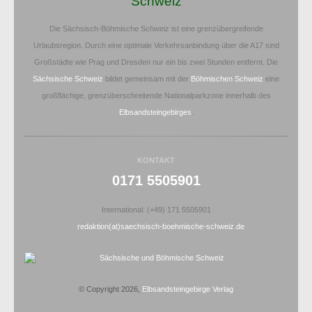
Schweiz
Die Sächsisch-Böhmische Schweiz ist eine grenzübergreifende
Urlaubsregion. Durch eine optimale Verkehrsanbindung über die A17 sind
Großstädte wie Prag und Dresden nur ein bis zwei Stunden entfernt. Die
Sächsische Schweiz
bildet gemeinsam mit der
Böhmischen Schweiz
eine
großflächige, grenzüberschreitende Nationalparkzone innerhalb des
Elbsandsteingebirges
.
KONTAKT
0171 5505901
International: (+49) 171 5505901
redaktion(at)saechsisch-boehmische-schweiz.de
© Copyright 2026,
Elbsandsteingebirge Verlag