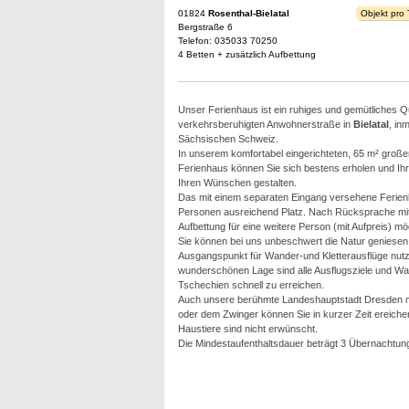
01824
Rosenthal-Bielatal
Objekt pro
Bergstraße 6
Telefon: 035033 70250
4 Betten + zusätzlich Aufbettung
Unser Ferienhaus ist ein ruhiges und gemütliches Qua
verkehrsberuhigten Anwohnerstraße in
Bielatal
, in
Sächsischen Schweiz.
In unserem komfortabel eingerichteten, 65 m² große
Ferienhaus können Sie sich bestens erholen und Ih
Ihren Wünschen gestalten.
Das mit einem separaten Eingang versehene Ferienha
Personen ausreichend Platz. Nach Rücksprache mit 
Aufbettung für eine weitere Person (mit Aufpreis) mög
Sie können bei uns unbeschwert die Natur geniesen
Ausgangspunkt für Wander-und Kletterausflüge nutz
wunderschönen Lage sind alle Ausflugsziele und 
Tschechien schnell zu erreichen.
Auch unsere berühmte Landeshauptstadt Dresden mit 
oder dem Zwinger können Sie in kurzer Zeit ereiche
Haustiere sind nicht erwünscht.
Die Mindestaufenthaltsdauer beträgt 3 Übernachtun