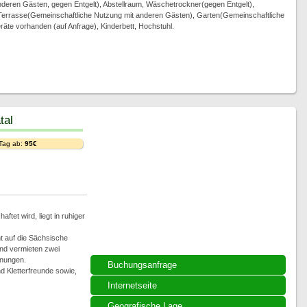
deren Gästen, gegen Entgelt), Abstellraum, Wäschetrockner(gegen Entgelt),
Terrasse(Gemeinschaftliche Nutzung mit anderen Gästen), Garten(Gemeinschaftliche
äte vorhanden (auf Anfrage), Kinderbett, Hochstuhl.
tal
 Tag ab:
95€
tet wird, liegt in ruhiger
t auf die Sächsische
und vermieten zwei
hnungen.
Buchungsanfrage
d Kletterfreunde sowie,
Internetseite
Geografische Lage