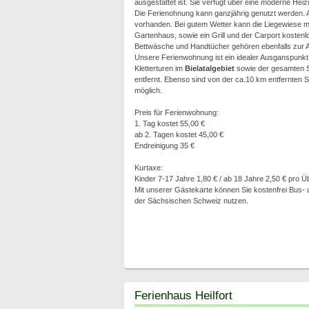
ausgestattet ist. Sie verfügt über eine moderne H
Die Ferienohnung kann ganzjährig genutzt werden. A
vorhanden. Bei gutem Wetter kann die Liegewiese mi
Gartenhaus, sowie ein Grill und der Carport kostenl
Bettwäsche und Handtücher gehören ebenfalls zur A
Unsere Ferienwohnung ist ein idealer Ausganspunkt
Kletterturen im
Bielatalgebiet
sowie der gesamten Sä
entfernt. Ebenso sind von der ca.10 km entfernten 
möglich.
Preis für Ferienwohnung:
1. Tag kostet 55,00 €
ab 2. Tagen kostet 45,00 €
Endreinigung 35 €
Kurtaxe:
Kinder 7-17 Jahre 1,80 € / ab 18 Jahre 2,50 € pro 
Mit unserer Gästekarte können Sie kostenfrei Bus- u
der Sächsischen Schweiz nutzen.
Ferienhaus Heilfort