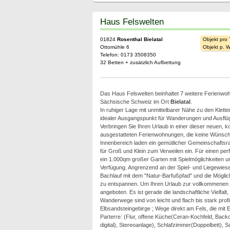
Haus Felswelten
01824
Rosenthal Bielatal
Objekt pro
Ottomühle 6
Objekt p. 
Telefon: 0173 3508350
32 Betten + zusätzlich Aufbettung
Das Haus Felswelten beinhaltet 7 weitere Ferienwoh
Sächsische Schweiz im Ort
Bielatal
.
In ruhiger Lage mit unmittelbarer Nähe zu den Klette
idealer Ausgangspunkt für Wanderungen und Ausflüg
Verbringen Sie Ihren Urlaub in einer dieser neuen, 
ausgestatteten Ferienwohnungen, die keine Wünsche
Innenbereich laden ein gemütlicher Gemeinschaftsr
für Groß und Klein zum Verweilen ein. Für einen perf
ein 1.000qm großer Garten mit Spielmöglichkeiten 
Verfügung. Angrenzend an der Spiel- und Liegewiese 
Bachlauf mit dem "Natur-Barfußpfad" und die Möglic
zu entspannen. Um Ihren Urlaub zur vollkommenen E
angeboten. Es ist gerade die landschaftliche Vielfal
Wanderwege sind von leicht und flach bis stark profil
Elbsandsteingebirge ; Wege direkt am Fels, die mit E
Parterre: (Flur, offene Küche(Ceran-Kochfeld, Back
digital), Stereoanlage), Schlafzimmer(Doppelbett),