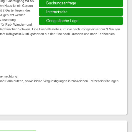
eizung, Gastzugang WLAN.
Buchungsanfrage
m Haus ist ein Carport
t 2 Gartenliegen, das
Internetseite
os genutzt werden.
usstattung.
Geografische Lage
 für Rad-,Wander- und
chsischen Schweiz. Eine Bushaltestelle zur Linie nach Königstein ist nur 3 Minuten
Stadt Königstein Ausflugsfahrten auf der Elbe nach Dresden und nach Tschechien
Übernachtung
nd Bahn nutzen, sowie kleine Vergünstigungen in zahlreichen Freizeiteinrichtungen