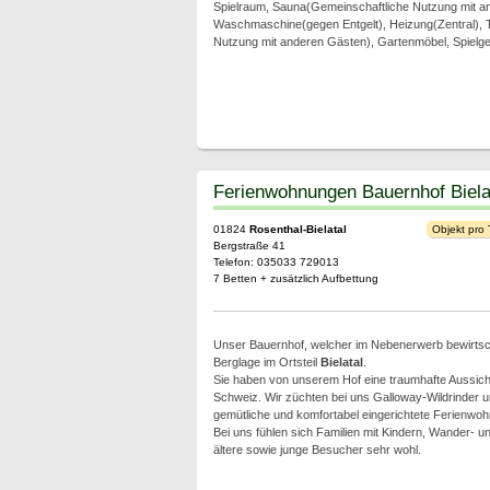
Spielraum, Sauna(Gemeinschaftliche Nutzung mit an
Waschmaschine(gegen Entgelt), Heizung(Zentral), 
Nutzung mit anderen Gästen), Gartenmöbel, Spielger
Ferienwohnungen Bauernhof Biela
01824
Rosenthal-Bielatal
Objekt pro
Bergstraße 41
Telefon: 035033 729013
7 Betten + zusätzlich Aufbettung
Unser Bauernhof, welcher im Nebenerwerb bewirtschaf
Berglage im Ortsteil
Bielatal
.
Sie haben von unserem Hof eine traumhafte Aussich
Schweiz. Wir züchten bei uns Galloway-Wildrinder 
gemütliche und komfortabel eingerichtete Ferienwo
Bei uns fühlen sich Familien mit Kindern, Wander- un
ältere sowie junge Besucher sehr wohl.