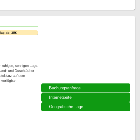
 Tag ab:
35€
r ruhigen, sonnigen Lage.
 Hand- und Duschtücher
ielplatz auf dem
 verfügbar.
Buchungsanfrage
Internetseite
Geografische Lage