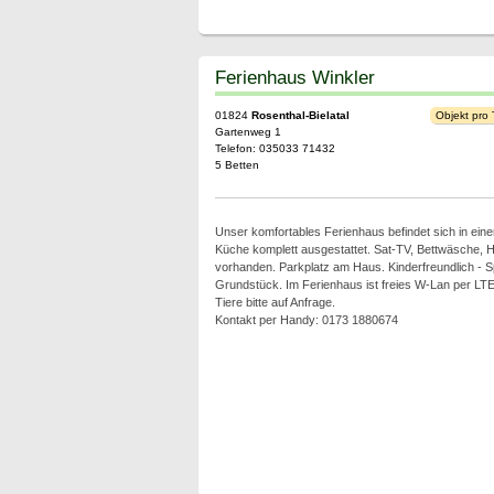
Ferienhaus Winkler
01824
Rosenthal-Bielatal
Objekt pro
Gartenweg 1
Telefon: 035033 71432
5 Betten
Unser komfortables Ferienhaus befindet sich in eine
Küche komplett ausgestattet. Sat-TV, Bettwäsche,
vorhanden. Parkplatz am Haus. Kinderfreundlich - Sp
Grundstück. Im Ferienhaus ist freies W-Lan per LTE
Tiere bitte auf Anfrage.
Kontakt per Handy: 0173 1880674