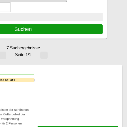
7 Suchergebnisse
Seite 1/1
 Tag ab:
45€
 einem der schönsten
 Klettergebiet der
d Entspannung.
e für 2 Personen