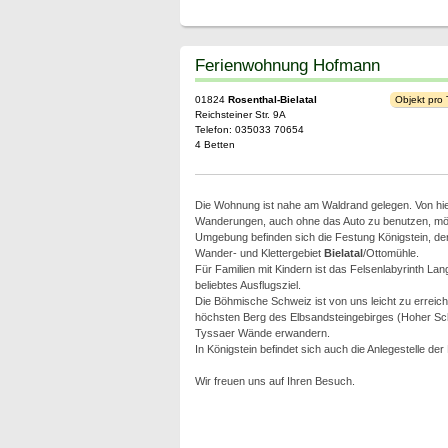
Ferienwohnung Hofmann
01824
Rosenthal-Bielatal
Objekt pro
Reichsteiner Str. 9A
Telefon: 035033 70654
4 Betten
Die Wohnung ist nahe am Waldrand gelegen. Von hi
Wanderungen, auch ohne das Auto zu benutzen, mög
Umgebung befinden sich die Festung Königstein, der
Wander- und Klettergebiet
Bielatal
/Ottomühle.
Für Familien mit Kindern ist das Felsenlabyrinth La
beliebtes Ausflugsziel.
Die Böhmische Schweiz ist von uns leicht zu erreich
höchsten Berg des Elbsandsteingebirges (Hoher Sc
Tyssaer Wände erwandern.
In Königstein befindet sich auch die Anlegestelle der
Wir freuen uns auf Ihren Besuch.