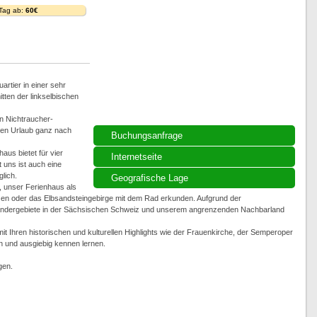
 Tag ab:
60€
rtier in einer sehr
mitten der linkselbischen
n Nichtraucher-
ren Urlaub ganz nach
Buchungsanfrage
us bietet für vier
Internetseite
uns ist auch eine
lich.
Geografische Lage
, unser Ferienhaus als
en oder das Elbsandsteingebirge mit dem Rad erkunden. Aufgrund der
Wandergebiete in der Sächsischen Schweiz und unserem angrenzenden Nachbarland
Ihren historischen und kulturellen Highlights wie der Frauenkirche, der Semperoper
n und ausgiebig kennen lernen.
gen.