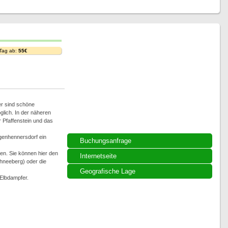
 Tag ab:
55€
er sind schöne
lich. In der näheren
 Pfaffenstein und das
ngenhennersdorf ein
Buchungsanfrage
en. Sie können hier den
Internetseite
hneeberg) oder die
Geografische Lage
 Elbdampfer.