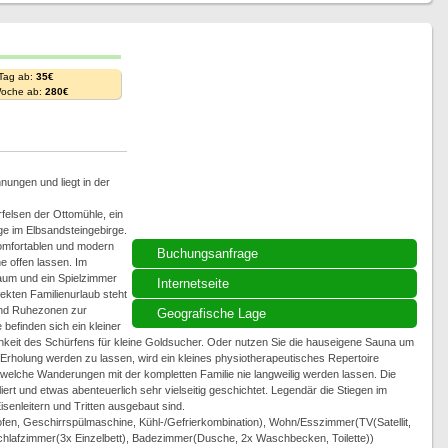
 Tag ab:
35€
Woche ab:
280€
nungen und liegt in der
rfelsen der Ottomühle, ein
e im Elbsandsteingebirge.
komfortablen und modern
Buchungsanfrage
 offen lassen. Im
aum und ein Spielzimmer
Internetseite
ekten Familienurlaub steht
und Ruhezonen zur
Geografische Lage
befinden sich ein kleiner
hkeit des Schürfens für kleine Goldsucher. Oder nutzen Sie die hauseigene Sauna um
rholung werden zu lassen, wird ein kleines physiotherapeutisches Repertoire
t, welche Wanderungen mit der kompletten Familie nie langweilig werden lassen. Die
iert und etwas abenteuerlich sehr vielseitig geschichtet. Legendär die Stiegen im
isenleitern und Tritten ausgebaut sind.
ofen, Geschirrspülmaschine, Kühl-/Gefrierkombination), Wohn/Esszimmer(TV(Satellit,
 Schlafzimmer(3x Einzelbett), Badezimmer(Dusche, 2x Waschbecken, Toilette))