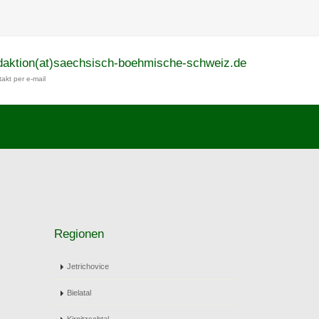
daktion(at)saechsisch-boehmische-schweiz.de
akt per e-mail
Regionen
Jetrichovice
Bielatal