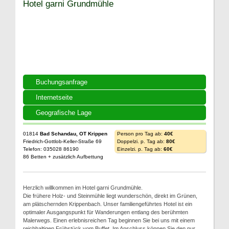
Hotel garni Grundmühle
Buchungsanfrage
Internetseite
Geografische Lage
01814
Bad Schandau, OT Krippen
Person pro Tag ab:
40€
Friedrich-Gottlob-Keller-Straße 69
Doppelzi. p. Tag ab:
80€
Telefon: 035028 86190
Einzelzi. p. Tag ab:
60€
86 Betten + zusätzlich Aufbettung
Herzlich willkommen im Hotel garni Grundmühle.
Die frühere Holz- und Steinmühle liegt wunderschön, direkt im Grünen,
am plätschernden Krippenbach. Unser familiengeführtes Hotel ist ein
optimaler Ausgangspunkt für Wanderungen entlang des berühmten
Malerwegs. Einen erlebnisreichen Tag beginnen Sie bei uns mit einem
reichhaltigen Frühstück vom Buffet. Im Anschluss können Sie den nur