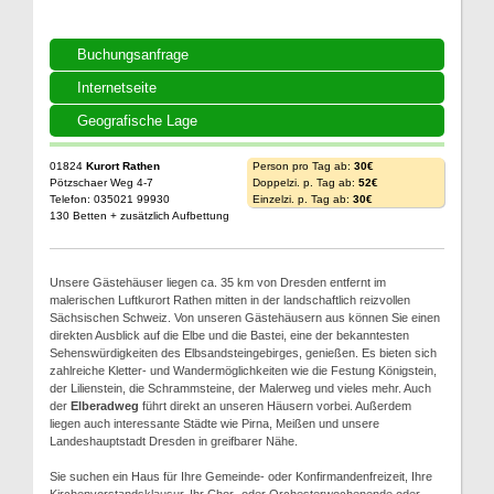
Buchungsanfrage
Internetseite
Geografische Lage
01824
Kurort Rathen
Person pro Tag ab:
30€
Pötzschaer Weg 4-7
Doppelzi. p. Tag ab:
52€
Telefon: 035021 99930
Einzelzi. p. Tag ab:
30€
130 Betten + zusätzlich Aufbettung
Unsere Gästehäuser liegen ca. 35 km von Dresden entfernt im
malerischen Luftkurort Rathen mitten in der landschaftlich reizvollen
Sächsischen Schweiz. Von unseren Gästehäusern aus können Sie einen
direkten Ausblick auf die Elbe und die Bastei, eine der bekanntesten
Sehenswürdigkeiten des Elbsandsteingebirges, genießen. Es bieten sich
zahlreiche Kletter- und Wandermöglichkeiten wie die Festung Königstein,
der Lilienstein, die Schrammsteine, der Malerweg und vieles mehr. Auch
der
Elberadweg
führt direkt an unseren Häusern vorbei. Außerdem
liegen auch interessante Städte wie Pirna, Meißen und unsere
Landeshauptstadt Dresden in greifbarer Nähe.
Sie suchen ein Haus für Ihre Gemeinde- oder Konfirmandenfreizeit, Ihre