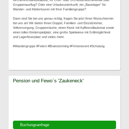
Kirchenvorstandsklausur, Ihr Chor- oder Orchesterwochenende oder
Gruppenausflug? Oder eine Urlaubsunterkunft, ein „Basislager“ für
Wander- und Klettertouren mit Ihrer Familiengruppe?
Dann sind Sie bei uns genau richtig, fragen Sie jetzt Ihren Wunschtermin
bei uns an! Wir bieten Ihnen Doppel, Familien- und Einzelzimmer,
Vollversorgung, Gruppenräume, einen Kiosk mit Kaffeevollautomat sowie
einen tollen Kinderspielplatz, eine große Spielwiese mit Grillmöglichkeit
und Lagerfeuerplatz und vieles mehr.
#Wandergruppe #Feiern #Brainstorming #Firmenevent #Schulung
Pension und Fewo`s 'Zaukeneck'
Buchungsanfrage