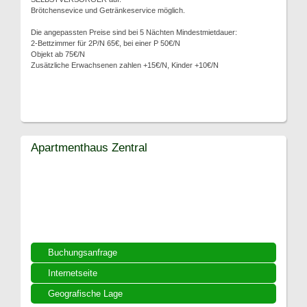
Brötchensevice und Getränkeservice möglich.
Die angepassten Preise sind bei 5 Nächten Mindestmietdauer:
2-Bettzimmer für 2P/N 65€, bei einer P 50€/N
Objekt ab 75€/N
Zusätzliche Erwachsenen zahlen +15€/N, Kinder +10€/N
Apartmenthaus Zentral
Buchungsanfrage
Internetseite
Geografische Lage