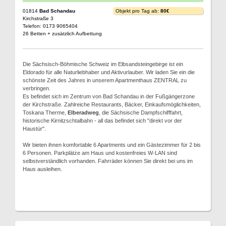
01814
Bad Schandau
Objekt pro Tag ab:
80€
Kirchstraße 3
Telefon: 0173 9065404
26 Betten + zusätzlich Aufbettung
Die Sächsisch-Böhmische Schweiz im Elbsandsteingebirge ist ein
Eldorado für alle Naturliebhaber und Aktivurlauber. Wir laden Sie ein die
schönste Zeit des Jahres in unserem Apartmenthaus ZENTRAL zu
verbringen.
Es befindet sich im Zentrum von Bad Schandau in der Fußgängerzone
der Kirchstraße. Zahlreiche Restaurants, Bäcker, Einkaufsmöglichkeiten,
Toskana Therme,
Elberadweg
, die Sächsische Dampfschifffahrt,
historische Kirnitzschtalbahn - all das befindet sich "direkt vor der
Haustür".
Wir bieten ihnen komfortable 6 Apartments und ein Gästezimmer für 2 bis
6 Personen. Parkplätze am Haus und kostenfreies W-LAN sind
selbstverständlich vorhanden. Fahrräder können Sie direkt bei uns im
Haus ausleihen.