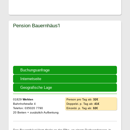
Pension Bauernhäus'l
Buchungsanfrage
Internetseite
Geografische Lage
01829
Wehlen
Person pro Tag ab:
32€
Bahnhofstraße 4
Doppelzi. p. Tag ab:
41€
Telefon: 035020 7790
Einzelzi. p. Tag ab:
32€
20 Betten + zusätzlich Aufbettung