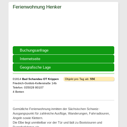
Ferienwohnung Henker
Buchungsanfrage
Internetseite
Geografische Lage
01814
Bad Schandau OT Krippen
Objekt pro Tag ab:
55€
Friedrich-Gottlob-Kellerstraße 14b
Telefon: 035028 80107
4 Betten
Gemütliche Ferienwohnung inmitten der Sächsischen Schweiz-
Ausgangspunkt für zahlreiche Ausflüge, Wanderungen, Fahrradtouren,
Angeln sowie Klettern.
Die Elbe liegt unmittelbar vor der Tür und lädt zu Bootstouren und