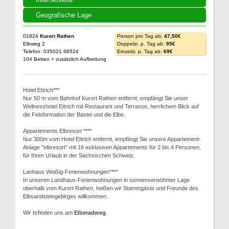
Geografische Lage
01824
Kurort Rathen
Person pro Tag ab:
47,50€
Elbweg 2
Doppelzi. p. Tag ab:
95€
Telefon: 035021 68524
Einzelzi. p. Tag ab:
69€
104 Betten + zusätzlich Aufbettung
Hotel Ettrich***
Nur 50 m vom Bahnhof Kurort Rathen entfernt, empfängt Sie unser
Wellnesshotel Ettrich mit Restaurant und Terrasse, herrlichem Blick auf
die Felsformation der Bastei und die Elbe.
Appartements Elbresort ****
Nur 300m vom Hotel Ettrich entfernt, empfängt Sie unsere Appartement-
Anlage "elbresort" mit 16 exklusiven Appartements für 2 bis 4 Personen,
für Ihren Urlaub in der Sächsischen Schweiz.
Lanhaus Weißig-Ferienwohnungen****
In unseren Landhaus-Ferienwohnungen in sonnenverwöhnter Lage
oberhalb vom Kurort Rathen, heißen wir Stammgäste und Freunde des
Elbsandsteingebirges willkommen.
Wir brfinden uns am
Elberadweg
.