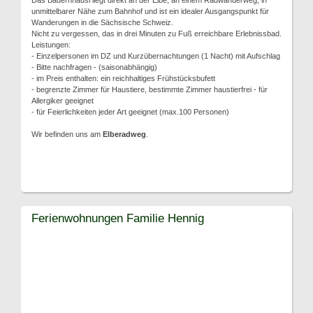
Das Bauernhäusl liegt direkt an der Elbe, an einem Radwanderweg, in
unmittelbarer Nähe zum Bahnhof und ist ein idealer Ausgangspunkt für
Wanderungen in die Sächsische Schweiz.
Nicht zu vergessen, das in drei Minuten zu Fuß erreichbare Erlebnissbad.
Leistungen:
- Einzelpersonen im DZ und Kurzübernachtungen (1 Nacht) mit Aufschlag
- Bitte nachfragen - (saisonabhängig)
- im Preis enthalten: ein reichhaltiges Frühstücksbufett
- begrenzte Zimmer für Haustiere, bestimmte Zimmer haustierfrei - für
Allergiker geeignet
- für Feierlichkeiten jeder Art geeignet (max.100 Personen)
Wir befinden uns am
Elberadweg
.
Ferienwohnungen Familie Hennig