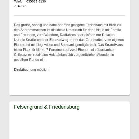
Telefon: 035022 9130
7 Betten
Das große, sonnig und nahe der Elbe gelegene Ferienhaus mit Blick zu
den Schrammsteinen ist die ideale Unterkunft für den Urlaub mit Familie
und Freunden, zum Wandern, Radfahren oder einfach nur Relaxen.
Nur die Straße und der
Elberadweg
trennt das Grundstück vom eigenen
Elbestrand mit Liegewiese und Bootsanlegemöglichkeit. Das StrandHaus
bietet Platz für bis zu 7 Personen auf zwei Ebenen, ein überdachter
Grillplatz mit rustikalen Holzbänken lädt zu gemütlichen Abenden in
geselliger Runde ein.
Direktbuchung möglich
Felsengrund & Friedensburg