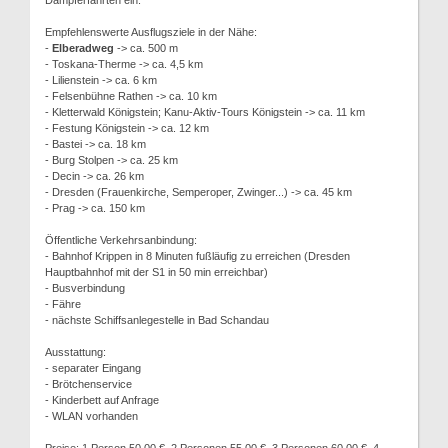
Dampferfahrten ein.
Empfehlenswerte Ausflugsziele in der Nähe:
-
Elberadweg
-> ca. 500 m
- Toskana-Therme -> ca. 4,5 km
- Lilienstein -> ca. 6 km
- Felsenbühne Rathen -> ca. 10 km
- Kletterwald Königstein; Kanu-Aktiv-Tours Königstein -> ca. 11 km
- Festung Königstein -> ca. 12 km
- Bastei -> ca. 18 km
- Burg Stolpen -> ca. 25 km
- Decin -> ca. 26 km
- Dresden (Frauenkirche, Semperoper, Zwinger...) -> ca. 45 km
- Prag -> ca. 150 km
Öffentliche Verkehrsanbindung:
- Bahnhof Krippen in 8 Minuten fußläufig zu erreichen (Dresden
Hauptbahnhof mit der S1 in 50 min erreichbar)
- Busverbindung
- Fähre
- nächste Schiffsanlegestelle in Bad Schandau
Ausstattung:
- separater Eingang
- Brötchenservice
- Kinderbett auf Anfrage
- WLAN vorhanden