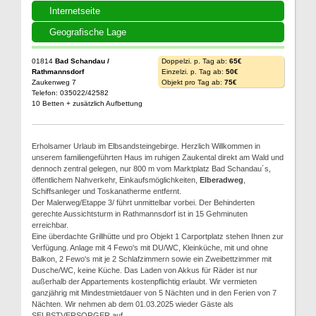
Internetseite
Geografische Lage
01814
Bad Schandau /
Doppelzi. p. Tag ab:
65€
Rathmannsdorf
Einzelzi. p. Tag ab:
50€
Zaukenweg 7
Objekt pro Tag ab:
75€
Telefon: 035022/42582
10 Betten + zusätzlich Aufbettung
Erholsamer Urlaub im Elbsandsteingebirge. Herzlich Willkommen in
unserem familiengeführten Haus im ruhigen Zaukental direkt am Wald und
dennoch zentral gelegen, nur 800 m vom Marktplatz Bad Schandau´s,
öffentlichem Nahverkehr, Einkaufsmöglichkeiten,
Elberadweg
,
Schiffsanleger und Toskanatherme entfernt.
Der Malerweg/Etappe 3/ führt unmittelbar vorbei. Der Behinderten
gerechte Aussichtsturm in Rathmannsdorf ist in 15 Gehminuten
erreichbar.
Eine überdachte Grillhütte und pro Objekt 1 Carportplatz stehen Ihnen zur
Verfügung. Anlage mit 4 Fewo's mit DU/WC, Kleinküche, mit und ohne
Balkon, 2 Fewo's mit je 2 Schlafzimmern sowie ein Zweibettzimmer mit
Dusche/WC, keine Küche. Das Laden von Akkus für Räder ist nur
außerhalb der Appartements kostenpflichtig erlaubt. Wir vermieten
ganzjährig mit Mindestmietdauer von 5 Nächten und in den Ferien von 7
Nächten. Wir nehmen ab dem 01.03.2025 wieder Gäste als
SELBSTVERSORGER auf.