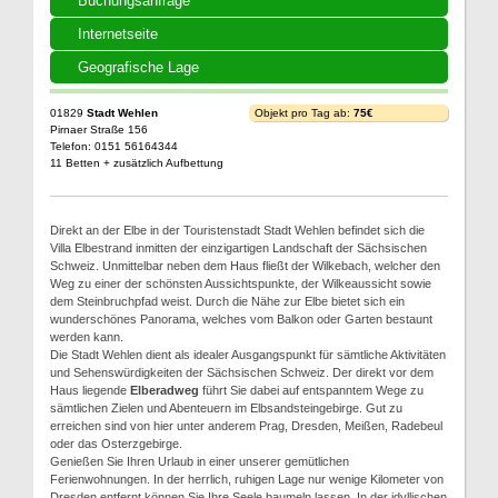
Buchungsanfrage
Internetseite
Geografische Lage
01829
Stadt Wehlen
Objekt pro Tag ab:
75€
Pirnaer Straße 156
Telefon: 0151 56164344
11 Betten + zusätzlich Aufbettung
Direkt an der Elbe in der Touristenstadt Stadt Wehlen befindet sich die
Villa Elbestrand inmitten der einzigartigen Landschaft der Sächsischen
Schweiz. Unmittelbar neben dem Haus fließt der Wilkebach, welcher den
Weg zu einer der schönsten Aussichtspunkte, der Wilkeaussicht sowie
dem Steinbruchpfad weist. Durch die Nähe zur Elbe bietet sich ein
wunderschönes Panorama, welches vom Balkon oder Garten bestaunt
werden kann.
Die Stadt Wehlen dient als idealer Ausgangspunkt für sämtliche Aktivitäten
und Sehenswürdigkeiten der Sächsischen Schweiz. Der direkt vor dem
Haus liegende
Elberadweg
führt Sie dabei auf entspanntem Wege zu
sämtlichen Zielen und Abenteuern im Elbsandsteingebirge. Gut zu
erreichen sind von hier unter anderem Prag, Dresden, Meißen, Radebeul
oder das Osterzgebirge.
Genießen Sie Ihren Urlaub in einer unserer gemütlichen
Ferienwohnungen. In der herrlich, ruhigen Lage nur wenige Kilometer von
Dresden entfernt können Sie Ihre Seele baumeln lassen. In der idyllischen