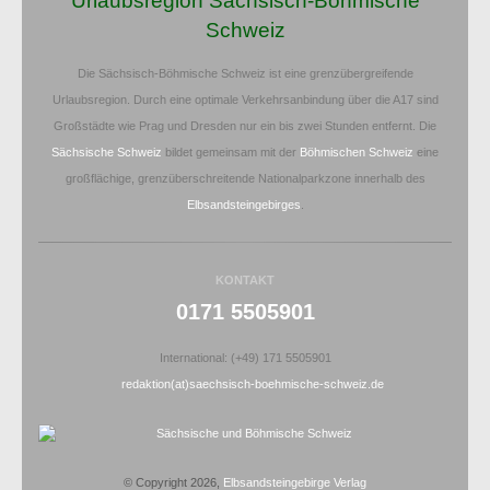
Urlaubsregion Sächsisch-Böhmische
Schweiz
Die Sächsisch-Böhmische Schweiz ist eine grenzübergreifende
Urlaubsregion. Durch eine optimale Verkehrsanbindung über die A17 sind
Großstädte wie Prag und Dresden nur ein bis zwei Stunden entfernt. Die
Sächsische Schweiz
bildet gemeinsam mit der
Böhmischen Schweiz
eine
großflächige, grenzüberschreitende Nationalparkzone innerhalb des
Elbsandsteingebirges
.
KONTAKT
0171 5505901
International: (+49) 171 5505901
redaktion(at)saechsisch-boehmische-schweiz.de
© Copyright 2026,
Elbsandsteingebirge Verlag