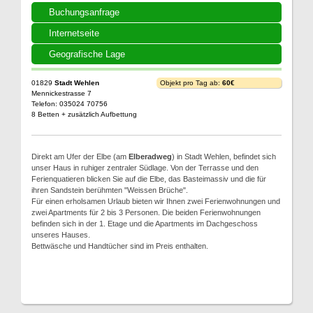
Buchungsanfrage
Internetseite
Geografische Lage
01829
Stadt Wehlen
Objekt pro Tag ab:
60€
Mennickestrasse 7
Telefon: 035024 70756
8 Betten + zusätzlich Aufbettung
Direkt am Ufer der Elbe (am
Elberadweg
) in Stadt Wehlen, befindet sich
unser Haus in ruhiger zentraler Südlage. Von der Terrasse und den
Ferienquatieren blicken Sie auf die Elbe, das Basteimassiv und die für
ihren Sandstein berühmten "Weissen Brüche".
Für einen erholsamen Urlaub bieten wir Ihnen zwei Ferienwohnungen und
zwei Apartments für 2 bis 3 Personen. Die beiden Ferienwohnungen
befinden sich in der 1. Etage und die Apartments im Dachgeschoss
unseres Hauses.
Bettwäsche und Handtücher sind im Preis enthalten.