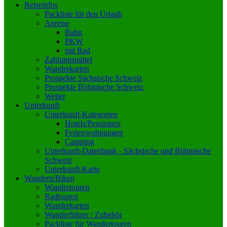
Reiseinfos
Packliste für den Urlaub
Anreise
Bahn
PKW
mit Rad
Zahlungsmittel
Wanderkarten
Prospekte Sächsische Schweiz
Prospekte Böhmische Schweiz
Wetter
Unterkunft
Unterkunft-Kategorien
Hotels/Pensionen
Ferienwohnungen
Camping
Unterkunft-Datenbank - Sächsische und Böhmische
Schweiz
Unterkunft-Karte
Wandern/Biken
Wandertouren
Radtouren
Wanderkarten
Wanderführer / Zubehör
Packliste für Wandertouren