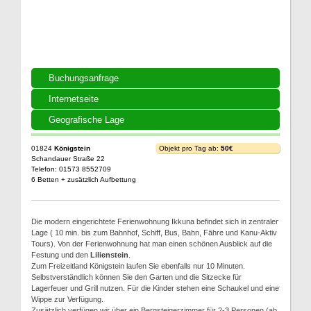
Buchungsanfrage
Internetseite
Geografische Lage
01824
Königstein
Objekt pro Tag ab:
50€
Schandauer Straße 22
Telefon: 01573 8552709
6 Betten + zusätzlich Aufbettung
Die modern eingerichtete Ferienwohnung Ikkuna befindet sich in zentraler
Lage ( 10 min. bis zum Bahnhof, Schiff, Bus, Bahn, Fähre und Kanu-Aktiv
Tours). Von der Ferienwohnung hat man einen schönen Ausblick auf die
Festung und den
Lilienstein
.
Zum Freizeitland Königstein laufen Sie ebenfalls nur 10 Minuten.
Selbstverständlich können Sie den Garten und die Sitzecke für
Lagerfeuer und Grill nutzen. Für die Kinder stehen eine Schaukel und eine
Wippe zur Verfügung.
Zusätzlich verfügen wir über ein Bergsteigerzimmer für 2-3 Personen (ab