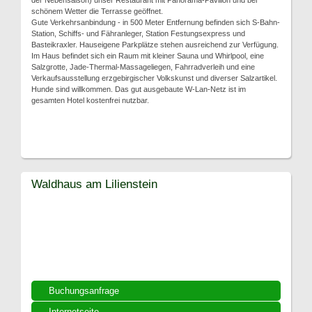
der Nebensaison) unser Restaurant mit Panorama-Pavillon und bei
schönem Wetter die Terrasse geöffnet.
Gute Verkehrsanbindung - in 500 Meter Entfernung befinden sich S-Bahn-
Station, Schiffs- und Fähranleger, Station Festungsexpress und
Basteikraxler. Hauseigene Parkplätze stehen ausreichend zur Verfügung.
Im Haus befindet sich ein Raum mit kleiner Sauna und Whirlpool, eine
Salzgrotte, Jade-Thermal-Massageliegen, Fahrradverleih und eine
Verkaufsausstellung erzgebirgischer Volkskunst und diverser Salzartikel.
Hunde sind willkommen. Das gut ausgebaute W-Lan-Netz ist im
gesamten Hotel kostenfrei nutzbar.
Waldhaus am Lilienstein
Buchungsanfrage
Internetseite