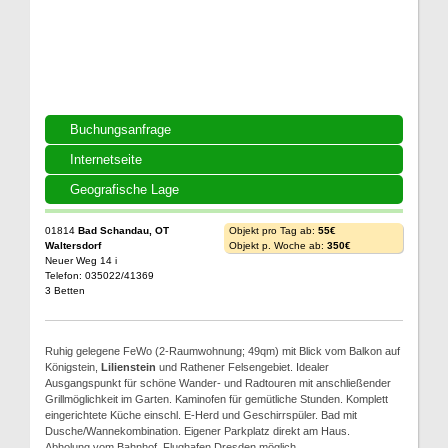
Buchungsanfrage
Internetseite
Geografische Lage
01814
Bad Schandau, OT
Objekt pro Tag ab:
55€
Waltersdorf
Objekt p. Woche ab:
350€
Neuer Weg 14 i
Telefon: 035022/41369
3 Betten
Ruhig gelegene FeWo (2-Raumwohnung; 49qm) mit Blick vom Balkon auf
Königstein,
Lilienstein
und Rathener Felsengebiet. Idealer
Ausgangspunkt für schöne Wander- und Radtouren mit anschließender
Grillmöglichkeit im Garten. Kaminofen für gemütliche Stunden. Komplett
eingerichtete Küche einschl. E-Herd und Geschirrspüler. Bad mit
Dusche/Wannekombination. Eigener Parkplatz direkt am Haus.
Abholung vom Bahnhof, Flughafen Dresden möglich.