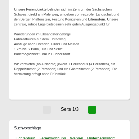
Unsere Ferienobjekte befinden sich im Zentrum der Sächsischen
Schweiz, direkt am Malerweg, umgeben von reizvoller Landschaft und
den Bergen Pfaffenstein, Festung Königstein und
Lilienstein
. Unsere
zentrale, ruhige Lage bietet einen sehr guten Ausgangspunkt für
Wanderungen im Elbsandsteingebirge
Fahrradtouren auf dem Elbradweg
Ausflüge nach Dresden, Pillnitz und Meißen
1 km bis S-Bahn, Bus und Schiff
Bademöglichkeit 5 km in Cunnersdorf
Wir vermieten (ab 4 Nächte) jeweils 1 Ferienhaus (4 Personen), ein
Doppelzimmer (2 Personen) und ein Gästezimmer (2 Personen). Die
Vermietung erfolgt ohne Frühstück.
Seite 1/3
Suchvorschläge
Lichtenhain
Ferienwohnung
Wehlen
Hinterhermsdorf