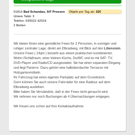
01814
Bad Schandau, StT Prossen
Objekt pro Tag ab:
32€
Untere Talstr. 3
Telefon: 035022 42524
2 Betten
Wir bieten Ihnen eine gemütliche Fewo für 2 Personen, in sonniger und
ruhiger zentraler Lage, direkt am Elbradweg, mit Blick auf den
Lilienstein
.
Unsere Fewo ( 24qm ) besteht aus einem praktischen kombinierten
Wohn-/Schlafraum, einer kleinen Küche, Du/WC und ist mit SAT- TV,
DVD-Player und Radio/CD ausgestattet. Sie hat einen separaten Eingang
und liegt Parterre. Dazu gehört eine halbüberdachte Terrasse mit
Holzgartenmöbeln.
Ihr Fahrzeug hat einen eigenen Parkplatz auf dem Grundstück.
Gern können Sie auch unsere Fahrräder für eine Radtour auf dem
Elbradweg ausleihen.
Bitte haben Sie Verständnis, daß in der Fewo nicht geraucht wird.
Wir nehmen nur noch Buchungen ab 4 Übernachtungen entgegen.
Wir freuen uns schon auf Ihre Kontaktaufnahme.