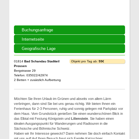
Buchungsanfrage
Internetseite
Geografische Lage
01814
Bad Schandau Stadtteil
Objekt pro Tag ab:
55€
Prossen
Bergstrasse 29
Telefon: 035022/42974
2 Betten + zusätzlich Aufbettung
Möchten Sie Ihren Urlaub im Grünen und abseits von allem Lärm
verbringen, dann sind Sie bei uns genau richtig. Wir bieten Ihnen ein
Ferienhaus für 2-3 Personen, ruhig und sonnig gelegen mit Parkplatz vor
dem Haus. Vom Grundstück genießen Sie einen wunderschönen Blick in
das Elbtal mit Festung Königstein und
Lilienstein
. Sie haben einen
idealen Ausgangspunkt für Wanderungen und Radtouren in die
Sächsische und Böhmische Schweiz.
Haben wir Ihr Interesse geweckt? Dann nehmen Sie doch einfach Kontakt
mit uns auf! Auf Ihren Besuch freut sich Familie Katzschner.