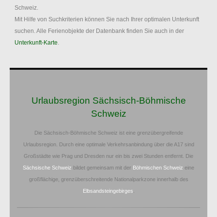
Schweiz.
Mit Hilfe von Suchkriterien können Sie nach Ihrer optimalen Unterkunft
suchen. Alle Ferienobjekte der Datenbank finden Sie auch in der
Unterkunft-Karte
.
Urlaubsregion Sächsisch-Böhmische
Schweiz
Die Sächsisch-Böhmische Schweiz ist eine grenzübergreifende
Urlaubsregion. Durch eine optimale Verkehrsanbindung über die A17 sind
Großstädte wie Prag und Dresden nur ein bis zwei Stunden entfernt. Die
Sächsische Schweiz
bildet gemeinsam mit der
Böhmischen Schweiz
eine
großflächige, grenzüberschreitende Nationalparkzone innerhalb des
Elbsandsteingebirges
.