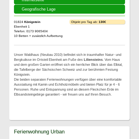
Geografische Lage
01824
Königstein
Objekt pro Tag ab:
130€
Ebenheit 1
Telefon: 0173 9065404
10 Betten + zusätzlich Aufbettung
Unser Waldhaus (Neubau 2010) befindet sich in traumhafter Natur- und
Bergkulisse im Ortsteil Ebenheit am Fuße des
Liliensteins
. Vom Haus
und dem großen Garten eröffnet sich ein herrlicher Blick über das Elbtal,
die Tafelberge der Sächsischen Schweiz und zur berühmten Festung
Königstein.
Die beiden separaten Ferienwohnungen verfügen über eine komfortable
Ausstattung mit Kamin und Echtholzmöbeln und bieten Platz für je 4 - 6
Personen. Ruhe und Entspannung sind an diesem Fleckchen Erde im
Elbsandsteingebirge garantiert - wir freuen uns auf Ihren Besuch.
Ferienwohnung Urban