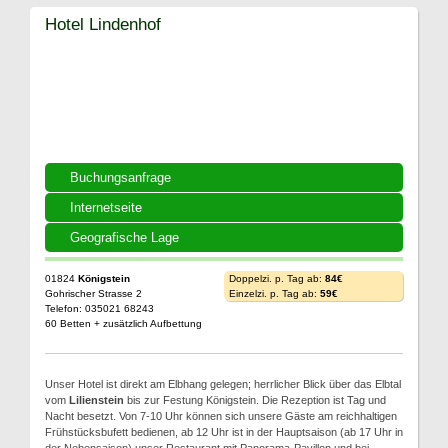
Hotel Lindenhof
Buchungsanfrage
Internetseite
Geografische Lage
01824
Königstein
Doppelzi. p. Tag ab:
84€
Gohrischer Strasse 2
Einzelzi. p. Tag ab:
59€
Telefon: 035021 68243
60 Betten + zusätzlich Aufbettung
Unser Hotel ist direkt am Elbhang gelegen; herrlicher Blick über das Elbtal
vom
Lilienstein
bis zur Festung Königstein. Die Rezeption ist Tag und
Nacht besetzt. Von 7-10 Uhr können sich unsere Gäste am reichhaltigen
Frühstücksbufett bedienen, ab 12 Uhr ist in der Hauptsaison (ab 17 Uhr in