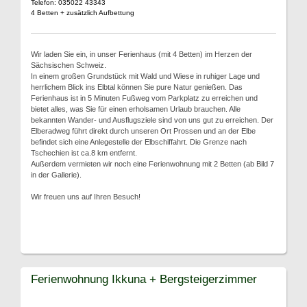
Telefon: 035022 43343
4 Betten + zusätzlich Aufbettung
Wir laden Sie ein, in unser Ferienhaus (mit 4 Betten) im Herzen der
Sächsischen Schweiz.
In einem großen Grundstück mit Wald und Wiese in ruhiger Lage und
herrlichem Blick ins Elbtal können Sie pure Natur genießen. Das
Ferienhaus ist in 5 Minuten Fußweg vom Parkplatz zu erreichen und
bietet alles, was Sie für einen erholsamen Urlaub brauchen. Alle
bekannten Wander- und Ausflugsziele sind von uns gut zu erreichen. Der
Elberadweg führt direkt durch unseren Ort Prossen und an der Elbe
befindet sich eine Anlegestelle der Elbschiffahrt. Die Grenze nach
Tschechien ist ca.8 km entfernt.
Außerdem vermieten wir noch eine Ferienwohnung mit 2 Betten (ab Bild 7
in der Gallerie).
Wir freuen uns auf Ihren Besuch!
Ferienwohnung Ikkuna + Bergsteigerzimmer