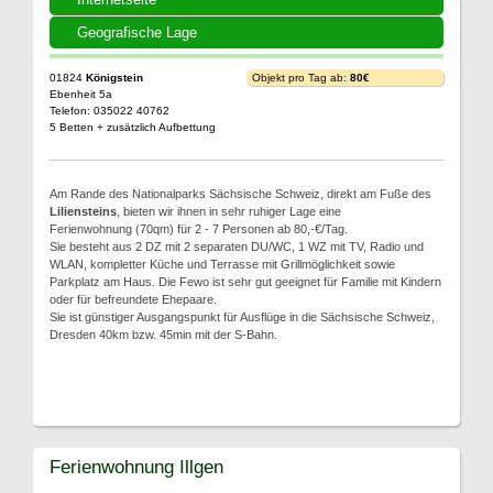
Geografische Lage
01824
Königstein
Objekt pro Tag ab:
80€
Ebenheit 5a
Telefon: 035022 40762
5 Betten + zusätzlich Aufbettung
Am Rande des Nationalparks Sächsische Schweiz, direkt am Fuße des
Liliensteins
, bieten wir ihnen in sehr ruhiger Lage eine
Ferienwohnung (70qm) für 2 - 7 Personen ab 80,-€/Tag.
Sie besteht aus 2 DZ mit 2 separaten DU/WC, 1 WZ mit TV, Radio und
WLAN, kompletter Küche und Terrasse mit Grillmöglichkeit sowie
Parkplatz am Haus. Die Fewo ist sehr gut geeignet für Familie mit Kindern
oder für befreundete Ehepaare.
Sie ist günstiger Ausgangspunkt für Ausflüge in die Sächsische Schweiz,
Dresden 40km bzw. 45min mit der S-Bahn.
Ferienwohnung Illgen