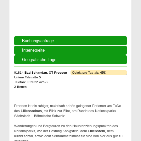
Buchungsanfrage
Internetseite
Geografische Lage
01814
Bad Schandau, OT Prossen
Objekt pro Tag ab:
45€
Untere Talstraße 5
Telefon: 035022 42522
2 Betten
Prossen ist ein ruhiger, malerisch schön gelegener Ferienort am Fuße
des
Liliensteines
, mit Blick zur Elbe, am Rande des Nationalparks
Sächsisch – Böhmische Schweiz.
Wanderungen und Bergtouren zu den Hauptanziehungspunkten des
Nationalparks, wie der Festung Königstein, dem
Lilienstein
, dem
Kirnitzschtal, sowie dem Schrammsteinmassiv sind von hier aus gut zu