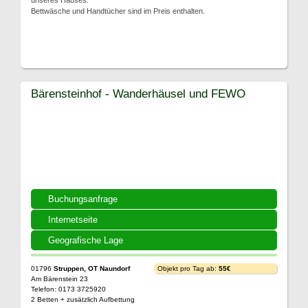
unseres Hauses.
Bettwäsche und Handtücher sind im Preis enthalten.
Bärensteinhof - Wanderhäusel und FEWO
Buchungsanfrage
Internetseite
Geografische Lage
01796
Struppen, OT Naundorf
Objekt pro Tag ab:
55€
Am Bärenstein 23
Telefon: 0173 3725920
2 Betten + zusätzlich Aufbettung