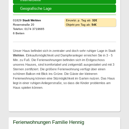
Geografische Lage
01829
Stadt Wehlen
Einzelzi. p. Tag ab:
32€
Rosenstraße 20
Objekt pro Tag ab:
54€
Telefon: 0174 3719665
6 Betten
Unser Haus befindet sich in zentraler und doch sehr ruhiger Lage in Stadt
Wehlen
. Einkaufsmöglichkeit und Dampferanleger erreichen Sie in 3 - 5
Min. zu Fuß. Die Ferienwohnungen befinden sich im Erdgeschoss
unseres Hauses, sind komfortabel und zeitgemäß ausgestattet und mit 3
Sternen zertifiziert. Die größere Ferienwohnung verfügt über einen
schönen Balkon mit Blick ins Grüne. Die Gäste der kleineren
Ferienwohnung können eine Sitzmöglichkeit im Garten nutzen. Das Haus
liegt in einer ruhigen Anliegerstraße, so dass die Kinder problemlos am
Haus spielen können.
Ferienwohnungen Familie Hennig