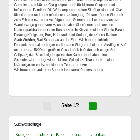
Gemeinschaftsküche. Gut geeignet auch für kleinere Gruppen und
befreundete Familien. Die Wohnungen erreichen Sie über einen mit Glas
überdachten und auch möblierten Laubengang. Diesen können Sie auch
zum Erholen nach den Ausflügen, zum Sonnen und Lesen nutzen uvm.
Wanderwege gehen vom Haus los, aber Sie können auch unsere
Nationalparkbahn oder den Bus nutzen. In Kürze erreichen Sie die Bastei,
Festung Königstein, Burg Hohnstein und Stolpen, den Kurort Rathen,
Stadt
Wehlen
, Bad Schandau an der Elbe. Wir haben reichlich
Prospektmaterial ausliegen und beraten Sie gerne bei Ihren Ausflügen. Auf
unserem ca. 5000 qm großem Grundstück befindet sich ein großer
Grillplatz, das Streichelgehege mit den Kamerunschafen, eine
Streuobstwiese, Liegewiese, kleiner Spielplatz, Tischtennis, kleiner
Kräutergarten und verschiedene Teesorten uvm.
Wir freuen uns auf Ihren Besuch in unserer Ferienscheune.
Seite 1/2
Suchvorschläge
Königstein
Lohmen
Bastei
Touren
Lichtenhain