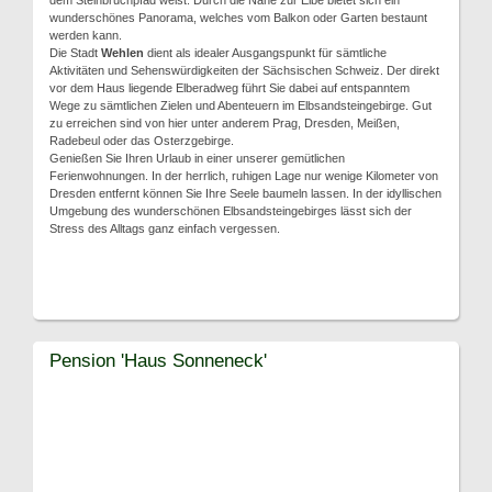
dem Steinbruchpfad weist. Durch die Nähe zur Elbe bietet sich ein
wunderschönes Panorama, welches vom Balkon oder Garten bestaunt
werden kann.
Die Stadt
Wehlen
dient als idealer Ausgangspunkt für sämtliche
Aktivitäten und Sehenswürdigkeiten der Sächsischen Schweiz. Der direkt
vor dem Haus liegende Elberadweg führt Sie dabei auf entspanntem
Wege zu sämtlichen Zielen und Abenteuern im Elbsandsteingebirge. Gut
zu erreichen sind von hier unter anderem Prag, Dresden, Meißen,
Radebeul oder das Osterzgebirge.
Genießen Sie Ihren Urlaub in einer unserer gemütlichen
Ferienwohnungen. In der herrlich, ruhigen Lage nur wenige Kilometer von
Dresden entfernt können Sie Ihre Seele baumeln lassen. In der idyllischen
Umgebung des wunderschönen Elbsandsteingebirges lässt sich der
Stress des Alltags ganz einfach vergessen.
Pension 'Haus Sonneneck'