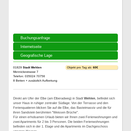
Buchungsanfrage
Internetseite
Geografische Lage
01829
Stadt Wehlen
Objekt pro Tag ab:
60€
Mennickestrasse 7
Telefon: 035024 70756
8 Betten + zusätzlich Aufbettung
Direkt am Ufer der Elbe (am Elberadweg) in Stadt
Wehlen
, befindet sich
unser Haus in ruhiger zentraler Südlage. Von der Terrasse und den
Ferienquatieren blicken Sie auf die Elbe, das Basteimassiv und die für
ihren Sandstein berühmten "Weissen Brüche".
Für einen erholsamen Urlaub bieten wir Ihnen zwei Ferienwohnungen und
zwei Apartments für 2 bis 3 Personen. Die beiden Ferienwohnungen
befinden sich in der 1. Etage und die Apartments im Dachgeschoss