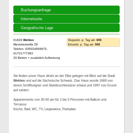
Buchungsanfrage
Internetseite
Geografische Lage
01829
Wehlen
Doppelzi. p. Tag ab:
65€
Menickestraße 29
Einzelzi. p. Tag ab:
50€
Telefon: 035024959975,
01721777383
20 Betten + zusätzlich Aufbettung
Sie finden unser Haus direkt an der Elbe gelegen mit Blick auf die Stadt
Wehlen
und auf die Sächsische Schweiz. Das Haus wurde 1868 von
einem Schiffseigner und Steinbruchbesitzer erbaut und 1997 von Grund
auf saniert.
Appartements von 30-60 qm für 2 bis 5 Personen mit Balkon und
Terrasse
Küche, Bad, WC, TV, Liegewiese, Parkplatz