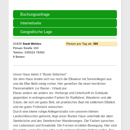
Buchungsanfrage
Internetseite
Geografische Lage
01829
Stadt Wehlen
Person pro Tag ab:
38€
Pirnaer Straße 163
Telefon: 035024 79392
8 Betten
Unser Haus bietet 3 "Bunte Stübchen".
Vor dem Haus breitet sich nur noch die Elbwiese mit Sonnenliegen aus
und die Elbe fließt stetig vorbei. Hier genießen Sie einen herrlichen
Panoramablick zur Bastei - Urlaub pur.
Etwas anders als anders wo. Herberge und Unterkunft im Gebäude
gegenüber in wohngesunden Farben für Radfahrer, Wanderer und alle
Gäste, die sich ein gutes Bett, ein praktisches Bad mit seitlichem Elbblick
und ein gutes Frühstück wünschen.
Durch eine kleine ruhige Anliegerstraße von unserem kleinen
Landschlösschen getrennt, liegt unser Buntes Haus unterhalb der alten
Steinbrüche und des Steinbrecher-Wanderweges. Die Farben sprechen
von Lebenslust und Kreativität. Die Formen erzählen Bewegung. Hier sind