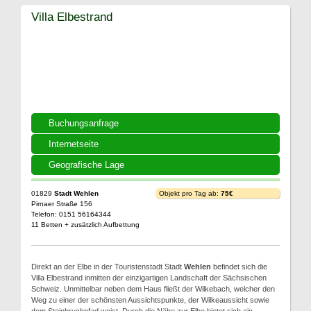
Villa Elbestrand
Buchungsanfrage
Internetseite
Geografische Lage
01829
Stadt Wehlen
Objekt pro Tag ab:
75€
Pirnaer Straße 156
Telefon: 0151 56164344
11 Betten + zusätzlich Aufbettung
Direkt an der Elbe in der Touristenstadt Stadt
Wehlen
befindet sich die
Villa Elbestrand inmitten der einzigartigen Landschaft der Sächsischen
Schweiz. Unmittelbar neben dem Haus fließt der Wilkebach, welcher den
Weg zu einer der schönsten Aussichtspunkte, der Wilkeaussicht sowie