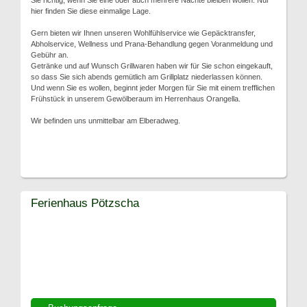
Sie richtig, wenn Sie eine oder auch mehrere Nächte bleiben wollen. Nur
hier finden Sie diese einmalige Lage.
Gern bieten wir Ihnen unseren Wohlfühlservice wie Gepäcktransfer,
Abholservice, Wellness und Prana-Behandlung gegen Voranmeldung und
Gebühr an.
Getränke und auf Wunsch Grillwaren haben wir für Sie schon eingekauft,
so dass Sie sich abends gemütlich am Grillplatz niederlassen können.
Und wenn Sie es wollen, beginnt jeder Morgen für Sie mit einem trefflichen
Frühstück in unserem Gewölberaum im Herrenhaus Orangella.
Wir befinden uns unmittelbar am Elberadweg.
Ferienhaus Pötzscha