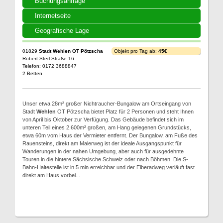
Buchungsanfrage
Internetseite
Geografische Lage
01829
Stadt Wehlen OT Pötzscha
Objekt pro Tag ab:
45€
Robert-Sterl-Straße 16
Telefon: 0172 3688847
2 Betten
Unser etwa 28m² großer Nichtraucher-Bungalow am Ortseingang von
Stadt
Wehlen
OT Pötzscha bietet Platz für 2 Personen und steht Ihnen
von April bis Oktober zur Verfügung. Das Gebäude befindet sich im
unteren Teil eines 2.600m² großen, am Hang gelegenen Grundstücks,
etwa 60m vom Haus der Vermieter entfernt. Der Bungalow, am Fuße des
Rauensteins, direkt am Malerweg ist der ideale Ausgangspunkt für
Wanderungen in der nahen Umgebung, aber auch für ausgedehnte
Touren in die hintere Sächsische Schweiz oder nach Böhmen. Die S-
Bahn-Haltestelle ist in 5 min erreichbar und der Elberadweg verläuft fast
direkt am Haus vorbei...