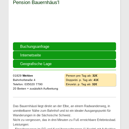
Pension Bauernhäus'l
Buchungsanfrage
Internetseite
Geografische Lage
01829
Wehlen
Person pro Tag ab:
32€
Bahnhofstraße 4
Doppelzi. p. Tag ab:
41€
Telefon: 035020 7790
Einzelzi. p. Tag ab:
32€
20 Betten + zusätzlich Aufbettung
Das Bauernhäusl liegt direkt an der Elbe, an einem Radwanderweg, in
unmittelbarer Nähe zum Bahnhof und ist ein idealer Ausgangspunkt für
Wanderungen in die Sächsische Schweiz.
Nicht zu vergessen, das in drei Minuten zu Fuß erreichbare Erlebnissbad.
Leistungen: