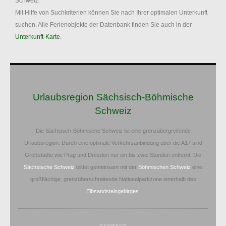
Schweiz.
Mit Hilfe von Suchkriterien können Sie nach Ihrer optimalen Unterkunft
suchen. Alle Ferienobjekte der Datenbank finden Sie auch in der
Unterkunft-Karte
.
Urlaubsregion Sächsisch-Böhmische
Schweiz
Die Sächsisch-Böhmische Schweiz ist eine grenzübergreifende
Urlaubsregion. Durch eine optimale Verkehrsanbindung über die A17 sind
Großstädte wie Prag und Dresden nur ein bis zwei Stunden entfernt. Die
Sächsische Schweiz
bildet gemeinsam mit der
Böhmischen Schweiz
eine
großflächige, grenzüberschreitende Nationalparkzone innerhalb des
Elbsandsteingebirges
.