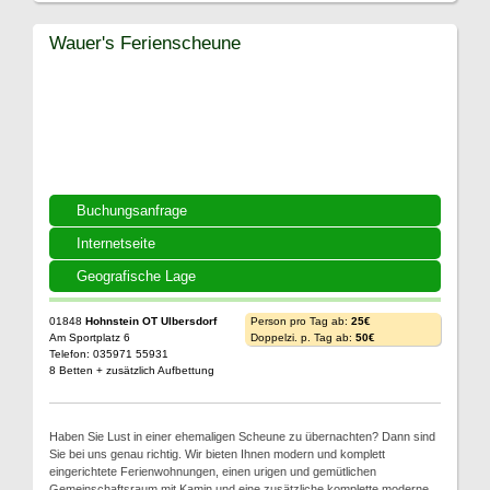
Wauer's Ferienscheune
Buchungsanfrage
Internetseite
Geografische Lage
01848
Hohnstein OT Ulbersdorf
Person pro Tag ab:
25€
Am Sportplatz 6
Doppelzi. p. Tag ab:
50€
Telefon: 035971 55931
8 Betten + zusätzlich Aufbettung
Haben Sie Lust in einer ehemaligen Scheune zu übernachten? Dann sind
Sie bei uns genau richtig. Wir bieten Ihnen modern und komplett
eingerichtete Ferienwohnungen, einen urigen und gemütlichen
Gemeinschaftsraum mit Kamin und eine zusätzliche komplette moderne