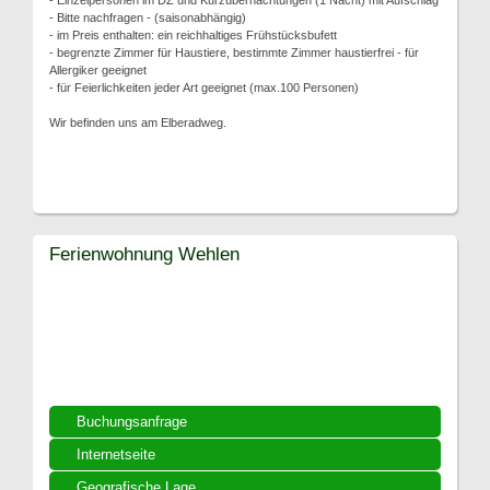
- Einzelpersonen im DZ und Kurzübernachtungen (1 Nacht) mit Aufschlag
- Bitte nachfragen - (saisonabhängig)
- im Preis enthalten: ein reichhaltiges Frühstücksbufett
- begrenzte Zimmer für Haustiere, bestimmte Zimmer haustierfrei - für
Allergiker geeignet
- für Feierlichkeiten jeder Art geeignet (max.100 Personen)
Wir befinden uns am Elberadweg.
Ferienwohnung Wehlen
Buchungsanfrage
Internetseite
Geografische Lage