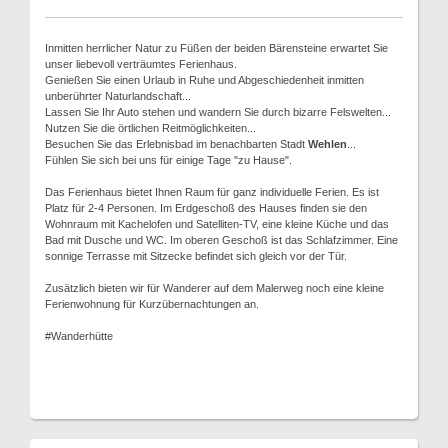
Inmitten herrlicher Natur zu Füßen der beiden Bärensteine erwartet Sie
unser liebevoll verträumtes Ferienhaus.
Genießen Sie einen Urlaub in Ruhe und Abgeschiedenheit inmitten
unberührter Naturlandschaft...
Lassen Sie Ihr Auto stehen und wandern Sie durch bizarre Felswelten...
Nutzen Sie die örtlichen Reitmöglichkeiten...
Besuchen Sie das Erlebnisbad im benachbarten Stadt
Wehlen
...
Fühlen Sie sich bei uns für einige Tage "zu Hause".
Das Ferienhaus bietet Ihnen Raum für ganz individuelle Ferien. Es ist
Platz für 2-4 Personen. Im Erdgeschoß des Hauses finden sie den
Wohnraum mit Kachelofen und Satelliten-TV, eine kleine Küche und das
Bad mit Dusche und WC. Im oberen Geschoß ist das Schlafzimmer. Eine
sonnige Terrasse mit Sitzecke befindet sich gleich vor der Tür.
Zusätzlich bieten wir für Wanderer auf dem Malerweg noch eine kleine
Ferienwohnung für Kurzübernachtungen an.
#Wanderhütte