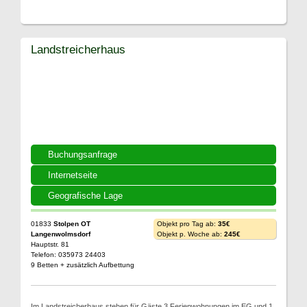
Landstreicherhaus
Buchungsanfrage
Internetseite
Geografische Lage
01833
Stolpen OT
Objekt pro Tag ab:
35€
Langenwolmsdorf
Objekt p. Woche ab:
245€
Hauptstr. 81
Telefon: 035973 24403
9 Betten + zusätzlich Aufbettung
Im Landstreicherhaus stehen für Gäste 3 Ferienwohnungen im EG und 1.