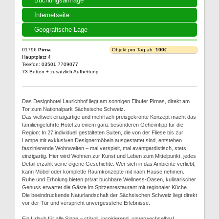
Buchungsanfrage
Internetseite
Geografische Lage
01796
Pirna
Objekt pro Tag ab:
100€
Hauptplatz 4
Telefon: 03501 7709077
73 Betten + zusätzlich Aufbettung
Das Designhotel Laurichhof liegt am sonnigen Elbufer Pirnas, direkt am
Tor zum Nationalpark Sächsische Schweiz.
Das weltweit einzigartige und mehrfach preisgekrönte Konzept macht das
familiengeführte Hotel zu einem ganz besonderen Geheimtipp für die
Region: In 27 individuell gestalteten Suiten, die von der Fliese bis zur
Lampe mit exklusiven Designermöbeln ausgestattet sind, entstehen
faszinierende Wohnwelten – mal verspielt, mal avantgardistisch, stets
einzigartig. Hier wird Wohnen zur Kunst und Leben zum Mittelpunkt, jedes
Detail erzählt seine eigene Geschichte. Wer sich in das Ambiente verliebt,
kann Möbel oder komplette Raumkonzepte mit nach Hause nehmen.
Ruhe und Erholung bieten privat buchbare Wellness-Oasen, kulinarischer
Genuss erwartet die Gäste im Spitzenrestaurant mit regionaler Küche.
Die beeindruckende Naturlandschaft der Sächsischen Schweiz liegt direkt
vor der Tür und verspricht unvergessliche Erlebnisse.
Ein Urlaub für alle Sinne – stilvoll, inspirierend, unverwechselbar!