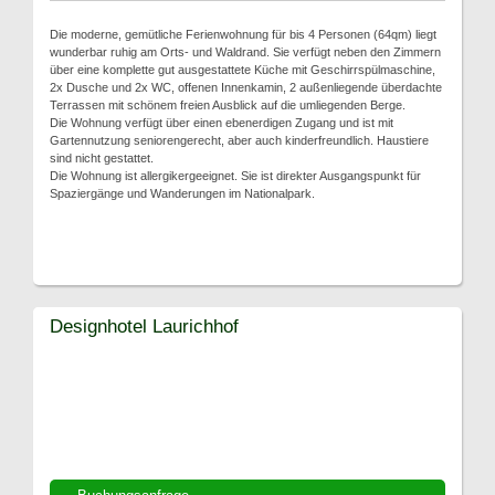
Die moderne, gemütliche Ferienwohnung für bis 4 Personen (64qm) liegt
wunderbar ruhig am Orts- und Waldrand. Sie verfügt neben den Zimmern
über eine komplette gut ausgestattete Küche mit Geschirrspülmaschine,
2x Dusche und 2x WC, offenen Innenkamin, 2 außenliegende überdachte
Terrassen mit schönem freien Ausblick auf die umliegenden Berge.
Die Wohnung verfügt über einen ebenerdigen Zugang und ist mit
Gartennutzung seniorengerecht, aber auch kinderfreundlich. Haustiere
sind nicht gestattet.
Die Wohnung ist allergikergeeignet. Sie ist direkter Ausgangspunkt für
Spaziergänge und Wanderungen im Nationalpark.
Designhotel Laurichhof