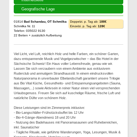
Geografische Lage
01814
Bad Schandau, OT Schmilka
Doppelzi. p. Tag ab:
188€
Schmilka Nr. 11
Einzelzi. p. Tag ab:
128€
Telefon: 035022 9130
22 Betten + zusätzlich Aufbettung
Viel Licht, viel Luft, reichlich Holz und helle Farben, ein schöner Garten,
dazu entspannende Musik und Vogelgezwitscher – das Bio Hotel in der
Sächsische Schweiz! Ein Haus voller Lebensfreude, genau wie wir.
Lassen Sie sich verzaubern von einem Ambiente aus exklusivem
Ruderclub und anmutigem Strandhausstil. In einem eindrucksvollen
Naturpanorama in unverbauter Elbelandschaft garantiert unsere Trilogie
aus Bio Vital Küche, Gesundheits- und Entspannungsangeboten (Sauna,
Massagen,...) sowie Aktivsein in reiner Natur einen viel versprechenden
Urlaubsgenuss. Freuen Sie sich auf kuschelige Räume, frische Luft und
natürliche Düfte von schönem Holz.
Diese Leistungen sind im Zimmerpreis inklusive:
- Bio-Langschläfer-Frühstücksbuffet bis 12 Uhr
- Bio-4-Gänge-Abendmenü 18 und 20 Uhr
- Nutzung des Badehauses mit Panoramasaunen und Ruhebereichen,
inkl. Saunatücher
- Tägliche Rituale, wie geführte Wanderungen, Yoga, Lesungen, Musik &