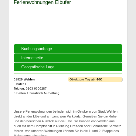
Ferienwohnungen Elbufer
Buchungsanfrage
Internetseite
Geografische Lage
01829
Wehlen
Objekt pro Tag ab:
60€
Elbufer 1
Telefon: 0163 6609287
6 Betten + zusätzlich Aufbettung
Unsere Ferienwohnungen befinden sich im Ortskern von Stadt Wehlen,
direkt an der Elbe und am zentralen Parkplatz. Genießen Sie die Ruhe
und den herrlichen Ausblick auf die Elbe. Sie können von Wehlen aus
auch mit dem Dampfschiff in Richtung Dresden oder Böhmische Schweiz
fahren. Von unseren Wohnungen können Sie in die 1. und 2. Etappe des
Malerweges einsteigen.