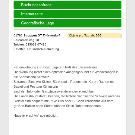
Buchungsanfrage
Internetseite
Geografische Lage
01796
Struppen OT Thürmsdorf
Objekt pro Tag ab:
50€
Bärensteinweg 10
Telefon: 035021 67416
2 Betten + zusätzlich Aufbettung
Ferienwohnung in ruhiger Lage am Fuß des Bärensteines.
Die Wohnung bietet einen optimalen Ausgangspunkt für Wanderungen in
die Sächsische Schweiz.
Bekannte Ziele wie Kleiner Bärenstein, Rauenstein, Kurort Rathen mit
Bastei und Festung Königstein
sind als Halb- oder Ganztageswanderungen erreichbar.
Die Landeshauptstadt Dresden, die hintere Sächsische Schweiz und das
Bielatal sind bequem mit PKW, Bus oder S- Bahn erreichbar. Auf dem
großen Balkon nach Süden können Sie in Ruhe entspannen.
Haustiere auf Anfrage möglich.