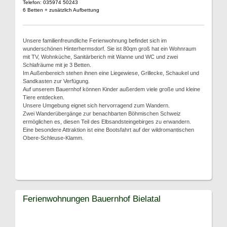
Telefon: 035974 50243
6 Betten + zusätzlich Aufbettung
Unsere familienfreundliche Ferienwohnung befindet sich im
wunderschönen Hinterhermsdorf. Sie ist 80qm groß hat ein Wohnraum
mit TV, Wohnküche, Sanitärberich mit Wanne und WC und zwei
Schlafräume mit je 3 Betten.
Im Außenbereich stehen ihnen eine Liegewiese, Grillecke, Schaukel und
Sandkasten zur Verfügung.
Auf unserem Bauernhof können Kinder außerdem viele große und kleine
Tiere entdecken.
Unsere Umgebung eignet sich hervorragend zum Wandern.
Zwei Wanderübergänge zur benachbarten Böhmischen Schweiz
ermöglichen es, diesen Teil des Elbsandsteingebirges zu erwandern.
Eine besondere Attraktion ist eine Bootsfahrt auf der wildromantischen
Obere-Schleuse-Klamm.
Ferienwohnungen Bauernhof Bielatal