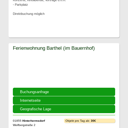
Konzerte, Kinoabende, Vorträge u.v.m.
- Parkplatz
Direktbuchung möglich
Ferienwohnung Barthel (im Bauernhof)
Buchungsanfrage
Internetseite
Geografische Lage
01855
Hinterhermsdorf
Objekt pro Tag ab:
30€
Weifbergstraße 2