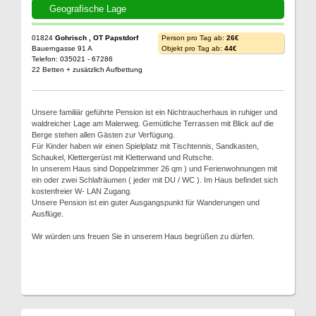
Geografische Lage
01824
Gohrisch , OT Papstdorf
Person pro Tag ab:
26€
Bauerngasse 91 A
Objekt pro Tag ab:
44€
Telefon: 035021 - 67286
22 Betten + zusätzlich Aufbettung
Unsere familiär geführte Pension ist ein Nichtraucherhaus in ruhiger und
waldreicher Lage am Malerweg. Gemütliche Terrassen mit Blick auf die
Berge stehen allen Gästen zur Verfügung.
Für Kinder haben wir einen Spielplatz mit Tischtennis, Sandkasten,
Schaukel, Klettergerüst mit Kletterwand und Rutsche.
In unserem Haus sind Doppelzimmer 26 qm ) und Ferienwohnungen mit
ein oder zwei Schlafräumen ( jeder mit DU / WC ). Im Haus befindet sich
kostenfreier W- LAN Zugang.
Unsere Pension ist ein guter Ausgangspunkt für Wanderungen und
Ausflüge.
Wir würden uns freuen Sie in unserem Haus begrüßen zu dürfen.