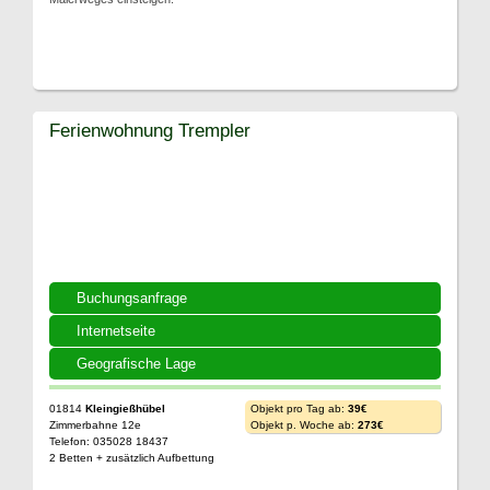
Ferienwohnung Trempler
Buchungsanfrage
Internetseite
Geografische Lage
01814
Kleingießhübel
Objekt pro Tag ab:
39€
Zimmerbahne 12e
Objekt p. Woche ab:
273€
Telefon: 035028 18437
2 Betten + zusätzlich Aufbettung