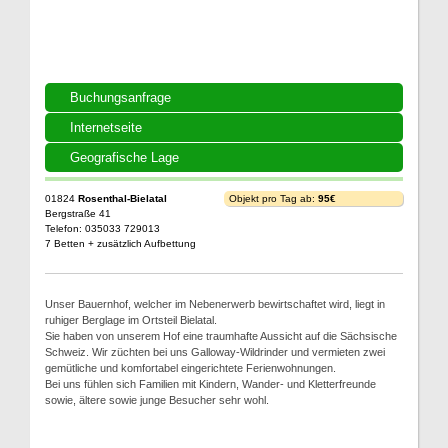
Buchungsanfrage
Internetseite
Geografische Lage
01824
Rosenthal-Bielatal
Objekt pro Tag ab:
95€
Bergstraße 41
Telefon: 035033 729013
7 Betten + zusätzlich Aufbettung
Unser Bauernhof, welcher im Nebenerwerb bewirtschaftet wird, liegt in
ruhiger Berglage im Ortsteil Bielatal.
Sie haben von unserem Hof eine traumhafte Aussicht auf die Sächsische
Schweiz. Wir züchten bei uns Galloway-Wildrinder und vermieten zwei
gemütliche und komfortabel eingerichtete Ferienwohnungen.
Bei uns fühlen sich Familien mit Kindern, Wander- und Kletterfreunde
sowie, ältere sowie junge Besucher sehr wohl.