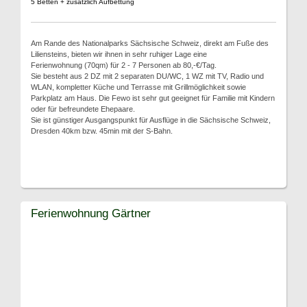
5 Betten + zusätzlich Aufbettung
Am Rande des Nationalparks Sächsische Schweiz, direkt am Fuße des
Liliensteins, bieten wir ihnen in sehr ruhiger Lage eine
Ferienwohnung (70qm) für 2 - 7 Personen ab 80,-€/Tag.
Sie besteht aus 2 DZ mit 2 separaten DU/WC, 1 WZ mit TV, Radio und
WLAN, kompletter Küche und Terrasse mit Grillmöglichkeit sowie
Parkplatz am Haus. Die Fewo ist sehr gut geeignet für Familie mit Kindern
oder für befreundete Ehepaare.
Sie ist günstiger Ausgangspunkt für Ausflüge in die Sächsische Schweiz,
Dresden 40km bzw. 45min mit der S-Bahn.
Ferienwohnung Gärtner