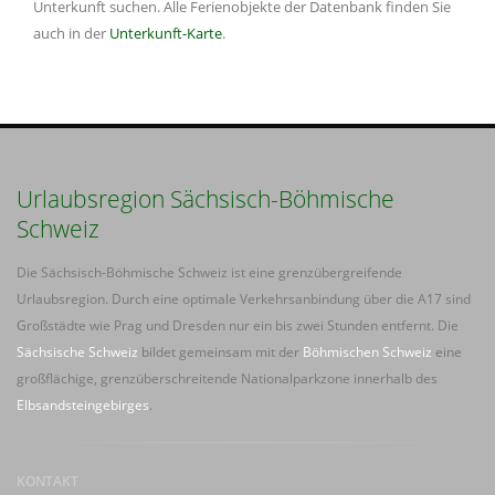
Unterkunft suchen. Alle Ferienobjekte der Datenbank finden Sie
auch in der
Unterkunft-Karte
.
Urlaubsregion Sächsisch-Böhmische
Schweiz
Die Sächsisch-Böhmische Schweiz ist eine grenzübergreifende
Urlaubsregion. Durch eine optimale Verkehrsanbindung über die A17 sind
Großstädte wie Prag und Dresden nur ein bis zwei Stunden entfernt. Die
Sächsische Schweiz
bildet gemeinsam mit der
Böhmischen Schweiz
eine
großflächige, grenzüberschreitende Nationalparkzone innerhalb des
Elbsandsteingebirges
.
KONTAKT