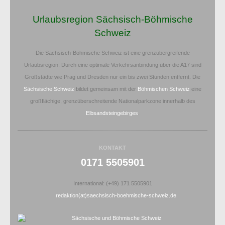
Urlaubsregion Sächsisch-Böhmische
Schweiz
Die Sächsisch-Böhmische Schweiz ist eine grenzübergreifende
Urlaubsregion. Durch eine optimale Verkehrsanbindung über die A17 sind
Großstädte wie Prag und Dresden nur ein bis zwei Stunden entfernt. Die
Sächsische Schweiz
bildet gemeinsam mit der
Böhmischen Schweiz
eine
großflächige, grenzüberschreitende Nationalparkzone innerhalb des
Elbsandsteingebirges
.
KONTAKT
0171 5505901
International: (+49) 171 5505901
redaktion(at)saechsisch-boehmische-schweiz.de