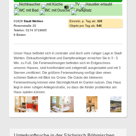
01829
Stadt Wehlen
Einzelzi. p. Tag ab:
32€
Rosenstraße 20
Objekt pro Tag ab:
54€
Telefon: 0174 3719665
6 Betten
Unser Haus befindet sich in zentraler und doch sehr ruhiger Lage in Stadt
Wehlen. Einkaufsmöglichkeit und Dampferanleger erreichen Sie in 3 - 5
Min. zu Fuß. Die Ferienwohnungen befinden sich im Erdgeschoss
unseres Hauses, sind komfortabel und zeitgemäß ausgestattet und mit 3
Sternen zertifiziert. Die größere Ferienwohnung verfügt über einen
schönen Balkon mit Blick ins Grüne. Die Gäste der kleineren
Ferienwohnung können eine Sitzmöglichkeit im Garten nutzen. Das Haus
liegt in einer ruhigen Anliegerstraße, so dass die Kinder problemlos am
Haus spielen können.
Unterkunftsuche in der Sächsisch Böhmischen