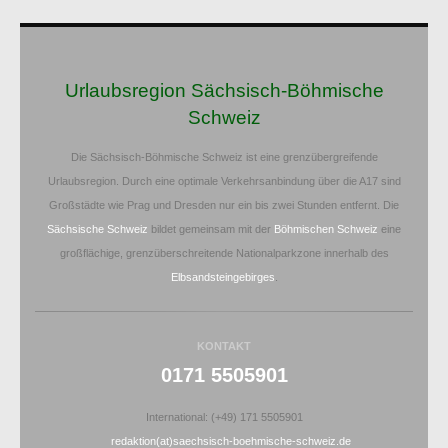
Urlaubsregion Sächsisch-Böhmische
Schweiz
Die Sächsisch-Böhmische Schweiz ist eine grenzübergreifende
Urlaubsregion. Durch eine optimale Verkehrsanbindung über die A17 sind
Großstädte wie Prag und Dresden nur ein bis zwei Stunden entfernt. Die
Sächsische Schweiz
bildet gemeinsam mit der
Böhmischen Schweiz
eine
großflächige, grenzüberschreitende Nationalparkzone innerhalb des
Elbsandsteingebirges
.
KONTAKT
0171 5505901
International: (+49) 171 5505901
redaktion(at)saechsisch-boehmische-schweiz.de