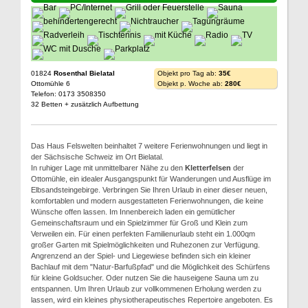
01824
Rosenthal Bielatal
Objekt pro Tag ab:
35€
Ottomühle 6
Objekt p. Woche ab:
280€
Telefon: 0173 3508350
32 Betten + zusätzlich Aufbettung
Das Haus Felswelten beinhaltet 7 weitere Ferienwohnungen und liegt in
der Sächsische Schweiz im Ort Bielatal.
In ruhiger Lage mit unmittelbarer Nähe zu den
Kletterfelsen
der
Ottomühle, ein idealer Ausgangspunkt für Wanderungen und Ausflüge im
Elbsandsteingebirge. Verbringen Sie Ihren Urlaub in einer dieser neuen,
komfortablen und modern ausgestatteten Ferienwohnungen, die keine
Wünsche offen lassen. Im Innenbereich laden ein gemütlicher
Gemeinschaftsraum und ein Spielzimmer für Groß und Klein zum
Verweilen ein. Für einen perfekten Familienurlaub steht ein 1.000qm
großer Garten mit Spielmöglichkeiten und Ruhezonen zur Verfügung.
Angrenzend an der Spiel- und Liegewiese befinden sich ein kleiner
Bachlauf mit dem "Natur-Barfußpfad" und die Möglichkeit des Schürfens
für kleine Goldsucher. Oder nutzen Sie die hauseigene Sauna um zu
entspannen. Um Ihren Urlaub zur vollkommenen Erholung werden zu
lassen, wird ein kleines physiotherapeutisches Repertoire angeboten. Es