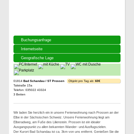
Buchungsanfrage
Internetseite
Geografische Lage
01814
Bad Schandau / ST Prossen
Objekt pro Tag ab:
60€
Talstraße 15a
Telefon: 035022 43324
3 Betten
Wir laden Sie herzlich ein in unsere Ferienwohnung nach Prossen an der
Elbe in der Sächsischen Schweiz. Unsere Ferienwohnung liegt am
Elberadweg, am Fuße des Lilienstein. Prossen ist ein idealer
Ausgangspunkt zu allen bekannten Wander- und Ausflugszielen.
Der Kurort Bad Schandau ist ca. 3km von uns entfernt. Genießen Sie die