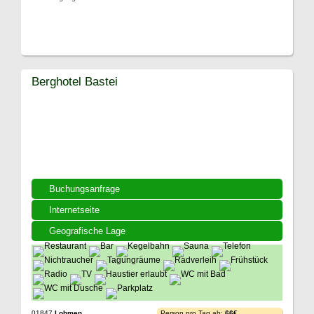
Berghotel Bastei
Buchungsanfrage
Internetseite
Geografische Lage
01847
Lohmen
Person pro Tag ab:
66€