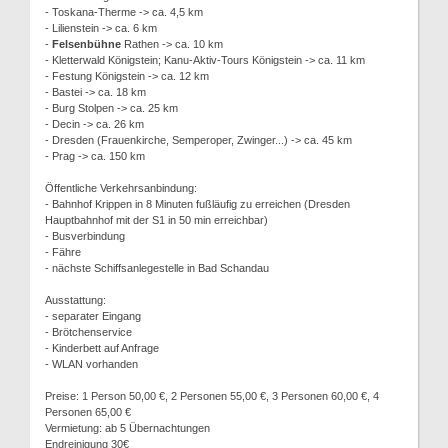
- Toskana-Therme -> ca. 4,5 km
- Lilienstein -> ca. 6 km
-
Felsenbühne
Rathen -> ca. 10 km
- Kletterwald Königstein; Kanu-Aktiv-Tours Königstein -> ca. 11 km
- Festung Königstein -> ca. 12 km
- Bastei -> ca. 18 km
- Burg Stolpen -> ca. 25 km
- Decin -> ca. 26 km
- Dresden (Frauenkirche, Semperoper, Zwinger...) -> ca. 45 km
- Prag -> ca. 150 km
Öffentliche Verkehrsanbindung:
- Bahnhof Krippen in 8 Minuten fußläufig zu erreichen (Dresden
Hauptbahnhof mit der S1 in 50 min erreichbar)
- Busverbindung
- Fähre
- nächste Schiffsanlegestelle in Bad Schandau
Ausstattung:
- separater Eingang
- Brötchenservice
- Kinderbett auf Anfrage
- WLAN vorhanden
Preise: 1 Person 50,00 €, 2 Personen 55,00 €, 3 Personen 60,00 €, 4
Personen 65,00 €
Vermietung: ab 5 Übernachtungen
Endreinigung 30€