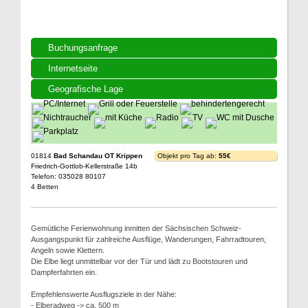
Buchungsanfrage
Internetseite
Geografische Lage
01814
Bad Schandau OT Krippen
Objekt pro Tag ab:
55€
Friedrich-Gottlob-Kellerstraße 14b
Telefon: 035028 80107
4 Betten
Gemütliche Ferienwohnung inmitten der Sächsischen Schweiz-
Ausgangspunkt für zahlreiche Ausflüge, Wanderungen, Fahrradtouren,
Angeln sowie Klettern.
Die Elbe liegt unmittelbar vor der Tür und lädt zu Bootstouren und
Dampferfahrten ein.
Empfehlenswerte Ausflugsziele in der Nähe:
- Elberadweg -> ca. 500 m