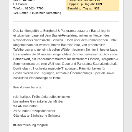
OT Bastei
Doppelzi. p. Tag ab:
132€
Telefon: 035024 7790
Einzelzi. p. Tag ab:
93€
124 Betten + zusätzlich Aufbettung
Das familiengeführte Berghotel & Panoramarestaurant Bastei liegt in
einzigartiger Lage auf dem Bastei-Felsplateau mitten im Herzen des
Nationalparks Sächsische Schweiz. Hoch über dem romantischen Elbtal,
umgeben von der weltberühmten Basteibrücke, von prachtvollen
Tafelbergen und geheimnisvollen Wäldern logieren Sie hier in bester Lage.
Es erwarten Sie 64 modern eingerichtete Zimmer, teilweise mit Blick in die
Felsenwelt
, ein Panoramarestaurant mit herrlichem Elbblick, Biergärten &
Sommerterrassen, eine Wellness-Oase und Panorama-Saunalandschaft,
Bowlingbahn, Hochzeitsangebote/Trauungen, Räumlichkeiten für
Festlichkeiten und Tagungen, attraktive Übernachtungs-Specials sowie
zahlreiche Wanderwege ab Hotel.
Ihre Vorteile bei uns:
reichhaltiges Frühstücksbuffet inklusive
kostenfreie Getränke in der Minibar
WLAN kostenfrei
24 Stunden Rezeptionsdienst
Gästekarte Sächsische Schweiz
#Direktbuchung möglich