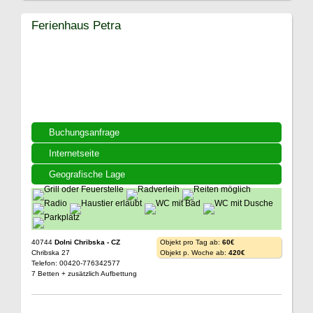
Ferienhaus Petra
Buchungsanfrage
Internetseite
Geografische Lage
40744
Dolni Chribska - CZ
Objekt pro Tag ab:
60€
Chribska 27
Objekt p. Woche ab:
420€
Telefon: 00420-776342577
7 Betten + zusätzlich Aufbettung