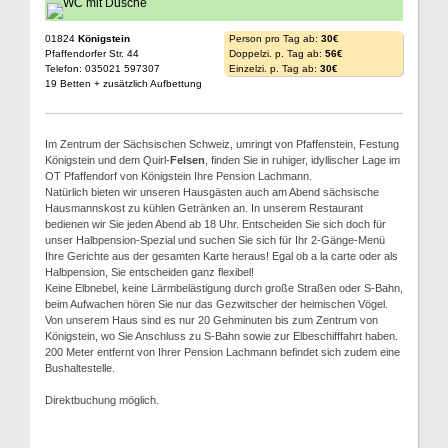
01824
Königstein
Person pro Tag ab:
30€
Pfaffendorfer Str. 44
Doppelzi. p. Tag ab:
56€
Telefon: 035021 597307
Einzelzi. p. Tag ab:
30€
19 Betten + zusätzlich Aufbettung
Im Zentrum der Sächsischen Schweiz, umringt von Pfaffenstein, Festung
Königstein und dem Quirl-
Felsen
, finden Sie in ruhiger, idyllischer Lage im
OT Pfaffendorf von Königstein Ihre Pension Lachmann.
Natürlich bieten wir unseren Hausgästen auch am Abend sächsische
Hausmannskost zu kühlen Getränken an. In unserem Restaurant
bedienen wir Sie jeden Abend ab 18 Uhr. Entscheiden Sie sich doch für
unser Halbpension-Spezial und suchen Sie sich für Ihr 2-Gänge-Menü
Ihre Gerichte aus der gesamten Karte heraus! Egal ob a la carte oder als
Halbpension, Sie entscheiden ganz flexibel!
Keine Elbnebel, keine Lärmbelästigung durch große Straßen oder S-Bahn,
beim Aufwachen hören Sie nur das Gezwitscher der heimischen Vögel.
Von unserem Haus sind es nur 20 Gehminuten bis zum Zentrum von
Königstein, wo Sie Anschluss zu S-Bahn sowie zur Elbeschifffahrt haben.
200 Meter entfernt von Ihrer Pension Lachmann befindet sich zudem eine
Bushaltestelle.
Direktbuchung möglich.