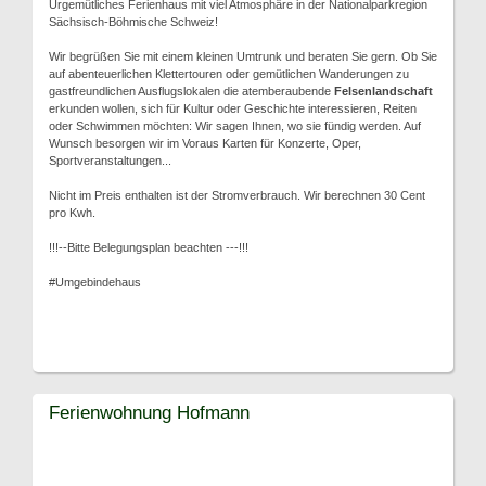
Urgemütliches Ferienhaus mit viel Atmosphäre in der Nationalparkregion
Sächsisch-Böhmische Schweiz!
Wir begrüßen Sie mit einem kleinen Umtrunk und beraten Sie gern. Ob Sie
auf abenteuerlichen Klettertouren oder gemütlichen Wanderungen zu
gastfreundlichen Ausflugslokalen die atemberaubende
Felsenlandschaft
erkunden wollen, sich für Kultur oder Geschichte interessieren, Reiten
oder Schwimmen möchten: Wir sagen Ihnen, wo sie fündig werden. Auf
Wunsch besorgen wir im Voraus Karten für Konzerte, Oper,
Sportveranstaltungen...
Nicht im Preis enthalten ist der Stromverbrauch. Wir berechnen 30 Cent
pro Kwh.
!!!--Bitte Belegungsplan beachten ---!!!
#Umgebindehaus
Ferienwohnung Hofmann