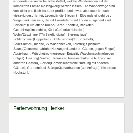
ist gerade die landschaftliche Vielfalt, welche Wanderungen mit der
kompletten Familie nie langweilig werden lassen. Die Wanderwege sind
von leicht und flach bis stark profiliert und etwas abenteuerlich sehr
vielseitig geschichtet. Legendär die Stiegen im Elbsandsteingebirge ;
Wege direkt am Fels, die mit Eisenleitern und Tritten ausgebaut sind.
Parterre: (Flur, offene Küche(Ceran-Kochfeld, Backofen,
Geschirrspülmaschine, Kühl-/Gefrierkombination),
Wohn/Esszimmer(TV(Satellit, digital), Stereoanlage),
Schlafzimmer(Doppelbett), Schlafzimmer(3x Einzelbett),
Badezimmer(Dusche, 2x Waschbecken, Toilette)) Spielraum,
Sauna(Gemeinschaftliche Nutzung mit anderen Gästen, gegen Entgelt),
Abstellraum, Wäschetrockner(gegen Entgelt), Waschmaschine(gegen
Entgelt), Heizung(Zentral), Terrasse(Gemeinschaftliche Nutzung mit
anderen Gästen), Garten(Gemeinschaftliche Nutzung mit anderen
Gästen), Gartenmöbel, Spielgeräte vorhanden (auf Anfrage), Kinderbett,
Hochstuhl.
Ferienwohnung Henker