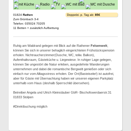
01824
Rathen
Doppelzi. p. Tag ab:
85€
Zum Grünbach 3-4
Telefon: 035024 70205
11 Betten + zusätzlich Aufbettung
Ruhig am Waldrand gelegen mit Blick auf die Rathener
Felsenwelt
,
können Sie sich in unserer behaglich eingerichteten Frühstückspension
erholen. Nichtraucherzimmer(Dusche, WC, teilw. Balkon),
Aufenthaltsraum, Gästeküche u. Liegewiese. In ruhiger Lage gelegen,
können Sie ungestört die Natur erleben, ausgedehnte Wanderungen
unternehmen und dabei die romantische Bergwelt genießen oder sich
einfach nur vom Alltagsstress erholen. Der Ort(Basteiseite!) ist autofrei,
aber für Gäste mit Übernachtung haben wir unseren eigenen Parkplatz
unterhalb vom Haus (deshalb Sperrschild übersehen).
Betreiber Angela und Ulrich Kleinstäuber GbR- Bischofswerdaerstr.31
01833 Stolpen
#Direktbuchung möglich