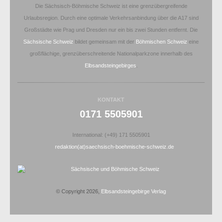
Die Sächsisch-Böhmische Schweiz ist eine grenzübergreifende
Urlaubsregion. Durch eine optimale Verkehrsanbindung über die A17 sind
Großstädte wie Prag und Dresden nur ein bis zwei Stunden entfernt. Die
Sächsische Schweiz
bildet gemeinsam mit der
Böhmischen Schweiz
eine
großflächige, grenzüberschreitende Nationalparkzone innerhalb des
Elbsandsteingebirges
.
KONTAKT
0171 5505901
International: (+49) 171 5505901
redaktion(at)saechsisch-boehmische-schweiz.de
© Copyright 2026,
Elbsandsteingebirge Verlag