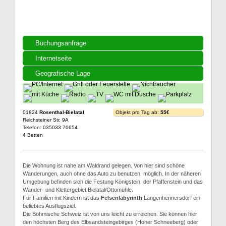
Buchungsanfrage
Internetseite
Geografische Lage
01824
Rosenthal-Bielatal
Objekt pro Tag ab:
55€
Reichsteiner Str. 9A
Telefon: 035033 70654
4 Betten
Die Wohnung ist nahe am Waldrand gelegen. Von hier sind schöne
Wanderungen, auch ohne das Auto zu benutzen, möglich. In der näheren
Umgebung befinden sich die Festung Königstein, der Pfaffenstein und das
Wander- und Klettergebiet Bielatal/Ottomühle.
Für Familien mit Kindern ist das
Felsenlabyrinth
Langenhennersdorf ein
beliebtes Ausflugsziel.
Die Böhmische Schweiz ist von uns leicht zu erreichen. Sie können hier
den höchsten Berg des Elbsandsteingebirges (Hoher Schneeberg) oder