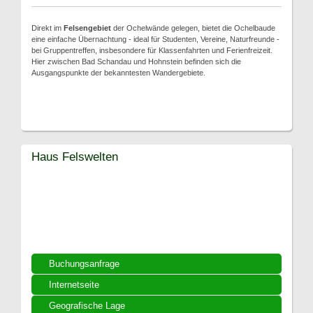
Direkt im
Felsengebiet
der Ochelwände gelegen, bietet die Ochelbaude
eine einfache Übernachtung - ideal für Studenten, Vereine, Naturfreunde -
bei Gruppentreffen, insbesondere für Klassenfahrten und Ferienfreizeit.
Hier zwischen Bad Schandau und Hohnstein befinden sich die
Ausgangspunkte der bekanntesten Wandergebiete.
Haus Felswelten
Buchungsanfrage
Internetseite
Geografische Lage