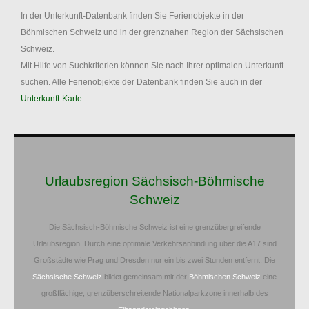
In der Unterkunft-Datenbank finden Sie Ferienobjekte in der
Böhmischen Schweiz und in der grenznahen Region der Sächsischen
Schweiz.
Mit Hilfe von Suchkriterien können Sie nach Ihrer optimalen Unterkunft
suchen. Alle Ferienobjekte der Datenbank finden Sie auch in der
Unterkunft-Karte
.
Urlaubsregion Sächsisch-Böhmische
Schweiz
Die Sächsisch-Böhmische Schweiz ist eine grenzübergreifende
Urlaubsregion. Durch eine optimale Verkehrsanbindung über die A17 sind
Großstädte wie Prag und Dresden nur ein bis zwei Stunden entfernt. Die
Sächsische Schweiz
bildet gemeinsam mit der
Böhmischen Schweiz
eine
großflächige, grenzüberschreitende Nationalparkzone innerhalb des