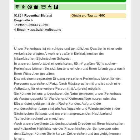
01824
Rosenthal-Bielatal
Objekt pro Tag ab:
60€
Bergstraße 6
Telefon: 035033 70250
4 Betten + zusätzlich Aufbettung
Unser Ferienhaus ist ein ruhiges und gemütliches Quartier in einer sehr
verkehrsberuhigten Anwohnerstraße in Bielatal, inmitten der
linkselbischen Sächsischen Schweiz.
In unserem komfortabel eingerichteten, 65 m² großen Nichtraucher-
Ferienhaus können Sie sich bestens erholen und Ihren Urlaub ganz nach
Ihren Wünschen gestalten.
Das mit einem separaten Eingang versehene Ferienhaus bietet für vier
Personen ausreichend Platz. Nach Rücksprache mit uns ist auch eine
Aufbettung für eine weitere Person (mit Aufpreis) möglich.
Sie können bei uns unbeschwert die Natur geniesen, unser Ferienhaus
als Ausgangspunkt für Wander-und Kletterausflüge nutzen oder das
Elbsandsteingebirge mit dem Rad erkunden. Aufgrund der
wunderschönen Lage sind alle Ausflugsziele und Wandergebiete in der
Sächsischen Schweiz und unserem angrenzenden Nachbarland
Tschechien schnell zu erreichen.
Auch unsere berühmte Landeshauptstadt Dresden mit Ihren historischen
und kulturellen Highlights wie der Frauenkirche, der Semperoper oder
dem Zwinger können Sie in kurzer Zeit ereichen und ausgiebig kennen
lernen.