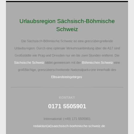
Urlaubsregion Sächsisch-Böhmische
Schweiz
Die Sächsisch-Böhmische Schweiz ist eine grenzübergreifende
Urlaubsregion. Durch eine optimale Verkehrsanbindung über die A17 sind
Großstädte wie Prag und Dresden nur ein bis zwei Stunden entfernt. Die
Sächsische Schweiz
bildet gemeinsam mit der
Böhmischen Schweiz
eine
großflächige, grenzüberschreitende Nationalparkzone innerhalb des
Elbsandsteingebirges
.
KONTAKT
0171 5505901
International: (+49) 171 5505901
redaktion(at)saechsisch-boehmische-schweiz.de