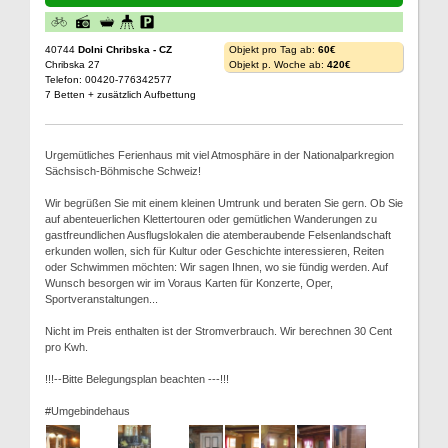
40744
Dolni Chribska - CZ
Objekt pro Tag ab:
60€
Chribska 27
Objekt p. Woche ab:
420€
Telefon: 00420-776342577
7 Betten + zusätzlich Aufbettung
Urgemütliches Ferienhaus mit viel Atmosphäre in der Nationalparkregion
Sächsisch-Böhmische Schweiz!
Wir begrüßen Sie mit einem kleinen Umtrunk und beraten Sie gern. Ob Sie
auf abenteuerlichen Klettertouren oder gemütlichen Wanderungen zu
gastfreundlichen Ausflugslokalen die atemberaubende Felsenlandschaft
erkunden wollen, sich für Kultur oder Geschichte interessieren, Reiten
oder Schwimmen möchten: Wir sagen Ihnen, wo sie fündig werden. Auf
Wunsch besorgen wir im Voraus Karten für Konzerte, Oper,
Sportveranstaltungen...
Nicht im Preis enthalten ist der Stromverbrauch. Wir berechnen 30 Cent
pro Kwh.
!!!--Bitte Belegungsplan beachten ---!!!
#Umgebindehaus