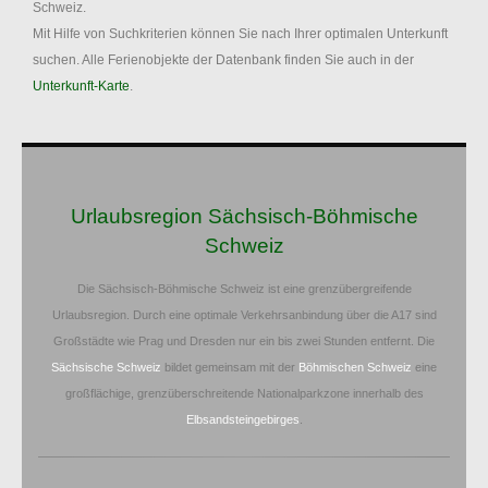
Schweiz.
Mit Hilfe von Suchkriterien können Sie nach Ihrer optimalen Unterkunft
suchen. Alle Ferienobjekte der Datenbank finden Sie auch in der
Unterkunft-Karte
.
Urlaubsregion Sächsisch-Böhmische
Schweiz
Die Sächsisch-Böhmische Schweiz ist eine grenzübergreifende
Urlaubsregion. Durch eine optimale Verkehrsanbindung über die A17 sind
Großstädte wie Prag und Dresden nur ein bis zwei Stunden entfernt. Die
Sächsische Schweiz
bildet gemeinsam mit der
Böhmischen Schweiz
eine
großflächige, grenzüberschreitende Nationalparkzone innerhalb des
Elbsandsteingebirges
.