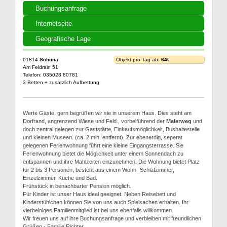
Buchungsanfrage
Internetseite
Geografische Lage
01814
Schöna
Objekt pro Tag ab:
64€
Am Feldrain 51
Telefon: 035028 80781
3 Betten + zusätzlich Aufbettung
Werte Gäste, gern begrüßen wir sie in unserem Haus. Dies steht am
Dorfrand, angrenzend Wiese und Feld., vorbeiführend der
Malerweg
und
doch zentral gelegen zur Gaststätte, Einkaufsmöglichkeit, Bushaltestelle
und kleinen Museen. (ca. 2 min. entfernt). Zur ebenerdig, seperat
gelegenen Ferienwohnung führt eine kleine Eingangsterrasse. Sie
Ferienwohnung bietet die Möglichkeit unter einem Sonnendach zu
entspannen und ihre Mahlzeiten einzunehmen. Die Wohnung bietet Platz
für 2 bis 3 Personen, besteht aus einem Wohn- Schlafzimmer,
Einzelzimmer, Küche und Bad.
Frühstück in benachbarter Pension möglich.
Für Kinder ist unser Haus ideal geeignet. Neben Reisebett und
Kinderstühlchen können Sie von uns auch Spielsachen erhalten. Ihr
vierbeiniges Familienmitglied ist bei uns ebenfalls willkommen.
Wir freuen uns auf ihre Buchungsanfrage und verbleiben mit freundlichen
Grüßen - Familie Richter