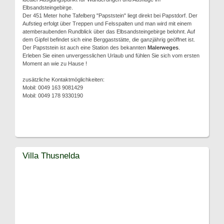
Elbsandsteingebirge.
Der 451 Meter hohe Tafelberg "Papststein" liegt direkt bei Papstdorf. Der
Aufstieg erfolgt über Treppen und Felsspalten und man wird mit einem
atemberaubenden Rundblick über das Elbsandsteingebirge belohnt. Auf
dem Gipfel befindet sich eine Berggaststätte, die ganzjährig geöffnet ist.
Der Papststein ist auch eine Station des bekannten
Malerweges
.
Erleben Sie einen unvergesslichen Urlaub und fühlen Sie sich vom ersten
Moment an wie zu Hause !
zusätzliche Kontaktmöglichkeiten:
Mobil: 0049 163 9081429
Mobil: 0049 178 9330190
Villa Thusnelda