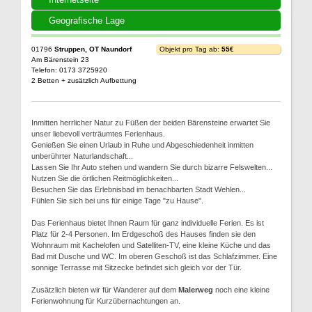
Geografische Lage
01796
Struppen, OT Naundorf
Objekt pro Tag ab:
55€
Am Bärenstein 23
Telefon: 0173 3725920
2 Betten + zusätzlich Aufbettung
Inmitten herrlicher Natur zu Füßen der beiden Bärensteine erwartet Sie
unser liebevoll verträumtes Ferienhaus.
Genießen Sie einen Urlaub in Ruhe und Abgeschiedenheit inmitten
unberührter Naturlandschaft...
Lassen Sie Ihr Auto stehen und wandern Sie durch bizarre Felswelten...
Nutzen Sie die örtlichen Reitmöglichkeiten...
Besuchen Sie das Erlebnisbad im benachbarten Stadt Wehlen...
Fühlen Sie sich bei uns für einige Tage "zu Hause".
Das Ferienhaus bietet Ihnen Raum für ganz individuelle Ferien. Es ist
Platz für 2-4 Personen. Im Erdgeschoß des Hauses finden sie den
Wohnraum mit Kachelofen und Satelliten-TV, eine kleine Küche und das
Bad mit Dusche und WC. Im oberen Geschoß ist das Schlafzimmer. Eine
sonnige Terrasse mit Sitzecke befindet sich gleich vor der Tür.
Zusätzlich bieten wir für Wanderer auf dem
Malerweg
noch eine kleine
Ferienwohnung für Kurzübernachtungen an.