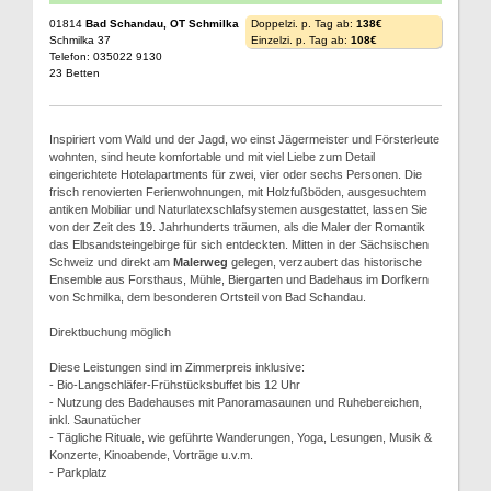
01814
Bad Schandau, OT Schmilka
Doppelzi. p. Tag ab:
138€
Schmilka 37
Einzelzi. p. Tag ab:
108€
Telefon: 035022 9130
23 Betten
Inspiriert vom Wald und der Jagd, wo einst Jägermeister und Försterleute
wohnten, sind heute komfortable und mit viel Liebe zum Detail
eingerichtete Hotelapartments für zwei, vier oder sechs Personen. Die
frisch renovierten Ferienwohnungen, mit Holzfußböden, ausgesuchtem
antiken Mobiliar und Naturlatexschlafsystemen ausgestattet, lassen Sie
von der Zeit des 19. Jahrhunderts träumen, als die Maler der Romantik
das Elbsandsteingebirge für sich entdeckten. Mitten in der Sächsischen
Schweiz und direkt am
Malerweg
gelegen, verzaubert das historische
Ensemble aus Forsthaus, Mühle, Biergarten und Badehaus im Dorfkern
von Schmilka, dem besonderen Ortsteil von Bad Schandau.
Direktbuchung möglich
Diese Leistungen sind im Zimmerpreis inklusive:
- Bio-Langschläfer-Frühstücksbuffet bis 12 Uhr
- Nutzung des Badehauses mit Panoramasaunen und Ruhebereichen,
inkl. Saunatücher
- Tägliche Rituale, wie geführte Wanderungen, Yoga, Lesungen, Musik &
Konzerte, Kinoabende, Vorträge u.v.m.
- Parkplatz