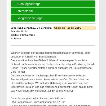
Buchungsanfrage
Internetseite
Geografische Lage
01814
Bad Schandau, OT Schmilka
Objekt pro Tag ab:
208€
Schmilka Nr. 24
Telefon: 035022 9130
13 Betten
Wohnen in einem der geschichtsträchtigsten Häuser Schmilkas, dem
besonderen Ortsteil von Bad Schandau.
Das mondäne, im edlen Bäderstil liebevoll denkmalgerecht sanierte
Gebäude ist benannt nach der Tochter des ehemaligen Besitzers, Rudolf
Hering. Dieser bewirtschaftete seinerzeit auch das im Haus befindliche
Cafe Richter.
Die zwei nach besten baubiologischen Erkenntnissen renovierten
Premium-Apartments lassen keine Wünsche offen für den Urlaub im
Elbsandsteingebirge. Wo sich der
Malerweg
zum Wandern und der
Elberadweg kreuzen und das historische Fährschiff "Lena" anlegt, bietet
das Haus einen 360° Rundblick auf Berge und Wasser.
Diese Leistungen sind im Zimmerpreis inklusive:
- Bio-Langschläfer-Frühstücksbuffet bis 12 Uhr
- Nutzung des Badehauses mit Panoramasaunen und Ruhebereichen,