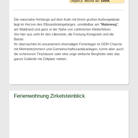
Objekt p. Woche ab:
3300€
Die naturnahe Herberge auf dem Kulm mit ihrem großen Außengelände
liegt im Herzen des Elbsandsteingebirges, unmittelbar am "
Malerweg
",
am Waldrand und ganz in der Nähe von zahlreichen Kletterfelsen.
Von hier aus seht ihr den Lilienstein, die Festung Königstein und die
Bastei.
Ihr übernachtet im unsaniertem ehemaligen Ferienlager im DDR-Charme
mit Mehrbettzimmern und Gemeinschaftssanitäranlagen, könnt aber auch
die schickeren Tinyhäuser oder eine urige einfache Berghütte oder das
ganze Gelände mit Zeltplatz mieten.
Ferienwohnung Zirkelsteinblick