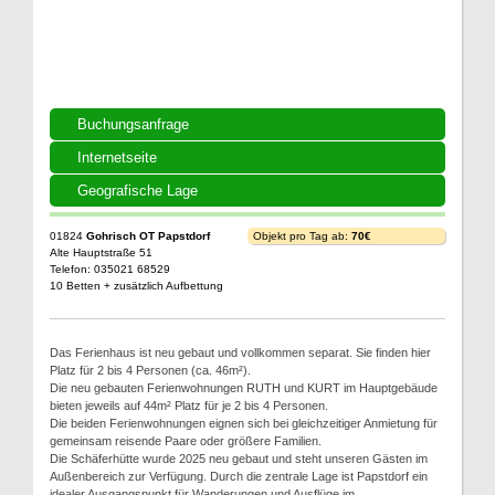
Buchungsanfrage
Internetseite
Geografische Lage
01824
Gohrisch OT Papstdorf
Objekt pro Tag ab:
70€
Alte Hauptstraße 51
Telefon: 035021 68529
10 Betten + zusätzlich Aufbettung
Das Ferienhaus ist neu gebaut und vollkommen separat. Sie finden hier
Platz für 2 bis 4 Personen (ca. 46m²).
Die neu gebauten Ferienwohnungen RUTH und KURT im Hauptgebäude
bieten jeweils auf 44m² Platz für je 2 bis 4 Personen.
Die beiden Ferienwohnungen eignen sich bei gleichzeitiger Anmietung für
gemeinsam reisende Paare oder größere Familien.
Die Schäferhütte wurde 2025 neu gebaut und steht unseren Gästen im
Außenbereich zur Verfügung. Durch die zentrale Lage ist Papstdorf ein
idealer Ausgangspunkt für Wanderungen und Ausflüge im