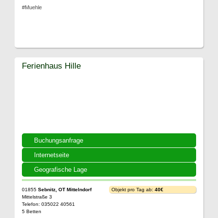
#Muehle
Ferienhaus Hille
Buchungsanfrage
Internetseite
Geografische Lage
01855
Sebnitz, OT Mittelndorf
Objekt pro Tag ab:
40€
Mittelstraße 3
Telefon: 035022 40561
5 Betten