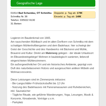
Geografische Lage
01814
Bad Schandau, OT Schmilka
Doppelzi. p. Tag ab:
178€
Schmilka Nr. 36
Einzelzi. p. Tag ab:
148€
Telefon: 035022 9130
31 Betten
Logieren im Baudenkmal von 1665.
Am rauschenden Mühlbach und im alten Dorfkern von Schmilka mit dem
schattigen Mühlenhofbiergarten und dem Badehaus: hier schwingt der
Geist der Geschichte und des Handwerks mit Bäckerei und Mühle,
Brauerei und Kultur. Direkt am
Malerweg
gelegen - der ideale Urlaubsort
im Elbsandsteingebirge! Wohnen in baubiologisch sanierten, liebevoll
eingerichteten Mühlenzimmern.
Ein außergewöhnlicher Ort und ein historisches Ambiente, geprägt vom
Duft des naturbelassenen Holzes und ausgesuchten antiken Möbeln und
Wohnaccessoires.
Diese Leistungen sind im Zimmerpreis inklusive:
- Bio-Langschläfer-Frühstücksbuffet bis 12 Uhr
- Nutzung des Badehauses mit Panoramasaunen und Ruhebereichen,
inkl. Saunatücher
- Tägliche Rituale, wie geführte Wanderungen, Yoga, Lesungen, Musik &
Konzerte, Kinoabende, Vorträge u.v.m.
- Parkplatz