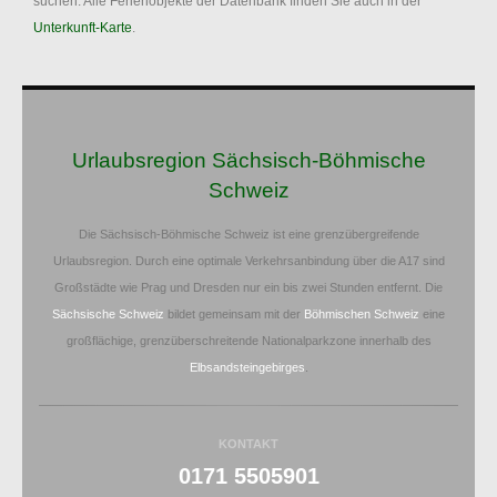
suchen. Alle Ferienobjekte der Datenbank finden Sie auch in der
Unterkunft-Karte
.
Urlaubsregion Sächsisch-Böhmische
Schweiz
Die Sächsisch-Böhmische Schweiz ist eine grenzübergreifende
Urlaubsregion. Durch eine optimale Verkehrsanbindung über die A17 sind
Großstädte wie Prag und Dresden nur ein bis zwei Stunden entfernt. Die
Sächsische Schweiz
bildet gemeinsam mit der
Böhmischen Schweiz
eine
großflächige, grenzüberschreitende Nationalparkzone innerhalb des
Elbsandsteingebirges
.
KONTAKT
0171 5505901