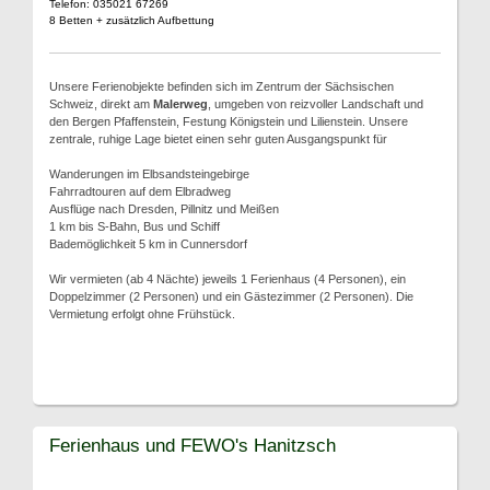
Telefon: 035021 67269
8 Betten + zusätzlich Aufbettung
Unsere Ferienobjekte befinden sich im Zentrum der Sächsischen
Schweiz, direkt am
Malerweg
, umgeben von reizvoller Landschaft und
den Bergen Pfaffenstein, Festung Königstein und Lilienstein. Unsere
zentrale, ruhige Lage bietet einen sehr guten Ausgangspunkt für
Wanderungen im Elbsandsteingebirge
Fahrradtouren auf dem Elbradweg
Ausflüge nach Dresden, Pillnitz und Meißen
1 km bis S-Bahn, Bus und Schiff
Bademöglichkeit 5 km in Cunnersdorf
Wir vermieten (ab 4 Nächte) jeweils 1 Ferienhaus (4 Personen), ein
Doppelzimmer (2 Personen) und ein Gästezimmer (2 Personen). Die
Vermietung erfolgt ohne Frühstück.
Ferienhaus und FEWO's Hanitzsch