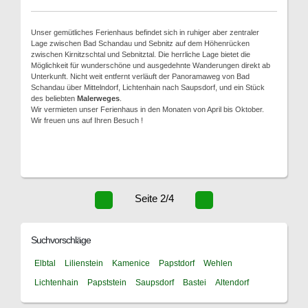
Unser gemütliches Ferienhaus befindet sich in ruhiger aber zentraler
Lage zwischen Bad Schandau und Sebnitz auf dem Höhenrücken
zwischen Kirnitzschtal und Sebnitztal. Die herrliche Lage bietet die
Möglichkeit für wunderschöne und ausgedehnte Wanderungen direkt ab
Unterkunft. Nicht weit entfernt verläuft der Panoramaweg von Bad
Schandau über Mittelndorf, Lichtenhain nach Saupsdorf, und ein Stück
des beliebten
Malerweges
.
Wir vermieten unser Ferienhaus in den Monaten von April bis Oktober.
Wir freuen uns auf Ihren Besuch !
Seite 2/4
Suchvorschläge
Elbtal
Lilienstein
Kamenice
Papstdorf
Wehlen
Lichtenhain
Papststein
Saupsdorf
Bastei
Altendorf