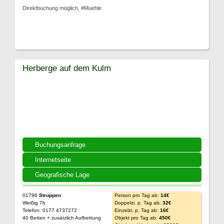
Direktbuchung möglich, #Muehle
Herberge auf dem Kulm
Buchungsanfrage
Internetseite
Geografische Lage
01796
Struppen
Person pro Tag ab:
14€
Weißig 7b
Doppelzi. p. Tag ab:
32€
Telefon: 0177 4737272
Einzelzi. p. Tag ab:
16€
40 Betten + zusätzlich Aufbettung
Objekt pro Tag ab:
450€