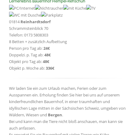
Lernerlebnis Bauernhof Hempel-Rehschuh
01814
Reinhardtsdorf
Schrammsteinblick 70
Telefon: 0173 5808303
8 Betten + zusätzlich Aufbettung
Person pro Tag ab:
24€
Doppelzi. p. Tag ab:
48€
Objekt pro Tag ab:
48€
Objekt p. Woche ab:
336€
Wir laden Sie ein zum Urlaub machen, Ferien oder zum
Ausspannen ein. Erholung finden Sie hier bei uns auf unserem
kinderfreundlichen Bauernhof, in einer traumhaften und
idyllischen Lage mitten in der Sächsischen Schweiz, umgeben von
Wäldern, Wiesen und
Bergen
.
Bei und kann man die Tiere nicht bloß anschauen, man kann sie
auch anfassen.
Es erwartet Sie ein Bauernhof mit vielen Tieren wie Kühe,