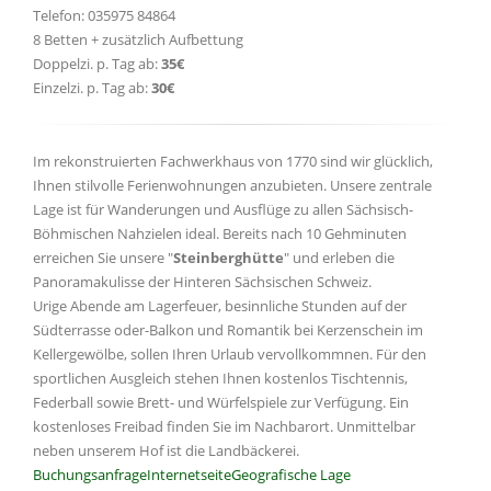
Telefon: 035975 84864
8 Betten + zusätzlich Aufbettung
Doppelzi. p. Tag ab:
35€
Einzelzi. p. Tag ab:
30€
Im rekonstruierten Fachwerkhaus von 1770 sind wir glücklich,
Ihnen stilvolle Ferienwohnungen anzubieten. Unsere zentrale
Lage ist für Wanderungen und Ausflüge zu allen Sächsisch-
Böhmischen Nahzielen ideal. Bereits nach 10 Gehminuten
erreichen Sie unsere "
Steinberghütte
" und erleben die
Panoramakulisse der Hinteren Sächsischen Schweiz.
Urige Abende am Lagerfeuer, besinnliche Stunden auf der
Südterrasse oder-Balkon und Romantik bei Kerzenschein im
Kellergewölbe, sollen Ihren Urlaub vervollkommnen. Für den
sportlichen Ausgleich stehen Ihnen kostenlos Tischtennis,
Federball sowie Brett- und Würfelspiele zur Verfügung. Ein
kostenloses Freibad finden Sie im Nachbarort. Unmittelbar
neben unserem Hof ist die Landbäckerei.
Buchungsanfrage
Internetseite
Geografische Lage