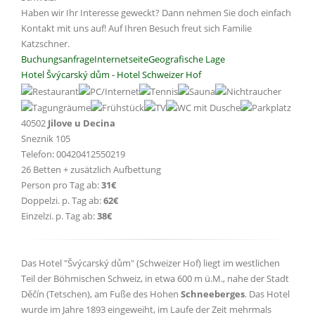
Haben wir Ihr Interesse geweckt? Dann nehmen Sie doch einfach
Kontakt mit uns auf! Auf Ihren Besuch freut sich Familie
Katzschner.
Buchungsanfrage
Internetseite
Geografische Lage
Hotel Švýcarský dům - Hotel Schweizer Hof
40502
Jilove u Decina
Sneznik 105
Telefon: 00420412550219
26 Betten + zusätzlich Aufbettung
Person pro Tag ab:
31€
Doppelzi. p. Tag ab:
62€
Einzelzi. p. Tag ab:
38€
Das Hotel "Švýcarský dům" (Schweizer Hof) liegt im westlichen
Teil der Böhmischen Schweiz, in etwa 600 m ü.M., nahe der Stadt
Děčín (Tetschen), am Fuße des Hohen
Schneeberges
. Das Hotel
wurde im Jahre 1893 eingeweiht, im Laufe der Zeit mehrmals