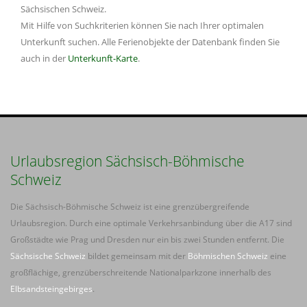
Sächsischen Schweiz.
Mit Hilfe von Suchkriterien können Sie nach Ihrer optimalen
Unterkunft suchen. Alle Ferienobjekte der Datenbank finden Sie
auch in der
Unterkunft-Karte
.
Urlaubsregion Sächsisch-Böhmische
Schweiz
Die Sächsisch-Böhmische Schweiz ist eine grenzübergreifende
Urlaubsregion. Durch eine optimale Verkehrsanbindung über die A17 sind
Großstädte wie Prag und Dresden nur ein bis zwei Stunden entfernt. Die
Sächsische Schweiz
bildet gemeinsam mit der
Böhmischen Schweiz
eine
großflächige, grenzüberschreitende Nationalparkzone innerhalb des
Elbsandsteingebirges
.