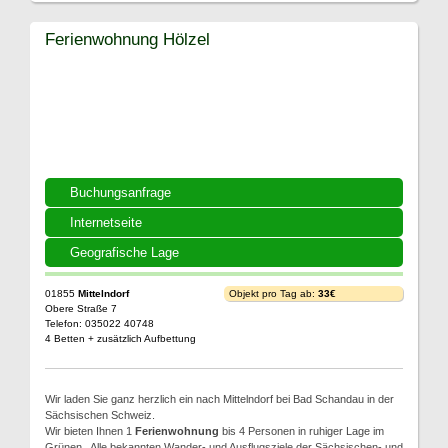
Ferienwohnung Hölzel
Buchungsanfrage
Internetseite
Geografische Lage
01855
Mittelndorf
Objekt pro Tag ab:
33€
Obere Straße 7
Telefon: 035022 40748
4 Betten + zusätzlich Aufbettung
Wir laden Sie ganz herzlich ein nach Mittelndorf bei Bad Schandau in der
Sächsischen Schweiz.
Wir bieten Ihnen 1
Ferienwohnung
bis 4 Personen in ruhiger Lage im
Grünen . Alle bekannten Wander- und Ausflugsziele der Sächsischen- und