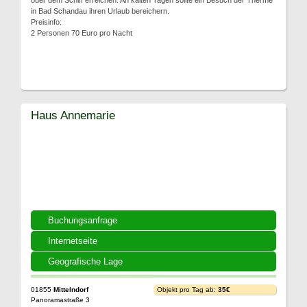
oder dem Schiff erreichen. An kalten Tagen sollte ein Besuch der Therme
in Bad Schandau ihren Urlaub bereichern.
Preisinfo:
2 Personen 70 Euro pro Nacht
Haus Annemarie
Buchungsanfrage
Internetseite
Geografische Lage
01855
Mittelndorf
Objekt pro Tag ab:
35€
Panoramastraße 3