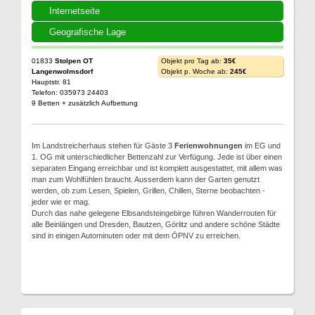
Internetseite
Geografische Lage
01833
Stolpen OT
Objekt pro Tag ab:
35€
Langenwolmsdorf
Objekt p. Woche ab:
245€
Hauptstr. 81
Telefon: 035973 24403
9 Betten + zusätzlich Aufbettung
Im Landstreicherhaus stehen für Gäste 3
Ferienwohnungen
im EG und
1. OG mit unterschiedlicher Bettenzahl zur Verfügung. Jede ist über einen
separaten Eingang erreichbar und ist komplett ausgestattet, mit allem was
man zum Wohlfühlen braucht. Ausserdem kann der Garten genutzt
werden, ob zum Lesen, Spielen, Grillen, Chillen, Sterne beobachten -
jeder wie er mag.
Durch das nahe gelegene Elbsandsteingebirge führen Wanderrouten für
alle Beinlängen und Dresden, Bautzen, Görlitz und andere schöne Städte
sind in einigen Autominuten oder mit dem ÖPNV zu erreichen.