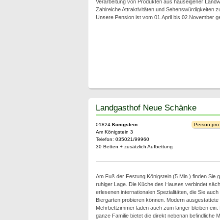
Verarbeitung von Produkten aus hauseigener Landwi
Zahlreiche Attraktivitäten und Sehenswürdigkeiten z
Unsere Pension ist vom 01.April bis 02.November ge
Landgasthof Neue Schänke
01824
Königstein
Person pro
Am Königstein 3
Telefon: 035021/99960
30 Betten + zusätzlich Aufbettung
Am Fuß der Festung Königstein (5 Min.) finden Sie ge
ruhiger Lage. Die Küche des Hauses verbindet sächs
erlesenen internationalen Spezialitäten, die Sie au
Biergarten probieren können. Modern ausgestattete 
Mehrbettzimmer laden auch zum länger bleiben ein. 
ganze Familie bietet die direkt nebenan befindliche M