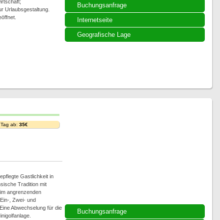
rtschaft;
Buchungsanfrage
ur Urlaubsgestaltung.
öffnet.
Internetseite
Geografische Lage
 Tag ab:
35€
pflegte Gastlichkeit in
ische Tradition mit
ch im angrenzenden
Ein-, Zwei- und
Eine Abwechselung für die
Buchungsanfrage
inigolfanlage.