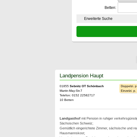
Betten:
Erweiterte Suche
Landpension Haupt
01855
Sebnitz OT Schönbach
Doppelzi. p
Martin-May-Str.7
Einzelzi. p
Telefon: 0152 22582717
10 Betten
Landgasthof
mit Pension in ruhiger verkehrsgünst
Sächsischen Schweiz;
Gemütllich eingerichtete Zimmer, sächsische und reg
Hausmannskost;