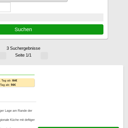
3 Suchergebnisse
Seite 1/1
. Tag ab:
84€
. Tag ab:
56€
iger Lage am Rande der
ionale Küche mit deftiger