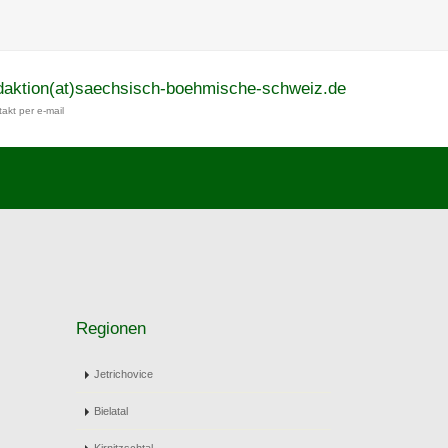
daktion(at)saechsisch-boehmische-schweiz.de
akt per e-mail
Regionen
Jetrichovice
Bielatal