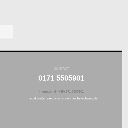
KONTAKT
0171 5505901
International: (+49) 171 5505901
redaktion(at)saechsisch-boehmische-schweiz.de