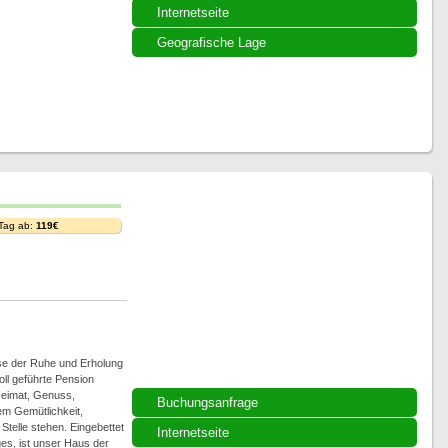
Internetseite
Geografische Lage
 Tag ab:
119€
ase der Ruhe und Erholung
ll geführte Pension
 Heimat, Genuss,
Buchungsanfrage
em Gemütlichkeit,
telle stehen. Eingebettet
Internetseite
es, ist unser Haus der