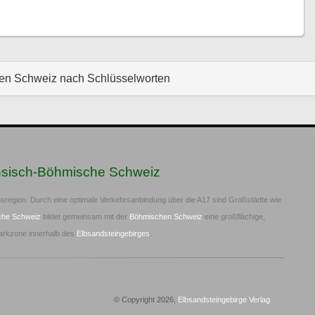
hen Schweiz nach Schlüsselworten
hsisch-Böhmische Schweiz
sregion. Durch eine optimale Verkehrsanbindung über die A17 sind Großstädte wie
che Schweiz
bildet gemeinsam mit der
Böhmischen Schweiz
eine großflächige,
arkzone innerhalb des
Elbsandsteingebirges
.
© Copyright 2026,
Elbsandsteingebirge Verlag