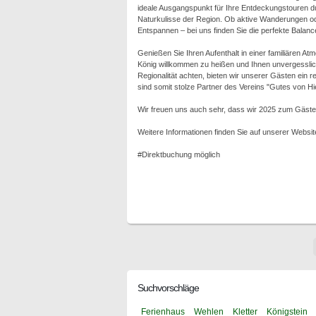
ideale Ausgangspunkt für Ihre Entdeckungstouren d
Naturkulisse der Region. Ob aktive Wanderungen od
Entspannen – bei uns finden Sie die perfekte Balan
Genießen Sie Ihren Aufenthalt in einer familiären At
König willkommen zu heißen und Ihnen unvergesslich
Regionalität achten, bieten wir unserer Gästen ein
sind somit stolze Partner des Vereins "Gutes von Hie
Wir freuen uns auch sehr, dass wir 2025 zum Gäste
Weitere Informationen finden Sie auf unserer Websit
#Direktbuchung möglich
Suchvorschläge
Ferienhaus
Wehlen
Kletter
Königstein