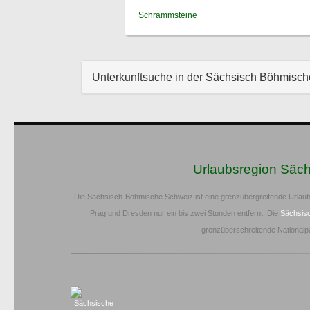
Schrammsteine
Unterkunftsuche in der Sächsisch Böhmisc
Urlaubsregion Säc
Die Sächsisch-Böhmische Schweiz ist eine grenzübergreifende Urlaub
Prag und Dresden nur ein bis zwei Stunden entfernt. Die
Sächsis
grenzüberschreitende Nationalp