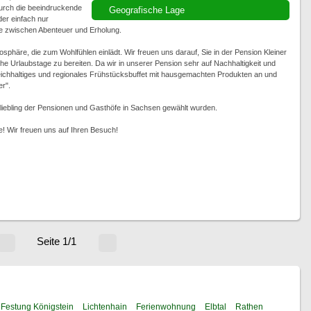
urch die beeindruckende
Geografische Lage
er einfach nur
ce zwischen Abenteuer und Erholung.
mosphäre, die zum Wohlfühlen einlädt. Wir freuen uns darauf, Sie in der Pension Kleiner
e Urlaubstage zu bereiten. Da wir in unserer Pension sehr auf Nachhaltigkeit und
 reichhaltiges und regionales Frühstücksbuffet mit hausgemachten Produkten an und
r".
liebling der Pensionen und Gasthöfe in Sachsen gewählt wurden.
e! Wir freuen uns auf Ihren Besuch!
Seite 1/1
Festung Königstein
Lichtenhain
Ferienwohnung
Elbtal
Rathen