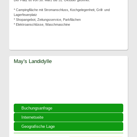
Der Platz ist von 30. März bis 31. Oktober geöffnet.
* Campingfläche mit Stromanschluss, Kochgelegenheit, Grill- und
Lagerfeuerplatz
* Shopangebot, Zeitungsservice, Parkflächen
* Elektroanschlüsse, Waschmaschine
May's Landidylle
Buchungsanfrage
Internetseite
Geografische Lage