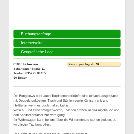
Buchungsanfrage
Internetseite
Geografische Lage
01848
Hohnstein
Person pro Tag ab:
3€
Schandauer Straße 11
Telefon: 035975 84455
50 Betten
Die Bungalows oder auch Touristenunterkünfte sind einfach ausgestattet,
mit Doppelstockbetten, Tisch und Stühlen sowie Kühlschrank und
Heißlüfter wenn es doch mal zu kalt ist.
Wasch.- und Duschmöglichkeiten, Toiletten stehen im Sozialgebäude und
den Sanitärcontainer zur Verfügung.
Ihr Wohnwagen kann bei uns über die Wintermonate stehen bleiben, es
wird jeden Tag kontrolliert.