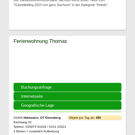
Der Landestourismusverband Sachsen kürte unser Haus zum
"Gästeliebling 2023 von ganz Sachsen" in der Kategorie "Hotels".
Ferienwohnung Thomas
Buchungsanfrage
Internetseite
Geografische Lage
01848
Hohnstein, OT Ehrenberg
Objekt pro Tag ab:
45€
Kirchsteig 32
Telefon: 035975 81634 / 0151 22621
2 Betten + zusätzlich Aufbettung