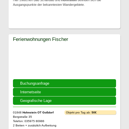
Hier zwischen Bad Schandau und
Hohnstein
befinden sich die
Ausgangspunkte der bekanntesten Wandergebiete.
Ferienwohnungen Fischer
Buchungsanfrage
Internetseite
Geografische Lage
01848
Hohnstein OT Goßdorf
Objekt pro Tag ab:
50€
Bergstraße 35
Telefon: 035975 80986
2 Betten + zusätzlich Aufbettung