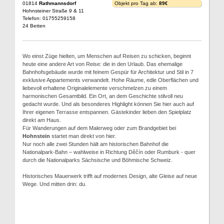
01814
Rathmannsdorf
Objekt pro Tag ab:
89€
Hohnsteiner Straße 9 & 11
Telefon: 01755259158
24 Betten
Wo einst Züge hielten, um Menschen auf Reisen zu schicken, beginnt
heute eine andere Art von Reise: die in den Urlaub. Das ehemalige
Bahnhofsgebäude wurde mit feinem Gespür für Architektur und Stil in 7
exklusive Appartements verwandelt. Hohe Räume, edle Oberflächen und
liebevoll erhaltene Originalelemente verschmelzen zu einem
harmonischen Gesamtbild. Ein Ort, an dem Geschichte stilvoll neu
gedacht wurde. Und als besonderes Highlight können Sie hier auch auf
Ihrer eigenen Terrasse entspannen. Gästekinder lieben den Spielplatz
direkt am Haus.
Für Wanderungen auf dem Malerweg oder zum Brandgebiet bei
Hohnstein
startet man direkt von hier.
Nur noch alle zwei Stunden hält am historischen Bahnhof die
Nationalpark-Bahn – wahlweise in Richtung Děčín oder Rumburk - quer
durch die Nationalparks Sächsische und Böhmische Schweiz.
Historisches Mauerwerk trifft auf modernes Design, alte Gleise auf neue
Wege. Und mitten drin: du.