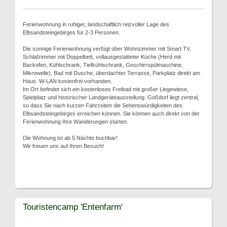
Ferienwohnung in ruhiger, landschaftlich reizvoller Lage des
Elbsandsteingebirges für 2-3 Personen.
Die sonnige Ferienwohnung verfügt über Wohnzimmer mit Smart TV,
Schlafzimmer mit Doppelbett, vollausgestatteter Küche (Herd mit
Backofen, Kühlschrank, Tiefkühlschrank, Geschirrspülmaschine,
Mikrowelle), Bad mit Dusche, überdachter Terrasse, Parkplatz direkt am
Haus. W-LAN kostenfrei vorhanden.
Im Ort befindet sich ein kostenloses Freibad mit großer Liegewiese,
Spielplatz und historischer Landgeräteausstellung. Goßdorf liegt zentral,
so dass Sie nach kurzen Fahrzeiten die Sehenswürdigkeiten des
Elbsandsteingebirges erreichen können. Sie können auch direkt von der
Ferienwohnung Ihre Wanderungen starten.
Die Wohnung ist ab 5 Nächte buchbar!
Wir freuen uns auf Ihren Besuch!
Touristencamp 'Entenfarm'