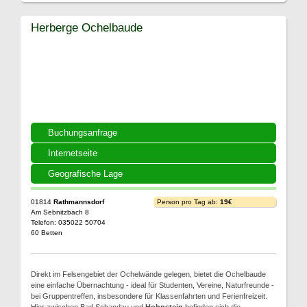
Herberge Ochelbaude
Buchungsanfrage
Internetseite
Geografische Lage
01814
Rathmannsdorf
Person pro Tag ab:
19€
Am Sebnitzbach 8
Telefon: 035022 50704
60 Betten
Direkt im Felsengebiet der Ochelwände gelegen, bietet die Ochelbaude
eine einfache Übernachtung - ideal für Studenten, Vereine, Naturfreunde -
bei Gruppentreffen, insbesondere für Klassenfahrten und Ferienfreizeit.