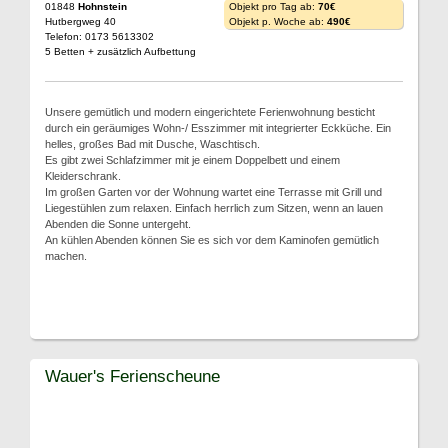
01848
Hohnstein
Objekt pro Tag ab:
70€
Hutbergweg 40
Objekt p. Woche ab:
490€
Telefon: 0173 5613302
5 Betten + zusätzlich Aufbettung
Unsere gemütlich und modern eingerichtete Ferienwohnung besticht
durch ein geräumiges Wohn-/ Esszimmer mit integrierter Eckküche. Ein
helles, großes Bad mit Dusche, Waschtisch.
Es gibt zwei Schlafzimmer mit je einem Doppelbett und einem
Kleiderschrank.
Im großen Garten vor der Wohnung wartet eine Terrasse mit Grill und
Liegestühlen zum relaxen. Einfach herrlich zum Sitzen, wenn an lauen
Abenden die Sonne untergeht.
An kühlen Abenden können Sie es sich vor dem Kaminofen gemütlich
machen.
Wauer's Ferienscheune