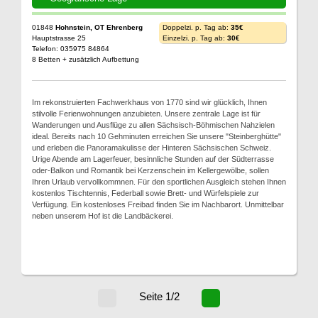
01848
Hohnstein, OT Ehrenberg
Doppelzi. p. Tag ab:
35€
Hauptstrasse 25
Einzelzi. p. Tag ab:
30€
Telefon: 035975 84864
8 Betten + zusätzlich Aufbettung
Im rekonstruierten Fachwerkhaus von 1770 sind wir glücklich, Ihnen
stilvolle Ferienwohnungen anzubieten. Unsere zentrale Lage ist für
Wanderungen und Ausflüge zu allen Sächsisch-Böhmischen Nahzielen
ideal. Bereits nach 10 Gehminuten erreichen Sie unsere "Steinberghütte"
und erleben die Panoramakulisse der Hinteren Sächsischen Schweiz.
Urige Abende am Lagerfeuer, besinnliche Stunden auf der Südterrasse
oder-Balkon und Romantik bei Kerzenschein im Kellergewölbe, sollen
Ihren Urlaub vervollkommnen. Für den sportlichen Ausgleich stehen Ihnen
kostenlos Tischtennis, Federball sowie Brett- und Würfelspiele zur
Verfügung. Ein kostenloses Freibad finden Sie im Nachbarort. Unmittelbar
neben unserem Hof ist die Landbäckerei.
Seite 1/2