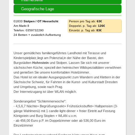
Geografische Lage
01833
Stolpen / OT Heeselicht
Person pro Tag ab:
63€
Am Markt 8
Doppelzi. p. Tag ab:
126€
Telefon: 0359732290
Einzelzi. p. Tag ab:
83€
24 Betten + zusätzlich Aufbettung
Unser gemütliches familiengeführtes Landhotel mit Terasse und
Kinderspielplatz,liegt am Polenztal,in der Nähe der Bastei, den
Burgstädten
Hohnstein
und Stolpen. Lassen Sie sich mit unserer
sächsischen Küche; speziell den heimischen Wildspezialitäten verwöhnen
und genießen Sie unsere komfortablen Hotelzimmer.
Das Hotel ist ein idealer Ausgangspunkt zum Wandern und Klettern in der
Sächsische Schweiz, für Fahrten in die Kunst- und Kulturstadt Dresden
und Umgebung, sowie nach Prag.
Der Internetzugang ist über WLAN möglich.
Sonderangebot "Schlemmerwoche":
- 4,5,6,7 Nächte+ Begrüßungssekt+ Frühstücksbuffet+ Halbpension (3-
gänge Wahlmenü) mit 1 candle-light-dinner + freier Eintritt auf Festung
Königstein und Burg Stoplen + WLAN u.v.m.
- ab 456,00 Euro p.P. im Doppelzimmer oder ab 536,00 Euro im
Einzelzimmer