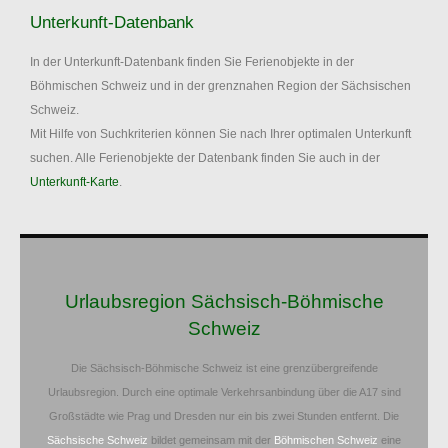
Unterkunft-Datenbank
In der Unterkunft-Datenbank finden Sie Ferienobjekte in der
Böhmischen Schweiz und in der grenznahen Region der Sächsischen
Schweiz.
Mit Hilfe von Suchkriterien können Sie nach Ihrer optimalen Unterkunft
suchen. Alle Ferienobjekte der Datenbank finden Sie auch in der
Unterkunft-Karte
.
Urlaubsregion Sächsisch-Böhmische
Schweiz
Die Sächsisch-Böhmische Schweiz ist eine grenzübergreifende
Urlaubsregion. Durch eine optimale Verkehrsanbindung über die A17 sind
Großstädte wie Prag und Dresden nur ein bis zwei Stunden entfernt. Die
Sächsische Schweiz
bildet gemeinsam mit der
Böhmischen Schweiz
eine