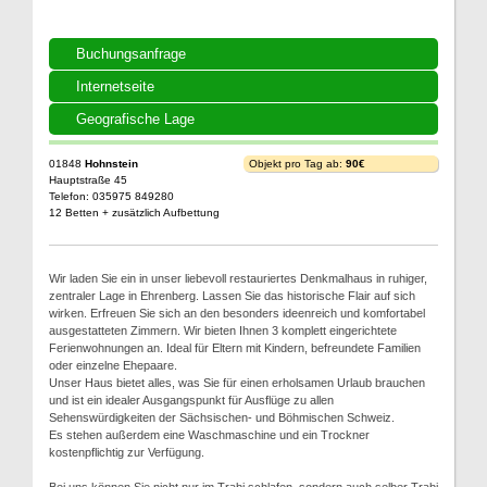
Buchungsanfrage
Internetseite
Geografische Lage
01848
Hohnstein
Objekt pro Tag ab:
90€
Hauptstraße 45
Telefon: 035975 849280
12 Betten + zusätzlich Aufbettung
Wir laden Sie ein in unser liebevoll restauriertes Denkmalhaus in ruhiger,
zentraler Lage in Ehrenberg. Lassen Sie das historische Flair auf sich
wirken. Erfreuen Sie sich an den besonders ideenreich und komfortabel
ausgestatteten Zimmern. Wir bieten Ihnen 3 komplett eingerichtete
Ferienwohnungen an. Ideal für Eltern mit Kindern, befreundete Familien
oder einzelne Ehepaare.
Unser Haus bietet alles, was Sie für einen erholsamen Urlaub brauchen
und ist ein idealer Ausgangspunkt für Ausflüge zu allen
Sehenswürdigkeiten der Sächsischen- und Böhmischen Schweiz.
Es stehen außerdem eine Waschmaschine und ein Trockner
kostenpflichtig zur Verfügung.