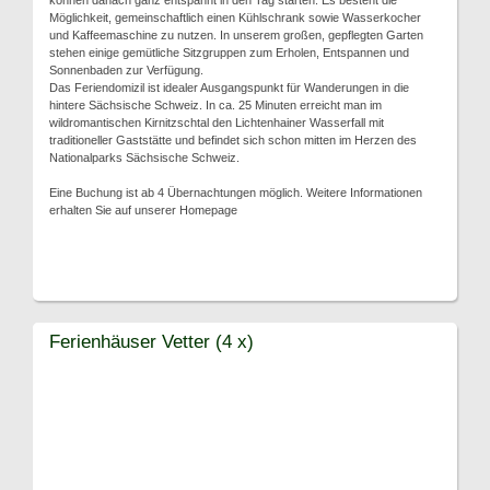
können danach ganz entspannt in den Tag starten. Es besteht die
Möglichkeit, gemeinschaftlich einen Kühlschrank sowie Wasserkocher
und Kaffeemaschine zu nutzen. In unserem großen, gepflegten Garten
stehen einige gemütliche Sitzgruppen zum Erholen, Entspannen und
Sonnenbaden zur Verfügung.
Das Feriendomizil ist idealer Ausgangspunkt für Wanderungen in die
hintere Sächsische Schweiz. In ca. 25 Minuten erreicht man im
wildromantischen Kirnitzschtal den Lichtenhainer Wasserfall mit
traditioneller Gaststätte und befindet sich schon mitten im Herzen des
Nationalparks Sächsische Schweiz.
Eine Buchung ist ab 4 Übernachtungen möglich. Weitere Informationen
erhalten Sie auf unserer Homepage
Ferienhäuser Vetter (4 x)