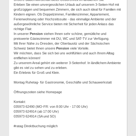
Erleben Sie einen unvergesslichen Urlaub auf unserem 3-Seiten-Hof mit
großzügigen und bequemen Zimmern, die sich auch ideal für Familien mit
Kindern eignen. Ob Doppelzimmer, Familienzimmer, Appartement,
Ferienwohnung oder Hochzeitssuite - das einmalige Ambiente und der
außergewöhnliche Service bieten mit Sicherheit für jeden Anlass das
richtige Flair.
In unserer
Pension
stehen Ihnen sehr schöne, gemütliche und
preiswerte Gästezimmer mit DU, WC und SAT-TV zur Verfügung.
Mit Ihrer Nähe zu Dresden, der Oberlausitz und der Sächsischen
Schweiz bietet Ihnen unsere
Pension
viele Vorteile.
Wir möchten, dass Sie sich bei uns wohlfühlen und auch Ihrem Alltag
entfliehen können!
Zu unserem Areal gehört ein weiterer 3-Seitenhof. In ländlichem Ambiente
gibt es viel zu sehen und zu erleben.
Ein Erlebnis für Groß und Klein.
Montag Ruhetag- für Gastronomie, Geschäfte und Schauwerkstatt
Öffnungszeiten siehe Homepage
Kontakt:
035973 62490 (MO-FR: von 8:00 Uhr - 17:00 Uhr)
035973 624914 (ab 17:00 Uhr)
035973 624914 (SA und SO)
#ratag Direktbuchung möglich