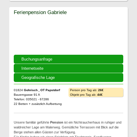
Ferienpension Gabriele
Buchungsanfrage
Internetseite
Geografische Lage
01824
Gohrisch , OT Papstdorf
Person pro Tag ab:
26€
Bauerngasse 91 A
Objekt pro Tag ab:
44€
Telefon: 035021 - 67286
22 Betten + zusätzlich Aufbettung
Unsere familiär geführte
Pension
ist ein Nichtraucherhaus in ruhiger und
waldreicher Lage am Malerweg. Gemütliche Terrassen mit Blick auf die
Berge stehen allen Gästen zur Verfügung.