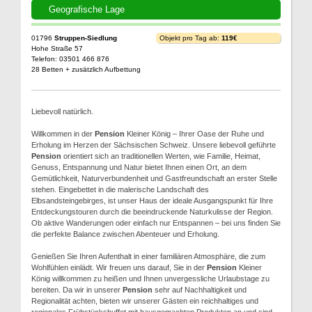
Geografische Lage
01796
Struppen-Siedlung
Objekt pro Tag ab:
119€
Hohe Straße 57
Telefon: 03501 466 876
28 Betten + zusätzlich Aufbettung
Liebevoll natürlich.
Willkommen in der
Pension
Kleiner König – Ihrer Oase der Ruhe und
Erholung im Herzen der Sächsischen Schweiz. Unsere liebevoll geführte
Pension
orientiert sich an traditionellen Werten, wie Familie, Heimat,
Genuss, Entspannung und Natur bietet Ihnen einen Ort, an dem
Gemütlichkeit, Naturverbundenheit und Gastfreundschaft an erster Stelle
stehen. Eingebettet in die malerische Landschaft des
Elbsandsteingebirges, ist unser Haus der ideale Ausgangspunkt für Ihre
Entdeckungstouren durch die beeindruckende Naturkulisse der Region.
Ob aktive Wanderungen oder einfach nur Entspannen – bei uns finden Sie
die perfekte Balance zwischen Abenteuer und Erholung.
Genießen Sie Ihren Aufenthalt in einer familiären Atmosphäre, die zum
Wohlfühlen einlädt. Wir freuen uns darauf, Sie in der
Pension
Kleiner
König willkommen zu heißen und Ihnen unvergessliche Urlaubstage zu
bereiten. Da wir in unserer
Pension
sehr auf Nachhaltigkeit und
Regionalität achten, bieten wir unserer Gästen ein reichhaltiges und