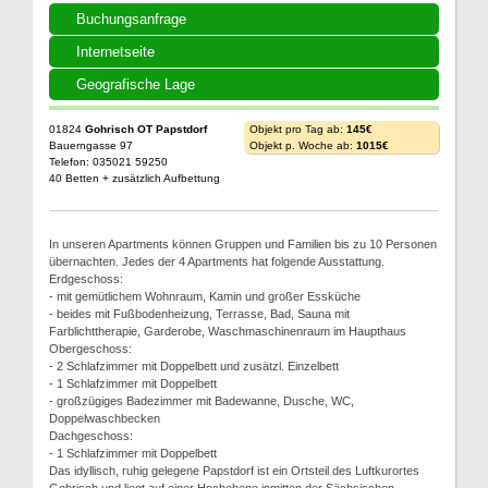
Buchungsanfrage
Internetseite
Geografische Lage
01824
Gohrisch OT Papstdorf
Objekt pro Tag ab:
145€
Bauerngasse 97
Objekt p. Woche ab:
1015€
Telefon: 035021 59250
40 Betten + zusätzlich Aufbettung
In unseren Apartments können Gruppen und Familien bis zu 10 Personen
übernachten. Jedes der 4 Apartments hat folgende Ausstattung.
Erdgeschoss:
- mit gemütlichem Wohnraum, Kamin und großer Essküche
- beides mit Fußbodenheizung, Terrasse, Bad, Sauna mit
Farblichttherapie, Garderobe, Waschmaschinenraum im Haupthaus
Obergeschoss:
- 2 Schlafzimmer mit Doppelbett und zusätzl. Einzelbett
- 1 Schlafzimmer mit Doppelbett
- großzügiges Badezimmer mit Badewanne, Dusche, WC,
Doppelwaschbecken
Dachgeschoss:
- 1 Schlafzimmer mit Doppelbett
Das idyllisch, ruhig gelegene Papstdorf ist ein Ortsteil des Luftkurortes