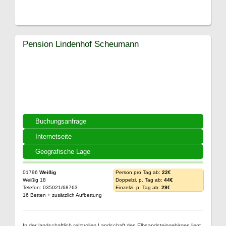
Pension Lindenhof Scheumann
Buchungsanfrage
Internetseite
Geografische Lage
01796
Weißig
Person pro Tag ab:
22€
Weißig 18
Doppelzi. p. Tag ab:
44€
Telefon: 035021/68763
Einzelzi. p. Tag ab:
29€
16 Betten + zusätzlich Aufbettung
In der landschaftlich reizvollen Landschaft des Elbsandsteingebirges liegt