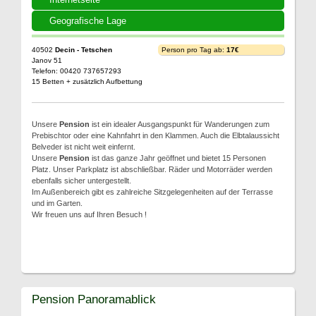
Geografische Lage
40502
Decin - Tetschen
Person pro Tag ab:
17€
Janov 51
Telefon: 00420 737657293
15 Betten + zusätzlich Aufbettung
Unsere
Pension
ist ein idealer Ausgangspunkt für Wanderungen zum
Prebischtor oder eine Kahnfahrt in den Klammen. Auch die Elbtalaussicht
Belveder ist nicht weit einfernt.
Unsere
Pension
ist das ganze Jahr geöffnet und bietet 15 Personen
Platz. Unser Parkplatz ist abschließbar. Räder und Motorräder werden
ebenfalls sicher untergestellt.
Im Außenbereich gibt es zahlreiche Sitzgelegenheiten auf der Terrasse
und im Garten.
Wir freuen uns auf Ihren Besuch !
Pension Panoramablick