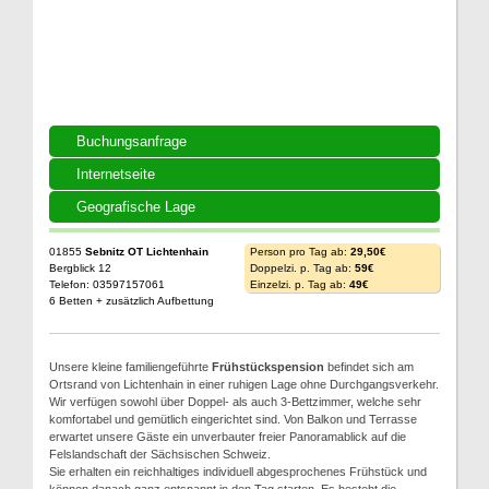
Buchungsanfrage
Internetseite
Geografische Lage
01855
Sebnitz OT Lichtenhain
Person pro Tag ab:
29,50€
Bergblick 12
Doppelzi. p. Tag ab:
59€
Telefon: 03597157061
Einzelzi. p. Tag ab:
49€
6 Betten + zusätzlich Aufbettung
Unsere kleine familiengeführte
Frühstückspension
befindet sich am
Ortsrand von Lichtenhain in einer ruhigen Lage ohne Durchgangsverkehr.
Wir verfügen sowohl über Doppel- als auch 3-Bettzimmer, welche sehr
komfortabel und gemütlich eingerichtet sind. Von Balkon und Terrasse
erwartet unsere Gäste ein unverbauter freier Panoramablick auf die
Felslandschaft der Sächsischen Schweiz.
Sie erhalten ein reichhaltiges individuell abgesprochenes Frühstück und