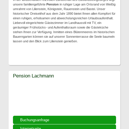
unsere familiengeführte
Pension
in ruhiger Lage am Ortsrand von Weißig
umrahmt von Lilienstein, Königstein, Rauenstein und Bastei. Unser
historischer Dreiseithof aus dem Jahr 1890 bietet Ihnen allen Kompfort für
einen ruhigen, erholsamen und abwechslungsreichen Urlaubsaufenthalt.
Liebevoll eingerichtete Gästezimmer im Landhausstil mit TV, ein
geräumiger Frühstücks- und Aufenthaltsraum sowie die Gästeküche
stehen Ihnen zur Verfügung. Inmitten eines Blütenmeeres im historischen
Bauerngarten können sie auf unserer Sonnenterrasse die Seele baumeln
lassen und den Blick zum Lilienstein genießen.
Pension Lachmann
Buchungsanfrage
Internetseite