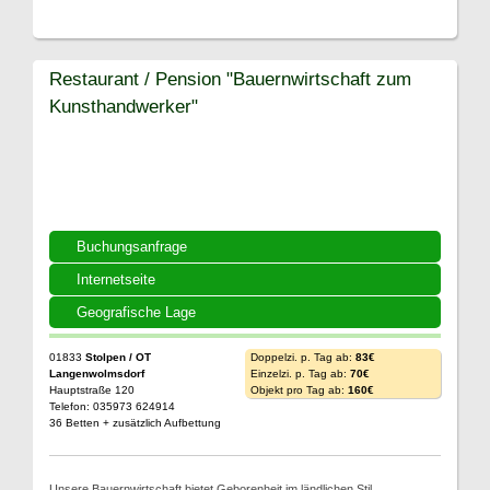
Restaurant / Pension "Bauernwirtschaft zum
Kunsthandwerker"
Buchungsanfrage
Internetseite
Geografische Lage
01833
Stolpen / OT
Doppelzi. p. Tag ab:
83€
Langenwolmsdorf
Einzelzi. p. Tag ab:
70€
Hauptstraße 120
Objekt pro Tag ab:
160€
Telefon: 035973 624914
36 Betten + zusätzlich Aufbettung
Unsere Bauernwirtschaft bietet Geborenheit im ländlichen Stil.