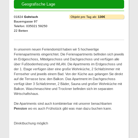
Geografische Lage
01824
Gohrisch
Objekt pro Tag ab:
130€
Bauerngasse 97
Telefon: 035021 59250
22 Betten
In unserem neuen Feriendomizil haben wir 5 hochwertige
Ferienapartments eingerichtet. Die Ferienapartments befinden sich jeweils
im Erdgeschoss, Mittelgeschoss und Dachgeschoss und verfügen alle
über Fußbodenheizung und WLAN. Die Apartments im Erdgeschoss und
der 1. Etage verfügen über eine große Wohnküche, 2 Schlafzimmer mit
Fernseher und jeweils einem Bad. Von der Küche aus gelangen Sie direkt
auf die Terrasse bzw. den Balkon. Das Apartment im Dachgeschoss
verfügt über 3 Schlafzimmer, 2 Bäder, Sauna und großer Wohnküche mit
Balkon. Waschmaschine und Trockner befinden sich im separaten
Wirtschaftshaus.
Die Apartments sind auch kombinierbar mit unserer benachbarten
Pension
wo es auch Frühstück gibt was man dazu buchen kann.
Direktbuchung möglich