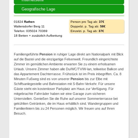
Geografische Lage
01824
Rathen
Person pro Tag ab:
37€
Waltersdorfer Berg 11
Doppelzi. p. Tag ab:
58€
Telefon: 035024 70369
Einzelzi. p. Tag ab:
37€
18 Betten + zusätzlich Aufbettung
Familiengeführte
Pension
in ruhiger Lage direkt am Nationalpark mit Blick
auf die Bastei und die einzigartige Felsenwelt. Freundlich eingerichtete
Zimmer im gemütlichen Ambiente erwarten Sie zu einem erholsamen
Urlaub. Unsere Zimmer haben alle Du/WC/TV/W-lan, teilweise Balkon und
das Appartement Dachterrasse. Frühstück ist im Preis inbegriffen. Ca. 8
Minuten Fußweg sind es von unserer
Pension
bis zur Elbe mit
Schiffsanlegestelle und Bahnstation mit S-Bahn-Verkehr. Für unsere
Gäste steht ein kostenloser Parkplatz am Haus zur Verfügung. Für
mitgebrachte Fahrräder haben wir eine Garage zum sicheren
Unterstellen. Genießen Sie die Ruhe auf unserer Sommerterrasse bei
gekühlten Getränken, die im Haus erhältlich sind. Wandergruppen und
Familienfeiern bis zu 24 Personen möglich. Wir freuen uns auf Ihren
Besuch.