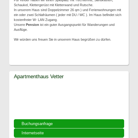
Für Kinder haben wir einen Spielplatz mit Tischtennis, Sandkasten,
Schaukel, Klettergerüst mit Kletterwand und Rutsche.
In unserem Haus sind Doppelzimmer 26 qm ) und Ferienwohnungen mit
ein oder zwei Schlafräumen ( jeder mit DU / WC ). Im Haus befindet sich
kostenfreier W- LAN Zugang.
Unsere
Pension
ist ein guter Ausgangspunkt für Wanderungen und
Ausflüge.
Wir würden uns freuen Sie in unserem Haus begrüßen zu dürfen.
Apartmenthaus Vetter
Buchungsanfrage
Internetseite