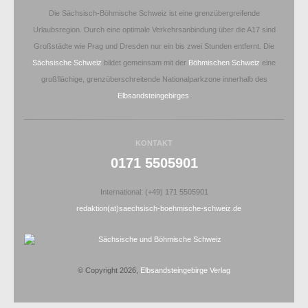
Die Sächsisch-Böhmische Schweiz ist eine grenzübergreifende
Urlaubsregion. Durch eine optimale Verkehrsanbindung über die A17 sind
Großstädte wie Prag und Dresden nur ein bis zwei Stunden entfernt. Die
Sächsische Schweiz
bildet gemeinsam mit der
Böhmischen Schweiz
eine
großflächige, grenzüberschreitende Nationalparkzone innerhalb des
Elbsandsteingebirges
.
KONTAKT
0171 5505901
International: (+49) 171 5505901
redaktion(at)saechsisch-boehmische-schweiz.de
© Copyright 2026,
Elbsandsteingebirge Verlag