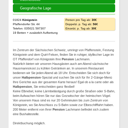
Geografische Lage
01824
Königstein
Person pro Tag ab:
30€
Pfaffendorfer Str. 44
Doppelzi. p. Tag ab:
56€
Telefon: 035021 597307
Einzelzi. p. Tag ab:
30€
19 Betten + zusätzlich Aufbettung
Im Zentrum der Sächsischen Schweiz, umringt von Pfaffenstein, Festung
Königstein und dem Quirl-Felsen, finden Sie in ruhiger, idyllischer Lage im
OT Pfaffendorf von Königstein Ihre
Pension
Lachmann.
Natürlich bieten wir unseren Hausgästen auch am Abend sächsische
Hausmannskost zu kühlen Getränken an. In unserem Restaurant
bedienen wir Sie jeden Abend ab 18 Uhr. Entscheiden Sie sich doch für
unser
Halbpension
-Spezial und suchen Sie sich für Ihr 2-Gänge-Menü
Ihre Gerichte aus der gesamten Karte heraus! Egal ob a la carte oder als
Halbpension
, Sie entscheiden ganz flexibel!
Keine Elbnebel, keine Lärmbelästigung durch große Straßen oder S-Bahn,
beim Aufwachen hören Sie nur das Gezwitscher der heimischen Vögel.
Von unserem Haus sind es nur 20 Gehminuten bis zum Zentrum von
Königstein, wo Sie Anschluss zu S-Bahn sowie zur Elbeschifffahrt haben.
200 Meter entfernt von Ihrer
Pension
Lachmann befindet sich zudem
eine Bushaltestelle.
Direktbuchung möglich.