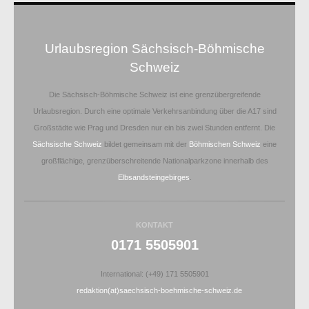
Urlaubsregion Sächsisch-Böhmische
Schweiz
Die Sächsisch-Böhmische Schweiz ist eine grenzübergreifende
Urlaubsregion. Durch eine optimale Verkehrsanbindung über die A17 sind
Großstädte wie Prag und Dresden nur ein bis zwei Stunden entfernt. Die
Sächsische Schweiz
bildet gemeinsam mit der
Böhmischen Schweiz
eine
großflächige, grenzüberschreitende Nationalparkzone innerhalb des
Elbsandsteingebirges
.
KONTAKT
0171 5505901
International: (+49) 171 5505901
redaktion(at)saechsisch-boehmische-schweiz.de