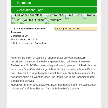
Internetseite
Geografische Lage
01814
Bad Schandau Stadtteil
Objekt pro Tag ab:
55€
Prossen
Bergstrasse 29
Telefon: 035022/42974
2 Betten + zusätzlich Aufbettung
Möchten Sie Ihren Urlaub im Grünen und abseits von allem Lärm
verbringen, dann sind Sie bei uns genau richtig. Wir bieten Ihnen ein
Ferienhaus
für 2-3 Personen, ruhig und sonnig gelegen mit Parkplatz vor
dem Haus. Vom Grundstück genießen Sie einen wunderschönen Blick in
das Elbtal mit Festung Königstein und Lilienstein. Sie haben einen idealen
Ausgangspunkt für Wanderungen und Radtouren in die Sächsische und
Böhmische Schweiz.
Haben wir Ihr Interesse geweckt? Dann nehmen Sie doch einfach Kontakt
mit uns auf! Auf Ihren Besuch freut sich Familie Katzschner.