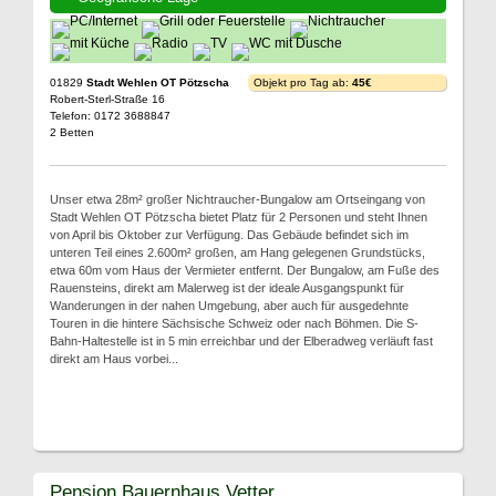
01829
Stadt Wehlen OT Pötzscha
Objekt pro Tag ab:
45€
Robert-Sterl-Straße 16
Telefon: 0172 3688847
2 Betten
Unser etwa 28m² großer Nichtraucher-Bungalow am Ortseingang von
Stadt Wehlen OT Pötzscha bietet Platz für 2 Personen und steht Ihnen
von April bis Oktober zur Verfügung. Das Gebäude befindet sich im
unteren Teil eines 2.600m² großen, am Hang gelegenen Grundstücks,
etwa 60m vom Haus der Vermieter entfernt. Der Bungalow, am Fuße des
Rauensteins, direkt am Malerweg ist der ideale Ausgangspunkt für
Wanderungen in der nahen Umgebung, aber auch für ausgedehnte
Touren in die hintere Sächsische Schweiz oder nach Böhmen. Die S-
Bahn-Haltestelle ist in 5 min erreichbar und der Elberadweg verläuft fast
direkt am Haus vorbei...
Pension Bauernhaus Vetter