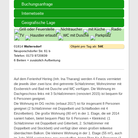
Buchungsanfrage
Internetseite
Geografische Lage
01814
Waltersdorf
Objekt pro Tag ab:
54€
Neuporschdorfer Str. 61 b
Telefon: 0173 9720839
6 Betten + zusätzlich Aufbettung
Auf dem Ferienhof Hering (Inh. Ina Tharang) werden 4 Fewos vermietet
die jeweils über zwei bzw. drei getrennte Schlafzimmer, Wohnzimmer mit
Essbereich und Bad mit Dusche und WC verfügen. Die Wohnung im
Dachgeschoss links mit 3 Schlafzimmern (renoviert 2015) ist bequem für
6 Personen geeignet.
Die Wohnung im DG rechts (erbaut 2017) ist für insgesamt 8 Personen
geeignet (2 Schlafzimmer mit Doppelbett und Schlafboden mit 4
Einzelbetten). Die große Wohnung (80 m²) in der 1. Etage, die wir 2014
saniert haben, bietet bequem Platz für 6 Personen + Kleinkind. (1
Schlafzimmer mit Doppelbett und Gitterbett, 2. Schlafzimmer mit
Doppelbett und Stockbett) und verfügt über einen großen teilweise
überdachten Balkon. Die kleinere Wohnung in der 1. Etage (55 m²), auch