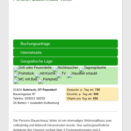
Buchungsanfrage
Internetseite
Geografische Lage
01824
Gohrisch, OT Papstdorf
Doppelzi. p. Tag ab:
73€
Bauerngasse 97
Einzelzi. p. Tag ab:
50€
Telefon: 035021 59250
Objekt pro Tag ab:
65€
24 Betten + zusätzlich Aufbettung
Die Pension Bauernhaus Vetter ist ein ehemaliges Wohnstallhaus was
vollständig und liebevoll rekonstruiert wurde. Das außergewöhnliche
Ambiente des Hauses verfügt über 4 Ferienwohnungen und 5