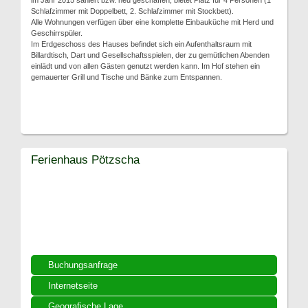
im Jahr 2015 saniert bzw. neu geschaffen, bietet Platz für 4 Personen (1
Schlafzimmer mit Doppelbett, 2. Schlafzimmer mit Stockbett).
Alle Wohnungen verfügen über eine komplette Einbauküche mit Herd und
Geschirrspüler.
Im Erdgeschoss des Hauses befindet sich ein Aufenthaltsraum mit
Billardtisch, Dart und Gesellschaftsspielen, der zu gemütlichen Abenden
einlädt und von allen Gästen genutzt werden kann. Im Hof stehen ein
gemauerter Grill und Tische und Bänke zum Entspannen.
Ferienhaus Pötzscha
Buchungsanfrage
Internetseite
Geografische Lage