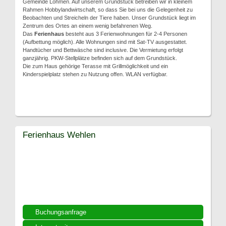
Gemeinde Lohmen. Auf unserem Grundstück betreiben wir in kleinem
Rahmen Hobbylandwirtschaft, so dass Sie bei uns die Gelegenheit zu
Beobachten und Streicheln der Tiere haben. Unser Grundstück liegt im
Zentrum des Ortes an einem wenig befahrenen Weg.
Das
Ferienhaus
besteht aus 3 Ferienwohnungen für 2-4 Personen
(Aufbettung möglich). Alle Wohnungen sind mit Sat-TV ausgestattet.
Handtücher und Bettwäsche sind inclusive. Die Vermietung erfolgt
ganzjährig. PKW-Stellplätze befinden sich auf dem Grundstück.
Die zum Haus gehörige Terasse mit Grillmöglichkeit und ein
Kinderspielplatz stehen zu Nutzung offen. WLAN verfügbar.
Ferienhaus Wehlen
Buchungsanfrage