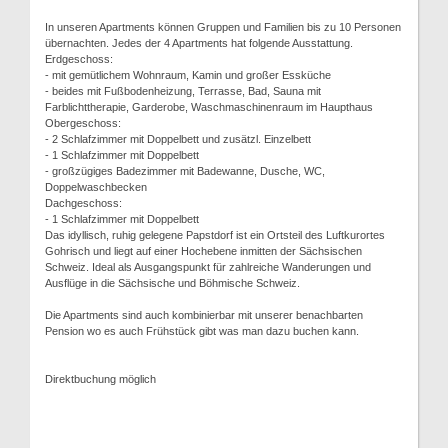
In unseren Apartments können Gruppen und Familien bis zu 10 Personen
übernachten. Jedes der 4 Apartments hat folgende Ausstattung.
Erdgeschoss:
- mit gemütlichem Wohnraum, Kamin und großer Essküche
- beides mit Fußbodenheizung, Terrasse, Bad, Sauna mit
Farblichttherapie, Garderobe, Waschmaschinenraum im Haupthaus
Obergeschoss:
- 2 Schlafzimmer mit Doppelbett und zusätzl. Einzelbett
- 1 Schlafzimmer mit Doppelbett
- großzügiges Badezimmer mit Badewanne, Dusche, WC,
Doppelwaschbecken
Dachgeschoss:
- 1 Schlafzimmer mit Doppelbett
Das idyllisch, ruhig gelegene Papstdorf ist ein Ortsteil des Luftkurortes
Gohrisch und liegt auf einer Hochebene inmitten der Sächsischen
Schweiz. Ideal als Ausgangspunkt für zahlreiche Wanderungen und
Ausflüge in die Sächsische und Böhmische Schweiz.
Die Apartments sind auch kombinierbar mit unserer benachbarten
Pension wo es auch Frühstück gibt was man dazu buchen kann.
Direktbuchung möglich