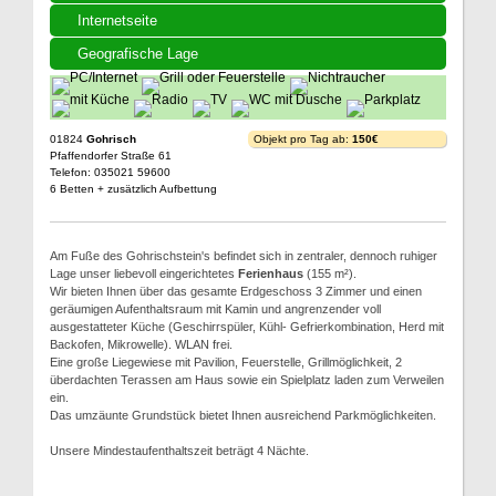
Internetseite
Geografische Lage
01824
Gohrisch
Objekt pro Tag ab:
150€
Pfaffendorfer Straße 61
Telefon: 035021 59600
6 Betten + zusätzlich Aufbettung
Am Fuße des Gohrischstein's befindet sich in zentraler, dennoch ruhiger
Lage unser liebevoll eingerichtetes
Ferienhaus
(155 m²).
Wir bieten Ihnen über das gesamte Erdgeschoss 3 Zimmer und einen
geräumigen Aufenthaltsraum mit Kamin und angrenzender voll
ausgestatteter Küche (Geschirrspüler, Kühl- Gefrierkombination, Herd mit
Backofen, Mikrowelle). WLAN frei.
Eine große Liegewiese mit Pavilion, Feuerstelle, Grillmöglichkeit, 2
überdachten Terassen am Haus sowie ein Spielplatz laden zum Verweilen
ein.
Das umzäunte Grundstück bietet Ihnen ausreichend Parkmöglichkeiten.
Unsere Mindestaufenthaltszeit beträgt 4 Nächte.