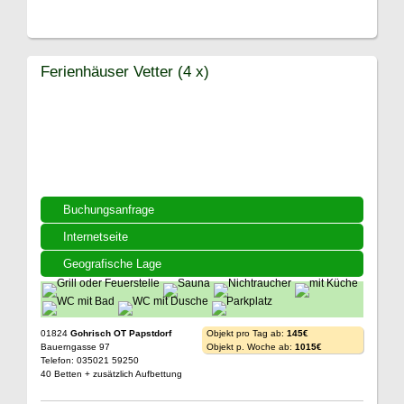
Ferienhäuser Vetter (4 x)
Buchungsanfrage
Internetseite
Geografische Lage
01824
Gohrisch OT Papstdorf
Objekt pro Tag ab:
145€
Bauerngasse 97
Objekt p. Woche ab:
1015€
Telefon: 035021 59250
40 Betten + zusätzlich Aufbettung