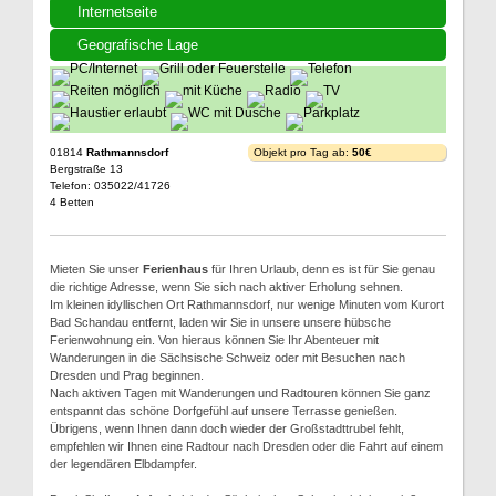
Internetseite
Geografische Lage
01814
Rathmannsdorf
Objekt pro Tag ab:
50€
Bergstraße 13
Telefon: 035022/41726
4 Betten
Mieten Sie unser
Ferienhaus
für Ihren Urlaub, denn es ist für Sie genau
die richtige Adresse, wenn Sie sich nach aktiver Erholung sehnen.
Im kleinen idyllischen Ort Rathmannsdorf, nur wenige Minuten vom Kurort
Bad Schandau entfernt, laden wir Sie in unsere unsere hübsche
Ferienwohnung ein. Von hieraus können Sie Ihr Abenteuer mit
Wanderungen in die Sächsische Schweiz oder mit Besuchen nach
Dresden und Prag beginnen.
Nach aktiven Tagen mit Wanderungen und Radtouren können Sie ganz
entspannt das schöne Dorfgefühl auf unsere Terrasse genießen.
Übrigens, wenn Ihnen dann doch wieder der Großstadttrubel fehlt,
empfehlen wir Ihnen eine Radtour nach Dresden oder die Fahrt auf einem
der legendären Elbdampfer.