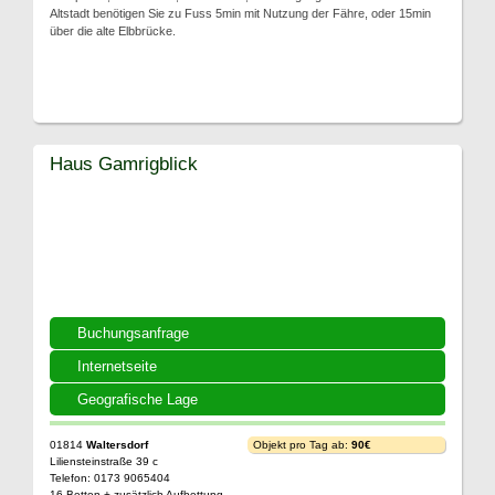
Altstadt benötigen Sie zu Fuss 5min mit Nutzung der Fähre, oder 15min
über die alte Elbbrücke.
Haus Gamrigblick
Buchungsanfrage
Internetseite
Geografische Lage
01814
Waltersdorf
Objekt pro Tag ab:
90€
Liliensteinstraße 39 c
Telefon: 0173 9065404
16 Betten + zusätzlich Aufbettung