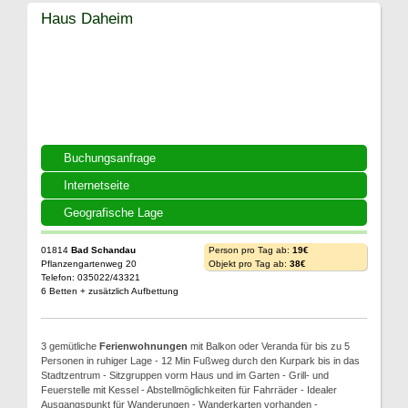
Haus Daheim
Buchungsanfrage
Internetseite
Geografische Lage
01814
Bad Schandau
Person pro Tag ab:
19€
Pflanzengartenweg 20
Objekt pro Tag ab:
38€
Telefon: 035022/43321
6 Betten + zusätzlich Aufbettung
3 gemütliche
Ferienwohnungen
mit Balkon oder Veranda für bis zu 5
Personen in ruhiger Lage - 12 Min Fußweg durch den Kurpark bis in das
Stadtzentrum - Sitzgruppen vorm Haus und im Garten - Grill- und
Feuerstelle mit Kessel - Abstellmöglichkeiten für Fahrräder - Idealer
Ausgangspunkt für Wanderungen - Wanderkarten vorhanden -