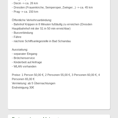
- Decin -> ca. 26 km
- Dresden (Frauenkirche, Semperoper, Zwinger...) -> ca. 45 km
- Prag -> ca. 150 km
Öffentliche Verkehrsanbindung:
- Bahnhof Krippen in 8 Minuten fußläufig zu erreichen (Dresden
Hauptbahnhof mit der S1 in 50 min erreichbar)
- Busverbindung
- Fähre
- nächste Schiffsanlegestelle in Bad Schandau
Ausstattung:
- separater Eingang
- Brötchenservice
- Kinderbett auf Anfrage
- WLAN vorhanden
Preise: 1 Person 50,00 €, 2 Personen 55,00 €, 3 Personen 60,00 €, 4
Personen 65,00 €
Vermietung: ab 5 Übernachtungen
Endreinigung 30€