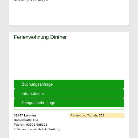
Malerweges einsteigen.
Ferienwohnung Dintner
Buchungsanfrage
Internetseite
Geografische Lage
01847
Lohmen
Person pro Tag ab:
30€
Basteistraße 43a
Telefon: 03501 588161
4 Betten + zusätzlich Aufbettung