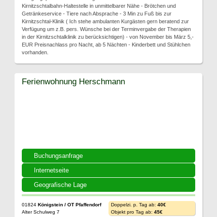
Kirnitzschtalbahn-Haltestelle in unmittelbarer Nähe - Brötchen und
Getränkeservice - Tiere nach Absprache - 3 Min zu Fuß bis zur
Kirnitzschtal-Klinik ( Ich stehe ambulanten Kurgästen gern beratend zur
Verfügung um z.B. pers. Wünsche bei der Terminvergabe der Therapien
in der Kirnitzschtalklinik zu berücksichtigen) - von November bis März 5,-
EUR Preisnachlass pro Nacht, ab 5 Nächten - Kinderbett und Stühlchen
vorhanden.
Ferienwohnung Herschmann
Buchungsanfrage
Internetseite
Geografische Lage
01824
Königstein / OT Pfaffendorf
Doppelzi. p. Tag ab:
40€
Alter Schulweg 7
Objekt pro Tag ab:
45€