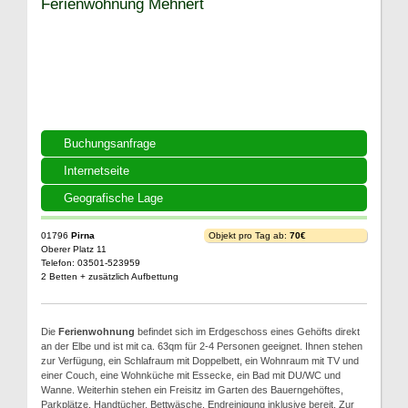
Ferienwohnung Mehnert
Buchungsanfrage
Internetseite
Geografische Lage
01796
Pirna
Objekt pro Tag ab:
70€
Oberer Platz 11
Telefon: 03501-523959
2 Betten + zusätzlich Aufbettung
Die
Ferienwohnung
befindet sich im Erdgeschoss eines Gehöfts direkt
an der Elbe und ist mit ca. 63qm für 2-4 Personen geeignet. Ihnen stehen
zur Verfügung, ein Schlafraum mit Doppelbett, ein Wohnraum mit TV und
einer Couch, eine Wohnküche mit Essecke, ein Bad mit DU/WC und
Wanne. Weiterhin stehen ein Freisitz im Garten des Bauerngehöftes,
Parkplätze, Handtücher, Bettwäsche, Endreinigung inklusive bereit. Zur