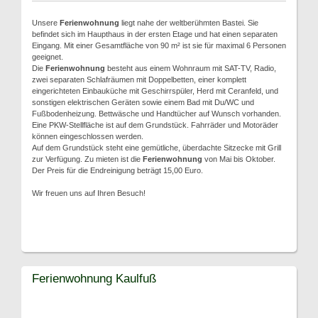
Unsere
Ferienwohnung
liegt nahe der weltberühmten Bastei. Sie
befindet sich im Haupthaus in der ersten Etage und hat einen separaten
Eingang. Mit einer Gesamtfläche von 90 m² ist sie für maximal 6 Personen
geeignet.
Die
Ferienwohnung
besteht aus einem Wohnraum mit SAT-TV, Radio,
zwei separaten Schlafräumen mit Doppelbetten, einer komplett
eingerichteten Einbauküche mit Geschirrspüler, Herd mit Ceranfeld, und
sonstigen elektrischen Geräten sowie einem Bad mit Du/WC und
Fußbodenheizung. Bettwäsche und Handtücher auf Wunsch vorhanden.
Eine PKW-Stellfläche ist auf dem Grundstück. Fahrräder und Motoräder
können eingeschlossen werden.
Auf dem Grundstück steht eine gemütliche, überdachte Sitzecke mit Grill
zur Verfügung. Zu mieten ist die
Ferienwohnung
von Mai bis Oktober.
Der Preis für die Endreinigung beträgt 15,00 Euro.
Wir freuen uns auf Ihren Besuch!
Ferienwohnung Kaulfuß