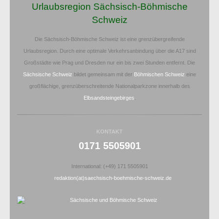
Urlaubsregion Sächsisch-Böhmische
Schweiz
Die Sächsisch-Böhmische Schweiz ist eine grenzübergreifende
Urlaubsregion. Durch eine optimale Verkehrsanbindung über die A17 sind
Großstädte wie Prag und Dresden nur ein bis zwei Stunden entfernt. Die
Sächsische Schweiz
bildet gemeinsam mit der
Böhmischen Schweiz
eine
großflächige, grenzüberschreitende Nationalparkzone innerhalb des
Elbsandsteingebirges
.
KONTAKT
0171 5505901
International: (+49) 171 5505901
redaktion(at)saechsisch-boehmische-schweiz.de