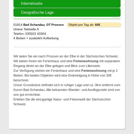
Internetseite
Geografische Lage
01814
Bad Schandau, OT Prossen
Objekt pro Tag ab:
60€
Untere Talstraße 6
Telefon: 035022 43304
4 Betten + zusätzlich Aufbettung
Wir laden Sie ein nach Prossen an der Elbe in der Sächsischen Schweiz.
Wir bieten Ihnen ein Ferienhaus und eine
Ferienwohnung
mit separatem
Eingang direkt an der Elbe gelegen und Blick zum Lilienstein.
Zur Verfügung stehen ein Ferienhaus und eine
Ferienwohnung
mit je 2
Betten. Bei beiden Objekten wird eine Endreinigung in Höhe von 30€
berechnet.
Unser Grundstück befindet sich in ruhiger Lage und ca. 3km entfernt vom
Kurort Bad Schandau. Alle bekannten Wander- und Ausflugsziele sind von
uns gut erreichbar.
Erleben Sie die einzigartige Natur- und Felsenwelt der Sächsischen
Schweiz.