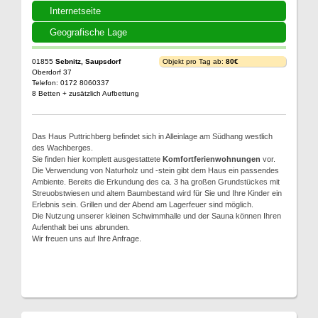
Internetseite
Geografische Lage
01855
Sebnitz, Saupsdorf
Objekt pro Tag ab:
80€
Oberdorf 37
Telefon: 0172 8060337
8 Betten + zusätzlich Aufbettung
Das Haus Puttrichberg befindet sich in Alleinlage am Südhang westlich
des Wachberges.
Sie finden hier komplett ausgestattete
Komfortferienwohnungen
vor.
Die Verwendung von Naturholz und -stein gibt dem Haus ein passendes
Ambiente. Bereits die Erkundung des ca. 3 ha großen Grundstückes mit
Streuobstwiesen und altem Baumbestand wird für Sie und Ihre Kinder ein
Erlebnis sein. Grillen und der Abend am Lagerfeuer sind möglich.
Die Nutzung unserer kleinen Schwimmhalle und der Sauna können Ihren
Aufenthalt bei uns abrunden.
Wir freuen uns auf Ihre Anfrage.