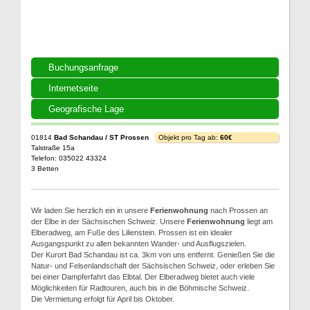
Buchungsanfrage
Internetseite
Geografische Lage
01814
Bad Schandau / ST Prossen
Objekt pro Tag ab:
60€
Talstraße 15a
Telefon: 035022 43324
3 Betten
Wir laden Sie herzlich ein in unsere
Ferienwohnung
nach Prossen an
der Elbe in der Sächsischen Schweiz. Unsere
Ferienwohnung
liegt am
Elberadweg, am Fuße des Lilienstein. Prossen ist ein idealer
Ausgangspunkt zu allen bekannten Wander- und Ausflugszielen.
Der Kurort Bad Schandau ist ca. 3km von uns entfernt. Genießen Sie die
Natur- und Felsenlandschaft der Sächsischen Schweiz, oder erleben Sie
bei einer Dampferfahrt das Elbtal. Der Elberadweg bietet auch viele
Möglichkeiten für Radtouren, auch bis in die Böhmische Schweiz.
Die Vermietung erfolgt für April bis Oktober.