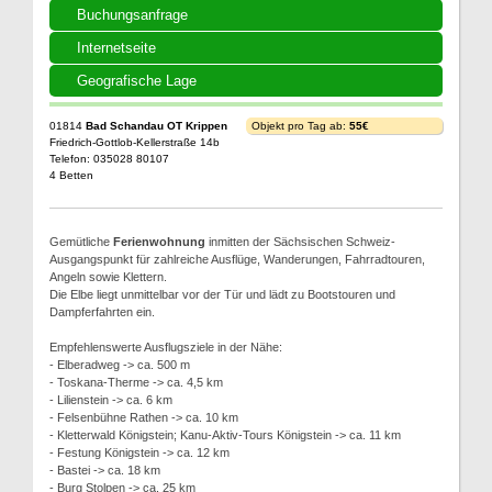
Buchungsanfrage
Internetseite
Geografische Lage
01814
Bad Schandau OT Krippen
Objekt pro Tag ab:
55€
Friedrich-Gottlob-Kellerstraße 14b
Telefon: 035028 80107
4 Betten
Gemütliche
Ferienwohnung
inmitten der Sächsischen Schweiz-
Ausgangspunkt für zahlreiche Ausflüge, Wanderungen, Fahrradtouren,
Angeln sowie Klettern.
Die Elbe liegt unmittelbar vor der Tür und lädt zu Bootstouren und
Dampferfahrten ein.
Empfehlenswerte Ausflugsziele in der Nähe:
- Elberadweg -> ca. 500 m
- Toskana-Therme -> ca. 4,5 km
- Lilienstein -> ca. 6 km
- Felsenbühne Rathen -> ca. 10 km
- Kletterwald Königstein; Kanu-Aktiv-Tours Königstein -> ca. 11 km
- Festung Königstein -> ca. 12 km
- Bastei -> ca. 18 km
- Burg Stolpen -> ca. 25 km