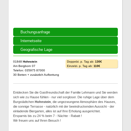
Buchungsanfrage
Internetseite
Geografische Lage
01848
Hohnstein
Doppelzi. p. Tag ab:
130€
Am Bergborn 07
Einzelzi. p. Tag ab:
110€
Telefon: 035975 87000
30 Betten + zusätzlich Aufbettung
Entdecken Sie die Gastfreundschaft der Familie Lehmann und Sie werden
sich wie zu Hause fühlen - nur viel sorgloser. Die ruhige Lage über dem
Burgstädtchen
Hohnstein
, die ungezwungene Atmosphäre des Hauses,
die sonnige Terrasse - natürlich mit der beeindruckenden Aussicht - der
einladende Biergarten, alles ist auf Ihre Erholung ausgerichtet.
Ersparnis bis zu 24 % beim 7 - Nächte - Rabatt !
Wir freuen uns auf Ihren Besuch !