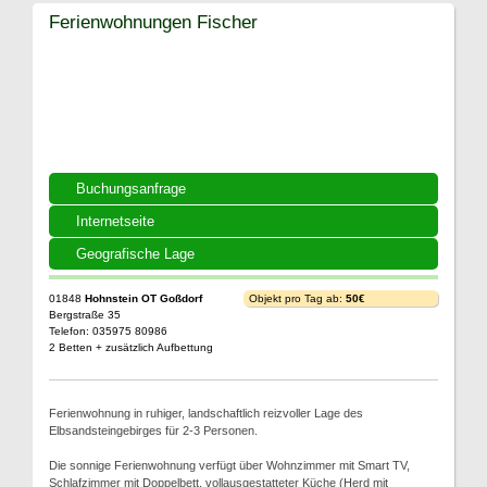
Ferienwohnungen Fischer
Buchungsanfrage
Internetseite
Geografische Lage
01848
Hohnstein OT Goßdorf
Objekt pro Tag ab:
50€
Bergstraße 35
Telefon: 035975 80986
2 Betten + zusätzlich Aufbettung
Ferienwohnung in ruhiger, landschaftlich reizvoller Lage des
Elbsandsteingebirges für 2-3 Personen.
Die sonnige Ferienwohnung verfügt über Wohnzimmer mit Smart TV,
Schlafzimmer mit Doppelbett, vollausgestatteter Küche (Herd mit