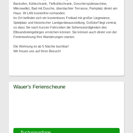
Backofen, Kühlschrank, Tiefkühlschrank, Geschirrspülmaschine,
Mikrowelle), Bad mit Dusche, überdachter Terrasse, Parkplatz direkt am
Haus. W-LAN kostenfrei vorhanden.
Im Ort befindet sich ein kostenloses Freibad mit großer Liegewiese,
Spielplatz und historischer Landgeräteausstellung. Goßdorf liegt zentral,
so dass Sie nach kurzen Fahrzeiten die Sehenswürdigkeiten des
Elbsandsteingebirges erreichen können. Sie können auch direkt von der
Ferienwohnung Ihre Wanderungen starten.
Die Wohnung ist ab 5 Nächte buchbar!
Wir freuen uns auf Ihren Besuch!
Wauer's Ferienscheune
Buchungsanfrage