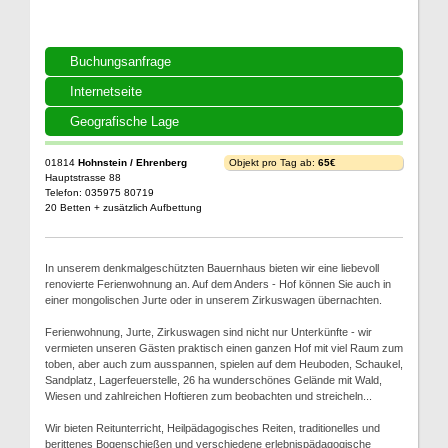
Buchungsanfrage
Internetseite
Geografische Lage
01814
Hohnstein / Ehrenberg
Objekt pro Tag ab:
65€
Hauptstrasse 88
Telefon: 035975 80719
20 Betten + zusätzlich Aufbettung
In unserem denkmalgeschützten Bauernhaus bieten wir eine liebevoll
renovierte Ferienwohnung an. Auf dem Anders - Hof können Sie auch in
einer mongolischen Jurte oder in unserem Zirkuswagen übernachten.
Ferienwohnung, Jurte, Zirkuswagen sind nicht nur Unterkünfte - wir
vermieten unseren Gästen praktisch einen ganzen Hof mit viel Raum zum
toben, aber auch zum ausspannen, spielen auf dem Heuboden, Schaukel,
Sandplatz, Lagerfeuerstelle, 26 ha wunderschönes Gelände mit Wald,
Wiesen und zahlreichen Hoftieren zum beobachten und streicheln...
Wir bieten Reitunterricht, Heilpädagogisches Reiten, traditionelles und
berittenes Bogenschießen und verschiedene erlebnispädagogische