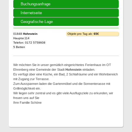
Buchungsanfrage
Internetseite
Geografische Lage
01848
Hohnstein
Objekt pro Tag ab:
65€
Hauptsr.114
Telefon: 0172 5759608
5 Betten
Wir möchten Sie in unser gemütlich eingerichtetes Ferienhaus im OT
Ehrenberg eine Gemeinde der Stadt
Hohnstein
einladen.
Es verfügt über eine Küche, ein Bad, 2 Schlafräume und ein Wohnbereich
mit Zugang zur Terrasse.
Zum Ausspannen laden die Gartenmöbel und die Sonnenterasse mit
Grillmöglichkeit ein.
Wir liegen sehr zentral und es gibt viele Ausflugsziele zu erkunden, wir
freuen uns auf Sie
Ihre Familie Schöne