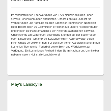
Im rekonstruierten Fachwerkhaus von 1770 sind wir glücklich, Ihnen
stilvolle Ferienwohnungen anzubieten. Unsere zentrale Lage ist für
Wanderungen und Ausflüge zu allen Sächsisch-Böhmischen Nahzielen
ideal. Bereits nach 10 Gehminuten erreichen Sie unsere "Steinberghütte"
und erleben die Panoramakulisse der Hinteren Sächsischen Schweiz.
Urige Abende am Lagerfeuer, besinnliche Stunden auf der Südterrasse
oder-Balkon und Romantik bei Kerzenschein im Kellergewölbe, sollen
Ihren Urlaub vervollkommnen. Für den sportlichen Ausgleich stehen Ihnen
kostenlos Tischtennis, Federball sowie Brett- und Würfelspiele zur
Verfügung. Ein kostenloses Freibad finden Sie im Nachbarort. Unmittelbar
neben unserem Hof ist die Landbäckerei.
May's Landidylle