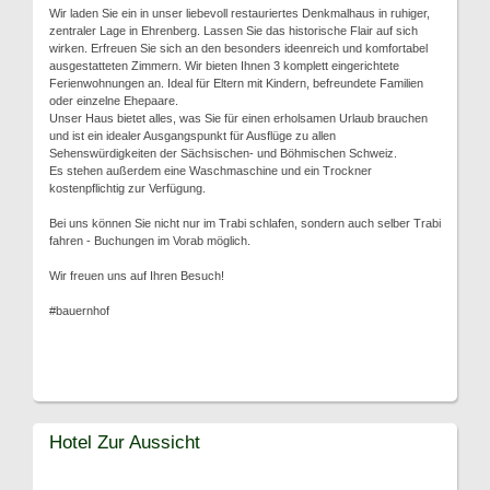
Wir laden Sie ein in unser liebevoll restauriertes Denkmalhaus in ruhiger,
zentraler Lage in Ehrenberg. Lassen Sie das historische Flair auf sich
wirken. Erfreuen Sie sich an den besonders ideenreich und komfortabel
ausgestatteten Zimmern. Wir bieten Ihnen 3 komplett eingerichtete
Ferienwohnungen an. Ideal für Eltern mit Kindern, befreundete Familien
oder einzelne Ehepaare.
Unser Haus bietet alles, was Sie für einen erholsamen Urlaub brauchen
und ist ein idealer Ausgangspunkt für Ausflüge zu allen
Sehenswürdigkeiten der Sächsischen- und Böhmischen Schweiz.
Es stehen außerdem eine Waschmaschine und ein Trockner
kostenpflichtig zur Verfügung.
Bei uns können Sie nicht nur im Trabi schlafen, sondern auch selber Trabi
fahren - Buchungen im Vorab möglich.
Wir freuen uns auf Ihren Besuch!
#bauernhof
Hotel Zur Aussicht