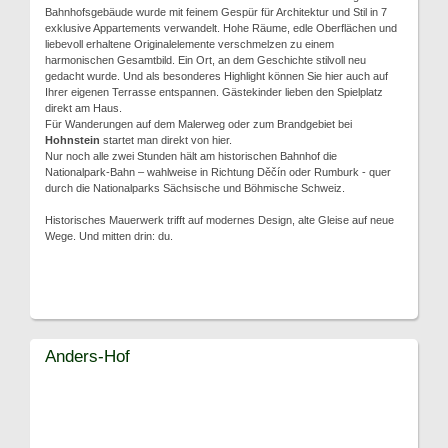
Bahnhofsgebäude wurde mit feinem Gespür für Architektur und Stil in 7
exklusive Appartements verwandelt. Hohe Räume, edle Oberflächen und
liebevoll erhaltene Originalelemente verschmelzen zu einem
harmonischen Gesamtbild. Ein Ort, an dem Geschichte stilvoll neu
gedacht wurde. Und als besonderes Highlight können Sie hier auch auf
Ihrer eigenen Terrasse entspannen. Gästekinder lieben den Spielplatz
direkt am Haus.
Für Wanderungen auf dem Malerweg oder zum Brandgebiet bei
Hohnstein
startet man direkt von hier.
Nur noch alle zwei Stunden hält am historischen Bahnhof die
Nationalpark-Bahn – wahlweise in Richtung Děčín oder Rumburk - quer
durch die Nationalparks Sächsische und Böhmische Schweiz.
Historisches Mauerwerk trifft auf modernes Design, alte Gleise auf neue
Wege. Und mitten drin: du.
Anders-Hof