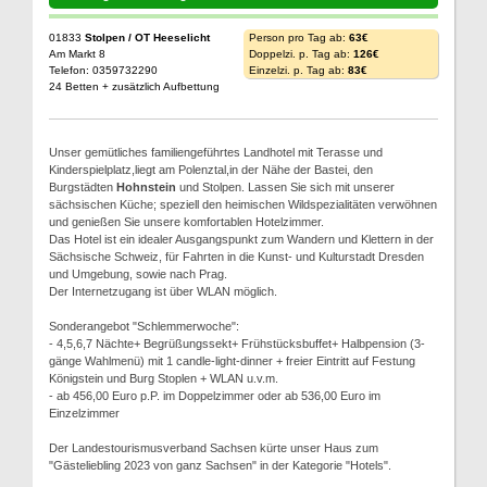
01833
Stolpen / OT Heeselicht
Person pro Tag ab:
63€
Am Markt 8
Doppelzi. p. Tag ab:
126€
Telefon: 0359732290
Einzelzi. p. Tag ab:
83€
24 Betten + zusätzlich Aufbettung
Unser gemütliches familiengeführtes Landhotel mit Terasse und
Kinderspielplatz,liegt am Polenztal,in der Nähe der Bastei, den
Burgstädten
Hohnstein
und Stolpen. Lassen Sie sich mit unserer
sächsischen Küche; speziell den heimischen Wildspezialitäten verwöhnen
und genießen Sie unsere komfortablen Hotelzimmer.
Das Hotel ist ein idealer Ausgangspunkt zum Wandern und Klettern in der
Sächsische Schweiz, für Fahrten in die Kunst- und Kulturstadt Dresden
und Umgebung, sowie nach Prag.
Der Internetzugang ist über WLAN möglich.
Sonderangebot "Schlemmerwoche":
- 4,5,6,7 Nächte+ Begrüßungssekt+ Frühstücksbuffet+ Halbpension (3-
gänge Wahlmenü) mit 1 candle-light-dinner + freier Eintritt auf Festung
Königstein und Burg Stoplen + WLAN u.v.m.
- ab 456,00 Euro p.P. im Doppelzimmer oder ab 536,00 Euro im
Einzelzimmer
Der Landestourismusverband Sachsen kürte unser Haus zum
"Gästeliebling 2023 von ganz Sachsen" in der Kategorie "Hotels".