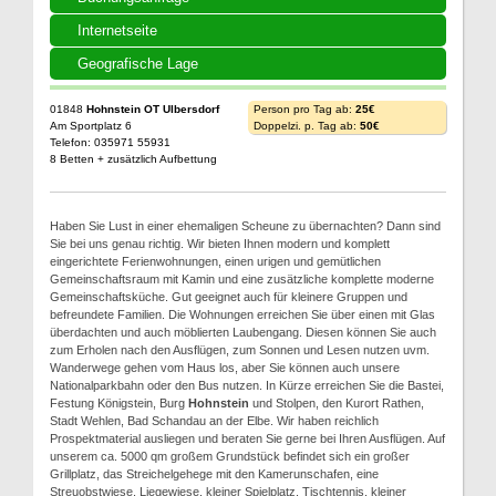
Internetseite
Geografische Lage
01848
Hohnstein OT Ulbersdorf
Person pro Tag ab:
25€
Am Sportplatz 6
Doppelzi. p. Tag ab:
50€
Telefon: 035971 55931
8 Betten + zusätzlich Aufbettung
Haben Sie Lust in einer ehemaligen Scheune zu übernachten? Dann sind
Sie bei uns genau richtig. Wir bieten Ihnen modern und komplett
eingerichtete Ferienwohnungen, einen urigen und gemütlichen
Gemeinschaftsraum mit Kamin und eine zusätzliche komplette moderne
Gemeinschaftsküche. Gut geeignet auch für kleinere Gruppen und
befreundete Familien. Die Wohnungen erreichen Sie über einen mit Glas
überdachten und auch möblierten Laubengang. Diesen können Sie auch
zum Erholen nach den Ausflügen, zum Sonnen und Lesen nutzen uvm.
Wanderwege gehen vom Haus los, aber Sie können auch unsere
Nationalparkbahn oder den Bus nutzen. In Kürze erreichen Sie die Bastei,
Festung Königstein, Burg
Hohnstein
und Stolpen, den Kurort Rathen,
Stadt Wehlen, Bad Schandau an der Elbe. Wir haben reichlich
Prospektmaterial ausliegen und beraten Sie gerne bei Ihren Ausflügen. Auf
unserem ca. 5000 qm großem Grundstück befindet sich ein großer
Grillplatz, das Streichelgehege mit den Kamerunschafen, eine
Streuobstwiese, Liegewiese, kleiner Spielplatz, Tischtennis, kleiner