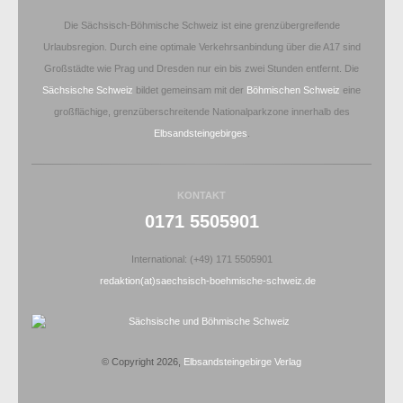
Die Sächsisch-Böhmische Schweiz ist eine grenzübergreifende
Urlaubsregion. Durch eine optimale Verkehrsanbindung über die A17 sind
Großstädte wie Prag und Dresden nur ein bis zwei Stunden entfernt. Die
Sächsische Schweiz
bildet gemeinsam mit der
Böhmischen Schweiz
eine
großflächige, grenzüberschreitende Nationalparkzone innerhalb des
Elbsandsteingebirges
.
KONTAKT
0171 5505901
International: (+49) 171 5505901
redaktion(at)saechsisch-boehmische-schweiz.de
© Copyright 2026,
Elbsandsteingebirge Verlag