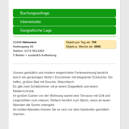
Buchungsanfrage
Internetseite
Geografische Lage
01848
Hohnstein
Objekt pro Tag ab:
70€
Hutbergweg 40
Objekt p. Woche ab:
490€
Telefon: 0173 5613302
5 Betten + zusätzlich Aufbettung
Unsere gemütlich und modern eingerichtete Ferienwohnung besticht
durch ein geräumiges Wohn-/ Esszimmer mit integrierter Eckküche. Ein
helles, großes Bad mit Dusche, Waschtisch.
Es gibt zwei Schlafzimmer mit je einem Doppelbett und einem
Kleiderschrank.
Im großen Garten vor der Wohnung wartet eine Terrasse mit Grill und
Liegestühlen zum relaxen. Einfach herrlich zum Sitzen, wenn an lauen
Abenden die Sonne untergeht.
An kühlen Abenden können Sie es sich vor dem Kaminofen gemütlich
machen.