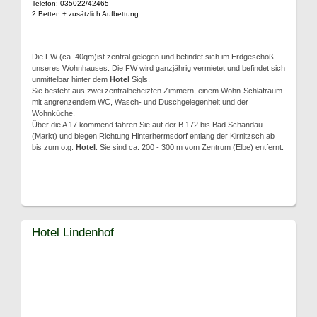
Telefon: 035022/42465
2 Betten + zusätzlich Aufbettung
Die FW (ca. 40qm)ist zentral gelegen und befindet sich im Erdgeschoß
unseres Wohnhauses. Die FW wird ganzjährig vermietet und befindet sich
unmittelbar hinter dem
Hotel
Sigls.
Sie besteht aus zwei zentralbeheizten Zimmern, einem Wohn-Schlafraum
mit angrenzendem WC, Wasch- und Duschgelegenheit und der
Wohnküche.
Über die A 17 kommend fahren Sie auf der B 172 bis Bad Schandau
(Markt) und biegen Richtung Hinterhermsdorf entlang der Kirnitzsch ab
bis zum o.g.
Hotel
. Sie sind ca. 200 - 300 m vom Zentrum (Elbe) entfernt.
Hotel Lindenhof