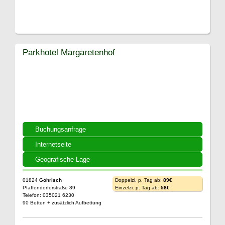
Parkhotel Margaretenhof
Buchungsanfrage
Internetseite
Geografische Lage
01824
Gohrisch
Doppelzi. p. Tag ab:
89€
Pfaffendorferstraße 89
Einzelzi. p. Tag ab:
58€
Telefon: 035021 6230
90 Betten + zusätzlich Aufbettung