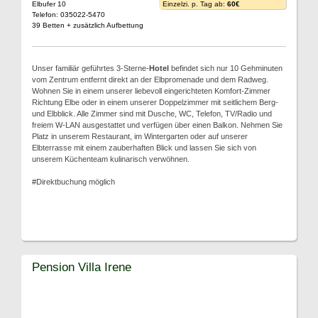
Elbufer 10
Einzelzi. p. Tag ab:
60€
Telefon: 035022-5470
39 Betten + zusätzlich Aufbettung
Unser familiär geführtes 3-Sterne-
Hotel
befindet sich nur 10 Gehminuten
vom Zentrum entfernt direkt an der Elbpromenade und dem Radweg.
Wohnen Sie in einem unserer liebevoll eingerichteten Komfort-Zimmer
Richtung Elbe oder in einem unserer Doppelzimmer mit seitlichem Berg-
und Elbblick. Alle Zimmer sind mit Dusche, WC, Telefon, TV/Radio und
freiem W-LAN ausgestattet und verfügen über einen Balkon. Nehmen Sie
Platz in unserem Restaurant, im Wintergarten oder auf unserer
Elbterrasse mit einem zauberhaften Blick und lassen Sie sich von
unserem Küchenteam kulinarisch verwöhnen.
#Direktbuchung möglich
Pension Villa Irene