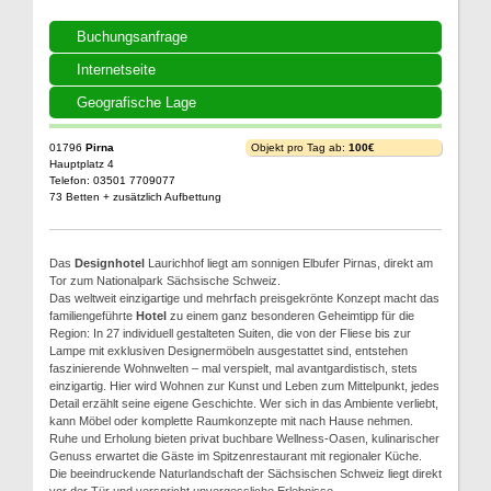
Buchungsanfrage
Internetseite
Geografische Lage
01796
Pirna
Objekt pro Tag ab:
100€
Hauptplatz 4
Telefon: 03501 7709077
73 Betten + zusätzlich Aufbettung
Das
Designhotel
Laurichhof liegt am sonnigen Elbufer Pirnas, direkt am
Tor zum Nationalpark Sächsische Schweiz.
Das weltweit einzigartige und mehrfach preisgekrönte Konzept macht das
familiengeführte
Hotel
zu einem ganz besonderen Geheimtipp für die
Region: In 27 individuell gestalteten Suiten, die von der Fliese bis zur
Lampe mit exklusiven Designermöbeln ausgestattet sind, entstehen
faszinierende Wohnwelten – mal verspielt, mal avantgardistisch, stets
einzigartig. Hier wird Wohnen zur Kunst und Leben zum Mittelpunkt, jedes
Detail erzählt seine eigene Geschichte. Wer sich in das Ambiente verliebt,
kann Möbel oder komplette Raumkonzepte mit nach Hause nehmen.
Ruhe und Erholung bieten privat buchbare Wellness-Oasen, kulinarischer
Genuss erwartet die Gäste im Spitzenrestaurant mit regionaler Küche.
Die beeindruckende Naturlandschaft der Sächsischen Schweiz liegt direkt