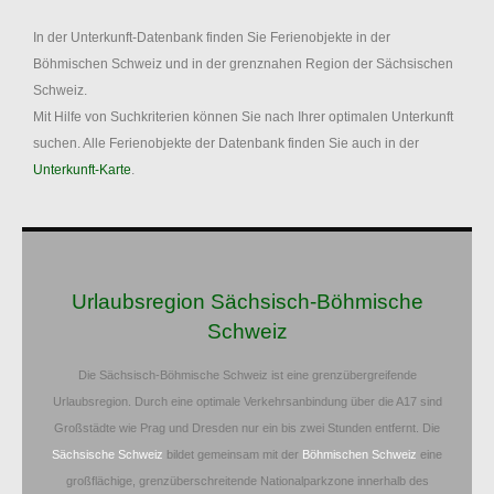
In der Unterkunft-Datenbank finden Sie Ferienobjekte in der
Böhmischen Schweiz und in der grenznahen Region der Sächsischen
Schweiz.
Mit Hilfe von Suchkriterien können Sie nach Ihrer optimalen Unterkunft
suchen. Alle Ferienobjekte der Datenbank finden Sie auch in der
Unterkunft-Karte
.
Urlaubsregion Sächsisch-Böhmische
Schweiz
Die Sächsisch-Böhmische Schweiz ist eine grenzübergreifende
Urlaubsregion. Durch eine optimale Verkehrsanbindung über die A17 sind
Großstädte wie Prag und Dresden nur ein bis zwei Stunden entfernt. Die
Sächsische Schweiz
bildet gemeinsam mit der
Böhmischen Schweiz
eine
großflächige, grenzüberschreitende Nationalparkzone innerhalb des