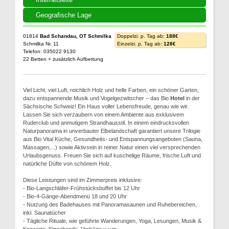
Geografische Lage
01814
Bad Schandau, OT Schmilka
Doppelzi. p. Tag ab:
188€
Schmilka Nr. 11
Einzelzi. p. Tag ab:
128€
Telefon: 035022 9130
22 Betten + zusätzlich Aufbettung
Viel Licht, viel Luft, reichlich Holz und helle Farben, ein schöner Garten,
dazu entspannende Musik und Vogelgezwitscher – das Bio
Hotel
in der
Sächsische Schweiz! Ein Haus voller Lebensfreude, genau wie wir.
Lassen Sie sich verzaubern von einem Ambiente aus exklusivem
Ruderclub und anmutigem Strandhausstil. In einem eindrucksvollen
Naturpanorama in unverbauter Elbelandschaft garantiert unsere Trilogie
aus Bio Vital Küche, Gesundheits- und Entspannungsangeboten (Sauna,
Massagen,...) sowie Aktivsein in reiner Natur einen viel versprechenden
Urlaubsgenuss. Freuen Sie sich auf kuschelige Räume, frische Luft und
natürliche Düfte von schönem Holz.
Diese Leistungen sind im Zimmerpreis inklusive:
- Bio-Langschläfer-Frühstücksbuffet bis 12 Uhr
- Bio-4-Gänge-Abendmenü 18 und 20 Uhr
- Nutzung des Badehauses mit Panoramasaunen und Ruhebereichen,
inkl. Saunatücher
- Tägliche Rituale, wie geführte Wanderungen, Yoga, Lesungen, Musik &