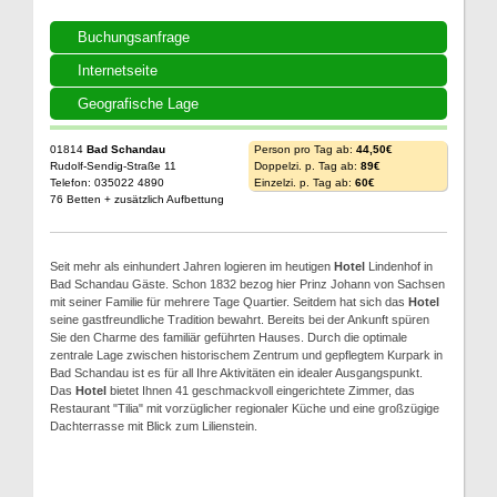
Buchungsanfrage
Internetseite
Geografische Lage
01814
Bad Schandau
Person pro Tag ab:
44,50€
Rudolf-Sendig-Straße 11
Doppelzi. p. Tag ab:
89€
Telefon: 035022 4890
Einzelzi. p. Tag ab:
60€
76 Betten + zusätzlich Aufbettung
Seit mehr als einhundert Jahren logieren im heutigen
Hotel
Lindenhof in
Bad Schandau Gäste. Schon 1832 bezog hier Prinz Johann von Sachsen
mit seiner Familie für mehrere Tage Quartier. Seitdem hat sich das
Hotel
seine gastfreundliche Tradition bewahrt. Bereits bei der Ankunft spüren
Sie den Charme des familiär geführten Hauses. Durch die optimale
zentrale Lage zwischen historischem Zentrum und gepflegtem Kurpark in
Bad Schandau ist es für all Ihre Aktivitäten ein idealer Ausgangspunkt.
Das
Hotel
bietet Ihnen 41 geschmackvoll eingerichtete Zimmer, das
Restaurant "Tilia" mit vorzüglicher regionaler Küche und eine großzügige
Dachterrasse mit Blick zum Lilienstein.