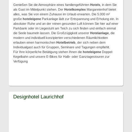
Genießen Sie die Atmosphäre eines familiengeführten
Hotels
, in dem Sie
als Gast im Mittelpunkt stehen. Der
Hotelkomplex
Margaretenhof bietet
alles, was Sie von einem Zuhause im Urlaub erwarten. Die 5.000 m²
große
hoteleigene
Parkanlage lädt zur Entspannung und Erholung ein. In
absoluter Ruhe und an der reinen gesunden Luft können Sie hier auf einer
Parkbank oder im Liegestuhl am Teich zu sich finden und einfach einmal
die Seele baumeln lassen. Die Großzügigkeit unserer
Hotelanlage
, die
modern und individuell konzipierten verschiedenen Räumlichkeiten
erlauben einen harmonischen
Hotelbetrieb
, der sich neben dem
Individualgast auch für Gruppen, Seminare und Tagungen empfiehlt.
Für Ihre körperliche Betätigung stehen Ihnen die
hoteleigene
Doppel-
Kegelbahn und unsere E-Bikes für Halb- oder Ganztagestouren zur
Verfügung
Designhotel Laurichhof