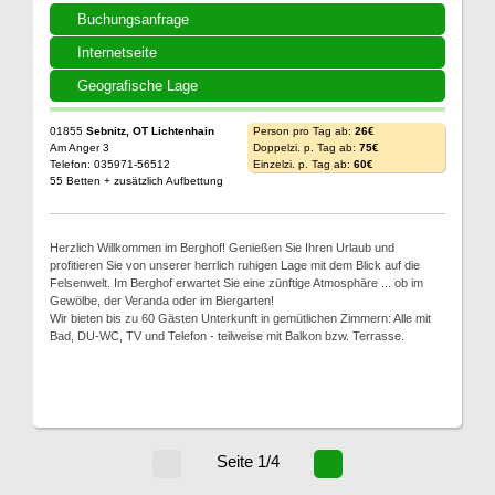
Buchungsanfrage
Internetseite
Geografische Lage
01855
Sebnitz, OT Lichtenhain
Person pro Tag ab:
26€
Am Anger 3
Doppelzi. p. Tag ab:
75€
Telefon: 035971-56512
Einzelzi. p. Tag ab:
60€
55 Betten + zusätzlich Aufbettung
Herzlich Willkommen im Berghof! Genießen Sie Ihren Urlaub und
profitieren Sie von unserer herrlich ruhigen Lage mit dem Blick auf die
Felsenwelt. Im Berghof erwartet Sie eine zünftige Atmosphäre ... ob im
Gewölbe, der Veranda oder im Biergarten!
Wir bieten bis zu 60 Gästen Unterkunft in gemütlichen Zimmern: Alle mit
Bad, DU-WC, TV und Telefon - teilweise mit Balkon bzw. Terrasse.
Seite 1/4