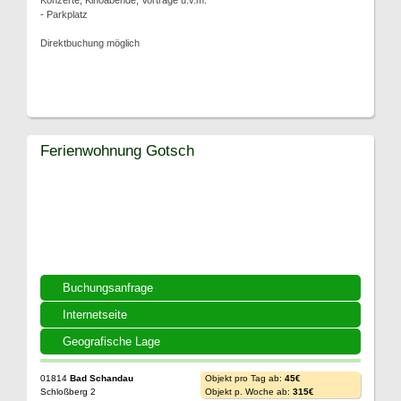
Konzerte, Kinoabende, Vorträge u.v.m.
- Parkplatz
Direktbuchung möglich
Ferienwohnung Gotsch
Buchungsanfrage
Internetseite
Geografische Lage
01814
Bad Schandau
Objekt pro Tag ab:
45€
Schloßberg 2
Objekt p. Woche ab:
315€