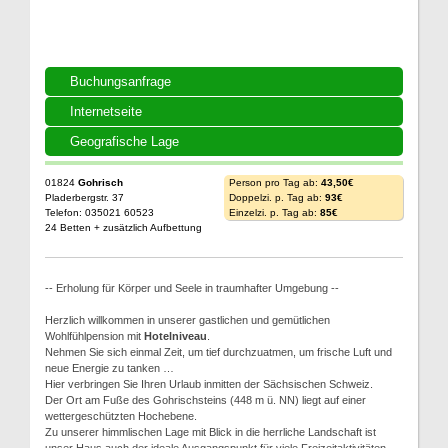
Buchungsanfrage
Internetseite
Geografische Lage
01824
Gohrisch
Person pro Tag ab:
43,50€
Pladerbergstr. 37
Doppelzi. p. Tag ab:
93€
Telefon: 035021 60523
Einzelzi. p. Tag ab:
85€
24 Betten + zusätzlich Aufbettung
-- Erholung für Körper und Seele in traumhafter Umgebung --
Herzlich willkommen in unserer gastlichen und gemütlichen
Wohlfühlpension mit
Hotelniveau
.
Nehmen Sie sich einmal Zeit, um tief durchzuatmen, um frische Luft und
neue Energie zu tanken …
Hier verbringen Sie Ihren Urlaub inmitten der Sächsischen Schweiz.
Der Ort am Fuße des Gohrischsteins (448 m ü. NN) liegt auf einer
wettergeschützten Hochebene.
Zu unserer himmlischen Lage mit Blick in die herrliche Landschaft ist