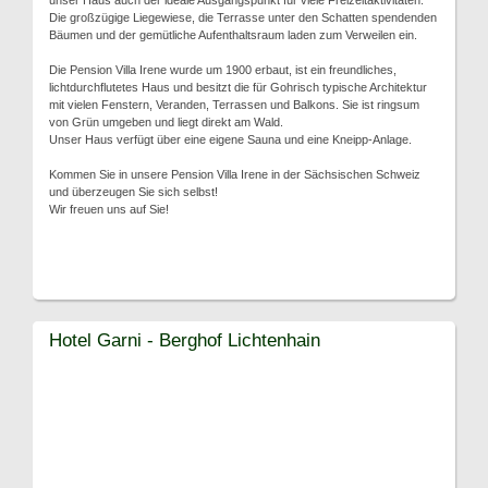
unser Haus auch der ideale Ausgangspunkt für viele Freizeitaktivitäten.
Die großzügige Liegewiese, die Terrasse unter den Schatten spendenden
Bäumen und der gemütliche Aufenthaltsraum laden zum Verweilen ein.
Die Pension Villa Irene wurde um 1900 erbaut, ist ein freundliches,
lichtdurchflutetes Haus und besitzt die für Gohrisch typische Architektur
mit vielen Fenstern, Veranden, Terrassen und Balkons. Sie ist ringsum
von Grün umgeben und liegt direkt am Wald.
Unser Haus verfügt über eine eigene Sauna und eine Kneipp-Anlage.
Kommen Sie in unsere Pension Villa Irene in der Sächsischen Schweiz
und überzeugen Sie sich selbst!
Wir freuen uns auf Sie!
Hotel Garni - Berghof Lichtenhain