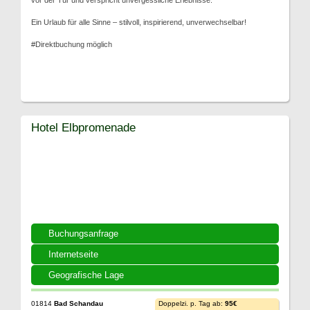
vor der Tür und verspricht unvergessliche Erlebnisse.
Ein Urlaub für alle Sinne – stilvoll, inspirierend, unverwechselbar!
#Direktbuchung möglich
Hotel Elbpromenade
Buchungsanfrage
Internetseite
Geografische Lage
01814
Bad Schandau
Doppelzi. p. Tag ab:
95€