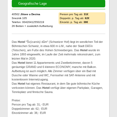
Geografische Lage
40502
Jilove u Decina
Person pro Tag ab:
31€
Sneznik 105
Doppelzi. p. Tag ab:
62€
Telefon: 00420412550219
Einzelzi. p. Tag ab:
38€
26 Betten + zusätzlich Aufbettung
Das
Hotel
"Švýcarský dům" (Schweizer Hof) liegt im westlichen Teil der
Böhmischen Schweiz, in etwa 600 m ü.M., nahe der Stadt Děčín
(Tetschen), am Fuße des Hohen Schneeberges. Das
Hotel
wurde im
Jahre 1893 eingeweiht, im Laufe der Zeit mehrmals rekonstruiert, zum
letzten Mal in 2020.
Das
Hotel
bietet 11 Appartements und Zweibettzimmer, davon 5
geräumige GRAND und 6 kleinere ECONOMY, manche mit Balkon.
Aufbettung ist auch möglich. Alle Zimmer verfügen über ein Bad mit
Dusche oder Wanne und WC, Fernseher mit SAT-Antenne und mit
kostenlosem Internetzugang.
Das
Hotel
hat eigenes Restaurant, in dem Sie gute böhmische Küche
verkosten können. Das
Hotel
verfügt über eigenen Parkplatz, Garagen,
Tennisplatz und finnische Sauna.
Preise:
Person pro Tag ab: 31,- EUR
Doppelzimmer ab: 62,- EUR
Einzelzimmer ab: 38,- EUR