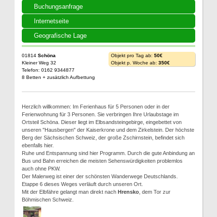
Buchungsanfrage
Internetseite
Geografische Lage
01814
Schöna
Objekt pro Tag ab:
50€
Kleiner Weg 32
Objekt p. Woche ab:
350€
Telefon: 0162 9344877
8 Betten + zusätzlich Aufbettung
Herzlich willkommen: Im Ferienhaus für 5 Personen oder in der
Ferienwohnung für 3 Personen. Sie verbringen Ihre Urlaubstage im
Ortsteil Schöna. Dieser liegt im Elbsandsteingebirge, eingebettet von
unseren "Hausbergen" der Kaiserkrone und dem Zirkelstein. Der höchste
Berg der Sächsischen Schweiz, der große Zschirnstein, befindet sich
ebenfalls hier.
Ruhe und Entspannung sind hier Programm. Durch die gute Anbindung an
Bus und Bahn erreichen die meisten Sehenswürdigkeiten problemlos
auch ohne PKW.
Der Malerweg ist einer der schönsten Wanderwege Deutschlands.
Etappe 6 dieses Weges verläuft durch unseren Ort.
Mit der Elbfähre gelangt man direkt nach
Hrensko
, dem Tor zur
Böhmischen Schweiz.