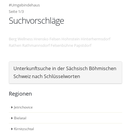
#Umgebindehaus
Seite 1/3
Suchvorschläge
Berg
Wellness
Hrensko
Felsen
Hohnstein
Hinterhermsdorf
Rathen
Rathmannsdorf
Felsenbühne
Papstdorf
Unterkunftsuche in der Sächsisch Böhmischen
Schweiz nach Schlüsselworten
Regionen
Jetrichovice
Bielatal
Kirnitzschtal