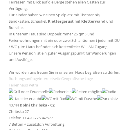
Terrassen mit Blick auf die Berge stehen allen Gästen zur
Verfügung.
Für Kinder haben wir einen Spielplatz mit Tischtennis,
Sandkasten, Schaukel,
Klettergerüst
mit
Kletterwand
und
Rutsche.
In unserem Haus sind Doppelzimmer 26 qm ) und
Ferienwohnungen mit ein oder zwei Schlafräumen ( jeder mit DU
/ WC ). Im Haus befindet sich kostenfreier W- LAN Zugang.
Unsere Pension ist ein guter Ausgangspunkt für Wanderungen
und Ausflüge.
Wir würden uns freuen Sie in unserem Haus begrüßen zu dürfen.
Buchungsanfrage
Internetseite
Geografische Lage
Ferienhaus Petra
40744
Dolni Chribska - CZ
Chribska 27
Telefon: 00420-776342577
7 Betten + zusätzlich Aufbettung