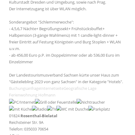
Kulturstadt Dresden und Umgebung, sowie nach Prag.
Der Internetzugang ist über WLAN möglich.
Sonderangebot "Schlemmerwoche":
- 4,5,6,7 Nächte+ Begrüßungssekt+ Frühstücksbuffet+
Halbpension (3-gänge Wahlmenü) mit 1 candle-light-dinner +
freier Eintritt auf Festung Königstein und Burg Stoplen + WLAN
u.v.m.
- ab 456,00 Euro p.P. im Doppelzimmer oder ab 536,00 Euro im
Einzelzimmer
Der Landestourismusverband Sachsen kürte unser Haus zum
"Gästeliebling 2023 von ganz Sachsen" in der Kategorie "Hotels".
Buchungsanfrage
Internetseite
Geografische Lage
Ferienwohnung Hofmann
01824
Rosenthal-Bielatal
Reichsteiner Str. 9A
Telefon: 035033 70654