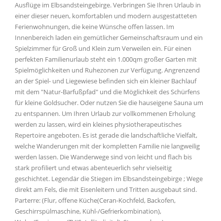
Ausflüge im Elbsandsteingebirge. Verbringen Sie Ihren Urlaub in
einer dieser neuen, komfortablen und modern ausgestatteten
Ferienwohnungen, die keine Wünsche offen lassen. Im
Innenbereich laden ein gemütlicher Gemeinschaftsraum und ein
Spielzimmer für Groß und Klein zum Verweilen ein. Für einen
perfekten Familienurlaub steht ein 1.000qm großer Garten mit
Spielmöglichkeiten und Ruhezonen zur Verfügung. Angrenzend
an der Spiel- und Liegewiese befinden sich ein kleiner Bachlauf
mit dem "Natur-Barfußpfad" und die Möglichkeit des Schürfens
für kleine Goldsucher. Oder nutzen Sie die hauseigene Sauna um
zu entspannen. Um Ihren Urlaub zur vollkommenen Erholung
werden zu lassen, wird ein kleines physiotherapeutisches
Repertoire angeboten. Es ist gerade die landschaftliche Vielfalt,
welche Wanderungen mit der kompletten Familie nie langweilig
werden lassen. Die Wanderwege sind von leicht und flach bis
stark profiliert und etwas abenteuerlich sehr vielseitig
geschichtet. Legendär die Stiegen im Elbsandsteingebirge ; Wege
direkt am Fels, die mit Eisenleitern und Tritten ausgebaut sind.
Parterre: (Flur, offene Küche(Ceran-Kochfeld, Backofen,
Geschirrspülmaschine, Kühl-/Gefrierkombination),