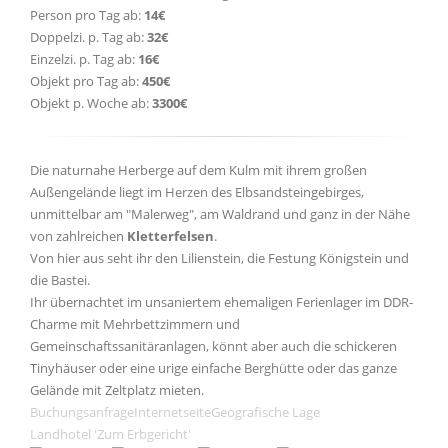
Person pro Tag ab:
14€
Doppelzi. p. Tag ab:
32€
Einzelzi. p. Tag ab:
16€
Objekt pro Tag ab:
450€
Objekt p. Woche ab:
3300€
Die naturnahe Herberge auf dem Kulm mit ihrem großen
Außengelände liegt im Herzen des Elbsandsteingebirges,
unmittelbar am "Malerweg", am Waldrand und ganz in der Nähe
von zahlreichen
Kletterfelsen
.
Von hier aus seht ihr den Lilienstein, die Festung Königstein und
die Bastei.
Ihr übernachtet im unsaniertem ehemaligen Ferienlager im DDR-
Charme mit Mehrbettzimmern und
Gemeinschaftssanitäranlagen, könnt aber auch die schickeren
Tinyhäuser oder eine urige einfache Berghütte oder das ganze
Gelände mit Zeltplatz mieten.
Buchungsanfrage
Internetseite
Geografische Lage
Landhotel 'Zum Erbgericht'