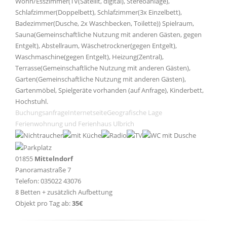
Wohn/Esszimmer(TV(Satellit, digital), Stereoanlage),
Schlafzimmer(Doppelbett), Schlafzimmer(3x Einzelbett),
Badezimmer(Dusche, 2x Waschbecken, Toilette)) Spielraum,
Sauna(Gemeinschaftliche Nutzung mit anderen Gästen, gegen
Entgelt), Abstellraum, Wäschetrockner(gegen Entgelt),
Waschmaschine(gegen Entgelt), Heizung(Zentral),
Terrasse(Gemeinschaftliche Nutzung mit anderen Gästen),
Garten(Gemeinschaftliche Nutzung mit anderen Gästen),
Gartenmöbel, Spielgeräte vorhanden (auf Anfrage), Kinderbett,
Hochstuhl.
Buchungsanfrage
Internetseite
Geografische Lage
Ferienwohnung und Ferienhaus Ulbrich
01855
Mittelndorf
Panoramastraße 7
Telefon: 035022 43076
8 Betten + zusätzlich Aufbettung
Objekt pro Tag ab:
35€