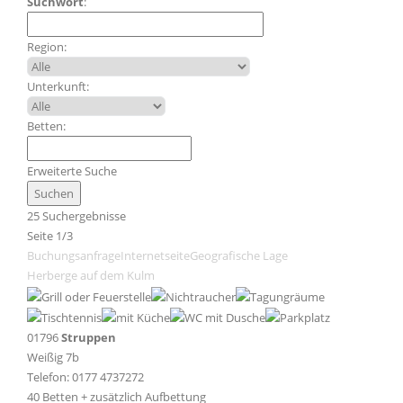
Suchwort
:
Region:
Unterkunft:
Betten:
Erweiterte Suche
25 Suchergebnisse
Seite 1/3
Buchungsanfrage
Internetseite
Geografische Lage
Herberge auf dem Kulm
01796
Struppen
Weißig 7b
Telefon: 0177 4737272
40 Betten + zusätzlich Aufbettung