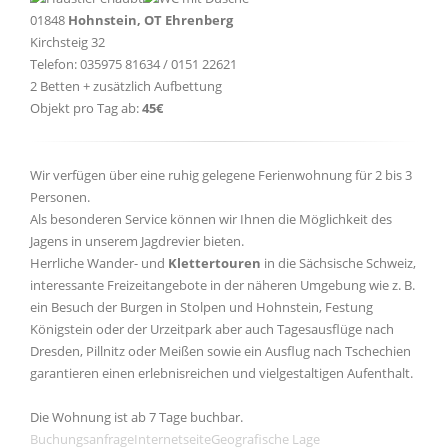
01848
Hohnstein, OT Ehrenberg
Kirchsteig 32
Telefon: 035975 81634 / 0151 22621
2 Betten + zusätzlich Aufbettung
Objekt pro Tag ab:
45€
Wir verfügen über eine ruhig gelegene Ferienwohnung für 2 bis 3
Personen.
Als besonderen Service können wir Ihnen die Möglichkeit des
Jagens in unserem Jagdrevier bieten.
Herrliche Wander- und
Klettertouren
in die Sächsische Schweiz,
interessante Freizeitangebote in der näheren Umgebung wie z. B.
ein Besuch der Burgen in Stolpen und Hohnstein, Festung
Königstein oder der Urzeitpark aber auch Tagesausflüge nach
Dresden, Pillnitz oder Meißen sowie ein Ausflug nach Tschechien
garantieren einen erlebnisreichen und vielgestaltigen Aufenthalt.
Die Wohnung ist ab 7 Tage buchbar.
Buchungsanfrage
Internetseite
Geografische Lage