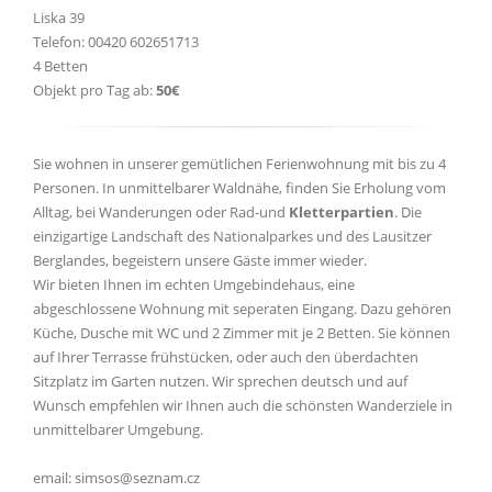
Liska 39
Telefon: 00420 602651713
4 Betten
Objekt pro Tag ab:
50€
Sie wohnen in unserer gemütlichen Ferienwohnung mit bis zu 4
Personen. In unmittelbarer Waldnähe, finden Sie Erholung vom
Alltag, bei Wanderungen oder Rad-und
Kletterpartien
. Die
einzigartige Landschaft des Nationalparkes und des Lausitzer
Berglandes, begeistern unsere Gäste immer wieder.
Wir bieten Ihnen im echten Umgebindehaus, eine
abgeschlossene Wohnung mit seperaten Eingang. Dazu gehören
Küche, Dusche mit WC und 2 Zimmer mit je 2 Betten. Sie können
auf Ihrer Terrasse frühstücken, oder auch den überdachten
Sitzplatz im Garten nutzen. Wir sprechen deutsch und auf
Wunsch empfehlen wir Ihnen auch die schönsten Wanderziele in
unmittelbarer Umgebung.
email: simsos@seznam.cz