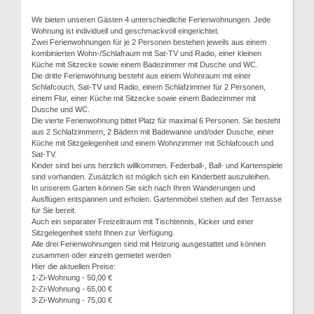
Wir bieten unseren Gästen 4 unterschiedliche Ferienwohnungen. Jede
Wohnung ist individuell und geschmackvoll eingerichtet.
Zwei Ferienwohnungen für je 2 Personen bestehen jeweils aus einem
kombinierten Wohn-/Schlafraum mit Sat-TV und Radio, einer kleinen
Küche mit Sitzecke sowie einem Badezimmer mit Dusche und WC.
Die dritte Ferienwohnung besteht aus einem Wohnraum mit einer
Schlafcouch, Sat-TV und Radio, einem Schlafzimmer für 2 Personen,
einem Flur, einer Küche mit Sitzecke sowie einem Badezimmer mit
Dusche und WC.
Die vierte Ferienwohnung bittet Platz für maximal 6 Personen. Sie besteht
aus 2 Schlafzimmern, 2 Bädern mit Badewanne und/oder Dusche, einer
Küche mit Sitzgelegenheit und einem Wohnzimmer mit Schlafcouch und
Sat-TV.
Kinder sind bei uns herzlich willkommen. Federball-, Ball- und Kartenspiele
sind vorhanden. Zusätzlich ist möglich sich ein Kinderbett auszuleihen.
In unserem Garten können Sie sich nach Ihren Wanderungen und
Ausflügen entspannen und erholen. Gartenmöbel stehen auf der Terrasse
für Sie bereit.
Auch ein separater Freizeitraum mit Tischtennis, Kicker und einer
Sitzgelegenheit steht Ihnen zur Verfügung.
Alle drei Ferienwohnungen sind mit Heizung ausgestattet und können
zusammen oder einzeln gemietet werden
Hier die aktuellen Preise:
1-Zi-Wohnung - 50,00 €
2-Zi-Wohnung - 65,00 €
3-Zi-Wohnung - 75,00 €