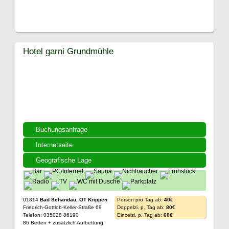
Hotel garni Grundmühle
Buchungsanfrage
Internetseite
Geografische Lage
01814
Bad Schandau, OT Krippen
Person pro Tag ab:
40€
Friedrich-Gottlob-Keller-Straße 69
Doppelzi. p. Tag ab:
80€
Telefon: 035028 86190
Einzelzi. p. Tag ab:
60€
86 Betten + zusätzlich Aufbettung