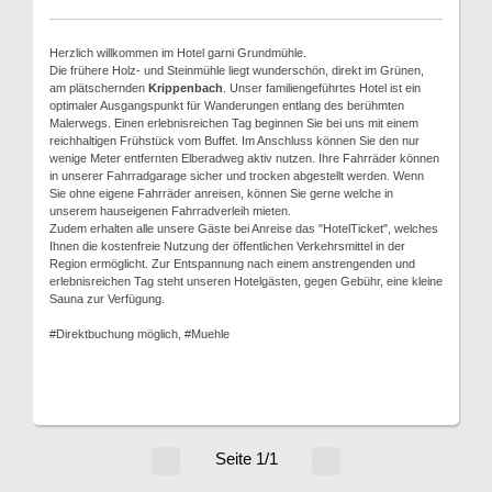
Herzlich willkommen im Hotel garni Grundmühle.
Die frühere Holz- und Steinmühle liegt wunderschön, direkt im Grünen,
am plätschernden
Krippenbach
. Unser familiengeführtes Hotel ist ein
optimaler Ausgangspunkt für Wanderungen entlang des berühmten
Malerwegs. Einen erlebnisreichen Tag beginnen Sie bei uns mit einem
reichhaltigen Frühstück vom Buffet. Im Anschluss können Sie den nur
wenige Meter entfernten Elberadweg aktiv nutzen. Ihre Fahrräder können
in unserer Fahrradgarage sicher und trocken abgestellt werden. Wenn
Sie ohne eigene Fahrräder anreisen, können Sie gerne welche in
unserem hauseigenen Fahrradverleih mieten.
Zudem erhalten alle unsere Gäste bei Anreise das "HotelTicket", welches
Ihnen die kostenfreie Nutzung der öffentlichen Verkehrsmittel in der
Region ermöglicht. Zur Entspannung nach einem anstrengenden und
erlebnisreichen Tag steht unseren Hotelgästen, gegen Gebühr, eine kleine
Sauna zur Verfügung.
#Direktbuchung möglich, #Muehle
Seite 1/1