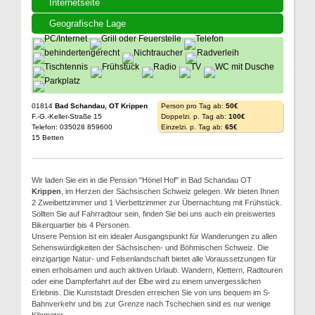
Internetseite
Geografische Lage
01814
Bad Schandau, OT Krippen
Person pro Tag ab:
50€
F.-G.-Keller-Straße 15
Doppelzi. p. Tag ab:
100€
Telefon: 035028 859600
Einzelzi. p. Tag ab:
65€
15 Betten
Wir laden Sie ein in die Pension "Hönel Hof" in Bad Schandau OT
Krippen
, im Herzen der Sächsischen Schweiz gelegen. Wir bieten Ihnen
2 Zweibettzimmer und 1 Vierbettzimmer zur Übernachtung mit Frühstück.
Sollten Sie auf Fahrradtour sein, finden Sie bei uns auch ein preiswertes
Bikerquartier bis 4 Personen.
Unsere Pension ist ein idealer Ausgangspunkt für Wanderungen zu allen
Sehenswürdigkeiten der Sächsischen- und Böhmischen Schweiz. Die
einzigartige Natur- und Felsenlandschaft bietet alle Voraussetzungen für
einen erholsamen und auch aktiven Urlaub. Wandern, Klettern, Radtouren
oder eine Dampferfahrt auf der Elbe wird zu einem unvergesslichen
Erlebnis. Die Kunststadt Dresden erreichen Sie von uns bequem im S-
Bahnverkehr und bis zur Grenze nach Tschechien sind es nur wenige
Kilometer.