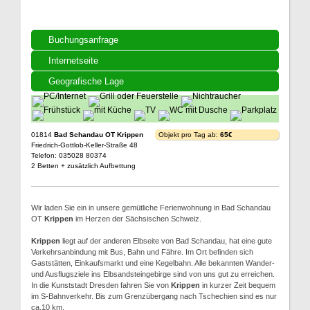
Buchungsanfrage
Internetseite
Geografische Lage
01814
Bad Schandau OT Krippen
Objekt pro Tag ab:
65€
Friedrich-Gottlob-Keller-Straße 48
Telefon: 035028 80374
2 Betten + zusätzlich Aufbettung
Wir laden Sie ein in unsere gemütliche Ferienwohnung in Bad Schandau
OT
Krippen
im Herzen der Sächsischen Schweiz.
Krippen
liegt auf der anderen Elbseite von Bad Schandau, hat eine gute
Verkehrsanbindung mit Bus, Bahn und Fähre. Im Ort befinden sich
Gaststätten, Einkaufsmarkt und eine Kegelbahn. Alle bekannten Wander-
und Ausflugsziele ins Elbsandsteingebirge sind von uns gut zu erreichen.
In die Kunststadt Dresden fahren Sie von
Krippen
in kurzer Zeit bequem
im S-Bahnverkehr. Bis zum Grenzübergang nach Tschechien sind es nur
ca.10 km.