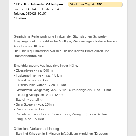
01814
Bad Schandau OT Krippen
Objekt pro Tag ab:
55€
Friedrich-Gottlob-Kellerstraße 14b
Telefon: 035028 80107
4 Betten
Gemütliche Ferienwohnung inmitten der Sächsischen Schweiz-
Ausgangspunkt für zahlreiche Ausflüge, Wanderungen, Fahrradtouren,
Angeln sowie Klettern.
Die Elbe liegt unmittelbar vor der Tür und lädt zu Bootstouren und
Dampferfahrten ein.
Empfehlenswerte Ausflugsziele in der Nähe:
- Elberadweg -> ca. 500 m
- Toskana-Therme -> ca. 4,5 km
- Lilienstein -> ca. 6 km
- Felsenbühne Rathen -> ca. 10 km
- Kletterwald Königstein; Kanu-Aktiv-Tours Königstein -> ca. 11 km
- Festung Königstein -> ca. 12 km
- Bastei -> ca. 18 km
- Burg Stolpen -> ca. 25 km
- Decin -> ca. 26 km
- Dresden (Frauenkirche, Semperoper, Zwinger...) -> ca. 45 km
- Prag -> ca. 150 km
Öffentliche Verkehrsanbindung:
- Bahnhof
Krippen
in 8 Minuten fußläufig zu erreichen (Dresden