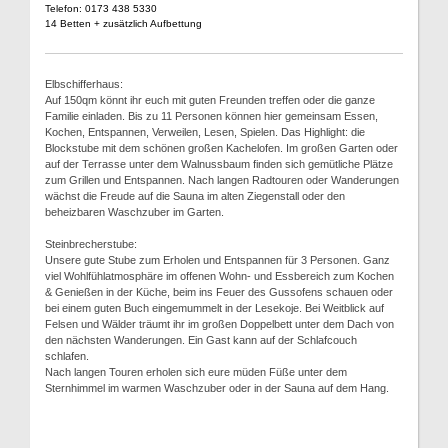
Telefon: 0173 438 5330
14 Betten + zusätzlich Aufbettung
Elbschifferhaus:
Auf 150qm könnt ihr euch mit guten Freunden treffen oder die ganze
Familie einladen. Bis zu 11 Personen können hier gemeinsam Essen,
Kochen, Entspannen, Verweilen, Lesen, Spielen. Das Highlight: die
Blockstube mit dem schönen großen Kachelofen. Im großen Garten oder
auf der Terrasse unter dem Walnussbaum finden sich gemütliche Plätze
zum Grillen und Entspannen. Nach langen Radtouren oder Wanderungen
wächst die Freude auf die Sauna im alten Ziegenstall oder den
beheizbaren Waschzuber im Garten.
Steinbrecherstube:
Unsere gute Stube zum Erholen und Entspannen für 3 Personen. Ganz
viel Wohlfühlatmosphäre im offenen Wohn- und Essbereich zum Kochen
& Genießen in der Küche, beim ins Feuer des Gussofens schauen oder
bei einem guten Buch eingemummelt in der Lesekoje. Bei Weitblick auf
Felsen und Wälder träumt ihr im großen Doppelbett unter dem Dach von
den nächsten Wanderungen. Ein Gast kann auf der Schlafcouch
schlafen.
Nach langen Touren erholen sich eure müden Füße unter dem
Sternhimmel im warmen Waschzuber oder in der Sauna auf dem Hang.