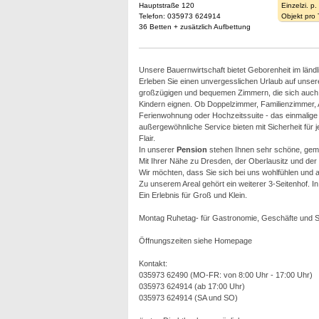
Hauptstraße 120
Einzelzi. p
Telefon: 035973 624914
Objekt pro
36 Betten + zusätzlich Aufbettung
Unsere Bauernwirtschaft bietet Geborenheit im ländli
Erleben Sie einen unvergesslichen Urlaub auf unser
großzügigen und bequemen Zimmern, die sich auch id
Kindern eignen. Ob Doppelzimmer, Familienzimmer,
Ferienwohnung oder Hochzeitssuite - das einmalige
außergewöhnliche Service bieten mit Sicherheit für j
Flair.
In unserer
Pension
stehen Ihnen sehr schöne, gem
Mit Ihrer Nähe zu Dresden, der Oberlausitz und de
Wir möchten, dass Sie sich bei uns wohlfühlen und a
Zu unserem Areal gehört ein weiterer 3-Seitenhof. In
Ein Erlebnis für Groß und Klein.
Montag Ruhetag- für Gastronomie, Geschäfte und 
Öffnungszeiten siehe Homepage
Kontakt:
035973 62490 (MO-FR: von 8:00 Uhr - 17:00 Uhr)
035973 624914 (ab 17:00 Uhr)
035973 624914 (SA und SO)