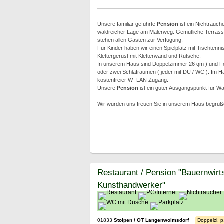
Unsere familiär geführte
Pension
ist ein Nichtrauch
waldreicher Lage am Malerweg. Gemütliche Terrassen
stehen allen Gästen zur Verfügung.
Für Kinder haben wir einen Spielplatz mit Tischtenn
Klettergerüst mit Kletterwand und Rutsche.
In unserem Haus sind Doppelzimmer 26 qm ) und F
oder zwei Schlafräumen ( jeder mit DU / WC ). Im Ha
kostenfreier W- LAN Zugang.
Unsere
Pension
ist ein guter Ausgangspunkt für W
Wir würden uns freuen Sie in unserem Haus begrüß
Restaurant / Pension "Bauernwirt
Kunsthandwerker"
01833
Stolpen / OT Langenwolmsdorf
Doppelzi. p