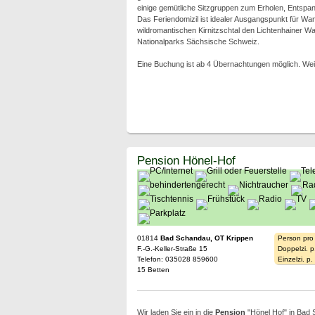
einige gemütliche Sitzgruppen zum Erholen, Entsp
Das Feriendomizil ist idealer Ausgangspunkt für Wan
wildromantischen Kirnitzschtal den Lichtenhainer Was
Nationalparks Sächsische Schweiz.
Eine Buchung ist ab 4 Übernachtungen möglich. Wei
Pension Hönel-Hof
01814
Bad Schandau, OT Krippen
Person pro
F.-G.-Keller-Straße 15
Doppelzi. p
Telefon: 035028 859600
Einzelzi. p
15 Betten
Wir laden Sie ein in die
Pension
"Hönel Hof" in Bad