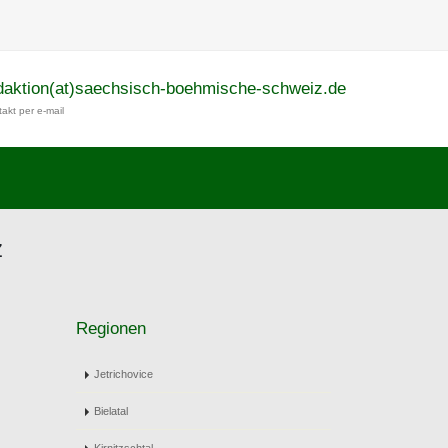
daktion(at)saechsisch-boehmische-schweiz.de
akt per e-mail
z
Regionen
Jetrichovice
Bielatal