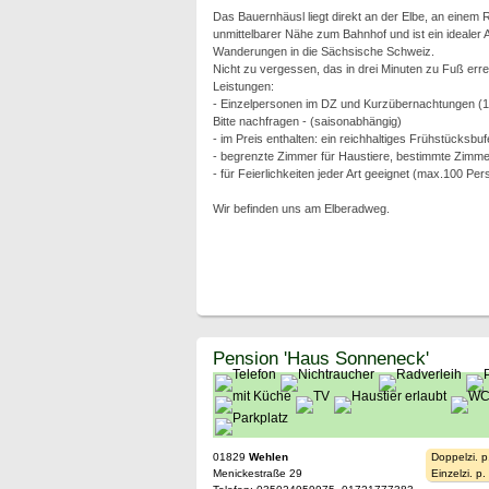
Das Bauernhäusl liegt direkt an der Elbe, an einem
unmittelbarer Nähe zum Bahnhof und ist ein idealer
Wanderungen in die Sächsische Schweiz.
Nicht zu vergessen, das in drei Minuten zu Fuß err
Leistungen:
- Einzelpersonen im DZ und Kurzübernachtungen (1 
Bitte nachfragen - (saisonabhängig)
- im Preis enthalten: ein reichhaltiges Frühstücksbuf
- begrenzte Zimmer für Haustiere, bestimmte Zimmer h
- für Feierlichkeiten jeder Art geeignet (max.100 Pe
Wir befinden uns am Elberadweg.
Pension 'Haus Sonneneck'
01829
Wehlen
Doppelzi. p
Menickestraße 29
Einzelzi. p