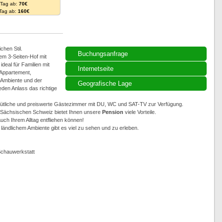
. Tag ab:
70€
 Tag ab:
160€
chen Stil.
Buchungsanfrage
em 3-Seiten-Hof mit
eal für Familien mit
Internetseite
 Appartement,
 Ambiente und der
Geografische Lage
eden Anlass das richtige
ütliche und preiswerte Gästezimmer mit DU, WC und SAT-TV zur Verfügung.
r Sächsischen Schweiz bietet Ihnen unsere
Pension
viele Vorteile.
uch Ihrem Alltag entfliehen können!
 ländlichem Ambiente gibt es viel zu sehen und zu erleben.
Schauwerkstatt