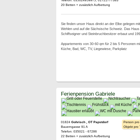
Telefon: 035024959975, 01721777383
20 Betten + zusätzlich Aufbettung
Sie finden unser Haus direkt an der Elbe gelegen mit 
Wehlen und auf die Sächsische Schweiz. Das Haus
Schiffseigner und Steinbruchbesitzer erbaut und 199
Appartements von 30-60 qm für 2 bis 5 Personen mi
Küche, Bad, WC, TV, Liegewiese, Parkplatz
Ferienpension Gabriele
01824
Gohrisch , OT Papstdorf
Person pro
Bauerngasse 91 A
Objekt pro
Telefon: 035021 - 67286
22 Betten + zusätzlich Aufbettung