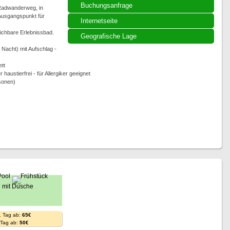
Buchungsanfrage
 Radwanderweg, in
 Ausgangspunkt für
Internetseite
eichbare Erlebnissbad.
Geografische Lage
Nacht) mit Aufschlag -
ett
austierfrei - für Allergiker geeignet
rsonen)
. Tag ab:
65€
. Tag ab:
50€