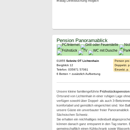
#ratag Direktbuchung möglich
Pension Panoramablick
01855
Sebnitz OT Lichtenhain
Person pro
Bergblick 12
Doppelzi. p
Telefon: 035971 57061
Einzelzi. p
6 Betten + zusätzlich Aufbettung
Unsere kleine familiengeführte
Frühstückspension
Ortsrand von Lichtenhain in einer ruhigen Lage oh
verfügen sowohl über Doppel- als auch 3-Bettzimme
komfortabel und gemütlich eingerichtet sind. Von Ba
unsere Gäste ein unverbauter freier Panoramablick a
Sächsischen Schweiz.
Sie erhalten ein reichhaltiges individuell abgesproc
können danach ganz entspannt in den Tag starten. E
gemeinschaftlich einen Kühlschrank sowie Wasserk