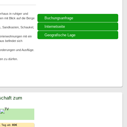
erhaus in ruhiger und
Buchungsanfrage
 mit Blick auf die Berge
Internetseite
is, Sandkasten, Schaukel,
Geografische Lage
erienwohnungen mit ein
us befindet sich
anderungen und Ausflüge.
en zu dürfen.
schaft zum
. Tag ab:
83€