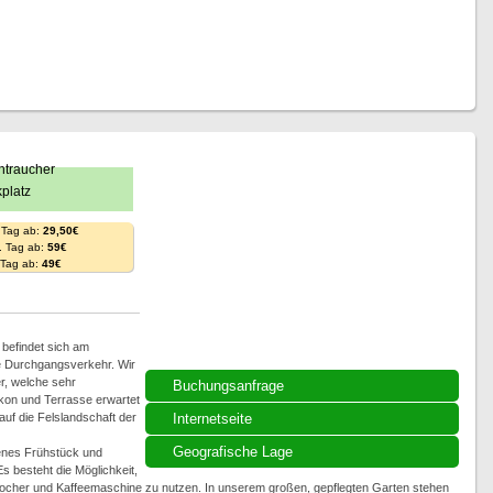
 Tag ab:
29,50€
. Tag ab:
59€
. Tag ab:
49€
befindet sich am
ne Durchgangsverkehr. Wir
r, welche sehr
Buchungsanfrage
lkon und Terrasse erwartet
uf die Felslandschaft der
Internetseite
Geografische Lage
henes Frühstück und
s besteht die Möglichkeit,
ocher und Kaffeemaschine zu nutzen. In unserem großen, gepflegten Garten stehen