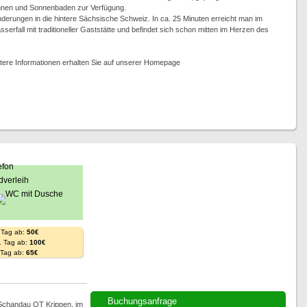
annen und Sonnenbaden zur Verfügung.
derungen in die hintere Sächsische Schweiz. In ca. 25 Minuten erreicht man im
serfall mit traditioneller Gaststätte und befindet sich schon mitten im Herzen des
tere Informationen erhalten Sie auf unserer Homepage
 Tag ab:
50€
. Tag ab:
100€
. Tag ab:
65€
Buchungsanfrage
 Schandau OT Krippen, im